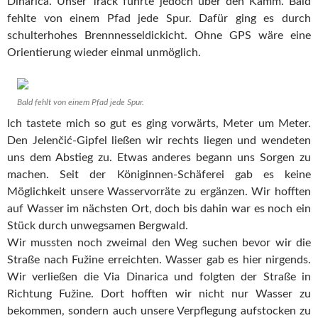
Dinarica. Unser Track führte jedoch über den Kamm. Bald
fehlte von einem Pfad jede Spur. Dafür ging es durch
schulterhohes Brennnesseldickicht. Ohne GPS wäre eine
Orientierung wieder einmal unmöglich.
Bald fehlt von einem Pfad jede Spur.
Ich tastete mich so gut es ging vorwärts, Meter um Meter.
Den Jelenčić-Gipfel ließen wir rechts liegen und wendeten
uns dem Abstieg zu. Etwas anderes begann uns Sorgen zu
machen. Seit der Königinnen-Schäferei gab es keine
Möglichkeit unsere Wasservorräte zu ergänzen. Wir hofften
auf Wasser im nächsten Ort, doch bis dahin war es noch ein
Stück durch unwegsamen Bergwald.
Wir mussten noch zweimal den Weg suchen bevor wir die
Straße nach Fužine erreichten. Wasser gab es hier nirgends.
Wir verließen die Via Dinarica und folgten der Straße in
Richtung Fužine. Dort hofften wir nicht nur Wasser zu
bekommen, sondern auch unsere Verpflegung aufstocken zu