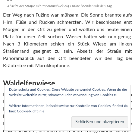
Abseits der Straße mit Panoramablick auf Fužine beenden wir den Tag.
Der Weg nach Fužine war mühsam. Die Sonne brannte aufs
Hirn, Füße und Rücken schmerzten. Wir beschlossen erst
Morgen in den Ort zu gehen und wollten uns heute einen
Platz für unser Zelt suchen. Wasser hatten wir nun genug.
Nach 3 Kilometern schien ein Stück Wiese am linken
Straßenrand geeignet zu sein. Abseits der Straße mit
Panoramablick auf den Ort beendeten wir den Tag bei
Kräutertee mit Marokkopfanne.
Waldelfenwiese
Datenschutz und Cookies: Diese Website verwendet Cookies. Wenn du die
Das Nachtleben von Fužine überraschte. Bis weit nach
Website weiterhin nutzt, stimmst du der Verwendung von Cookies zu.
Mitternacht gab eine Rockband Livemusik zum Besten. Die
Weitere Informationen, beispielsweise zur Kontrolle von Cookies, findest du
Bässe ließen fast meine Isomatte vibrieren – Corona-Party
hier:
Cookie-Richtlinie
live.
Irgendwann kehrte dann doch Ruhe ein und ich konnte
etwas schlafen, bis mich die feuchte Morgenkühle weckte.