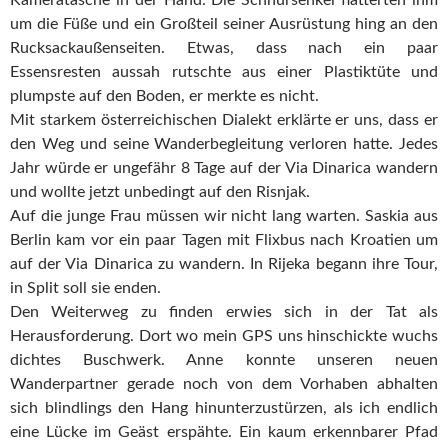
Kameratasche in der Hand. Die Schnürsenkel flatterten ihm
um die Füße und ein Großteil seiner Ausrüstung hing an den
Rucksackaußenseiten. Etwas, dass nach ein paar
Essensresten aussah rutschte aus einer Plastiktüte und
plumpste auf den Boden, er merkte es nicht.
Mit starkem österreichischen Dialekt erklärte er uns, dass er
den Weg und seine Wanderbegleitung verloren hatte. Jedes
Jahr würde er ungefähr 8 Tage auf der Via Dinarica wandern
und wollte jetzt unbedingt auf den Risnjak.
Auf die junge Frau müssen wir nicht lang warten. Saskia aus
Berlin kam vor ein paar Tagen mit Flixbus nach Kroatien um
auf der Via Dinarica zu wandern. In Rijeka begann ihre Tour,
in Split soll sie enden.
Den Weiterweg zu finden erwies sich in der Tat als
Herausforderung. Dort wo mein GPS uns hinschickte wuchs
dichtes Buschwerk. Anne konnte unseren neuen
Wanderpartner gerade noch von dem Vorhaben abhalten
sich blindlings den Hang hinunterzustürzen, als ich endlich
eine Lücke im Geäst erspähte. Ein kaum erkennbarer Pfad