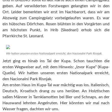
Und in Brezovci sollte es laut Karte auch einen Campingplatz
geben. Auf verwilderten Forstwegen gelangten wir in den
Ort. Leider bemerkten wir erst im Nachbarort, dass wir am
Abzweig zum Campingplatz vorbeigelaufen waren. Es war
ein hübsches Dörfchen. Rosen blühten in den Vorgärten und
am höchsten Punkt, in Hrib (Skednari) erhob sich die
Pfarrkirche St. Leonard.
Wir hatten unseren ersten Nationalpark erreicht, den Nacionalni Park Risnjak.
Jetzt ging es hinab ins Tal der Kupa. Schon tauchten die
ersten Wegweiser auf, mit dem Hinweis: „Izvor Kupe“ (Kupa-
Quelle). Wir hatten unseren ersten Nationalpark erreicht,
den Nacionalni Park Risnjak.
Am ersten Haus im Kupa-Tal war mächtig was los. Italienisch,
Deutsch, Kroatisch drang zu uns herüber. An Holztischen
saßen Männer in Tarnklamotten bei Bier und Schnaps, an der
Hauswand lehnten Angelruten. Hier könnten wir mal nach
Wasser fragen, dachten wir uns.