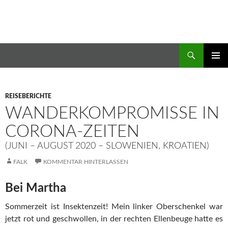
Zum
Inhalt
springen
Suchen
Wandern & Flanieren
PRIMÄR
MENÜ
REISEBERICHTE
WANDERKOMPROMISSE IN
CORONA-ZEITEN
(JUNI – AUGUST 2020 – SLOWENIEN, KROATIEN)
FALK
KOMMENTAR HINTERLASSEN
Bei Martha
Sommerzeit ist Insektenzeit! Mein linker Oberschenkel war
jetzt rot und geschwollen, in der rechten Ellenbeuge hatte es