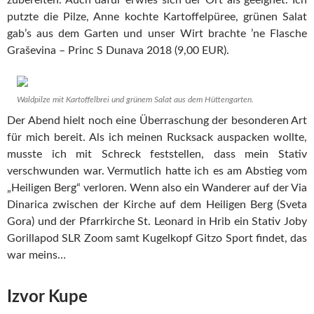
zubereiten. Auch dafür erwies sich der Ort als geeignet. Ich
putzte die Pilze, Anne kochte Kartoffelpüree, grünen Salat
gab’s aus dem Garten und unser Wirt brachte ’ne Flasche
Graševina – Princ S Dunava 2018 (9,00 EUR).
Waldpilze mit Kartoffelbrei und grünem Salat aus dem Hüttengarten.
Der Abend hielt noch eine Überraschung der besonderen Art
für mich bereit. Als ich meinen Rucksack auspacken wollte,
musste ich mit Schreck feststellen, dass mein Stativ
verschwunden war. Vermutlich hatte ich es am Abstieg vom
„Heiligen Berg“ verloren. Wenn also ein Wanderer auf der Via
Dinarica zwischen der Kirche auf dem Heiligen Berg (Sveta
Gora) und der Pfarrkirche St. Leonard in Hrib ein Stativ Joby
Gorillapod SLR Zoom samt Kugelkopf Gitzo Sport findet, das
war meins…
Izvor Kupe