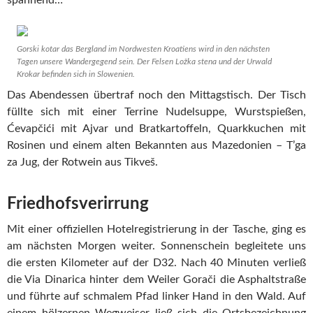
spannend…
Gorski kotar das Bergland im Nordwesten Kroatiens wird in den nächsten
Tagen unsere Wandergegend sein. Der Felsen Ložka stena und der Urwald
Krokar befinden sich in Slowenien.
Das Abendessen übertraf noch den Mittagstisch. Der Tisch
füllte sich mit einer Terrine Nudelsuppe, Wurstspießen,
Ćevapčići mit Ajvar und Bratkartoffeln, Quarkkuchen mit
Rosinen und einem alten Bekannten aus Mazedonien – T’ga
za Jug, der Rotwein aus Tikveš.
Friedhofsverirrung
Mit einer offiziellen Hotelregistrierung in der Tasche, ging es
am nächsten Morgen weiter. Sonnenschein begleitete uns
die ersten Kilometer auf der D32. Nach 40 Minuten verließ
die Via Dinarica hinter dem Weiler Gorači die Asphaltstraße
und führte auf schmalem Pfad linker Hand in den Wald. Auf