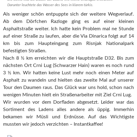
Darunter leuchtete das Wasser des Sees in klarem türkis.
Als weniger schön entpuppte sich der weitere Wegverlauf.
Ab dem Dörfchen Razloge ging es auf einer kleinen
Asphaltstraße weiter. Ich hatte kein Problem mal ne Stunde
auf einer Straße zu laufen, aber die Via Dinarica folgt auf 14
km bis zum Haupteingang zum Risnjak Nationalpark
befestigten Straßen.
Nach 8 ½ km erreichten wir die Hauptstraße D32. Bis zum
nächsten Ort Crni Lug (Schwarzer Hain) waren es noch rund
3 ½ km. Wir hatten keine Lust mehr noch einen Meter auf
Asphalt zu wandeln und hielten das zweite Mal auf unserer
Tour den Daumen raus. Das Glück war uns hold, schon nach
wenigen Minuten hielt ein Straßenarbeiter mit Ziel Crni Lug.
Wir wurden vor dem Dorfladen abgesetzt. Leider war das
Sortiment des Ladens alles andere als üppig. Immerhin
bekamen wir Müsli und Erdnüsse. Auf das Wichtigste
mussten wir jedoch verzichten – Instantkaffee!