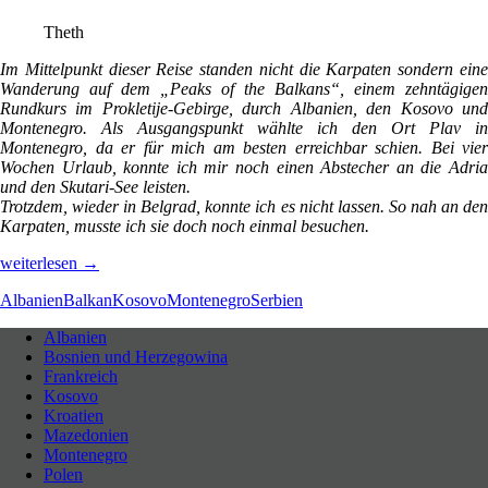
Theth
Im Mittelpunkt dieser Reise standen nicht die Karpaten sondern eine
Wanderung auf dem „Peaks of the Balkans“, einem zehntägigen
Rundkurs im Prokletije-Gebirge, durch Albanien, den Kosovo und
Montenegro. Als Ausgangspunkt wählte ich den Ort Plav in
Montenegro, da er für mich am besten erreichbar schien. Bei vier
Wochen Urlaub, konnte ich mir noch einen Abstecher an die Adria
und den Skutari-See leisten.
Trotzdem, wieder in Belgrad, konnte ich es nicht lassen. So nah an den
Karpaten, musste ich sie doch noch einmal besuchen.
Von
weiterlesen
→
den
Albanien
Balkan
Kosovo
Montenegro
Serbien
Prokletije
in
Albanien
die
Bosnien und Herzegowina
Neues entdecken durch Langsamkeit
Karpaten
Frankreich
des
Kosovo
Balkans
Kroatien
(Balkantour
Mai/Juni
Mazedonien
2015
–
Montenegro
Albanien,
Kosovo,
Polen
Montenegro,