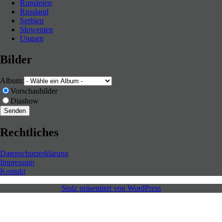
Rumänien
Serbien)
Russland
Serbien
Slowenien
Ungarn
Bilder
Album:
Vorschaubilder
Diashow
Rechtliches
Datenschutzerklärung
Impressum
Kontakt
Stolz präsentiert von WordPress