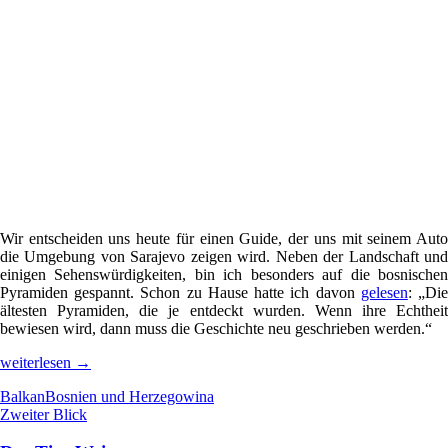
Wir entscheiden uns heute für einen Guide, der uns mit seinem Auto
die Umgebung von Sarajevo zeigen wird. Neben der Landschaft und
einigen Sehenswürdigkeiten, bin ich besonders auf die bosnischen
Pyramiden gespannt. Schon zu Hause hatte ich davon
gelesen
: „Di
ältesten Pyramiden, die je entdeckt wurden. Wenn ihre Echtheit
bewiesen wird, dann muss die Geschichte neu geschrieben werden.“
Das
weiterlesen
→
Tal
Balkan
Bosnien und Herzegowina
der
Zweiter Blick
bosnischen
Pyramiden