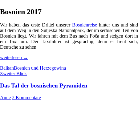
Bosnien 2017
Wir haben das erste Drittel unserer
Bosnienreise
hinter uns und sin
auf dem Weg in den Sutjeska Nationalpark, der im serbischen Teil von
Bosnien liegt. Wir fahren mit dem Bus nach Foča und steigen dort in
ein Taxi um. Der Taxifahrer ist gesprächig, denn er freut sich,
Deutsche zu sehen.
VW
weiterlesen
→
Golf
Balkan
Bosnien und Herzegowina
II
Zweiter Blick
Der
bosnische
Held
Das Tal der bosnischen Pyramiden
Anne
2 Kommentare