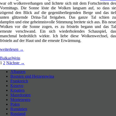
war oft wolkenverhangen und lichtete sich mit dem Fortschreiten des
Vormittags. Die Sonne löste die Wolken langsam auf, so dass sie
zögernd den Blick auf die gegenüberliegenden Berge und das tief
unten glitzernde Drina-Tal freigaben. Das ganze Tal schien zu
dampfen und eine geheimnisvolle Stimmung breitete sich aus. Bis neue
Wolken vor die Sonne zogen, es zu frösteln begann und das Tal
erneute verschwand. Ein sich wiederholendes Schauspiel, das
manchmal bedrohlich wirkte. Ich liebe diese Wolkenwechsel, das
frösteln auf der Haut und die erneute Erwärmung.
Der
weiterlesen
→
Tito-
Balkan
Wein
Wein
Beitragsnavigation
1
2
Nächste →
Eine
geheimnisvolle
Delikatesse
oder
Albanien
fixe
Idee
Bosnien und Herzegowina
Neues entdecken durch Langsamkeit
Frankreich
Kosovo
Kroatien
Mazedonien
Montenegro
Polen
Rumänien
Russland