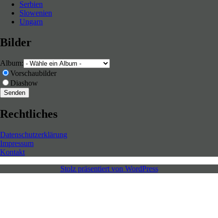
Serbien
Slowenien
Ungarn
Bilder
Album:
Vorschaubilder
Diashow
Rechtliches
Datenschutzerklärung
Impressum
Kontakt
Stolz präsentiert von WordPress