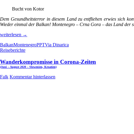
Bucht von Kotor
Dem Gesundheitsterror in diesem Land zu entfliehen erwies sich kompl
Wieder einmal der Balkan! Montenegro – Crna Gora – das Land der s
Über
weiterlesen
→
Montenegros
Balkan
Montenegro
PPT
Via Dinarica
weiße
Reiseberichte
Berge
(Balkan
Mai/Juni
Wanderkompromisse in Corona-Zeiten
2022
–
(Juni – August 2020 – Slowenien, Kroatien)
Montenegro)
Falk
Kommentar hinterlassen