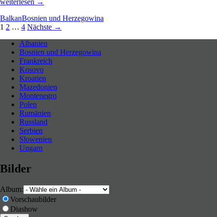
VW
weiterlesen
→
Golf
Balkan
Bosnien und Herzegowina
II
Beitragsnavigation
1
2
…
4
Nächste →
Der
bosnische
Held
Albanien
Bosnien und Herzegowina
Neues entdecken durch Langsamkeit
Frankreich
Kosovo
Kroatien
Mazedonien
Montenegro
Polen
Rumänien
Russland
Serbien
Slowenien
Ungarn
Bilder
Album:
Vorschaubilder
Diashow