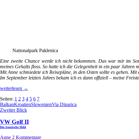
Nationalpark Paklenica
Eine zweite Chance werde ich nicht bekommen. Das war mir im Somme
meines Gehalts floss. So hatte ich die Gelegenheit in ein paar Jahren m
Mit Anne schmiedete ich Reisepläne, in den Osten sollte es gehen. Mit
Im September letzten Jahres bekam ich es dann offiziell – meine Fre
Wanderkompromisse
weiterlesen
→
in
Seiten:
1
2
3
4
5
6
7
Corona-
Balkan
Kroatien
Slowenien
Via Dinarica
Zeiten
Zweiter Blick
(Juni
–
August
2020
VW Golf II
–
Slowenien,
Der bosnische Held
Kroatien)
Anne
2 Kommentare