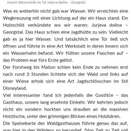
Unsere Wasserstelle im Tal Jurjeva dolina – Georgstal.
Was es weiterhin nicht gab war Wasser. Wir erreichten eine
Wegkreuzung mit einer Lichtung auf der ein Haus stand. Ein
Holzschild verkündete wo wir waren: Jurjeva dolina –
Georgstal. Das Haus schien eine Jagdhütte zu sein. Vielleicht
gab es ja hier Wasser. Und tatsächlich eine Tür ließ sich
öffnen und führte in eine Art Werkstatt in deren Innern sich
ein Wasserhahn befand. Wir füllten unsere Flaschen auf –
das Problem war fürs Erste gelöst.
Der Forstweg bis Mašun schien kein Ende zu nehmen erst
nach rund 3 Stunden lichtete sich der Wald und links auf
einer Wiese erhob sich eine Art Jagdschlösschen im Stil
Disneyland.
Viel interessanter fand ich jedenfalls die Gostišče – das
Gasthaus, unsere lang ersehnte Einkehr. Wir kehrten jedoch
nicht ein sondern hockten uns draußen an die massiven
Holztische, unter den grimmigen Blicken eines Holzbären.
Die Speisekarte des Waldgasthauses führte genau das auf,
was hier in den Wäldern so herumlief. (Von Zeit zu Zeit soll