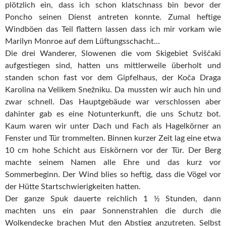
plötzlich ein, dass ich schon klatschnass bin bevor der
Poncho seinen Dienst antreten konnte. Zumal heftige
Windböen das Teil flattern lassen dass ich mir vorkam wie
Marilyn Monroe auf dem Lüftungsschacht…
Die drei Wanderer, Slowenen die vom Skigebiet Sviščaki
aufgestiegen sind, hatten uns mittlerweile überholt und
standen schon fast vor dem Gipfelhaus, der Koča Draga
Karolina na Velikem Snežniku. Da mussten wir auch hin und
zwar schnell. Das Hauptgebäude war verschlossen aber
dahinter gab es eine Notunterkunft, die uns Schutz bot.
Kaum waren wir unter Dach und Fach als Hagelkörner an
Fenster und Tür trommelten. Binnen kurzer Zeit lag eine etwa
10 cm hohe Schicht aus Eiskörnern vor der Tür. Der Berg
machte seinem Namen alle Ehre und das kurz vor
Sommerbeginn. Der Wind blies so heftig, dass die Vögel vor
der Hütte Startschwierigkeiten hatten.
Der ganze Spuk dauerte reichlich 1 ½ Stunden, dann
machten uns ein paar Sonnenstrahlen die durch die
Wolkendecke brachen Mut den Abstieg anzutreten. Selbst