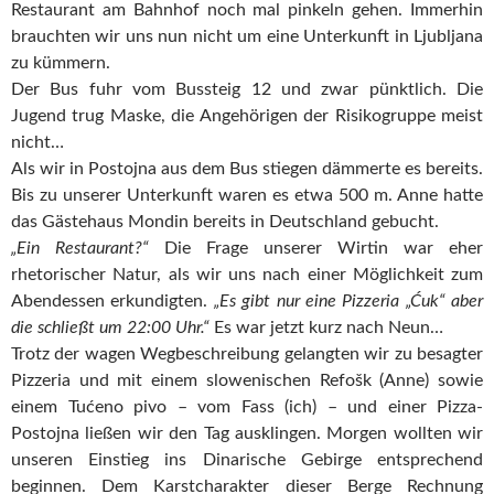
Restaurant am Bahnhof noch mal pinkeln gehen. Immerhin
brauchten wir uns nun nicht um eine Unterkunft in Ljubljana
zu kümmern.
Der Bus fuhr vom Bussteig 12 und zwar pünktlich. Die
Jugend trug Maske, die Angehörigen der Risikogruppe meist
nicht…
Als wir in Postojna aus dem Bus stiegen dämmerte es bereits.
Bis zu unserer Unterkunft waren es etwa 500 m. Anne hatte
das Gästehaus Mondin bereits in Deutschland gebucht.
„Ein Restaurant?“
Die Frage unserer Wirtin war eher
rhetorischer Natur, als wir uns nach einer Möglichkeit zum
Abendessen erkundigten.
„Es gibt nur eine Pizzeria „Ćuk“ aber
die schließt um 22:00 Uhr.“
Es war jetzt kurz nach Neun…
Trotz der wagen Wegbeschreibung gelangten wir zu besagter
Pizzeria und mit einem slowenischen Refošk (Anne) sowie
einem Tućeno pivo – vom Fass (ich) – und einer Pizza-
Postojna ließen wir den Tag ausklingen. Morgen wollten wir
unseren Einstieg ins Dinarische Gebirge entsprechend
beginnen. Dem Karstcharakter dieser Berge Rechnung