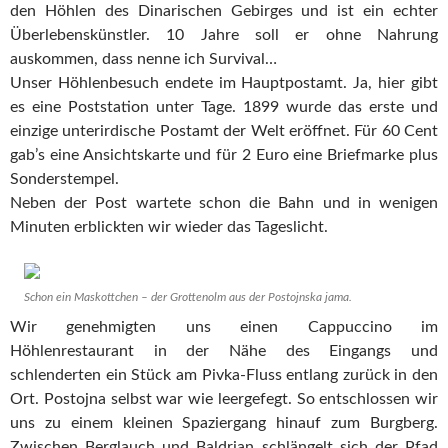
den Höhlen des Dinarischen Gebirges und ist ein echter
Überlebenskünstler. 10 Jahre soll er ohne Nahrung
auskommen, dass nenne ich Survival…
Unser Höhlenbesuch endete im Hauptpostamt. Ja, hier gibt
es eine Poststation unter Tage. 1899 wurde das erste und
einzige unterirdische Postamt der Welt eröffnet. Für 60 Cent
gab’s eine Ansichtskarte und für 2 Euro eine Briefmarke plus
Sonderstempel.
Neben der Post wartete schon die Bahn und in wenigen
Minuten erblickten wir wieder das Tageslicht.
Schon ein Maskottchen – der Grottenolm aus der Postojnska jama.
Wir genehmigten uns einen Cappuccino im
Höhlenrestaurant in der Nähe des Eingangs und
schlenderten ein Stück am Pivka-Fluss entlang zurück in den
Ort. Postojna selbst war wie leergefegt. So entschlossen wir
uns zu einem kleinen Spaziergang hinauf zum Burgberg.
Zwischen Berglauch und Baldrian schlängelt sich der Pfad