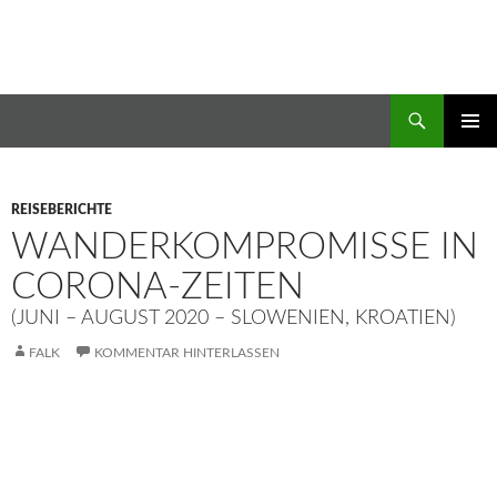
Zum
Inhalt
springen
Suchen
Wandern & Flanieren
PRIMÄR
MENÜ
REISEBERICHTE
WANDERKOMPROMISSE IN
CORONA-ZEITEN
(JUNI – AUGUST 2020 – SLOWENIEN, KROATIEN)
FALK
KOMMENTAR HINTERLASSEN