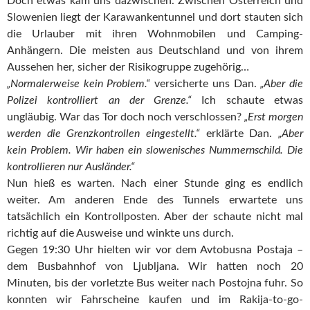
Doch etwas kam uns dazwischen. Zwischen Österreich und
Slowenien liegt der Karawankentunnel und dort stauten sich
die Urlauber mit ihren Wohnmobilen und Camping-
Anhängern. Die meisten aus Deutschland und von ihrem
Aussehen her, sicher der Risikogruppe zugehörig…
„Normalerweise kein Problem.“
versicherte uns Dan.
„Aber die
Polizei kontrolliert an der Grenze.“
Ich schaute etwas
ungläubig. War das Tor doch noch verschlossen?
„Erst morgen
werden die Grenzkontrollen eingestellt.“
erklärte Dan.
„Aber
kein Problem. Wir haben ein slowenisches Nummernschild. Die
kontrollieren nur Ausländer.“
Nun hieß es warten. Nach einer Stunde ging es endlich
weiter. Am anderen Ende des Tunnels erwartete uns
tatsächlich ein Kontrollposten. Aber der schaute nicht mal
richtig auf die Ausweise und winkte uns durch.
Gegen 19:30 Uhr hielten wir vor dem Avtobusna Postaja –
dem Busbahnhof von Ljubljana. Wir hatten noch 20
Minuten, bis der vorletzte Bus weiter nach Postojna fuhr. So
konnten wir Fahrscheine kaufen und im Rakija-to-go-