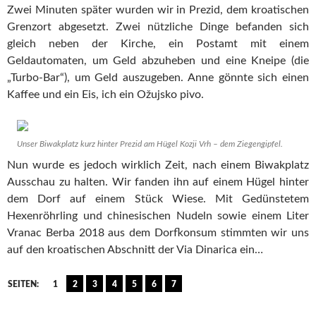
Zwei Minuten später wurden wir in Prezid, dem kroatischen
Grenzort abgesetzt. Zwei nützliche Dinge befanden sich
gleich neben der Kirche, ein Postamt mit einem
Geldautomaten, um Geld abzuheben und eine Kneipe (die
„Turbo-Bar“), um Geld auszugeben. Anne gönnte sich einen
Kaffee und ein Eis, ich ein Ožujsko pivo.
Unser Biwakplatz kurz hinter Prezid am Hügel Kozji Vrh – dem Ziegengipfel.
Nun wurde es jedoch wirklich Zeit, nach einem Biwakplatz
Ausschau zu halten. Wir fanden ihn auf einem Hügel hinter
dem Dorf auf einem Stück Wiese. Mit Gedünstetem
Hexenröhrling und chinesischen Nudeln sowie einem Liter
Vranac Berba 2018 aus dem Dorfkonsum stimmten wir uns
auf den kroatischen Abschnitt der Via Dinarica ein…
SEITEN:
1
2
3
4
5
6
7