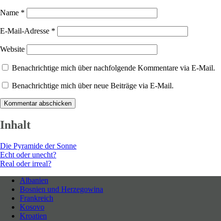
Name
*
E-Mail-Adresse
*
Website
Benachrichtige mich über nachfolgende Kommentare via E-Mail.
Benachrichtige mich über neue Beiträge via E-Mail.
Inhalt
Die Pyramide der Sonne
Echt oder unecht?
Real oder irreal?
Albanien
Bosnien und Herzegowina
Neues entdecken durch Langsamkeit
Frankreich
Kosovo
Kroatien