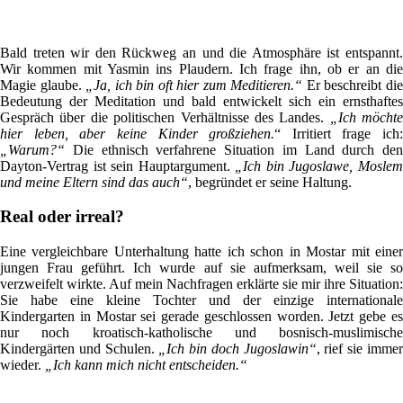
Bald treten wir den Rückweg an und die Atmosphäre ist entspannt.
Wir kommen mit Yasmin ins Plaudern. Ich frage ihn, ob er an die
Magie glaube.
„Ja, ich bin oft hier zum Meditieren.“
Er beschreibt di
Bedeutung der Meditation und bald entwickelt sich ein ernsthaftes
Gespräch über die politischen Verhältnisse des Landes.
„Ich möchte
hier leben, aber keine Kinder großziehen.
“ Irritiert frage ich:
„Warum?“
Die ethnisch verfahrene Situation im Land durch den
Dayton-Vertrag ist sein Hauptargument.
„Ich bin Jugoslawe, Mosle
und meine Eltern sind das auch“
, begründet er seine Haltung.
Real oder irreal?
Eine vergleichbare Unterhaltung hatte ich schon in Mostar mit einer
jungen Frau geführt. Ich wurde auf sie aufmerksam, weil sie so
verzweifelt wirkte. Auf mein Nachfragen erklärte sie mir ihre Situation:
Sie habe eine kleine Tochter und der einzige internationale
Kindergarten in Mostar sei gerade geschlossen worden. Jetzt gebe es
nur noch kroatisch-katholische und bosnisch-muslimische
Kindergärten und Schulen.
„Ich bin doch Jugoslawin“
, rief sie imme
wieder.
„Ich kann mich nicht entscheiden.“