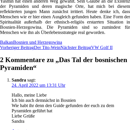
Yasmin hat einen anderen Weg gewählt. Sein Glaube an die Existenz
der Pyramiden und deren magische Orte, hat mich bei diesem
reflektierten jungen Mann zunächst irritiert. Heute denke ich, dass
Menschen wie er hier einen Ausgleich gefunden haben. Eine Form der
Spiritualität außerhalb der ethnisch-religiös erstarrten Situation in
Bosnien-Herzegowina. Die Pyramiden sind so zumindest für
Menschen wie ihn als Überlebensstrategie real geworden.
Balkan
Bosnien und Herzegowina
Beitragsnavigation
Vorheriger Beitrag
Der Tito-Wein
Nächster Beitrag
VW Golf II
2 Kommentare zu „Das Tal der bosnischen
Pyramiden“
Sandra
sagt:
24. April 2022 um 13:31 Uhr
Hallo, meine Liebe
Ich bin auch demnächst in Bosnien
Wie habt ihr denn den Guide gefunden der euch zu dem
Pyramiden geführt hat
Liebe Grüße
Sandra