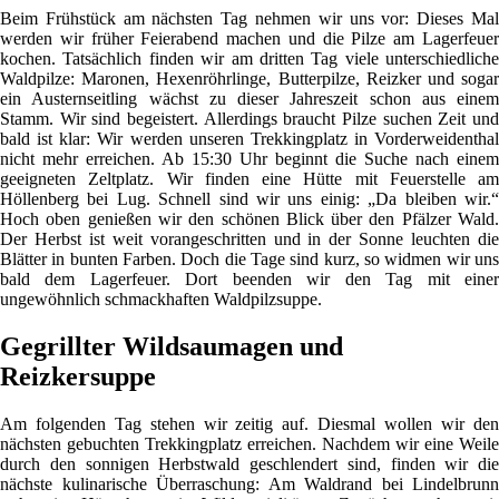
Beim Frühstück am nächsten Tag nehmen wir uns vor: Dieses Mal
werden wir früher Feierabend machen und die Pilze am Lagerfeuer
kochen. Tatsächlich finden wir am dritten Tag viele unterschiedliche
Waldpilze: Maronen, Hexenröhrlinge, Butterpilze, Reizker und sogar
ein Austernseitling wächst zu dieser Jahreszeit schon aus einem
Stamm. Wir sind begeistert. Allerdings braucht Pilze suchen Zeit und
bald ist klar: Wir werden unseren Trekkingplatz in Vorderweidenthal
nicht mehr erreichen. Ab 15:30 Uhr beginnt die Suche nach einem
geeigneten Zeltplatz. Wir finden eine Hütte mit Feuerstelle am
Höllenberg bei Lug. Schnell sind wir uns einig: „Da bleiben wir.“
Hoch oben genießen wir den schönen Blick über den Pfälzer Wald.
Der Herbst ist weit vorangeschritten und in der Sonne leuchten die
Blätter in bunten Farben. Doch die Tage sind kurz, so widmen wir uns
bald dem Lagerfeuer. Dort beenden wir den Tag mit einer
ungewöhnlich schmackhaften Waldpilzsuppe.
Gegrillter Wildsaumagen und
Reizkersuppe
Am folgenden Tag stehen wir zeitig auf. Diesmal wollen wir den
nächsten gebuchten Trekkingplatz erreichen. Nachdem wir eine Weile
durch den sonnigen Herbstwald geschlendert sind, finden wir die
nächste kulinarische Überraschung: Am Waldrand bei Lindelbrunn