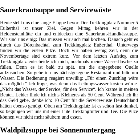
Sauerkrautsuppe und Servicewüste
Heute steht uns eine lange Etappe bevor. Der Trekkingplatz Nummer 5
Eußerthal ist unser Ziel. Gegen Mittag kehren wir in der
Heldensteinhütte ein und entdecken eine Sauerkraut-Handkässuppe.
Wir sind uns einig: Das müssen wir auch mal kochen. Danach geht es
durch das Dörenbachtal zum Trekkingplatz Eußerthal. Unterwegs
finden wir die ersten Pilze. Doch wir haben wenig Zeit, denn die
Novembertage sind extrem kurz. Vor dem letzten Aufstieg zum
Trekkingplatz entscheide ich mich, nochmals meine Wasserflasche zu
füllen. Denn es ist bald zu spät, um die angegebene Quelle
aufzusuchen. So gehe ich ins nächstgelegene Restaurant und bitte um
Wasser. Die Bedienung reagiert unwillig: „Für einen Zuschlag wäre
das möglich.“ Ich frage, was denn das Leitungswasser kosten würde.
„Nicht das Wasser, der Service, für den Service“. Ich krame in meinen
Beutel. Leider finde ich nichts Kleineres als 50 Cent. Während ich ihr
das Geld gebe, denke ich: 10 Cent für die Servicewüste Deutschland
hätten ebenso genügt. Oben am Trekkingplatz ist es schon fast dunkel,
so begnügen wir uns mit einer Tüte Trekkingfutter und Tee. Die Pilze
können wir nicht mehr säubern und essen.
Waldpilzsuppe bei Sonnenuntergang