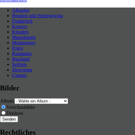
Albanien
Bosnien und Herzegowina
Neues entdecken durch Langsamkeit
Frankreich
Kosovo
Kroatien
Mazedonien
Montenegro
Polen
Rumänien
Russland
Serbien
Slowenien
Ungarn
Bilder
Album:
Vorschaubilder
Diashow
Rechtliches