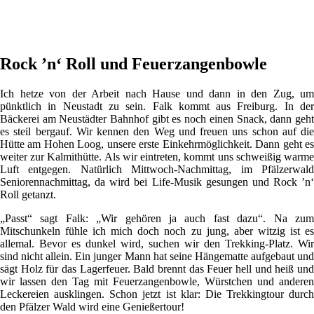
Rock ’n‘ Roll und Feuerzangenbowle
Ich hetze von der Arbeit nach Hause und dann in den Zug, um
pünktlich in Neustadt zu sein. Falk kommt aus Freiburg. In der
Bäckerei am Neustädter Bahnhof gibt es noch einen Snack, dann geht
es steil bergauf. Wir kennen den Weg und freuen uns schon auf die
Hütte am Hohen Loog, unsere erste Einkehrmöglichkeit. Dann geht es
weiter zur Kalmithütte. Als wir eintreten, kommt uns schweißig warme
Luft entgegen. Natürlich Mittwoch-Nachmittag, im Pfälzerwald
Seniorennachmittag, da wird bei Life-Musik gesungen und Rock ’n‘
Roll getanzt.
„Passt“ sagt Falk: „Wir gehören ja auch fast dazu“. Na zum
Mitschunkeln fühle ich mich doch noch zu jung, aber witzig ist es
allemal. Bevor es dunkel wird, suchen wir den Trekking-Platz. Wir
sind nicht allein. Ein junger Mann hat seine Hängematte aufgebaut und
sägt Holz für das Lagerfeuer. Bald brennt das Feuer hell und heiß und
wir lassen den Tag mit Feuerzangenbowle, Würstchen und anderen
Leckereien ausklingen. Schon jetzt ist klar: Die Trekkingtour durch
den Pfälzer Wald wird eine Genießertour!