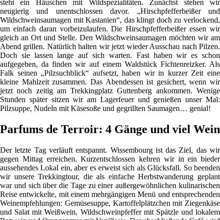
steht ein Häuschen mit Wildspezialitäten. Zunächst stehen wir
neugierig und unentschlossen davor. „Hirschpfefferbeißer und
Wildschweinsaumagen mit Kastanien“, das klingt doch zu verlockend,
um einfach daran vorbeizulaufen. Die Hirschpfefferbeißer essen wir
gleich an Ort und Stelle. Den Wildschweinsaumagen möchten wir am
Abend grillen. Natürlich halten wir jetzt wieder Ausschau nach Pilzen.
Doch sie lassen lange auf sich warten. Fast haben wir es schon
aufgegeben, da finden wir auf einem Waldstück Fichtenreizker. Als
Falk seinen „Pilzsuchblick“ aufsetzt, haben wir in kurzer Zeit eine
kleine Mahlzeit zusammen. Das Abendessen ist gesichert, wenn wir
jetzt noch zeitig am Trekkingplatz Guttenberg ankommen. Wenige
Stunden später sitzen wir am Lagerfeuer und genießen unser Mal:
Pilzsuppe, Nudeln mit Käsesoße und gegrillten Saumagen… genial!
Parfums de Terroir: 4 Gänge und viel Wein
Der letzte Tag verläuft entspannt. Wissembourg ist das Ziel, das wir
gegen Mittag erreichen. Kurzentschlossen kehren wir in ein bieder
aussehendes Lokal ein, aber es erweist sich als Glücksfall. So beenden
wir unsere Trekkingtour, die als einfache Herbstwanderung geplant
war und sich über die Tage zu einer außergewöhnlichen kulinarischen
Reise entwickelte, mit einem mehrgängigen Menü und entsprechenden
Weinempfehlungen: Gemüsesuppe, Kartoffelplätzchen mit Ziegenkäse
und Salat mit Weißwein, Wildschweinpfeffer mit Spätzle und lokalem