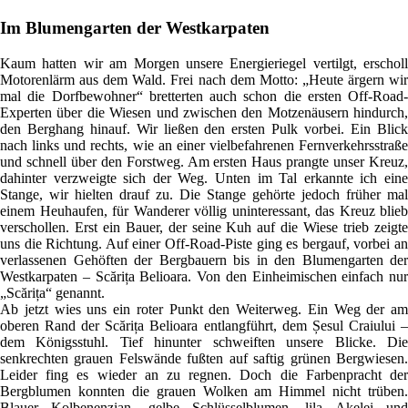
Im Blumengarten der Westkarpaten
Kaum hatten wir am Morgen unsere Energieriegel vertilgt, erscholl
Motorenlärm aus dem Wald. Frei nach dem Motto: „Heute ärgern wir
mal die Dorfbewohner“ bretterten auch schon die ersten Off-Road-
Experten über die Wiesen und zwischen den Motzenäusern hindurch,
den Berghang hinauf. Wir ließen den ersten Pulk vorbei. Ein Blick
nach links und rechts, wie an einer vielbefahrenen Fernverkehrsstraße
und schnell über den Forstweg. Am ersten Haus prangte unser Kreuz,
dahinter verzweigte sich der Weg. Unten im Tal erkannte ich eine
Stange, wir hielten drauf zu. Die Stange gehörte jedoch früher mal
einem Heuhaufen, für Wanderer völlig uninteressant, das Kreuz blieb
verschollen. Erst ein Bauer, der seine Kuh auf die Wiese trieb zeigte
uns die Richtung. Auf einer Off-Road-Piste ging es bergauf, vorbei an
verlassenen Gehöften der Bergbauern bis in den Blumengarten der
Westkarpaten – Scărița Belioara. Von den Einheimischen einfach nur
„Scărița“ genannt.
Ab jetzt wies uns ein roter Punkt den Weiterweg. Ein Weg der am
oberen Rand der Scărița Belioara entlangführt, dem Șesul Craiului –
dem Königsstuhl. Tief hinunter schweiften unsere Blicke. Die
senkrechten grauen Felswände fußten auf saftig grünen Bergwiesen.
Leider fing es wieder an zu regnen. Doch die Farbenpracht der
Bergblumen konnten die grauen Wolken am Himmel nicht trüben.
Blauer Kolbenenzian, gelbe Schlüsselblumen, lila Akelei und