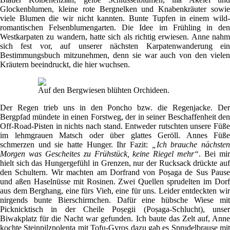
Glockenblumen, kleine rote Bergnelken und Knabenkräuter sowie
viele Blumen die wir nicht kannten. Bunte Tupfen in einem wild-
romantischen Felsenblumengarten. Die Idee im Frühling in den
Westkarpaten zu wandern, hatte sich als richtig erwiesen. Anne nahm
sich fest vor, auf unserer nächsten Karpatenwanderung ein
Bestimmungsbuch mitzunehmen, denn sie war auch von den vielen
Kräutern beeindruckt, die hier wuchsen.
Auf den Bergwiesen blühten Orchideen.
Der Regen trieb uns in den Poncho bzw. die Regenjacke. Der
Bergpfad mündete in einen Forstweg, der in seiner Beschaffenheit den
Off-Road-Pisten in nichts nach stand. Entweder rutschten unsere Füße
im lehmgrauen Matsch oder über glattes Geröll. Annes Füße
schmerzen und sie hatte Hunger. Ihr Fazit:
„Ich brauche nächste
Morgen was Gescheites zu Frühstück, keine Riegel mehr“
. Bei mi
hielt sich das Hungergefühl in Grenzen, nur der Rucksack drückte auf
den Schultern. Wir machten am Dorfrand von Poșaga de Sus Pause
und aßen Haselnüsse mit Rosinen. Zwei Quellen sprudelten im Dorf
aus dem Berghang, eine fürs Vieh, eine für uns. Leider entdeckten wir
nirgends bunte Bierschirmchen. Dafür eine hübsche Wiese mit
Picknicktisch in der Cheile Poșegii (Poșaga-Schlucht), unser
Biwakplatz für die Nacht war gefunden. Ich baute das Zelt auf, Anne
kochte Steinpilzpolenta mit Tofu-Gyros dazu gab es Sprudelbrause mit