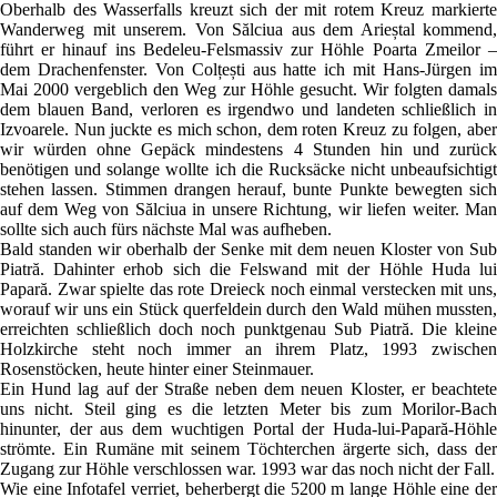
Oberhalb des Wasserfalls kreuzt sich der mit rotem Kreuz markierte
Wanderweg mit unserem. Von Sălciua aus dem Arieștal kommend,
führt er hinauf ins Bedeleu-Felsmassiv zur Höhle Poarta Zmeilor –
dem Drachenfenster. Von Colțești aus hatte ich mit Hans-Jürgen im
Mai 2000 vergeblich den Weg zur Höhle gesucht. Wir folgten damals
dem blauen Band, verloren es irgendwo und landeten schließlich in
Izvoarele. Nun juckte es mich schon, dem roten Kreuz zu folgen, aber
wir würden ohne Gepäck mindestens 4 Stunden hin und zurück
benötigen und solange wollte ich die Rucksäcke nicht unbeaufsichtigt
stehen lassen. Stimmen drangen herauf, bunte Punkte bewegten sich
auf dem Weg von Sălciua in unsere Richtung, wir liefen weiter. Man
sollte sich auch fürs nächste Mal was aufheben.
Bald standen wir oberhalb der Senke mit dem neuen Kloster von Sub
Piatră. Dahinter erhob sich die Felswand mit der Höhle Huda lui
Papară. Zwar spielte das rote Dreieck noch einmal verstecken mit uns,
worauf wir uns ein Stück querfeldein durch den Wald mühen mussten,
erreichten schließlich doch noch punktgenau Sub Piatră. Die kleine
Holzkirche steht noch immer an ihrem Platz, 1993 zwischen
Rosenstöcken, heute hinter einer Steinmauer.
Ein Hund lag auf der Straße neben dem neuen Kloster, er beachtete
uns nicht. Steil ging es die letzten Meter bis zum Morilor-Bach
hinunter, der aus dem wuchtigen Portal der Huda-lui-Papară-Höhle
strömte. Ein Rumäne mit seinem Töchterchen ärgerte sich, dass der
Zugang zur Höhle verschlossen war. 1993 war das noch nicht der Fall.
Wie eine Infotafel verriet, beherbergt die 5200 m lange Höhle eine der