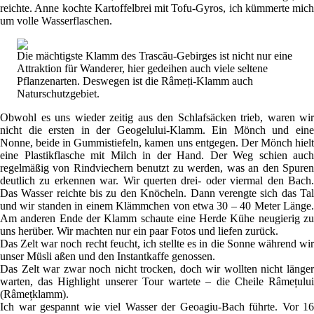
reichte. Anne kochte Kartoffelbrei mit Tofu-Gyros, ich kümmerte mich
um volle Wasserflaschen.
Die mächtigste Klamm des Trascău-Gebirges ist nicht nur eine
Attraktion für Wanderer, hier gedeihen auch viele seltene
Pflanzenarten. Deswegen ist die Râmeți-Klamm auch
Naturschutzgebiet.
Obwohl es uns wieder zeitig aus den Schlafsäcken trieb, waren wir
nicht die ersten in der Geogelului-Klamm. Ein Mönch und eine
Nonne, beide in Gummistiefeln, kamen uns entgegen. Der Mönch hielt
eine Plastikflasche mit Milch in der Hand. Der Weg schien auch
regelmäßig von Rindviechern benutzt zu werden, was an den Spuren
deutlich zu erkennen war. Wir querten drei- oder viermal den Bach.
Das Wasser reichte bis zu den Knöcheln. Dann verengte sich das Tal
und wir standen in einem Klämmchen von etwa 30 – 40 Meter Länge.
Am anderen Ende der Klamm schaute eine Herde Kühe neugierig zu
uns herüber. Wir machten nur ein paar Fotos und liefen zurück.
Das Zelt war noch recht feucht, ich stellte es in die Sonne während wir
unser Müsli aßen und den Instantkaffe genossen.
Das Zelt war zwar noch nicht trocken, doch wir wollten nicht länger
warten, das Highlight unserer Tour wartete – die Cheile Râmețului
(Râmețklamm).
Ich war gespannt wie viel Wasser der Geoagiu-Bach führte. Vor 16