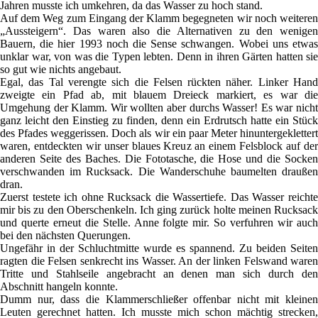
Jahren musste ich umkehren, da das Wasser zu hoch stand.
Auf dem Weg zum Eingang der Klamm begegneten wir noch weiteren
„Aussteigern“. Das waren also die Alternativen zu den wenigen
Bauern, die hier 1993 noch die Sense schwangen. Wobei uns etwas
unklar war, von was die Typen lebten. Denn in ihren Gärten hatten sie
so gut wie nichts angebaut.
Egal, das Tal verengte sich die Felsen rückten näher. Linker Hand
zweigte ein Pfad ab, mit blauem Dreieck markiert, es war die
Umgehung der Klamm. Wir wollten aber durchs Wasser! Es war nicht
ganz leicht den Einstieg zu finden, denn ein Erdrutsch hatte ein Stück
des Pfades weggerissen. Doch als wir ein paar Meter hinuntergeklettert
waren, entdeckten wir unser blaues Kreuz an einem Felsblock auf der
anderen Seite des Baches. Die Fototasche, die Hose und die Socken
verschwanden im Rucksack. Die Wanderschuhe baumelten draußen
dran.
Zuerst testete ich ohne Rucksack die Wassertiefe. Das Wasser reichte
mir bis zu den Oberschenkeln. Ich ging zurück holte meinen Rucksack
und querte erneut die Stelle. Anne folgte mir. So verfuhren wir auch
bei den nächsten Querungen.
Ungefähr in der Schluchtmitte wurde es spannend. Zu beiden Seiten
ragten die Felsen senkrecht ins Wasser. An der linken Felswand waren
Tritte und Stahlseile angebracht an denen man sich durch den
Abschnitt hangeln konnte.
Dumm nur, dass die Klammerschließer offenbar nicht mit kleinen
Leuten gerechnet hatten. Ich musste mich schon mächtig strecken,