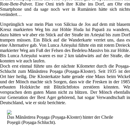
Rote-Bete-Pulver. Eine Omi trieb ihre Kühe ins Dorf, am Ohr ein
Smartphone und da sage noch wer in Rumänien hätte sich nichts
verändert…
Ursprünglich war mein Plan von Sălciua de Jos auf dem mit blauem
Kreuz markierten Weg bis zur Höhle Huda lui Papară zu wandern,
dazu hätten wir aber ein Stück auf der Straße im Arieștal bis zum Dorf
trampen müssen. Ein Blick auf die Wanderkarte verriet uns, dass es
eine Alternative gab. Von Lunca Arieșului führte ein mit rotem Dreieck
markierter Weg am Fuß der Felsen des Bedeleu-Massivs bis zur Höhle.
Bis Lunca Arieșului waren es nur 2 km talabwärts auf der Straße, die
konnten wir auch laufen.
Doch erst einmal führte uns der nächste Kilometer durch die Poșaga-
Schlucht zum Mănăstirea Poșaga (Poșaga-Kloster). Seit 1935 ist der
Ort hier heilig. Die Klosterkatze hatte gerade eine Maus beim Wickel
und der Mönch machte sich Sorgen, dass wir die Fresken in der 1985
erbauten Holzkirche mit Blitzlichtfotos zerstören könnten. Wir
versprachen dem guten Mann nicht zu blitzen. Der Mönch ebenfalls
zur Generation der Best Ager gehörend, hat sogar Verwandtschaft in
Deutschland, wie er stolz berichtete.
Das Mănăstirea Poșaga (Poșaga-Kloster) hinter der Cheile
Poșegii (Poșaga-Schlucht).