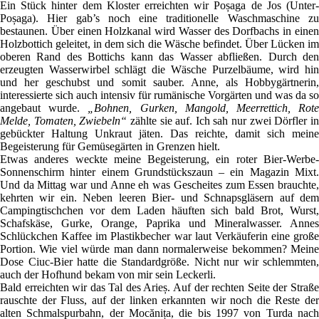
Ein Stück hinter dem Kloster erreichten wir Poșaga de Jos (Unter-
Poșaga). Hier gab’s noch eine traditionelle Waschmaschine zu
bestaunen. Über einen Holzkanal wird Wasser des Dorfbachs in einen
Holzbottich geleitet, in dem sich die Wäsche befindet. Über Lücken im
oberen Rand des Bottichs kann das Wasser abfließen. Durch den
erzeugten Wasserwirbel schlägt die Wäsche Purzelbäume, wird hin
und her geschubst und somit sauber. Anne, als Hobbygärtnerin,
interessierte sich auch intensiv für rumänische Vorgärten und was da so
angebaut wurde.
„Bohnen, Gurken, Mangold, Meerrettich, Rot
Melde, Tomaten, Zwiebeln“
zählte sie auf. Ich sah nur zwei Dörfler i
gebückter Haltung Unkraut jäten. Das reichte, damit sich meine
Begeisterung für Gemüsegärten in Grenzen hielt.
Etwas anderes weckte meine Begeisterung, ein roter Bier-Werbe-
Sonnenschirm hinter einem Grundstückszaun – ein Magazin Mixt.
Und da Mittag war und Anne eh was Gescheites zum Essen brauchte,
kehrten wir ein. Neben leeren Bier- und Schnapsgläsern auf dem
Campingtischchen vor dem Laden häuften sich bald Brot, Wurst,
Schafskäse, Gurke, Orange, Paprika und Mineralwasser. Annes
Schlückchen Kaffee im Plastikbecher war laut Verkäuferin eine große
Portion. Wie viel würde man dann normalerweise bekommen? Meine
Dose Ciuc-Bier hatte die Standardgröße. Nicht nur wir schlemmten,
auch der Hofhund bekam von mir sein Leckerli.
Bald erreichten wir das Tal des Arieș. Auf der rechten Seite der Straße
rauschte der Fluss, auf der linken erkannten wir noch die Reste der
alten Schmalspurbahn, der Mocănița, die bis 1997 von Turda nach