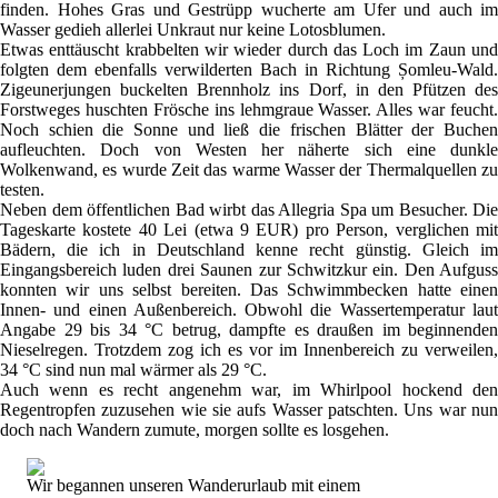
finden. Hohes Gras und Gestrüpp wucherte am Ufer und auch im
Wasser gedieh allerlei Unkraut nur keine Lotosblumen.
Etwas enttäuscht krabbelten wir wieder durch das Loch im Zaun und
folgten dem ebenfalls verwilderten Bach in Richtung Șomleu-Wald.
Zigeunerjungen buckelten Brennholz ins Dorf, in den Pfützen des
Forstweges huschten Frösche ins lehmgraue Wasser. Alles war feucht.
Noch schien die Sonne und ließ die frischen Blätter der Buchen
aufleuchten. Doch von Westen her näherte sich eine dunkle
Wolkenwand, es wurde Zeit das warme Wasser der Thermalquellen zu
testen.
Neben dem öffentlichen Bad wirbt das Allegria Spa um Besucher. Die
Tageskarte kostete 40 Lei (etwa 9 EUR) pro Person, verglichen mit
Bädern, die ich in Deutschland kenne recht günstig. Gleich im
Eingangsbereich luden drei Saunen zur Schwitzkur ein. Den Aufguss
konnten wir uns selbst bereiten. Das Schwimmbecken hatte einen
Innen- und einen Außenbereich. Obwohl die Wassertemperatur laut
Angabe 29 bis 34 °C betrug, dampfte es draußen im beginnenden
Nieselregen. Trotzdem zog ich es vor im Innenbereich zu verweilen,
34 °C sind nun mal wärmer als 29 °C.
Auch wenn es recht angenehm war, im Whirlpool hockend den
Regentropfen zuzusehen wie sie aufs Wasser patschten. Uns war nun
doch nach Wandern zumute, morgen sollte es losgehen.
Wir begannen unseren Wanderurlaub mit einem