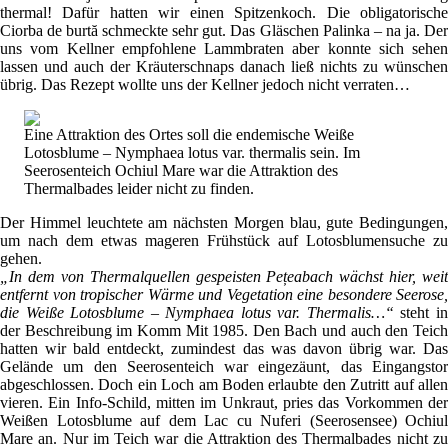
thermal! Dafür hatten wir einen Spitzenkoch. Die obligatorische
Ciorba de burtă schmeckte sehr gut. Das Gläschen Palinka – na ja. Der
uns vom Kellner empfohlene Lammbraten aber konnte sich sehen
lassen und auch der Kräuterschnaps danach ließ nichts zu wünschen
übrig. Das Rezept wollte uns der Kellner jedoch nicht verraten…
Eine Attraktion des Ortes soll die endemische Weiße
Lotosblume – Nymphaea lotus var. thermalis sein. Im
Seerosenteich Ochiul Mare war die Attraktion des
Thermalbades leider nicht zu finden.
Der Himmel leuchtete am nächsten Morgen blau, gute Bedingungen,
um nach dem etwas mageren Frühstück auf Lotosblumensuche zu
gehen.
„In dem von Thermalquellen gespeisten Pețeabach wächst hier, weit
entfernt von tropischer Wärme und Vegetation eine besondere Seerose,
die Weiße Lotosblume – Nymphaea lotus var. Thermalis…“
steht i
der Beschreibung im Komm Mit 1985. Den Bach und auch den Teich
hatten wir bald entdeckt, zumindest das was davon übrig war. Das
Gelände um den Seerosenteich war eingezäunt, das Eingangstor
abgeschlossen. Doch ein Loch am Boden erlaubte den Zutritt auf allen
vieren. Ein Info-Schild, mitten im Unkraut, pries das Vorkommen der
Weißen Lotosblume auf dem Lac cu Nuferi (Seerosensee) Ochiul
Mare an. Nur im Teich war die Attraktion des Thermalbades nicht zu