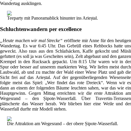
Wandertag ausklingen.
Teeparty mit Panoramablick hinunter ins Arieștal.
Schluchtenwandern per excellence
„Heute machen wir mal Strecke“
eröffnete mir Anne für den heutige
Wandertag. Es war 6:45 Uhr. Das Gebrüll eines Rehbocks hatte uns
geweckt. Also raus aus den Schlafsäcken, Kaffe gekocht und Müsli
gefuttert (es soll ja was Gescheites sein), Zelt abgebaut und den ganzen
Krempel in den Rucksack gepackt. Um 8:15 Uhr waren wir in der
Spur oder besser auf unserem markierten Weg. Wir liefen meist durch
Laubwald, ab und zu machte der Wald einer Wiese Platz und gab die
Sicht frei auf das Arieștal. Auf der gegenüberliegenden Wiesenseite
folgte meist das Spiel: „Wer findet das rote Dreieck“. Wenn wir es
dann an einem der folgenden Bäume leuchten sahen, war das wie ein
Hauptgewinn. Gegen Mittag erreichten wir die erste Attraktion am
Wegesrand – den Șipote-Wasserfall. Über Travertin-Terrassen
plätscherte das Wasser herab. Wir blieben hier eine Weile und der
Wasserfall durfte mir Modell stehen.
Die Attraktion am Wegesrand – der obere Șipote-Wasserfall.