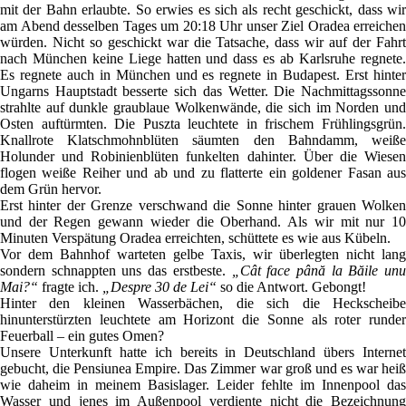
mit der Bahn erlaubte. So erwies es sich als recht geschickt, dass wir
am Abend desselben Tages um 20:18 Uhr unser Ziel Oradea erreichen
würden. Nicht so geschickt war die Tatsache, dass wir auf der Fahrt
nach München keine Liege hatten und dass es ab Karlsruhe regnete.
Es regnete auch in München und es regnete in Budapest. Erst hinter
Ungarns Hauptstadt besserte sich das Wetter. Die Nachmittagssonne
strahlte auf dunkle graublaue Wolkenwände, die sich im Norden und
Osten auftürmten. Die Puszta leuchtete in frischem Frühlingsgrün.
Knallrote Klatschmohnblüten säumten den Bahndamm, weiße
Holunder und Robinienblüten funkelten dahinter. Über die Wiesen
flogen weiße Reiher und ab und zu flatterte ein goldener Fasan aus
dem Grün hervor.
Erst hinter der Grenze verschwand die Sonne hinter grauen Wolken
und der Regen gewann wieder die Oberhand. Als wir mit nur 10
Minuten Verspätung Oradea erreichten, schüttete es wie aus Kübeln.
Vor dem Bahnhof warteten gelbe Taxis, wir überlegten nicht lang
sondern schnappten uns das erstbeste.
„Cât face până la Băile unu
Mai?“
fragte ich.
„Despre 30 de Lei“
so die Antwort. Gebongt!
Hinter den kleinen Wasserbächen, die sich die Heckscheibe
hinunterstürzten leuchtete am Horizont die Sonne als roter runder
Feuerball – ein gutes Omen?
Unsere Unterkunft hatte ich bereits in Deutschland übers Internet
gebucht, die Pensiunea Empire. Das Zimmer war groß und es war heiß
wie daheim in meinem Basislager. Leider fehlte im Innenpool das
Wasser und jenes im Außenpool verdiente nicht die Bezeichnung