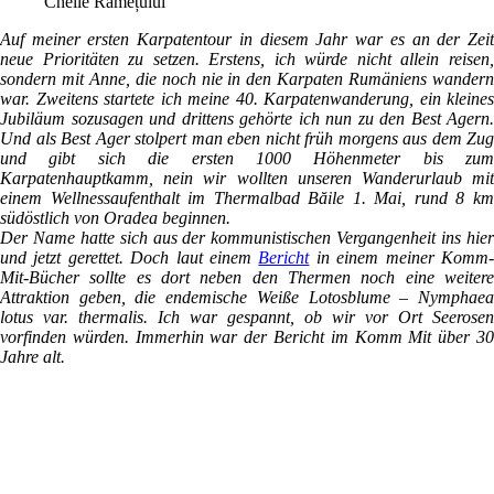
Cheile Râmețului
Auf meiner ersten Karpatentour in diesem Jahr war es an der Zeit
neue Prioritäten zu setzen. Erstens, ich würde nicht allein reisen,
sondern mit Anne, die noch nie in den Karpaten Rumäniens wandern
war. Zweitens startete ich meine 40. Karpatenwanderung, ein kleines
Jubiläum sozusagen und drittens gehörte ich nun zu den Best Agern.
Und als Best Ager stolpert man eben nicht früh morgens aus dem Zug
und gibt sich die ersten 1000 Höhenmeter bis zum
Karpatenhauptkamm, nein wir wollten unseren Wanderurlaub mit
einem Wellnessaufenthalt im Thermalbad Băile 1. Mai, rund 8 km
südöstlich von Oradea beginnen.
Der Name hatte sich aus der kommunistischen Vergangenheit ins hier
und jetzt gerettet. Doch laut einem
Bericht
in einem meiner Komm
Mit-Bücher sollte es dort neben den Thermen noch eine weitere
Attraktion geben, die endemische Weiße Lotosblume – Nymphaea
lotus var. thermalis. Ich war gespannt, ob wir vor Ort Seerosen
vorfinden würden. Immerhin war der Bericht im Komm Mit über 30
Jahre alt.