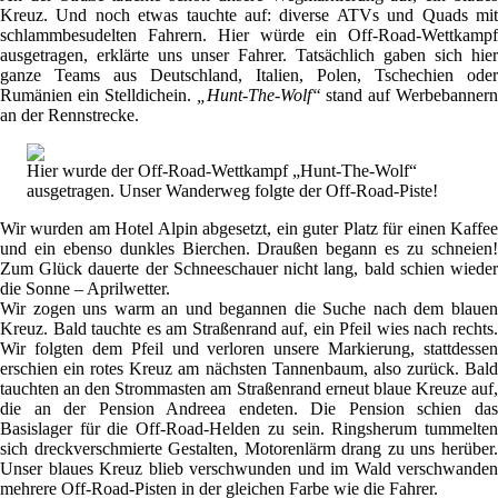
Kreuz. Und noch etwas tauchte auf: diverse ATVs und Quads mit
schlammbesudelten Fahrern. Hier würde ein Off-Road-Wettkampf
ausgetragen, erklärte uns unser Fahrer. Tatsächlich gaben sich hier
ganze Teams aus Deutschland, Italien, Polen, Tschechien oder
Rumänien ein Stelldichein.
„Hunt-The-Wolf“
stand auf Werbebannern
an der Rennstrecke.
Hier wurde der Off-Road-Wettkampf „Hunt-The-Wolf“
ausgetragen. Unser Wanderweg folgte der Off-Road-Piste!
Wir wurden am Hotel Alpin abgesetzt, ein guter Platz für einen Kaffee
und ein ebenso dunkles Bierchen. Draußen begann es zu schneien!
Zum Glück dauerte der Schneeschauer nicht lang, bald schien wieder
die Sonne – Aprilwetter.
Wir zogen uns warm an und begannen die Suche nach dem blauen
Kreuz. Bald tauchte es am Straßenrand auf, ein Pfeil wies nach rechts.
Wir folgten dem Pfeil und verloren unsere Markierung, stattdessen
erschien ein rotes Kreuz am nächsten Tannenbaum, also zurück. Bald
tauchten an den Strommasten am Straßenrand erneut blaue Kreuze auf,
die an der Pension Andreea endeten. Die Pension schien das
Basislager für die Off-Road-Helden zu sein. Ringsherum tummelten
sich dreckverschmierte Gestalten, Motorenlärm drang zu uns herüber.
Unser blaues Kreuz blieb verschwunden und im Wald verschwanden
mehrere Off-Road-Pisten in der gleichen Farbe wie die Fahrer.