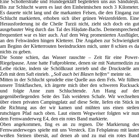
Eine Schotterstraße und Hundegekläff begleiteten uns aus Săndulești.
Bis zur Schlucht waren es laut den Einheimischen noch 3 Kilometer.
Es dauerte nicht lang und die markanten Felsen, die den Eingang zur
Schlucht markierten, erhoben sich über grünen Weizenfeldern. Eine
Herausforderung ist die Cheile Turzii nicht, zieht sich doch ein gut
ausgebauter Weg durch das Tal des Hășdate-Bachs. Dementsprechend
frequentiert war es hier auch. Auf dem Weg promenierten Ausflügler,
an den Felswänden hingen Kletterer. Die Angaben zur Schwierigkeit
am Beginn der Kletterrouten beeindruckten mich, unter 8 schien es da
nichts zu geben.
Die Sonne schien, das Wasser rauschte – Zeit für eine Power-
Riegelpause. Anne hatte Fußprobleme, denen sie mit Naturmedizin zu
Leibe rückte, indem sie Schöllkraut zerrieb und die Druckstelle am
Zeh mit dem Saft einrieb.
„Soll auch bei Blasen helfen“
meinte sie.
Mitten in der Schlucht sprudelte eine Quelle aus dem Fels. Wir füllten
unsere Trinkflaschen, ich ärgerte mich über den schweren Rucksack
und folgte Anne zum Schluchtende. Am Hang auf der
gegenüberliegenden Seite des Tals weideten Schafe. Wir wechselten
über einen privaten Campingplatz auf diese Seite, liefen ein Stück in
die Richtung aus der wir kamen und mühten uns einen steilen
rutschigen Pfad nach oben. Laut einem Wegweiser folgten wir nun
dem Fernwanderweg E4, den ein rotes Band markierte.
Oben angekommen, fing es an zu regnen. Die Markierung des
Fernwanderweges spielte mit uns Versteck. Ein Felsplateau mit lauter
weißen Steinen übersät, auf denen ab und zu mal ein rotes Band