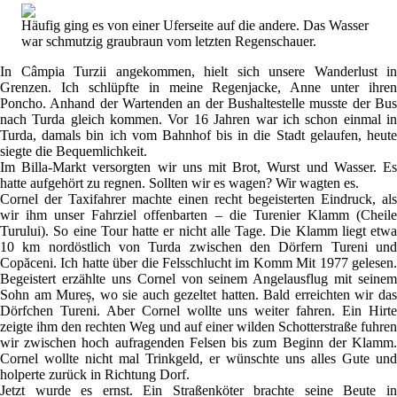
Häufig ging es von einer Uferseite auf die andere. Das Wasser
war schmutzig graubraun vom letzten Regenschauer.
In Câmpia Turzii angekommen, hielt sich unsere Wanderlust in
Grenzen. Ich schlüpfte in meine Regenjacke, Anne unter ihren
Poncho. Anhand der Wartenden an der Bushaltestelle musste der Bus
nach Turda gleich kommen. Vor 16 Jahren war ich schon einmal in
Turda, damals bin ich vom Bahnhof bis in die Stadt gelaufen, heute
siegte die Bequemlichkeit.
Im Billa-Markt versorgten wir uns mit Brot, Wurst und Wasser. Es
hatte aufgehört zu regnen. Sollten wir es wagen? Wir wagten es.
Cornel der Taxifahrer machte einen recht begeisterten Eindruck, als
wir ihm unser Fahrziel offenbarten – die Turenier Klamm (Cheile
Turului). So eine Tour hatte er nicht alle Tage. Die Klamm liegt etwa
10 km nordöstlich von Turda zwischen den Dörfern Tureni und
Copăceni. Ich hatte über die Felsschlucht im Komm Mit 1977 gelesen.
Begeistert erzählte uns Cornel von seinem Angelausflug mit seinem
Sohn am Mureș, wo sie auch gezeltet hatten. Bald erreichten wir das
Dörfchen Tureni. Aber Cornel wollte uns weiter fahren. Ein Hirte
zeigte ihm den rechten Weg und auf einer wilden Schotterstraße fuhren
wir zwischen hoch aufragenden Felsen bis zum Beginn der Klamm.
Cornel wollte nicht mal Trinkgeld, er wünschte uns alles Gute und
holperte zurück in Richtung Dorf.
Jetzt wurde es ernst. Ein Straßenköter brachte seine Beute in