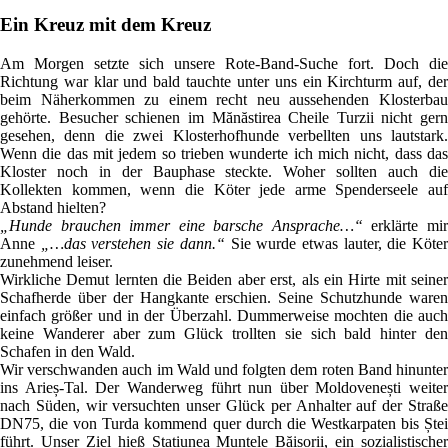
Ein Kreuz mit dem Kreuz
Am Morgen setzte sich unsere Rote-Band-Suche fort. Doch die
Richtung war klar und bald tauchte unter uns ein Kirchturm auf, der
beim Näherkommen zu einem recht neu aussehenden Klosterbau
gehörte. Besucher schienen im Mănăstirea Cheile Turzii nicht gern
gesehen, denn die zwei Klosterhofhunde verbellten uns lautstark.
Wenn die das mit jedem so trieben wunderte ich mich nicht, dass das
Kloster noch in der Bauphase steckte. Woher sollten auch die
Kollekten kommen, wenn die Köter jede arme Spenderseele auf
Abstand hielten?
„Hunde brauchen immer eine barsche Ansprache…“
erklärte mi
Anne
„…das verstehen sie dann.“
Sie wurde etwas lauter, die Köte
zunehmend leiser.
Wirkliche Demut lernten die Beiden aber erst, als ein Hirte mit seiner
Schafherde über der Hangkante erschien. Seine Schutzhunde waren
einfach größer und in der Überzahl. Dummerweise mochten die auch
keine Wanderer aber zum Glück trollten sie sich bald hinter den
Schafen in den Wald.
Wir verschwanden auch im Wald und folgten dem roten Band hinunter
ins Arieș-Tal. Der Wanderweg führt nun über Moldovenești weiter
nach Süden, wir versuchten unser Glück per Anhalter auf der Straße
DN75, die von Turda kommend quer durch die Westkarpaten bis Ștei
führt. Unser Ziel hieß Stațiunea Muntele Băișorii, ein sozialistischer