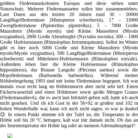
größten Fledermauskolonien Europas und diese stehen unter
Naturschutz. Mehrere Fledermausarten sollen hier zusammenleben.
Laut Daten aus den letzten 20 Jahren rund 30 – 50000
Langflügelfledermäuse (Miniopterus schreibersii), 17 – 33000
Zwergfledermäuse (Pipistrellus pipistrellus), 5 – 7000 Große
Mausohren (Myotis myotis) und Kleine Mausohren (Myotis
oxygnathus), 2000 Große Abendsegler (Nyctalus noctula), 300 – 1000
Große Hufeisennasen (Rhinolophus ferrumequinum). Selbst im Winter
gibt es hier noch 5000 Große und Kleine Mausohren (Myotis
myotis/Myotis oxygnathus), 500 Langflügelfledermäuse (Miniopterus
schreibersii) und Mittelmeer-Hufeisennasen (Rhinolophus euryale).
Außerdem leben hier die Kleine Hufeisennase (Rhinolophus
hipposideros), das Braune Langohr (Plecotus auritus) sowie die
Mopsfledermaus (Barbastella barbastellus). Während meiner
Höhlenbegehung 1993 sind mir keine Fledermäuse begegnet. Ich war
damals zwar recht lang im Höhleninnern aber nicht sehr tief. Einen
Fächerwasserfall und einen Höhlensee sowie große Mengen Guano
(Fledermausdreck), die es auch laut Infotafel geben soll, hatte ich auch
nicht gesehen. Und ob ich Gast in der 56×92 m großen und 102 m
hohen Wunderhalle war, kann ich auch nicht sagen, es war ja dunkel
😉 In einem Punkt stimmte ich der Tafel zu, die Temperatur in der
Höhle soll bis 20 °C betragen, kalt war mir damals nicht. Ob das an
der Innentemperatur der Höhle lag oder an meinem Adrenalinspiegel?