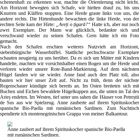
schemenhaft zu erkennen war, machte die Orientierung nicht leicht.
Am Horizont bewegten sich Schafe, wir hielten drauf zu, bis uns
Knurren und Kläffen stoppten. Eine Herde graste links von uns, die
andere rechts. Die Hirtenhunde bewachten die linke Herde, von der
rechten Seite kam der Hirte:
„Aveți o țigară?“
Hatte ich, aber nur noc
zwei Exemplare. Der Mann war glücklich, bedankte sich und
verschwand wieder zu seinen Schafen. Gern hätte ich ein Foto
gemacht.
Nach den Schafen erschien weiteres Nutzvieh am Horizont,
siebenbürgische Wasserbüffel. Stattliche pechschwarze Exemplare
schauten neugierig zu uns herüber. Da es sich um Mütter mit Kindern
handelte, machten wir vorsichtshalber einen Bogen um die Herde und
verloren wieder unsere Rote-Band-Markierung. Auf dem nächsten
Hügel fanden wir sie wieder. Anne fand auch den Platz toll, also
bauten wir hier unser Zelt auf. Nicht zu früh, denn der nächste
Regenschauer kündigte sich bereits an. Im Osten breiteten sich mit
Buchen und Eichen bewaldete Hügelkuppen aus, die unten im Tal des
Arieș endeten. Im Westen, tief unter uns sahen die Häuser von Petreștii
de Sus aus wie Spielzeug. Anne zauberte auf ihrem Spirituskocher
spanische Bio-Paella mit rumänischen Sardinen. Zum Nachtisch
spendierte ich montenegrinischen Grappa von meiner Balkantour.
Anne zaubert auf ihrem Spirituskocher spanische Bio-Paella
mit rumänischen Sardinen.