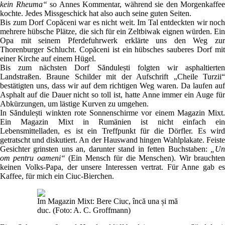
kein Rheuma“
so Annes Kommentar, während sie den Morgenkaffee
kochte. Jedes Missgeschick hat also auch seine guten Seiten.
Bis zum Dorf Copăceni war es nicht weit. Im Tal entdeckten wir noch
mehrere hübsche Plätze, die sich für ein Zeltbiwak eignen würden. Ein
Opa mit seinem Pferdefuhrwerk erklärte uns den Weg zur
Thorenburger Schlucht. Copăceni ist ein hübsches sauberes Dorf mit
einer Kirche auf einem Hügel.
Bis zum nächsten Dorf Săndulești folgten wir asphaltierten
Landstraßen. Braune Schilder mit der Aufschrift „Cheile Turzii“
bestätigten uns, dass wir auf dem richtigen Weg waren. Da laufen auf
Asphalt auf die Dauer nicht so toll ist, hatte Anne immer ein Auge für
Abkürzungen, um lästige Kurven zu umgehen.
In Săndulești winkten rote Sonnenschirme vor einem Magazin Mixt.
Ein Magazin Mixt in Rumänien ist nicht einfach ein
Lebensmittelladen, es ist ein Treffpunkt für die Dörfler. Es wird
getratscht und diskutiert. An der Hauswand hingen Wahlplakate. Feiste
Gesichter grinsten uns an, darunter stand in fetten Buchstaben:
„Un
om pentru oameni“
(Ein Mensch für die Menschen). Wir brauchte
keinen Volks-Papa, der unsere Interessen vertrat. Für Anne gab es
Kaffee, für mich ein Ciuc-Bierchen.
Im Magazin Mixt: Bere Ciuc, încă una și mă
duc. (Foto: A. C. Groffmann)