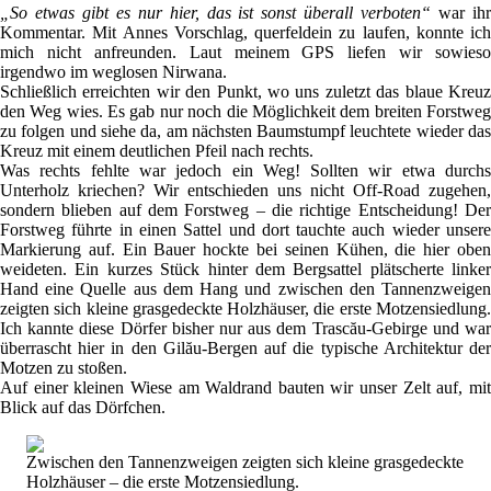
„So etwas gibt es nur hier, das ist sonst überall verboten“
war ih
Kommentar. Mit Annes Vorschlag, querfeldein zu laufen, konnte ich
mich nicht anfreunden. Laut meinem GPS liefen wir sowieso
irgendwo im weglosen Nirwana.
Schließlich erreichten wir den Punkt, wo uns zuletzt das blaue Kreuz
den Weg wies. Es gab nur noch die Möglichkeit dem breiten Forstweg
zu folgen und siehe da, am nächsten Baumstumpf leuchtete wieder das
Kreuz mit einem deutlichen Pfeil nach rechts.
Was rechts fehlte war jedoch ein Weg! Sollten wir etwa durchs
Unterholz kriechen? Wir entschieden uns nicht Off-Road zugehen,
sondern blieben auf dem Forstweg – die richtige Entscheidung! Der
Forstweg führte in einen Sattel und dort tauchte auch wieder unsere
Markierung auf. Ein Bauer hockte bei seinen Kühen, die hier oben
weideten. Ein kurzes Stück hinter dem Bergsattel plätscherte linker
Hand eine Quelle aus dem Hang und zwischen den Tannenzweigen
zeigten sich kleine grasgedeckte Holzhäuser, die erste Motzensiedlung.
Ich kannte diese Dörfer bisher nur aus dem Trascău-Gebirge und war
überrascht hier in den Gilău-Bergen auf die typische Architektur der
Motzen zu stoßen.
Auf einer kleinen Wiese am Waldrand bauten wir unser Zelt auf, mit
Blick auf das Dörfchen.
Zwischen den Tannenzweigen zeigten sich kleine grasgedeckte
Holzhäuser – die erste Motzensiedlung.