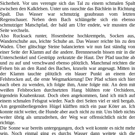
Sicherheit. Vor uns verengte sich das Tal zu einem schmalen Spalt
zwischen den Kalkfelsen. Unter uns rauschte das Bächlein in Richtung
Spalt. Das Wasser war schmutzig graubraun vom letzten
Regenschauer. Neben dem Bach schlängelte sich ein ebenso
schmutziger Matschpfad, der bald am Ufer endete, wir mussten die
Seite wechseln.
Also Rucksack runter, Hosenbeine hochkrempeln, Socken aus,
Wanderschuhe aus, leichte Schuhe an. Das Wasser reichte bis zu den
Waden. Über glitschige Steine balancierten wir nun fast ständig von
einer Seite der Klamm auf die andere. Brennnesseln bissen mir in die
Unterschenkel und Gestrüpp zerkratzte die Haut. Der Pfad tauchte ab
und zu auf und verschwand ebenso plötzlich. Manchmal reichten die
Felsen bis an den Rand des Baches, kraxeln war angesagt. Mitten in
der Klamm tauchte plötzlich ein blauer Punkt an einem der
Felsbrocken auf, die erste Wegmarkierung! Der Pfad schien sich hier
nach oben zu wenden, ich folgte ihm, Anne folgte mir. An dem mit
weißen Felsbrocken durchsetzten Hang blühten rote Orchideen,
irgendein Knabenkraut. Doch oben angekommen, fand ich mich auf
einem schmalen Felsgrat wieder. Nach drei Seiten viel er steil bergab.
Am gegenüberliegenden Hügel kläfften mich ein paar Köter an. Ich
konnte nicht weiter, die Hunde aber auch nicht zu mir. Uns blieb nichts
weiter übrig als umzudrehen, der Weg war offensichtlich nicht der
richtige.
Die Sonne war bereits untergegangen, doch weit konnte es nicht mehr
sein. Noch einmal ging es durchs Wasser dann weitete sich die