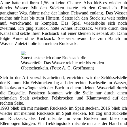
Anne hatte mit ihren 1,56 m keine Chance. Also hieß es wieder ab
durchs Wasser. Mit den Stöcken tastete ich den Grund ab. Ein
gangbarer Weg führte nahe der linken Felswand entlang. Das Wasser
reichte mir hier bis zum Hintern. Setzte ich den Stock zu weit rechts
auf, verschwand er komplett. Das Spiel wiederholte sich noch
zweimal. Ich ging zurück, holte Annes Rucksack, watete durch den
Kanal und setzte ihren Rucksack auf einer kleinen Kiesbank ab. Dann
folgte Anne ohne Rucksack. Sie verschwand bis zum Bauch im
Wasser. Zuletzt holte ich meinen Rucksack.
Zuerst testete ich ohne Rucksack die
Wassertiefe. Das Wasser reichte mir bis zu den
Oberschenkeln. (Foto: A. C. Groffmann)
Sich in der Art vorwärts arbeitend, erreichten wir die Schlüsselstelle
der Klamm. Ein Felsbrocken lag auf der rechten Bachseite im Wasser,
links davon zwängte sich der Bach in einem kleinen Wasserfall durch
die Engstelle. Passieren konnten wir die Stelle nur durch einen
schmalen Spalt zwischen Felsbrocken und Klammwand auf der
rechten Seite.
1993 blieb ich mit meinem Rucksack im Spalt stecken, 2016 blieb ich
wieder mit meinem Rucksack im Spalt stecken. Ich zog und zuckelte
am Rucksack, das Teil rutschte mir vom Rücken und blieb am
Ellenbogen hängen. Ein Trekkingstock rutschte mir aus der Hand und