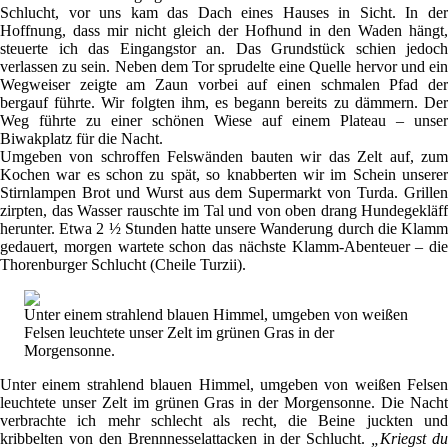
Schlucht, vor uns kam das Dach eines Hauses in Sicht. In der
Hoffnung, dass mir nicht gleich der Hofhund in den Waden hängt,
steuerte ich das Eingangstor an. Das Grundstück schien jedoch
verlassen zu sein. Neben dem Tor sprudelte eine Quelle hervor und ein
Wegweiser zeigte am Zaun vorbei auf einen schmalen Pfad der
bergauf führte. Wir folgten ihm, es begann bereits zu dämmern. Der
Weg führte zu einer schönen Wiese auf einem Plateau – unser
Biwakplatz für die Nacht.
Umgeben von schroffen Felswänden bauten wir das Zelt auf, zum
Kochen war es schon zu spät, so knabberten wir im Schein unserer
Stirnlampen Brot und Wurst aus dem Supermarkt von Turda. Grillen
zirpten, das Wasser rauschte im Tal und von oben drang Hundegekläff
herunter. Etwa 2 ½ Stunden hatte unsere Wanderung durch die Klamm
gedauert, morgen wartete schon das nächste Klamm-Abenteuer – die
Thorenburger Schlucht (Cheile Turzii).
Unter einem strahlend blauen Himmel, umgeben von weißen
Felsen leuchtete unser Zelt im grünen Gras in der
Morgensonne.
Unter einem strahlend blauen Himmel, umgeben von weißen Felsen
leuchtete unser Zelt im grünen Gras in der Morgensonne. Die Nacht
verbrachte ich mehr schlecht als recht, die Beine juckten und
kribbelten von den Brennnesselattacken in der Schlucht.
„Kriegst du