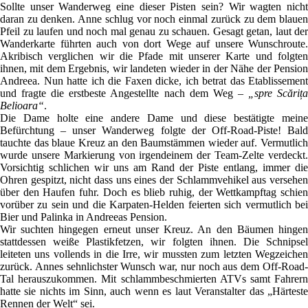
Sollte unser Wanderweg eine dieser Pisten sein? Wir wagten nicht
daran zu denken. Anne schlug vor noch einmal zurück zu dem blauen
Pfeil zu laufen und noch mal genau zu schauen. Gesagt getan, laut der
Wanderkarte führten auch von dort Wege auf unsere Wunschroute.
Akribisch verglichen wir die Pfade mit unserer Karte und folgten
ihnen, mit dem Ergebnis, wir landeten wieder in der Nähe der Pension
Andreea. Nun hatte ich die Faxen dicke, ich betrat das Etablissement
und fragte die erstbeste Angestellte nach dem Weg –
„spre Scăriț
Belioara“
.
Die Dame holte eine andere Dame und diese bestätigte meine
Befürchtung – unser Wanderweg folgte der Off-Road-Piste! Bald
tauchte das blaue Kreuz an den Baumstämmen wieder auf. Vermutlich
wurde unsere Markierung von irgendeinem der Team-Zelte verdeckt.
Vorsichtig schlichen wir uns am Rand der Piste entlang, immer die
Ohren gespitzt, nicht dass uns eines der Schlammvehikel aus versehen
über den Haufen fuhr. Doch es blieb ruhig, der Wettkampftag schien
vorüber zu sein und die Karpaten-Helden feierten sich vermutlich bei
Bier und Palinka in Andreeas Pension.
Wir suchten hingegen erneut unser Kreuz. An den Bäumen hingen
stattdessen weiße Plastikfetzen, wir folgten ihnen. Die Schnipsel
leiteten uns vollends in die Irre, wir mussten zum letzten Wegzeichen
zurück. Annes sehnlichster Wunsch war, nur noch aus dem Off-Road-
Tal herauszukommen. Mit schlammbeschmierten ATVs samt Fahrern
hatte sie nichts im Sinn, auch wenn es laut Veranstalter das „Härteste
Rennen der Welt“ sei.