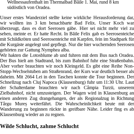
Wellnessaufenthalt im Thermalbad Băile 1. Mai, rund 8 km
südöstlich von Oradea.
Unser erstes Wanderziel stellte keine wirkliche Herausforderung dar,
wir wollten ins 3 km benachbarte Bad Felix. Unser Koch war
überzeugt, dass es dort Seerosen gäbe. Hier sei nicht mehr viel zu
sehen, meinte er. Er hatte Recht. In Băile Felix gab es Seerosenteiche
mit Schildkröten und Seerosenteiche mit Karpfen, fein im Stadtpark für
die Kurgäste angelegt und gepflegt. Nur die hier wuchernden Seerosen
gehörten zur Gattung Nymphea alba.
Wir hakten die Lotosblume ab und fuhren mit dem Bus nach Oradea.
Der Bus hielt am Stadtrand, bis zum Bahnhof fuhr eine Straßenbahn.
Aber vorher brauchten wir noch Kleingeld. Es gibt eine Reihe Non-
Stopp-Wechselstuben am Straßenrand, der Kurs war deutlich besser als
daheim. Mit 2664 Lei in den Taschen konnte die Tour beginnen. Der
Schnellzug nach Cluj Napoca (Klausenburg) fuhr um 11:30 Uhr. Laut
der Schalterdame brauchten wir nach Câmpia Turzii, unserem
Zielbahnhof, nicht umzusteigen. Der Wagen wird in Klausenburg an
einen anderen Zug drangehangen, der als Regionalzug in Richtung
Târgu Mureș weiterfährt. Die Wahrscheinlichkeit heute mit der
Wanderung zu beginnen rückte in greifbare Nähe. Leider fing es ab
Klausenburg wieder an zu regnen.
Wilde Schlucht, zahme Schlucht