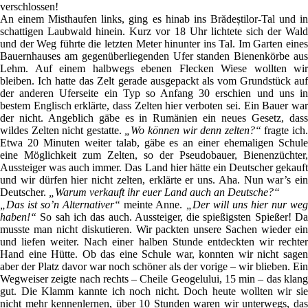
verschlossen!
An einem Misthaufen links, ging es hinab ins Brădeștilor-Tal und in
schattigen Laubwald hinein. Kurz vor 18 Uhr lichtete sich der Wald
und der Weg führte die letzten Meter hinunter ins Tal. Im Garten eines
Bauernhauses am gegenüberliegenden Ufer standen Bienenkörbe aus
Lehm. Auf einem halbwegs ebenen Flecken Wiese wollten wir
bleiben. Ich hatte das Zelt gerade ausgepackt als vom Grundstück auf
der anderen Uferseite ein Typ so Anfang 30 erschien und uns in
bestem Englisch erklärte, dass Zelten hier verboten sei. Ein Bauer war
der nicht. Angeblich gäbe es in Rumänien ein neues Gesetz, dass
wildes Zelten nicht gestatte.
„Wo können wir denn zelten?“
fragte ich
Etwa 20 Minuten weiter talab, gäbe es an einer ehemaligen Schule
eine Möglichkeit zum Zelten, so der Pseudobauer, Bienenzüchter,
Aussteiger was auch immer. Das Land hier hätte ein Deutscher gekauft
und wir dürfen hier nicht zelten, erklärte er uns. Aha. Nun war’s ein
Deutscher.
„Warum verkauft ihr euer Land auch an Deutsche?“
„Das ist so’n Alternativer“
meinte Anne.
„Der will uns hier nur we
haben!“
So sah ich das auch. Aussteiger, die spießigsten Spießer! Da
musste man nicht diskutieren. Wir packten unsere Sachen wieder ein
und liefen weiter. Nach einer halben Stunde entdeckten wir rechter
Hand eine Hütte. Ob das eine Schule war, konnten wir nicht sagen
aber der Platz davor war noch schöner als der vorige – wir blieben. Ein
Wegweiser zeigte nach rechts – Cheile Geogelului, 15 min – das klang
gut. Die Klamm kannte ich noch nicht. Doch heute wollten wir sie
nicht mehr kennenlernen, über 10 Stunden waren wir unterwegs, das