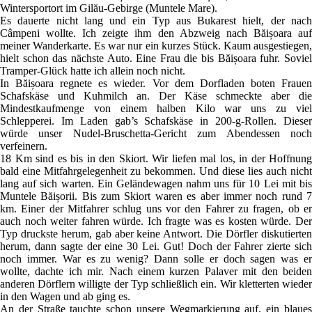
Wintersportort im Gilău-Gebirge (Muntele Mare).
Es dauerte nicht lang und ein Typ aus Bukarest hielt, der nach
Câmpeni wollte. Ich zeigte ihm den Abzweig nach Băișoara auf
meiner Wanderkarte. Es war nur ein kurzes Stück. Kaum ausgestiegen,
hielt schon das nächste Auto. Eine Frau die bis Băișoara fuhr. Soviel
Tramper-Glück hatte ich allein noch nicht.
In Băișoara regnete es wieder. Vor dem Dorfladen boten Frauen
Schafskäse und Kuhmilch an. Der Käse schmeckte aber die
Mindestkaufmenge von einem halben Kilo war uns zu viel
Schlepperei. Im Laden gab’s Schafskäse in 200-g-Rollen. Dieser
würde unser Nudel-Bruschetta-Gericht zum Abendessen noch
verfeinern.
18 Km sind es bis in den Skiort. Wir liefen mal los, in der Hoffnung
bald eine Mitfahrgelegenheit zu bekommen. Und diese lies auch nicht
lang auf sich warten. Ein Geländewagen nahm uns für 10 Lei mit bis
Muntele Băișorii. Bis zum Skiort waren es aber immer noch rund 7
km. Einer der Mitfahrer schlug uns vor den Fahrer zu fragen, ob er
auch noch weiter fahren würde. Ich fragte was es kosten würde. Der
Typ druckste herum, gab aber keine Antwort. Die Dörfler diskutierten
herum, dann sagte der eine 30 Lei. Gut! Doch der Fahrer zierte sich
noch immer. War es zu wenig? Dann solle er doch sagen was er
wollte, dachte ich mir. Nach einem kurzen Palaver mit den beiden
anderen Dörflern willigte der Typ schließlich ein. Wir kletterten wieder
in den Wagen und ab ging es.
An der Straße tauchte schon unsere Wegmarkierung auf, ein blaues