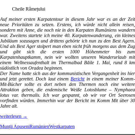
Cheile Râmețului
Auf meiner ersten Karpatentour in diesem Jahr war es an der Zeit
neue Prioritäten zu setzen. Erstens, ich würde nicht allein reisen,
sondern mit Anne, die noch nie in den Karpaten Rumäniens wandern
war. Zweitens startete ich meine 40. Karpatenwanderung, ein kleines
Jubiläum sozusagen und drittens gehörte ich nun zu den Best Agern.
Und als Best Ager stolpert man eben nicht früh morgens aus dem Zug
und gibt sich die ersten 1000 Höhenmeter bis zum
Karpatenhauptkamm, nein wir wollten unseren Wanderurlaub mit
einem Wellnessaufenthalt im Thermalbad Băile 1. Mai, rund 8 km
südöstlich von Oradea beginnen.
Der Name hatte sich aus der kommunistischen Vergangenheit ins hier
und jetzt gerettet. Doch laut einem
Bericht
in einem meiner Komm
Mit-Bücher sollte es dort neben den Thermen noch eine weitere
Attraktion geben, die endemische Weiße Lotosblume – Nymphaea
lotus var. thermalis. Ich war gespannt, ob wir vor Ort Seerosen
vorfinden würden. Immerhin war der Bericht im Komm Mit über 30
Jahre alt.
Von
weiterlesen
→
Schlucht
Munții Apuseni
Rumänien
Westkarpaten
zu
Schlucht