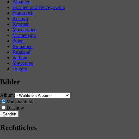
Albanien
durch
Bosnien und Herzegowina
Neues entdecken durch Langsamkeit
die
Frankreich
Westkarpaten
Kosovo
(Karpatentour
Mai
Kroatien
2016
–
Mazedonien
Rumänien)
Montenegro
Polen
Rumänien
Russland
Serbien
Slowenien
Ungarn
Bilder
Album:
Vorschaubilder
Diashow
Rechtliches