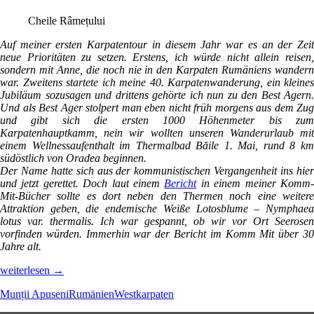
Cheile Râmețului
Auf meiner ersten Karpatentour in diesem Jahr war es an der Zeit
neue Prioritäten zu setzen. Erstens, ich würde nicht allein reisen,
sondern mit Anne, die noch nie in den Karpaten Rumäniens wandern
war. Zweitens startete ich meine 40. Karpatenwanderung, ein kleines
Jubiläum sozusagen und drittens gehörte ich nun zu den Best Agern.
Und als Best Ager stolpert man eben nicht früh morgens aus dem Zug
und gibt sich die ersten 1000 Höhenmeter bis zum
Karpatenhauptkamm, nein wir wollten unseren Wanderurlaub mit
einem Wellnessaufenthalt im Thermalbad Băile 1. Mai, rund 8 km
südöstlich von Oradea beginnen.
Der Name hatte sich aus der kommunistischen Vergangenheit ins hier
und jetzt gerettet. Doch laut einem
Bericht
in einem meiner Komm
Mit-Bücher sollte es dort neben den Thermen noch eine weitere
Attraktion geben, die endemische Weiße Lotosblume – Nymphaea
lotus var. thermalis. Ich war gespannt, ob wir vor Ort Seerosen
vorfinden würden. Immerhin war der Bericht im Komm Mit über 30
Jahre alt.
Von
weiterlesen
→
Schlucht
Munții Apuseni
Rumänien
Westkarpaten
zu
Schlucht