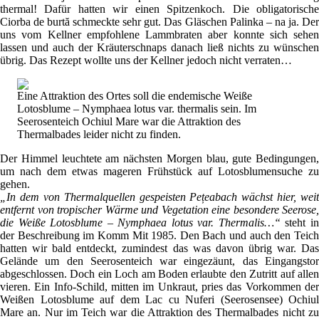
thermal! Dafür hatten wir einen Spitzenkoch. Die obligatorische
Ciorba de burtă schmeckte sehr gut. Das Gläschen Palinka – na ja. Der
uns vom Kellner empfohlene Lammbraten aber konnte sich sehen
lassen und auch der Kräuterschnaps danach ließ nichts zu wünschen
übrig. Das Rezept wollte uns der Kellner jedoch nicht verraten…
Eine Attraktion des Ortes soll die endemische Weiße
Lotosblume – Nymphaea lotus var. thermalis sein. Im
Seerosenteich Ochiul Mare war die Attraktion des
Thermalbades leider nicht zu finden.
Der Himmel leuchtete am nächsten Morgen blau, gute Bedingungen,
um nach dem etwas mageren Frühstück auf Lotosblumensuche zu
gehen.
„In dem von Thermalquellen gespeisten Pețeabach wächst hier, weit
entfernt von tropischer Wärme und Vegetation eine besondere Seerose,
die Weiße Lotosblume – Nymphaea lotus var. Thermalis…“
steht i
der Beschreibung im Komm Mit 1985. Den Bach und auch den Teich
hatten wir bald entdeckt, zumindest das was davon übrig war. Das
Gelände um den Seerosenteich war eingezäunt, das Eingangstor
abgeschlossen. Doch ein Loch am Boden erlaubte den Zutritt auf allen
vieren. Ein Info-Schild, mitten im Unkraut, pries das Vorkommen der
Weißen Lotosblume auf dem Lac cu Nuferi (Seerosensee) Ochiul
Mare an. Nur im Teich war die Attraktion des Thermalbades nicht zu