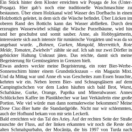
Ein Stück hinter dem Kloster erreichten wir Poșaga de Jos (Unter-
Poșaga). Hier gab’s noch eine traditionelle Waschmaschine zu
bestaunen. Über einen Holzkanal wird Wasser des Dorfbachs in einen
Holzbottich geleitet, in dem sich die Wäsche befindet. Über Lücken im
oberen Rand des Bottichs kann das Wasser abfließen. Durch den
erzeugten Wasserwirbel schlägt die Wäsche Purzelbäume, wird hin
und her geschubst und somit sauber. Anne, als Hobbygärtnerin,
interessierte sich auch intensiv für rumänische Vorgärten und was da so
angebaut wurde.
„Bohnen, Gurken, Mangold, Meerrettich, Rot
Melde, Tomaten, Zwiebeln“
zählte sie auf. Ich sah nur zwei Dörfler i
gebückter Haltung Unkraut jäten. Das reichte, damit sich meine
Begeisterung für Gemüsegärten in Grenzen hielt.
Etwas anderes weckte meine Begeisterung, ein roter Bier-Werbe-
Sonnenschirm hinter einem Grundstückszaun – ein Magazin Mixt.
Und da Mittag war und Anne eh was Gescheites zum Essen brauchte,
kehrten wir ein. Neben leeren Bier- und Schnapsgläsern auf dem
Campingtischchen vor dem Laden häuften sich bald Brot, Wurst,
Schafskäse, Gurke, Orange, Paprika und Mineralwasser. Annes
Schlückchen Kaffee im Plastikbecher war laut Verkäuferin eine große
Portion. Wie viel würde man dann normalerweise bekommen? Meine
Dose Ciuc-Bier hatte die Standardgröße. Nicht nur wir schlemmten,
auch der Hofhund bekam von mir sein Leckerli.
Bald erreichten wir das Tal des Arieș. Auf der rechten Seite der Straße
rauschte der Fluss, auf der linken erkannten wir noch die Reste der
alten Schmalspurbahn, der Mocănița, die bis 1997 von Turda nach