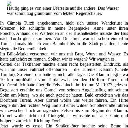
Häufig ging es von einer Uferseite auf die andere. Das Wasser
war schmutzig graubraun vom letzten Regenschauer.
In Câmpia Turzii angekommen, hielt sich unsere Wanderlust in
Grenzen. Ich schlüpfte in meine Regenjacke, Anne unter ihren
Poncho. Anhand der Wartenden an der Bushaltestelle musste der Bus
nach Turda gleich kommen. Vor 16 Jahren war ich schon einmal in
Turda, damals bin ich vom Bahnhof bis in die Stadt gelaufen, heute
siegte die Bequemlichkeit.
Im Billa-Markt versorgten wir uns mit Brot, Wurst und Wasser. Es
hatte aufgehört zu regnen. Sollten wir es wagen? Wir wagten es.
Cornel der Taxifahrer machte einen recht begeisterten Eindruck, als
wir ihm unser Fahrziel offenbarten – die Turenier Klamm (Cheile
Turului). So eine Tour hatte er nicht alle Tage. Die Klamm liegt etwa
10 km nordöstlich von Turda zwischen den Dörfern Tureni und
Copăceni. Ich hatte über die Felsschlucht im Komm Mit 1977 gelesen.
Begeistert erzählte uns Cornel von seinem Angelausflug mit seinem
Sohn am Mureș, wo sie auch gezeltet hatten. Bald erreichten wir das
Dörfchen Tureni. Aber Cornel wollte uns weiter fahren. Ein Hirte
zeigte ihm den rechten Weg und auf einer wilden Schotterstraße fuhren
wir zwischen hoch aufragenden Felsen bis zum Beginn der Klamm.
Cornel wollte nicht mal Trinkgeld, er wünschte uns alles Gute und
holperte zurück in Richtung Dorf.
Jetzt wurde es ernst. Ein Straßenköter brachte seine Beute in