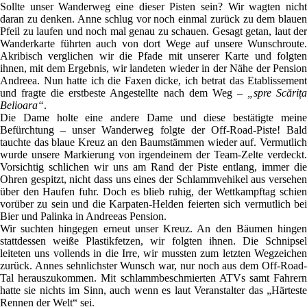
Sollte unser Wanderweg eine dieser Pisten sein? Wir wagten nicht
daran zu denken. Anne schlug vor noch einmal zurück zu dem blauen
Pfeil zu laufen und noch mal genau zu schauen. Gesagt getan, laut der
Wanderkarte führten auch von dort Wege auf unsere Wunschroute.
Akribisch verglichen wir die Pfade mit unserer Karte und folgten
ihnen, mit dem Ergebnis, wir landeten wieder in der Nähe der Pension
Andreea. Nun hatte ich die Faxen dicke, ich betrat das Etablissement
und fragte die erstbeste Angestellte nach dem Weg –
„spre Scăriț
Belioara“
.
Die Dame holte eine andere Dame und diese bestätigte meine
Befürchtung – unser Wanderweg folgte der Off-Road-Piste! Bald
tauchte das blaue Kreuz an den Baumstämmen wieder auf. Vermutlich
wurde unsere Markierung von irgendeinem der Team-Zelte verdeckt.
Vorsichtig schlichen wir uns am Rand der Piste entlang, immer die
Ohren gespitzt, nicht dass uns eines der Schlammvehikel aus versehen
über den Haufen fuhr. Doch es blieb ruhig, der Wettkampftag schien
vorüber zu sein und die Karpaten-Helden feierten sich vermutlich bei
Bier und Palinka in Andreeas Pension.
Wir suchten hingegen erneut unser Kreuz. An den Bäumen hingen
stattdessen weiße Plastikfetzen, wir folgten ihnen. Die Schnipsel
leiteten uns vollends in die Irre, wir mussten zum letzten Wegzeichen
zurück. Annes sehnlichster Wunsch war, nur noch aus dem Off-Road-
Tal herauszukommen. Mit schlammbeschmierten ATVs samt Fahrern
hatte sie nichts im Sinn, auch wenn es laut Veranstalter das „Härteste
Rennen der Welt“ sei.