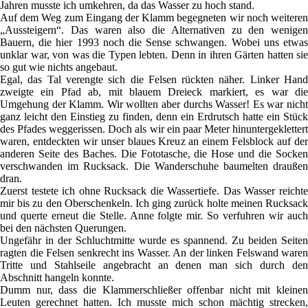
Jahren musste ich umkehren, da das Wasser zu hoch stand.
Auf dem Weg zum Eingang der Klamm begegneten wir noch weiteren
„Aussteigern“. Das waren also die Alternativen zu den wenigen
Bauern, die hier 1993 noch die Sense schwangen. Wobei uns etwas
unklar war, von was die Typen lebten. Denn in ihren Gärten hatten sie
so gut wie nichts angebaut.
Egal, das Tal verengte sich die Felsen rückten näher. Linker Hand
zweigte ein Pfad ab, mit blauem Dreieck markiert, es war die
Umgehung der Klamm. Wir wollten aber durchs Wasser! Es war nicht
ganz leicht den Einstieg zu finden, denn ein Erdrutsch hatte ein Stück
des Pfades weggerissen. Doch als wir ein paar Meter hinuntergeklettert
waren, entdeckten wir unser blaues Kreuz an einem Felsblock auf der
anderen Seite des Baches. Die Fototasche, die Hose und die Socken
verschwanden im Rucksack. Die Wanderschuhe baumelten draußen
dran.
Zuerst testete ich ohne Rucksack die Wassertiefe. Das Wasser reichte
mir bis zu den Oberschenkeln. Ich ging zurück holte meinen Rucksack
und querte erneut die Stelle. Anne folgte mir. So verfuhren wir auch
bei den nächsten Querungen.
Ungefähr in der Schluchtmitte wurde es spannend. Zu beiden Seiten
ragten die Felsen senkrecht ins Wasser. An der linken Felswand waren
Tritte und Stahlseile angebracht an denen man sich durch den
Abschnitt hangeln konnte.
Dumm nur, dass die Klammerschließer offenbar nicht mit kleinen
Leuten gerechnet hatten. Ich musste mich schon mächtig strecken,