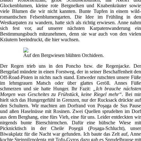
Glockenblumen, kleine rote Bergnelken und Knabenkräuter sowie
viele Blumen die wir nicht kannten. Bunte Tupfen in einem wild-
romantischen Felsenblumengarten. Die Idee im Frühling in den
Westkarpaten zu wandern, hatte sich als richtig erwiesen. Anne nahm
sich fest vor, auf unserer nächsten Karpatenwanderung ein
Bestimmungsbuch mitzunehmen, denn sie war auch von den vielen
Kräutern beeindruckt, die hier wuchsen.
Auf den Bergwiesen blühten Orchideen.
Der Regen trieb uns in den Poncho bzw. die Regenjacke. Der
Bergpfad mündete in einen Forstweg, der in seiner Beschaffenheit den
Off-Road-Pisten in nichts nach stand. Entweder rutschten unsere Füße
im lehmgrauen Matsch oder über glattes Geröll. Annes Füße
schmerzen und sie hatte Hunger. Ihr Fazit:
„Ich brauche nächste
Morgen was Gescheites zu Frühstück, keine Riegel mehr“
. Bei mi
hielt sich das Hungergefühl in Grenzen, nur der Rucksack drückte auf
den Schultern. Wir machten am Dorfrand von Poșaga de Sus Pause
und aßen Haselnüsse mit Rosinen. Zwei Quellen sprudelten im Dorf
aus dem Berghang, eine fürs Vieh, eine für uns. Leider entdeckten wir
nirgends bunte Bierschirmchen. Dafür eine hübsche Wiese mit
Picknicktisch in der Cheile Poșegii (Poșaga-Schlucht), unser
Biwakplatz für die Nacht war gefunden. Ich baute das Zelt auf, Anne
kochte Steinpilzpolenta mit Tofu-Gyros dazu gab es Sprudelbrause mit