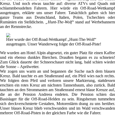
Kreuz. Und noch etwas tauchte auf: diverse ATVs und Quads mit
schlammbesudelten Fahrern. Hier würde ein Off-Road-Wettkampf
ausgetragen, erklärte uns unser Fahrer. Tatsächlich gaben sich hier
ganze Teams aus Deutschland, Italien, Polen, Tschechien oder
Rumänien ein Stelldichein.
„Hunt-The-Wolf“
stand auf Werbebannern
an der Rennstrecke.
Hier wurde der Off-Road-Wettkampf „Hunt-The-Wolf“
ausgetragen. Unser Wanderweg folgte der Off-Road-Piste!
Wir wurden am Hotel Alpin abgesetzt, ein guter Platz für einen Kaffee
und ein ebenso dunkles Bierchen. Draußen begann es zu schneien!
Zum Glück dauerte der Schneeschauer nicht lang, bald schien wieder
die Sonne – Aprilwetter.
Wir zogen uns warm an und begannen die Suche nach dem blauen
Kreuz. Bald tauchte es am Straßenrand auf, ein Pfeil wies nach rechts.
Wir folgten dem Pfeil und verloren unsere Markierung, stattdessen
erschien ein rotes Kreuz am nächsten Tannenbaum, also zurück. Bald
tauchten an den Strommasten am Straßenrand erneut blaue Kreuze auf,
die an der Pension Andreea endeten. Die Pension schien das
Basislager für die Off-Road-Helden zu sein. Ringsherum tummelten
sich dreckverschmierte Gestalten, Motorenlärm drang zu uns herüber.
Unser blaues Kreuz blieb verschwunden und im Wald verschwanden
mehrere Off-Road-Pisten in der gleichen Farbe wie die Fahrer.