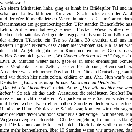
verschlossen!
An einem Misthaufen links, ging es hinab ins Brădeștilor-Tal und in
schattigen Laubwald hinein. Kurz vor 18 Uhr lichtete sich der Wald
und der Weg führte die letzten Meter hinunter ins Tal. Im Garten eines
Bauernhauses am gegenüberliegenden Ufer standen Bienenkörbe aus
Lehm. Auf einem halbwegs ebenen Flecken Wiese wollten wir
bleiben. Ich hatte das Zelt gerade ausgepackt als vom Grundstück auf
der anderen Uferseite ein Typ so Anfang 30 erschien und uns in
bestem Englisch erklärte, dass Zelten hier verboten sei. Ein Bauer war
der nicht. Angeblich gäbe es in Rumänien ein neues Gesetz, dass
wildes Zelten nicht gestatte.
„Wo können wir denn zelten?“
fragte ich
Etwa 20 Minuten weiter talab, gäbe es an einer ehemaligen Schule
eine Möglichkeit zum Zelten, so der Pseudobauer, Bienenzüchter,
Aussteiger was auch immer. Das Land hier hätte ein Deutscher gekauft
und wir dürfen hier nicht zelten, erklärte er uns. Aha. Nun war’s ein
Deutscher.
„Warum verkauft ihr euer Land auch an Deutsche?“
„Das ist so’n Alternativer“
meinte Anne.
„Der will uns hier nur we
haben!“
So sah ich das auch. Aussteiger, die spießigsten Spießer! Da
musste man nicht diskutieren. Wir packten unsere Sachen wieder ein
und liefen weiter. Nach einer halben Stunde entdeckten wir rechter
Hand eine Hütte. Ob das eine Schule war, konnten wir nicht sagen
aber der Platz davor war noch schöner als der vorige – wir blieben. Ein
Wegweiser zeigte nach rechts – Cheile Geogelului, 15 min – das klang
gut. Die Klamm kannte ich noch nicht. Doch heute wollten wir sie
nicht mehr kennenlernen, über 10 Stunden waren wir unterwegs, das