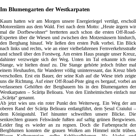
Im Blumengarten der Westkarpaten
Kaum hatten wir am Morgen unsere Energieriegel vertilgt, erscholl
Motorenlärm aus dem Wald. Frei nach dem Motto: „Heute ärgern wir
mal die Dorfbewohner“ bretterten auch schon die ersten Off-Road-
Experten über die Wiesen und zwischen den Motzenäusern hindurch,
den Berghang hinauf. Wir ließen den ersten Pulk vorbei. Ein Blick
nach links und rechts, wie an einer vielbefahrenen Fernverkehrsstraße
und schnell über den Forstweg. Am ersten Haus prangte unser Kreuz,
dahinter verzweigte sich der Weg. Unten im Tal erkannte ich eine
Stange, wir hielten drauf zu. Die Stange gehörte jedoch früher mal
einem Heuhaufen, für Wanderer völlig uninteressant, das Kreuz blieb
verschollen. Erst ein Bauer, der seine Kuh auf die Wiese trieb zeigte
uns die Richtung. Auf einer Off-Road-Piste ging es bergauf, vorbei an
verlassenen Gehöften der Bergbauern bis in den Blumengarten der
Westkarpaten – Scărița Belioara. Von den Einheimischen einfach nur
„Scărița“ genannt.
Ab jetzt wies uns ein roter Punkt den Weiterweg. Ein Weg der am
oberen Rand der Scărița Belioara entlangführt, dem Șesul Craiului –
dem Königsstuhl. Tief hinunter schweiften unsere Blicke. Die
senkrechten grauen Felswände fußten auf saftig grünen Bergwiesen.
Leider fing es wieder an zu regnen. Doch die Farbenpracht der
Bergblumen konnten die grauen Wolken am Himmel nicht trüben.
Blauer Kolbenenzian, gelbe Schlüsselblumen, lila Akelei und