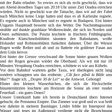
mit der Bahn erlaubte. So erwies es sich als recht geschickt, dass wir
am Abend desselben Tages um 20:18 Uhr unser Ziel Oradea erreichen
würden. Nicht so geschickt war die Tatsache, dass wir auf der Fahrt
nach München keine Liege hatten und dass es ab Karlsruhe regnete.
Es regnete auch in München und es regnete in Budapest. Erst hinter
Ungarns Hauptstadt besserte sich das Wetter. Die Nachmittagssonne
strahlte auf dunkle graublaue Wolkenwände, die sich im Norden und
Osten auftürmten. Die Puszta leuchtete in frischem Frühlingsgrün.
Knallrote Klatschmohnblüten säumten den Bahndamm, weiße
Holunder und Robinienblüten funkelten dahinter. Über die Wiesen
flogen weiße Reiher und ab und zu flatterte ein goldener Fasan aus
dem Grün hervor.
Erst hinter der Grenze verschwand die Sonne hinter grauen Wolken
und der Regen gewann wieder die Oberhand. Als wir mit nur 10
Minuten Verspätung Oradea erreichten, schüttete es wie aus Kübeln.
Vor dem Bahnhof warteten gelbe Taxis, wir überlegten nicht lang
sondern schnappten uns das erstbeste.
„Cât face până la Băile unu
Mai?“
fragte ich.
„Despre 30 de Lei“
so die Antwort. Gebongt!
Hinter den kleinen Wasserbächen, die sich die Heckscheibe
hinunterstürzten leuchtete am Horizont die Sonne als roter runder
Feuerball – ein gutes Omen?
Unsere Unterkunft hatte ich bereits in Deutschland übers Internet
gebucht, die Pensiunea Empire. Das Zimmer war groß und es war heiß
wie daheim in meinem Basislager. Leider fehlte im Innenpool das
Wasser und jenes im Außenpool verdiente nicht die Bezeichnung