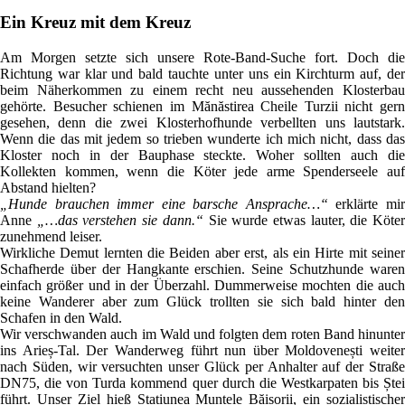
Ein Kreuz mit dem Kreuz
Am Morgen setzte sich unsere Rote-Band-Suche fort. Doch die
Richtung war klar und bald tauchte unter uns ein Kirchturm auf, der
beim Näherkommen zu einem recht neu aussehenden Klosterbau
gehörte. Besucher schienen im Mănăstirea Cheile Turzii nicht gern
gesehen, denn die zwei Klosterhofhunde verbellten uns lautstark.
Wenn die das mit jedem so trieben wunderte ich mich nicht, dass das
Kloster noch in der Bauphase steckte. Woher sollten auch die
Kollekten kommen, wenn die Köter jede arme Spenderseele auf
Abstand hielten?
„Hunde brauchen immer eine barsche Ansprache…“
erklärte mi
Anne
„…das verstehen sie dann.“
Sie wurde etwas lauter, die Köte
zunehmend leiser.
Wirkliche Demut lernten die Beiden aber erst, als ein Hirte mit seiner
Schafherde über der Hangkante erschien. Seine Schutzhunde waren
einfach größer und in der Überzahl. Dummerweise mochten die auch
keine Wanderer aber zum Glück trollten sie sich bald hinter den
Schafen in den Wald.
Wir verschwanden auch im Wald und folgten dem roten Band hinunter
ins Arieș-Tal. Der Wanderweg führt nun über Moldovenești weiter
nach Süden, wir versuchten unser Glück per Anhalter auf der Straße
DN75, die von Turda kommend quer durch die Westkarpaten bis Ștei
führt. Unser Ziel hieß Stațiunea Muntele Băișorii, ein sozialistischer