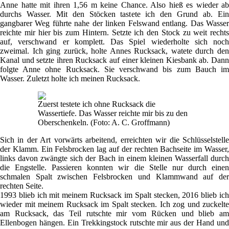
Anne hatte mit ihren 1,56 m keine Chance. Also hieß es wieder ab
durchs Wasser. Mit den Stöcken tastete ich den Grund ab. Ein
gangbarer Weg führte nahe der linken Felswand entlang. Das Wasser
reichte mir hier bis zum Hintern. Setzte ich den Stock zu weit rechts
auf, verschwand er komplett. Das Spiel wiederholte sich noch
zweimal. Ich ging zurück, holte Annes Rucksack, watete durch den
Kanal und setzte ihren Rucksack auf einer kleinen Kiesbank ab. Dann
folgte Anne ohne Rucksack. Sie verschwand bis zum Bauch im
Wasser. Zuletzt holte ich meinen Rucksack.
Zuerst testete ich ohne Rucksack die
Wassertiefe. Das Wasser reichte mir bis zu den
Oberschenkeln. (Foto: A. C. Groffmann)
Sich in der Art vorwärts arbeitend, erreichten wir die Schlüsselstelle
der Klamm. Ein Felsbrocken lag auf der rechten Bachseite im Wasser,
links davon zwängte sich der Bach in einem kleinen Wasserfall durch
die Engstelle. Passieren konnten wir die Stelle nur durch einen
schmalen Spalt zwischen Felsbrocken und Klammwand auf der
rechten Seite.
1993 blieb ich mit meinem Rucksack im Spalt stecken, 2016 blieb ich
wieder mit meinem Rucksack im Spalt stecken. Ich zog und zuckelte
am Rucksack, das Teil rutschte mir vom Rücken und blieb am
Ellenbogen hängen. Ein Trekkingstock rutschte mir aus der Hand und