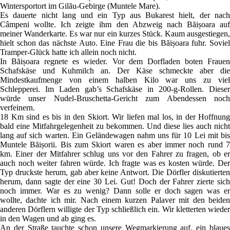
Wintersportort im Gilău-Gebirge (Muntele Mare).
Es dauerte nicht lang und ein Typ aus Bukarest hielt, der nach
Câmpeni wollte. Ich zeigte ihm den Abzweig nach Băișoara auf
meiner Wanderkarte. Es war nur ein kurzes Stück. Kaum ausgestiegen,
hielt schon das nächste Auto. Eine Frau die bis Băișoara fuhr. Soviel
Tramper-Glück hatte ich allein noch nicht.
In Băișoara regnete es wieder. Vor dem Dorfladen boten Frauen
Schafskäse und Kuhmilch an. Der Käse schmeckte aber die
Mindestkaufmenge von einem halben Kilo war uns zu viel
Schlepperei. Im Laden gab’s Schafskäse in 200-g-Rollen. Dieser
würde unser Nudel-Bruschetta-Gericht zum Abendessen noch
verfeinern.
18 Km sind es bis in den Skiort. Wir liefen mal los, in der Hoffnung
bald eine Mitfahrgelegenheit zu bekommen. Und diese lies auch nicht
lang auf sich warten. Ein Geländewagen nahm uns für 10 Lei mit bis
Muntele Băișorii. Bis zum Skiort waren es aber immer noch rund 7
km. Einer der Mitfahrer schlug uns vor den Fahrer zu fragen, ob er
auch noch weiter fahren würde. Ich fragte was es kosten würde. Der
Typ druckste herum, gab aber keine Antwort. Die Dörfler diskutierten
herum, dann sagte der eine 30 Lei. Gut! Doch der Fahrer zierte sich
noch immer. War es zu wenig? Dann solle er doch sagen was er
wollte, dachte ich mir. Nach einem kurzen Palaver mit den beiden
anderen Dörflern willigte der Typ schließlich ein. Wir kletterten wieder
in den Wagen und ab ging es.
An der Straße tauchte schon unsere Wegmarkierung auf, ein blaues