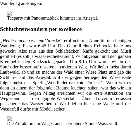
Wandertag ausklingen.
Teeparty mit Panoramablick hinunter ins Arieștal.
Schluchtenwandern per excellence
„Heute machen wir mal Strecke“
eröffnete mir Anne für den heutige
Wandertag. Es war 6:45 Uhr. Das Gebrüll eines Rehbocks hatte uns
geweckt. Also raus aus den Schlafsäcken, Kaffe gekocht und Müsli
gefuttert (es soll ja was Gescheites sein), Zelt abgebaut und den ganzen
Krempel in den Rucksack gepackt. Um 8:15 Uhr waren wir in der
Spur oder besser auf unserem markierten Weg. Wir liefen meist durch
Laubwald, ab und zu machte der Wald einer Wiese Platz und gab die
Sicht frei auf das Arieștal. Auf der gegenüberliegenden Wiesenseite
folgte meist das Spiel: „Wer findet das rote Dreieck“. Wenn wir es
dann an einem der folgenden Bäume leuchten sahen, war das wie ein
Hauptgewinn. Gegen Mittag erreichten wir die erste Attraktion am
Wegesrand – den Șipote-Wasserfall. Über Travertin-Terrassen
plätscherte das Wasser herab. Wir blieben hier eine Weile und der
Wasserfall durfte mir Modell stehen.
Die Attraktion am Wegesrand – der obere Șipote-Wasserfall.