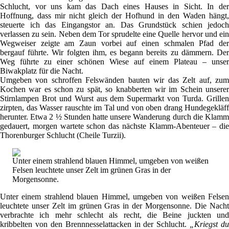
Schlucht, vor uns kam das Dach eines Hauses in Sicht. In der
Hoffnung, dass mir nicht gleich der Hofhund in den Waden hängt,
steuerte ich das Eingangstor an. Das Grundstück schien jedoch
verlassen zu sein. Neben dem Tor sprudelte eine Quelle hervor und ein
Wegweiser zeigte am Zaun vorbei auf einen schmalen Pfad der
bergauf führte. Wir folgten ihm, es begann bereits zu dämmern. Der
Weg führte zu einer schönen Wiese auf einem Plateau – unser
Biwakplatz für die Nacht.
Umgeben von schroffen Felswänden bauten wir das Zelt auf, zum
Kochen war es schon zu spät, so knabberten wir im Schein unserer
Stirnlampen Brot und Wurst aus dem Supermarkt von Turda. Grillen
zirpten, das Wasser rauschte im Tal und von oben drang Hundegekläff
herunter. Etwa 2 ½ Stunden hatte unsere Wanderung durch die Klamm
gedauert, morgen wartete schon das nächste Klamm-Abenteuer – die
Thorenburger Schlucht (Cheile Turzii).
Unter einem strahlend blauen Himmel, umgeben von weißen
Felsen leuchtete unser Zelt im grünen Gras in der
Morgensonne.
Unter einem strahlend blauen Himmel, umgeben von weißen Felsen
leuchtete unser Zelt im grünen Gras in der Morgensonne. Die Nacht
verbrachte ich mehr schlecht als recht, die Beine juckten und
kribbelten von den Brennnesselattacken in der Schlucht.
„Kriegst du