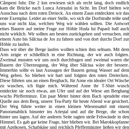
Câmpeni fuhr. Die 2 km erwiesen sich als recht lang, doch endlich
kam die Brücke nach Lunca Arieșului in Sicht. Im Dorf hielten wir
Ausschau nach dem roten Dreieck. An einem Zaun entdeckten wir das
erste Exemplar. Leider an einer Stelle, wo sich die Dorfstraße teilte und
uns war nicht klar, welchen Weg wir wählen sollten. Die Antwort
eines Bauern auf meine Frage zur Höhle Huda lui Papară half auch
nicht wirklich. Wir sollten am besten zurückgehen und versuchen, mit
einem Auto bis Sălciua de Jos zu fahren und von dort durchs Dorf zur
Höhle zu laufen.
Dass wir über die Berge laufen wollten schien ihm seltsam. Mit dem
Arm zeigte er schließlich in eine Richtung, der wir auch folgten.
Zweimal mussten wir uns noch durchfragen und zweimal waren die
Bauern der Überzeugung, der Weg über Sălciua wäre der bessere.
Immerhin sollte es laut Aussagen der Bauern genug Wasser auf dem
Weg geben. So blieben wir hart und folgten den roten Dreiecken.
Diese führten uns an einen Bergbach, für Anne ein idealer Ort Wäsche
zu waschen, ich fügte mich. Während Anne ihr T-Shirt wusch
entdeckte sie noch etwas, am Ufer und auf der Wiese am Berghang
wuchs Pfefferminze. Ein paar Meter hinter dem Bach sprudelte eine
Quelle aus dem Berg, unsere Tea-Party für heute Abend war gesichert.
Der Weg führte weiter in einen kleinen Wiesensattel mit einem
Panoramablick hinunter ins Arieștal und auf die Berge, die schon
hinter uns lagen. Auf der anderen Seite ragten steile Felswände in den
Himmel. Es gab gar keine Frage, hier blieben wir. Bei Marokkopfanne
mit Aprikosen, Schafskäse und reichlich Pfefferminztee ließen wir den