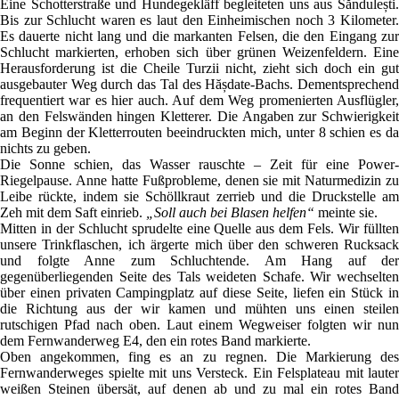
Eine Schotterstraße und Hundegekläff begleiteten uns aus Săndulești.
Bis zur Schlucht waren es laut den Einheimischen noch 3 Kilometer.
Es dauerte nicht lang und die markanten Felsen, die den Eingang zur
Schlucht markierten, erhoben sich über grünen Weizenfeldern. Eine
Herausforderung ist die Cheile Turzii nicht, zieht sich doch ein gut
ausgebauter Weg durch das Tal des Hășdate-Bachs. Dementsprechend
frequentiert war es hier auch. Auf dem Weg promenierten Ausflügler,
an den Felswänden hingen Kletterer. Die Angaben zur Schwierigkeit
am Beginn der Kletterrouten beeindruckten mich, unter 8 schien es da
nichts zu geben.
Die Sonne schien, das Wasser rauschte – Zeit für eine Power-
Riegelpause. Anne hatte Fußprobleme, denen sie mit Naturmedizin zu
Leibe rückte, indem sie Schöllkraut zerrieb und die Druckstelle am
Zeh mit dem Saft einrieb.
„Soll auch bei Blasen helfen“
meinte sie.
Mitten in der Schlucht sprudelte eine Quelle aus dem Fels. Wir füllten
unsere Trinkflaschen, ich ärgerte mich über den schweren Rucksack
und folgte Anne zum Schluchtende. Am Hang auf der
gegenüberliegenden Seite des Tals weideten Schafe. Wir wechselten
über einen privaten Campingplatz auf diese Seite, liefen ein Stück in
die Richtung aus der wir kamen und mühten uns einen steilen
rutschigen Pfad nach oben. Laut einem Wegweiser folgten wir nun
dem Fernwanderweg E4, den ein rotes Band markierte.
Oben angekommen, fing es an zu regnen. Die Markierung des
Fernwanderweges spielte mit uns Versteck. Ein Felsplateau mit lauter
weißen Steinen übersät, auf denen ab und zu mal ein rotes Band