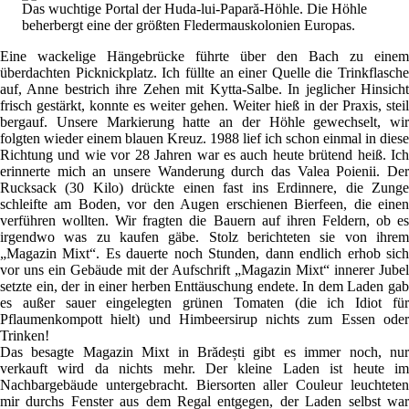
Das wuchtige Portal der Huda-lui-Papară-Höhle. Die Höhle
beherbergt eine der größten Fledermauskolonien Europas.
Eine wackelige Hängebrücke führte über den Bach zu einem
überdachten Picknickplatz. Ich füllte an einer Quelle die Trinkflasche
auf, Anne bestrich ihre Zehen mit Kytta-Salbe. In jeglicher Hinsicht
frisch gestärkt, konnte es weiter gehen. Weiter hieß in der Praxis, steil
bergauf. Unsere Markierung hatte an der Höhle gewechselt, wir
folgten wieder einem blauen Kreuz. 1988 lief ich schon einmal in diese
Richtung und wie vor 28 Jahren war es auch heute brütend heiß. Ich
erinnerte mich an unsere Wanderung durch das Valea Poienii. Der
Rucksack (30 Kilo) drückte einen fast ins Erdinnere, die Zunge
schleifte am Boden, vor den Augen erschienen Bierfeen, die einen
verführen wollten. Wir fragten die Bauern auf ihren Feldern, ob es
irgendwo was zu kaufen gäbe. Stolz berichteten sie von ihrem
„Magazin Mixt“. Es dauerte noch Stunden, dann endlich erhob sich
vor uns ein Gebäude mit der Aufschrift „Magazin Mixt“ innerer Jubel
setzte ein, der in einer herben Enttäuschung endete. In dem Laden gab
es außer sauer eingelegten grünen Tomaten (die ich Idiot für
Pflaumenkompott hielt) und Himbeersirup nichts zum Essen oder
Trinken!
Das besagte Magazin Mixt in Brădești gibt es immer noch, nur
verkauft wird da nichts mehr. Der kleine Laden ist heute im
Nachbargebäude untergebracht. Biersorten aller Couleur leuchteten
mir durchs Fenster aus dem Regal entgegen, der Laden selbst war