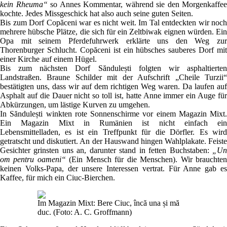
kein Rheuma“
so Annes Kommentar, während sie den Morgenkaffee
kochte. Jedes Missgeschick hat also auch seine guten Seiten.
Bis zum Dorf Copăceni war es nicht weit. Im Tal entdeckten wir noch
mehrere hübsche Plätze, die sich für ein Zeltbiwak eignen würden. Ein
Opa mit seinem Pferdefuhrwerk erklärte uns den Weg zur
Thorenburger Schlucht. Copăceni ist ein hübsches sauberes Dorf mit
einer Kirche auf einem Hügel.
Bis zum nächsten Dorf Săndulești folgten wir asphaltierten
Landstraßen. Braune Schilder mit der Aufschrift „Cheile Turzii“
bestätigten uns, dass wir auf dem richtigen Weg waren. Da laufen auf
Asphalt auf die Dauer nicht so toll ist, hatte Anne immer ein Auge für
Abkürzungen, um lästige Kurven zu umgehen.
In Săndulești winkten rote Sonnenschirme vor einem Magazin Mixt.
Ein Magazin Mixt in Rumänien ist nicht einfach ein
Lebensmittelladen, es ist ein Treffpunkt für die Dörfler. Es wird
getratscht und diskutiert. An der Hauswand hingen Wahlplakate. Feiste
Gesichter grinsten uns an, darunter stand in fetten Buchstaben:
„Un
om pentru oameni“
(Ein Mensch für die Menschen). Wir brauchte
keinen Volks-Papa, der unsere Interessen vertrat. Für Anne gab es
Kaffee, für mich ein Ciuc-Bierchen.
Im Magazin Mixt: Bere Ciuc, încă una și mă
duc. (Foto: A. C. Groffmann)