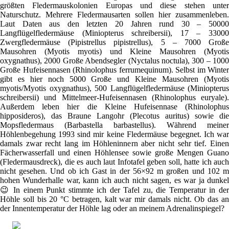
größten Fledermauskolonien Europas und diese stehen unter
Naturschutz. Mehrere Fledermausarten sollen hier zusammenleben.
Laut Daten aus den letzten 20 Jahren rund 30 – 50000
Langflügelfledermäuse (Miniopterus schreibersii), 17 – 33000
Zwergfledermäuse (Pipistrellus pipistrellus), 5 – 7000 Große
Mausohren (Myotis myotis) und Kleine Mausohren (Myotis
oxygnathus), 2000 Große Abendsegler (Nyctalus noctula), 300 – 1000
Große Hufeisennasen (Rhinolophus ferrumequinum). Selbst im Winter
gibt es hier noch 5000 Große und Kleine Mausohren (Myotis
myotis/Myotis oxygnathus), 500 Langflügelfledermäuse (Miniopterus
schreibersii) und Mittelmeer-Hufeisennasen (Rhinolophus euryale).
Außerdem leben hier die Kleine Hufeisennase (Rhinolophus
hipposideros), das Braune Langohr (Plecotus auritus) sowie die
Mopsfledermaus (Barbastella barbastellus). Während meiner
Höhlenbegehung 1993 sind mir keine Fledermäuse begegnet. Ich war
damals zwar recht lang im Höhleninnern aber nicht sehr tief. Einen
Fächerwasserfall und einen Höhlensee sowie große Mengen Guano
(Fledermausdreck), die es auch laut Infotafel geben soll, hatte ich auch
nicht gesehen. Und ob ich Gast in der 56×92 m großen und 102 m
hohen Wunderhalle war, kann ich auch nicht sagen, es war ja dunkel
😉 In einem Punkt stimmte ich der Tafel zu, die Temperatur in der
Höhle soll bis 20 °C betragen, kalt war mir damals nicht. Ob das an
der Innentemperatur der Höhle lag oder an meinem Adrenalinspiegel?