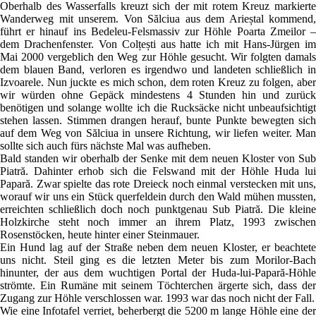
Oberhalb des Wasserfalls kreuzt sich der mit rotem Kreuz markierte
Wanderweg mit unserem. Von Sălciua aus dem Arieștal kommend,
führt er hinauf ins Bedeleu-Felsmassiv zur Höhle Poarta Zmeilor –
dem Drachenfenster. Von Colțești aus hatte ich mit Hans-Jürgen im
Mai 2000 vergeblich den Weg zur Höhle gesucht. Wir folgten damals
dem blauen Band, verloren es irgendwo und landeten schließlich in
Izvoarele. Nun juckte es mich schon, dem roten Kreuz zu folgen, aber
wir würden ohne Gepäck mindestens 4 Stunden hin und zurück
benötigen und solange wollte ich die Rucksäcke nicht unbeaufsichtigt
stehen lassen. Stimmen drangen herauf, bunte Punkte bewegten sich
auf dem Weg von Sălciua in unsere Richtung, wir liefen weiter. Man
sollte sich auch fürs nächste Mal was aufheben.
Bald standen wir oberhalb der Senke mit dem neuen Kloster von Sub
Piatră. Dahinter erhob sich die Felswand mit der Höhle Huda lui
Papară. Zwar spielte das rote Dreieck noch einmal verstecken mit uns,
worauf wir uns ein Stück querfeldein durch den Wald mühen mussten,
erreichten schließlich doch noch punktgenau Sub Piatră. Die kleine
Holzkirche steht noch immer an ihrem Platz, 1993 zwischen
Rosenstöcken, heute hinter einer Steinmauer.
Ein Hund lag auf der Straße neben dem neuen Kloster, er beachtete
uns nicht. Steil ging es die letzten Meter bis zum Morilor-Bach
hinunter, der aus dem wuchtigen Portal der Huda-lui-Papară-Höhle
strömte. Ein Rumäne mit seinem Töchterchen ärgerte sich, dass der
Zugang zur Höhle verschlossen war. 1993 war das noch nicht der Fall.
Wie eine Infotafel verriet, beherbergt die 5200 m lange Höhle eine der