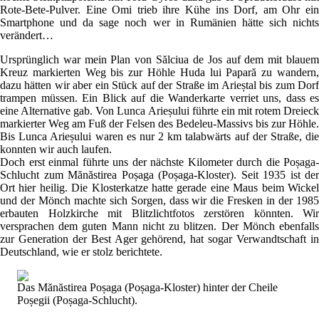
Rote-Bete-Pulver. Eine Omi trieb ihre Kühe ins Dorf, am Ohr ein
Smartphone und da sage noch wer in Rumänien hätte sich nichts
verändert…
Ursprünglich war mein Plan von Sălciua de Jos auf dem mit blauem
Kreuz markierten Weg bis zur Höhle Huda lui Papară zu wandern,
dazu hätten wir aber ein Stück auf der Straße im Arieștal bis zum Dorf
trampen müssen. Ein Blick auf die Wanderkarte verriet uns, dass es
eine Alternative gab. Von Lunca Arieșului führte ein mit rotem Dreieck
markierter Weg am Fuß der Felsen des Bedeleu-Massivs bis zur Höhle.
Bis Lunca Arieșului waren es nur 2 km talabwärts auf der Straße, die
konnten wir auch laufen.
Doch erst einmal führte uns der nächste Kilometer durch die Poșaga-
Schlucht zum Mănăstirea Poșaga (Poșaga-Kloster). Seit 1935 ist der
Ort hier heilig. Die Klosterkatze hatte gerade eine Maus beim Wickel
und der Mönch machte sich Sorgen, dass wir die Fresken in der 1985
erbauten Holzkirche mit Blitzlichtfotos zerstören könnten. Wir
versprachen dem guten Mann nicht zu blitzen. Der Mönch ebenfalls
zur Generation der Best Ager gehörend, hat sogar Verwandtschaft in
Deutschland, wie er stolz berichtete.
Das Mănăstirea Poșaga (Poșaga-Kloster) hinter der Cheile
Poșegii (Poșaga-Schlucht).