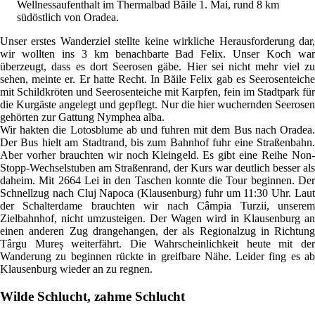
Wellnessaufenthalt im Thermalbad Băile 1. Mai, rund 8 km
südöstlich von Oradea.
Unser erstes Wanderziel stellte keine wirkliche Herausforderung dar,
wir wollten ins 3 km benachbarte Bad Felix. Unser Koch war
überzeugt, dass es dort Seerosen gäbe. Hier sei nicht mehr viel zu
sehen, meinte er. Er hatte Recht. In Băile Felix gab es Seerosenteiche
mit Schildkröten und Seerosenteiche mit Karpfen, fein im Stadtpark für
die Kurgäste angelegt und gepflegt. Nur die hier wuchernden Seerosen
gehörten zur Gattung Nymphea alba.
Wir hakten die Lotosblume ab und fuhren mit dem Bus nach Oradea.
Der Bus hielt am Stadtrand, bis zum Bahnhof fuhr eine Straßenbahn.
Aber vorher brauchten wir noch Kleingeld. Es gibt eine Reihe Non-
Stopp-Wechselstuben am Straßenrand, der Kurs war deutlich besser als
daheim. Mit 2664 Lei in den Taschen konnte die Tour beginnen. Der
Schnellzug nach Cluj Napoca (Klausenburg) fuhr um 11:30 Uhr. Laut
der Schalterdame brauchten wir nach Câmpia Turzii, unserem
Zielbahnhof, nicht umzusteigen. Der Wagen wird in Klausenburg an
einen anderen Zug drangehangen, der als Regionalzug in Richtung
Târgu Mureș weiterfährt. Die Wahrscheinlichkeit heute mit der
Wanderung zu beginnen rückte in greifbare Nähe. Leider fing es ab
Klausenburg wieder an zu regnen.
Wilde Schlucht, zahme Schlucht