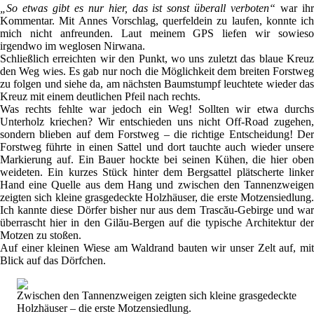
„So etwas gibt es nur hier, das ist sonst überall verboten“
war ih
Kommentar. Mit Annes Vorschlag, querfeldein zu laufen, konnte ich
mich nicht anfreunden. Laut meinem GPS liefen wir sowieso
irgendwo im weglosen Nirwana.
Schließlich erreichten wir den Punkt, wo uns zuletzt das blaue Kreuz
den Weg wies. Es gab nur noch die Möglichkeit dem breiten Forstweg
zu folgen und siehe da, am nächsten Baumstumpf leuchtete wieder das
Kreuz mit einem deutlichen Pfeil nach rechts.
Was rechts fehlte war jedoch ein Weg! Sollten wir etwa durchs
Unterholz kriechen? Wir entschieden uns nicht Off-Road zugehen,
sondern blieben auf dem Forstweg – die richtige Entscheidung! Der
Forstweg führte in einen Sattel und dort tauchte auch wieder unsere
Markierung auf. Ein Bauer hockte bei seinen Kühen, die hier oben
weideten. Ein kurzes Stück hinter dem Bergsattel plätscherte linker
Hand eine Quelle aus dem Hang und zwischen den Tannenzweigen
zeigten sich kleine grasgedeckte Holzhäuser, die erste Motzensiedlung.
Ich kannte diese Dörfer bisher nur aus dem Trascău-Gebirge und war
überrascht hier in den Gilău-Bergen auf die typische Architektur der
Motzen zu stoßen.
Auf einer kleinen Wiese am Waldrand bauten wir unser Zelt auf, mit
Blick auf das Dörfchen.
Zwischen den Tannenzweigen zeigten sich kleine grasgedeckte
Holzhäuser – die erste Motzensiedlung.