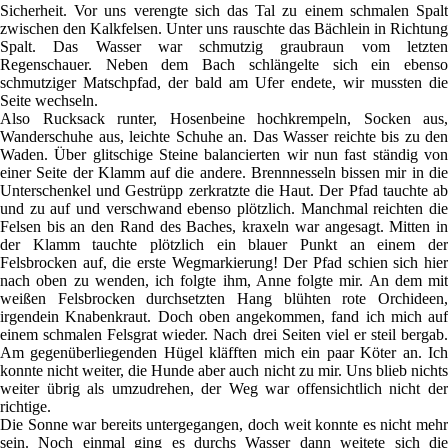
Sicherheit. Vor uns verengte sich das Tal zu einem schmalen Spalt
zwischen den Kalkfelsen. Unter uns rauschte das Bächlein in Richtung
Spalt. Das Wasser war schmutzig graubraun vom letzten
Regenschauer. Neben dem Bach schlängelte sich ein ebenso
schmutziger Matschpfad, der bald am Ufer endete, wir mussten die
Seite wechseln.
Also Rucksack runter, Hosenbeine hochkrempeln, Socken aus,
Wanderschuhe aus, leichte Schuhe an. Das Wasser reichte bis zu den
Waden. Über glitschige Steine balancierten wir nun fast ständig von
einer Seite der Klamm auf die andere. Brennnesseln bissen mir in die
Unterschenkel und Gestrüpp zerkratzte die Haut. Der Pfad tauchte ab
und zu auf und verschwand ebenso plötzlich. Manchmal reichten die
Felsen bis an den Rand des Baches, kraxeln war angesagt. Mitten in
der Klamm tauchte plötzlich ein blauer Punkt an einem der
Felsbrocken auf, die erste Wegmarkierung! Der Pfad schien sich hier
nach oben zu wenden, ich folgte ihm, Anne folgte mir. An dem mit
weißen Felsbrocken durchsetzten Hang blühten rote Orchideen,
irgendein Knabenkraut. Doch oben angekommen, fand ich mich auf
einem schmalen Felsgrat wieder. Nach drei Seiten viel er steil bergab.
Am gegenüberliegenden Hügel kläfften mich ein paar Köter an. Ich
konnte nicht weiter, die Hunde aber auch nicht zu mir. Uns blieb nichts
weiter übrig als umzudrehen, der Weg war offensichtlich nicht der
richtige.
Die Sonne war bereits untergegangen, doch weit konnte es nicht mehr
sein. Noch einmal ging es durchs Wasser dann weitete sich die