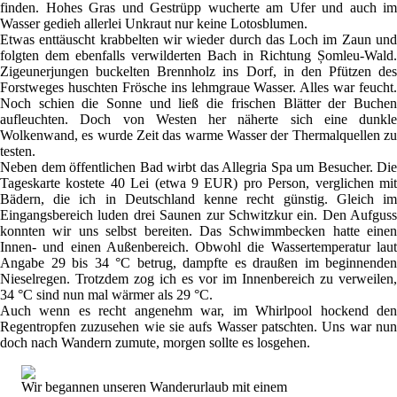
finden. Hohes Gras und Gestrüpp wucherte am Ufer und auch im
Wasser gedieh allerlei Unkraut nur keine Lotosblumen.
Etwas enttäuscht krabbelten wir wieder durch das Loch im Zaun und
folgten dem ebenfalls verwilderten Bach in Richtung Șomleu-Wald.
Zigeunerjungen buckelten Brennholz ins Dorf, in den Pfützen des
Forstweges huschten Frösche ins lehmgraue Wasser. Alles war feucht.
Noch schien die Sonne und ließ die frischen Blätter der Buchen
aufleuchten. Doch von Westen her näherte sich eine dunkle
Wolkenwand, es wurde Zeit das warme Wasser der Thermalquellen zu
testen.
Neben dem öffentlichen Bad wirbt das Allegria Spa um Besucher. Die
Tageskarte kostete 40 Lei (etwa 9 EUR) pro Person, verglichen mit
Bädern, die ich in Deutschland kenne recht günstig. Gleich im
Eingangsbereich luden drei Saunen zur Schwitzkur ein. Den Aufguss
konnten wir uns selbst bereiten. Das Schwimmbecken hatte einen
Innen- und einen Außenbereich. Obwohl die Wassertemperatur laut
Angabe 29 bis 34 °C betrug, dampfte es draußen im beginnenden
Nieselregen. Trotzdem zog ich es vor im Innenbereich zu verweilen,
34 °C sind nun mal wärmer als 29 °C.
Auch wenn es recht angenehm war, im Whirlpool hockend den
Regentropfen zuzusehen wie sie aufs Wasser patschten. Uns war nun
doch nach Wandern zumute, morgen sollte es losgehen.
Wir begannen unseren Wanderurlaub mit einem