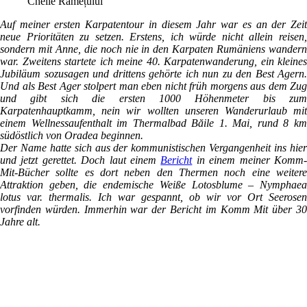
Cheile Râmețului
Auf meiner ersten Karpatentour in diesem Jahr war es an der Zeit
neue Prioritäten zu setzen. Erstens, ich würde nicht allein reisen,
sondern mit Anne, die noch nie in den Karpaten Rumäniens wandern
war. Zweitens startete ich meine 40. Karpatenwanderung, ein kleines
Jubiläum sozusagen und drittens gehörte ich nun zu den Best Agern.
Und als Best Ager stolpert man eben nicht früh morgens aus dem Zug
und gibt sich die ersten 1000 Höhenmeter bis zum
Karpatenhauptkamm, nein wir wollten unseren Wanderurlaub mit
einem Wellnessaufenthalt im Thermalbad Băile 1. Mai, rund 8 km
südöstlich von Oradea beginnen.
Der Name hatte sich aus der kommunistischen Vergangenheit ins hier
und jetzt gerettet. Doch laut einem
Bericht
in einem meiner Komm
Mit-Bücher sollte es dort neben den Thermen noch eine weitere
Attraktion geben, die endemische Weiße Lotosblume – Nymphaea
lotus var. thermalis. Ich war gespannt, ob wir vor Ort Seerosen
vorfinden würden. Immerhin war der Bericht im Komm Mit über 30
Jahre alt.