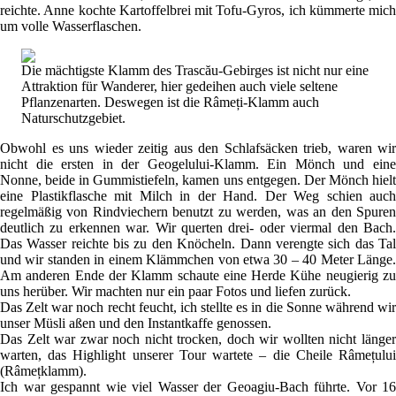
reichte. Anne kochte Kartoffelbrei mit Tofu-Gyros, ich kümmerte mich
um volle Wasserflaschen.
Die mächtigste Klamm des Trascău-Gebirges ist nicht nur eine
Attraktion für Wanderer, hier gedeihen auch viele seltene
Pflanzenarten. Deswegen ist die Râmeți-Klamm auch
Naturschutzgebiet.
Obwohl es uns wieder zeitig aus den Schlafsäcken trieb, waren wir
nicht die ersten in der Geogelului-Klamm. Ein Mönch und eine
Nonne, beide in Gummistiefeln, kamen uns entgegen. Der Mönch hielt
eine Plastikflasche mit Milch in der Hand. Der Weg schien auch
regelmäßig von Rindviechern benutzt zu werden, was an den Spuren
deutlich zu erkennen war. Wir querten drei- oder viermal den Bach.
Das Wasser reichte bis zu den Knöcheln. Dann verengte sich das Tal
und wir standen in einem Klämmchen von etwa 30 – 40 Meter Länge.
Am anderen Ende der Klamm schaute eine Herde Kühe neugierig zu
uns herüber. Wir machten nur ein paar Fotos und liefen zurück.
Das Zelt war noch recht feucht, ich stellte es in die Sonne während wir
unser Müsli aßen und den Instantkaffe genossen.
Das Zelt war zwar noch nicht trocken, doch wir wollten nicht länger
warten, das Highlight unserer Tour wartete – die Cheile Râmețului
(Râmețklamm).
Ich war gespannt wie viel Wasser der Geoagiu-Bach führte. Vor 16