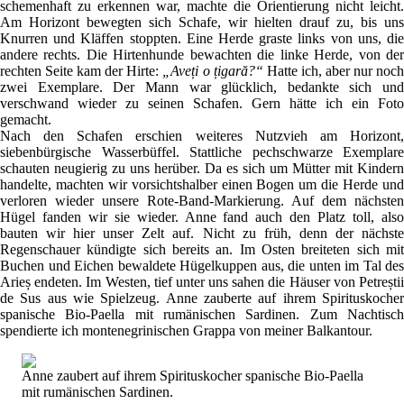
schemenhaft zu erkennen war, machte die Orientierung nicht leicht.
Am Horizont bewegten sich Schafe, wir hielten drauf zu, bis uns
Knurren und Kläffen stoppten. Eine Herde graste links von uns, die
andere rechts. Die Hirtenhunde bewachten die linke Herde, von der
rechten Seite kam der Hirte:
„Aveți o țigară?“
Hatte ich, aber nur noc
zwei Exemplare. Der Mann war glücklich, bedankte sich und
verschwand wieder zu seinen Schafen. Gern hätte ich ein Foto
gemacht.
Nach den Schafen erschien weiteres Nutzvieh am Horizont,
siebenbürgische Wasserbüffel. Stattliche pechschwarze Exemplare
schauten neugierig zu uns herüber. Da es sich um Mütter mit Kindern
handelte, machten wir vorsichtshalber einen Bogen um die Herde und
verloren wieder unsere Rote-Band-Markierung. Auf dem nächsten
Hügel fanden wir sie wieder. Anne fand auch den Platz toll, also
bauten wir hier unser Zelt auf. Nicht zu früh, denn der nächste
Regenschauer kündigte sich bereits an. Im Osten breiteten sich mit
Buchen und Eichen bewaldete Hügelkuppen aus, die unten im Tal des
Arieș endeten. Im Westen, tief unter uns sahen die Häuser von Petreștii
de Sus aus wie Spielzeug. Anne zauberte auf ihrem Spirituskocher
spanische Bio-Paella mit rumänischen Sardinen. Zum Nachtisch
spendierte ich montenegrinischen Grappa von meiner Balkantour.
Anne zaubert auf ihrem Spirituskocher spanische Bio-Paella
mit rumänischen Sardinen.