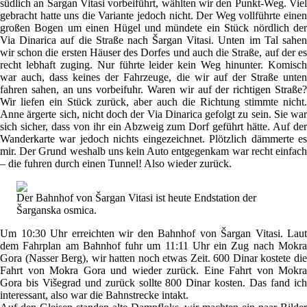
südlich an Šargan Vitasi vorbeiführt, wählten wir den Punkt-Weg. Viel
gebracht hatte uns die Variante jedoch nicht. Der Weg vollführte einen
großen Bogen um einen Hügel und mündete ein Stück nördlich der
Via Dinarica auf die Straße nach Šargan Vitasi. Unten im Tal sahen
wir schon die ersten Häuser des Dorfes und auch die Straße, auf der es
recht lebhaft zuging. Nur führte leider kein Weg hinunter. Komisch
war auch, dass keines der Fahrzeuge, die wir auf der Straße unten
fahren sahen, an uns vorbeifuhr. Waren wir auf der richtigen Straße?
Wir liefen ein Stück zurück, aber auch die Richtung stimmte nicht.
Anne ärgerte sich, nicht doch der Via Dinarica gefolgt zu sein. Sie war
sich sicher, dass von ihr ein Abzweig zum Dorf geführt hätte. Auf der
Wanderkarte war jedoch nichts eingezeichnet. Plötzlich dämmerte es
mir. Der Grund weshalb uns kein Auto entgegenkam war recht einfach
– die fuhren durch einen Tunnel! Also wieder zurück.
Der Bahnhof von Šargan Vitasi ist heute Endstation der
Šarganska osmica.
Um 10:30 Uhr erreichten wir den Bahnhof von Šargan Vitasi. Laut
dem Fahrplan am Bahnhof fuhr um 11:11 Uhr ein Zug nach Mokra
Gora (Nasser Berg), wir hatten noch etwas Zeit. 600 Dinar kostete die
Fahrt von Mokra Gora und wieder zurück. Eine Fahrt von Mokra
Gora bis Višegrad und zurück sollte 800 Dinar kosten. Das fand ich
interessant, also war die Bahnstrecke intakt.