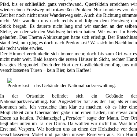
Pfad, bis er schließlich ganz verschwand. Querfeldein erreichten wir
wieder einen Forstweg mit rot-weißen Punkten. Nur konnte es von der
Zeit her noch nicht unser Wanderweg sein. Auch die Richtung stimmte
nicht. Wir wandten uns nach rechts und folgten dem Forstweg ein
Stück bergab. Es dauerte nicht lang und wir standen an der selben
Stelle, von der wir den Waldweg betreten hatten. Wir waren im Kreis
gelaufen. Das Thema Abkürzungen hatte sich erledigt. Der Entschluss
stand fest, nun ging es doch nach Predov krst! Was sich im Nachhinein
als recht weise erwies.
Der Himmel verdunkelte sich immer mehr, doch bis zum Ort war es
nicht mehr weit. Bald kamen die ersten Häuser in Sicht, rechter Hand
besagtes Bergmotel. Doch der Hort der Gastlichkeit empfing uns mit
verschlossenen Türen – kein Bier, kein Kaffee!
Predov krst – das Gebäude der Nationalparkverwaltung.
In der Ortsmitte befindet sich ein Gebäude der
Nationalparkverwaltung. Ein Angestellter trat aus der Tür, als er uns
kommen sah. Ich versuchte ihm klar zu machen, ob es hier eine
Möglichkeit zum Übernachten gäbe und einen Laden, um etwas zum
Essen zu kaufen. Fehlanzeige!
„Perućac“
sagte der Mann. Der Or
liegt aber unten im Tal der Drina. Da wollten wir nicht hin. Was tun?
Erst mal Vespern. Wir hockten uns an einen der Holztische vor dem
verschlossenen Motel und packten unsere Reserven aus. Ein Hund