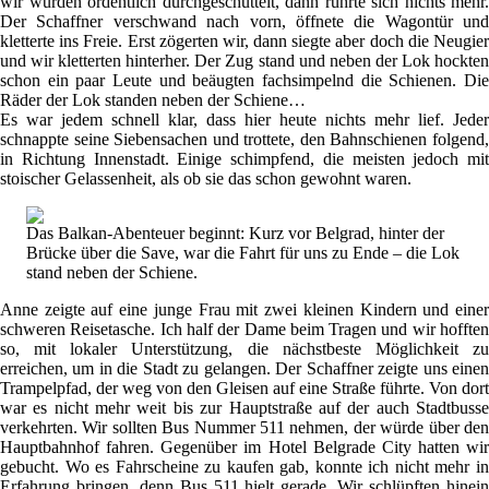
wir wurden ordentlich durchgeschüttelt, dann rührte sich nichts mehr.
Der Schaffner verschwand nach vorn, öffnete die Wagontür und
kletterte ins Freie. Erst zögerten wir, dann siegte aber doch die Neugier
und wir kletterten hinterher. Der Zug stand und neben der Lok hockten
schon ein paar Leute und beäugten fachsimpelnd die Schienen. Die
Räder der Lok standen neben der Schiene…
Es war jedem schnell klar, dass hier heute nichts mehr lief. Jeder
schnappte seine Siebensachen und trottete, den Bahnschienen folgend,
in Richtung Innenstadt. Einige schimpfend, die meisten jedoch mit
stoischer Gelassenheit, als ob sie das schon gewohnt waren.
Das Balkan-Abenteuer beginnt: Kurz vor Belgrad, hinter der
Brücke über die Save, war die Fahrt für uns zu Ende – die Lok
stand neben der Schiene.
Anne zeigte auf eine junge Frau mit zwei kleinen Kindern und einer
schweren Reisetasche. Ich half der Dame beim Tragen und wir hofften
so, mit lokaler Unterstützung, die nächstbeste Möglichkeit zu
erreichen, um in die Stadt zu gelangen. Der Schaffner zeigte uns einen
Trampelpfad, der weg von den Gleisen auf eine Straße führte. Von dort
war es nicht mehr weit bis zur Hauptstraße auf der auch Stadtbusse
verkehrten. Wir sollten Bus Nummer 511 nehmen, der würde über den
Hauptbahnhof fahren. Gegenüber im Hotel Belgrade City hatten wir
gebucht. Wo es Fahrscheine zu kaufen gab, konnte ich nicht mehr in
Erfahrung bringen, denn Bus 511 hielt gerade. Wir schlüpften hinein