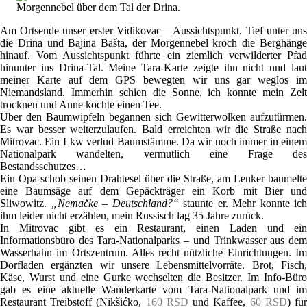
Morgennebel über dem Tal der Drina.
Am Ortsende unser erster Vidikovac – Aussichtspunkt. Tief unter uns
die Drina und Bajina Bašta, der Morgennebel kroch die Berghänge
hinauf. Vom Aussichtspunkt führte ein ziemlich verwilderter Pfad
hinunter ins Drina-Tal. Meine Tara-Karte zeigte ihn nicht und laut
meiner Karte auf dem GPS bewegten wir uns gar weglos im
Niemandsland. Immerhin schien die Sonne, ich konnte mein Zelt
trocknen und Anne kochte einen Tee.
Über den Baumwipfeln begannen sich Gewitterwolken aufzutürmen.
Es war besser weiterzulaufen. Bald erreichten wir die Straße nach
Mitrovac. Ein Lkw verlud Baumstämme. Da wir noch immer in einem
Nationalpark wandelten, vermutlich eine Frage des
Bestandsschutzes…
Ein Opa schob seinen Drahtesel über die Straße, am Lenker baumelte
eine Baumsäge auf dem Gepäckträger ein Korb mit Bier und
Sliwowitz.
„Nemačke – Deutschland?“
staunte er. Mehr konnte ich
ihm leider nicht erzählen, mein Russisch lag 35 Jahre zurück.
In Mitrovac gibt es ein Restaurant, einen Laden und ein
Informationsbüro des Tara-Nationalparks – und Trinkwasser aus dem
Wasserhahn im Ortszentrum. Alles recht nützliche Einrichtungen. Im
Dorfladen ergänzten wir unsere Lebensmittelvorräte. Brot, Fisch,
Käse, Wurst und eine Gurke wechselten die Besitzer. Im Info-Büro
gab es eine aktuelle Wanderkarte vom Tara-Nationalpark und im
Restaurant Treibstoff (Nikšićko,
160 RSD
und Kaffee,
60 RSD
) fü