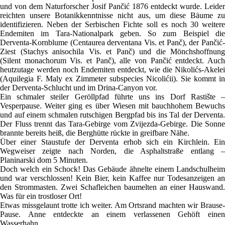
und von dem Naturforscher Josif Pančić 1876 entdeckt wurde. Leider
reichten unsere Botanikkenntnisse nicht aus, um diese Bäume zu
identifizieren. Neben der Serbischen Fichte soll es noch 30 weitere
Endemiten im Tara-Nationalpark geben. So zum Beispiel die
Derventa-Kornblume (Centaurea derventana Vis. et Panč), der Pančić-
Ziest (Stachys anisochila Vis. et Panč) und die Mönchshoffnung
(Silent monachorum Vis. et Panč), alle von Pančić entdeckt. Auch
heutzutage werden noch Endemiten entdeckt, wie die Nikolićs-Akelei
(Aquilegia F. Maly ex Zimmeter subspecies Nicolićii). Sie kommt in
der Derventa-Schlucht und im Drina-Canyon vor.
Ein schmaler steiler Geröllpfad führte uns ins Dorf Rastište –
Vesperpause. Weiter ging es über Wiesen mit bauchhohem Bewuchs
und auf einem schmalen rutschigen Bergpfad bis ins Tal der Derventa.
Der Fluss trennt das Tara-Gebirge vom Zvijezda-Gebirge. Die Sonne
brannte bereits heiß, die Berghütte rückte in greifbare Nähe.
Über einer Staustufe der Derventa erhob sich ein Kirchlein. Ein
Wegweiser zeigte nach Norden, die Asphaltstraße entlang –
Planinarski dom 5 Minuten.
Doch welch ein Schock! Das Gebäude ähnelte einem Landschulheim
und war verschlossen! Kein Bier, kein Kaffee nur Todesanzeigen an
den Strommasten. Zwei Schafleichen baumelten an einer Hauswand.
Was für ein trostloser Ort!
Etwas missgelaunt trotte ich weiter. Am Ortsrand machten wir Brause-
Pause. Anne entdeckte an einem verlassenen Gehöft einen
Wasserhahn.