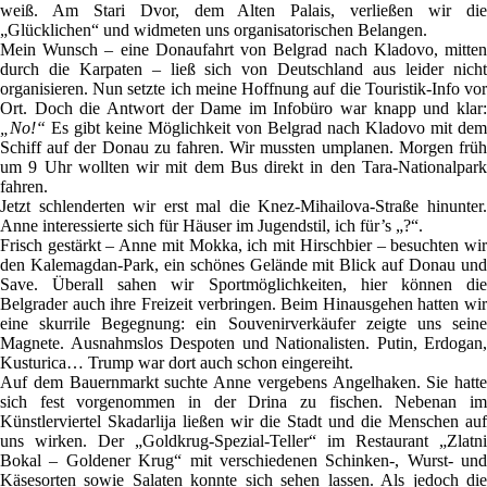
weiß. Am Stari Dvor, dem Alten Palais, verließen wir die
„Glücklichen“ und widmeten uns organisatorischen Belangen.
Mein Wunsch – eine Donaufahrt von Belgrad nach Kladovo, mitten
durch die Karpaten – ließ sich von Deutschland aus leider nicht
organisieren. Nun setzte ich meine Hoffnung auf die Touristik-Info vor
Ort. Doch die Antwort der Dame im Infobüro war knapp und klar:
„No!“
Es gibt keine Möglichkeit von Belgrad nach Kladovo mit dem
Schiff auf der Donau zu fahren. Wir mussten umplanen. Morgen früh
um 9 Uhr wollten wir mit dem Bus direkt in den Tara-Nationalpark
fahren.
Jetzt schlenderten wir erst mal die Knez-Mihailova-Straße hinunter.
Anne interessierte sich für Häuser im Jugendstil, ich für’s „?“.
Frisch gestärkt – Anne mit Mokka, ich mit Hirschbier – besuchten wir
den Kalemagdan-Park, ein schönes Gelände mit Blick auf Donau und
Save. Überall sahen wir Sportmöglichkeiten, hier können die
Belgrader auch ihre Freizeit verbringen. Beim Hinausgehen hatten wir
eine skurrile Begegnung: ein Souvenirverkäufer zeigte uns seine
Magnete. Ausnahmslos Despoten und Nationalisten. Putin, Erdogan,
Kusturica… Trump war dort auch schon eingereiht.
Auf dem Bauernmarkt suchte Anne vergebens Angelhaken. Sie hatte
sich fest vorgenommen in der Drina zu fischen. Nebenan im
Künstlerviertel Skadarlija ließen wir die Stadt und die Menschen auf
uns wirken. Der „Goldkrug-Spezial-Teller“ im Restaurant „Zlatni
Bokal – Goldener Krug“ mit verschiedenen Schinken-, Wurst- und
Käsesorten sowie Salaten konnte sich sehen lassen. Als jedoch die