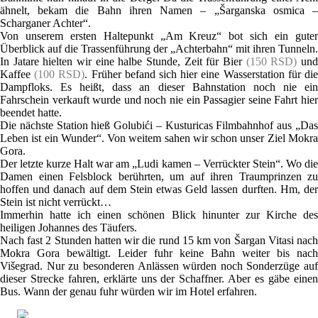
ähnelt, bekam die Bahn ihren Namen – „Šarganska osmica –
Scharganer Achter“.
Von unserem ersten Haltepunkt „Am Kreuz“ bot sich ein guter
Überblick auf die Trassenführung der „Achterbahn“ mit ihren Tunneln.
In Jatare hielten wir eine halbe Stunde, Zeit für Bier
(150 RSD)
un
Kaffee
(100 RSD)
. Früher befand sich hier eine Wasserstation für di
Dampfloks. Es heißt, dass an dieser Bahnstation noch nie ein
Fahrschein verkauft wurde und noch nie ein Passagier seine Fahrt hier
beendet hatte.
Die nächste Station hieß Golubići – Kusturicas Filmbahnhof aus „Das
Leben ist ein Wunder“. Von weitem sahen wir schon unser Ziel Mokra
Gora.
Der letzte kurze Halt war am „Ludi kamen – Verrückter Stein“. Wo die
Damen einen Felsblock berührten, um auf ihren Traumprinzen zu
hoffen und danach auf dem Stein etwas Geld lassen durften. Hm, der
Stein ist nicht verrückt…
Immerhin hatte ich einen schönen Blick hinunter zur Kirche des
heiligen Johannes des Täufers.
Nach fast 2 Stunden hatten wir die rund 15 km von Šargan Vitasi nach
Mokra Gora bewältigt. Leider fuhr keine Bahn weiter bis nach
Višegrad. Nur zu besonderen Anlässen würden noch Sonderzüge auf
dieser Strecke fahren, erklärte uns der Schaffner. Aber es gäbe einen
Bus. Wann der genau fuhr würden wir im Hotel erfahren.