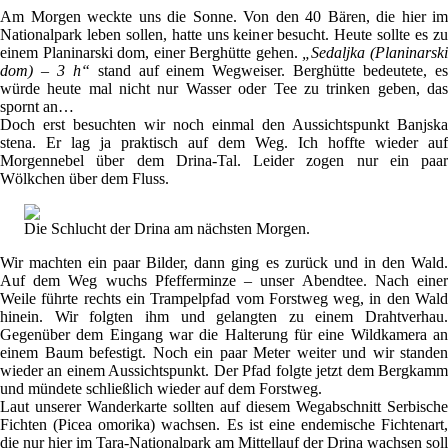
Am Morgen weckte uns die Sonne. Von den 40 Bären, die hier im
Nationalpark leben sollen, hatte uns keiner besucht. Heute sollte es zu
einem Planinarski dom, einer Berghütte gehen.
„Sedaljka (Planinarsk
dom) – 3 h“
stand auf einem Wegweiser. Berghütte bedeutete, e
würde heute mal nicht nur Wasser oder Tee zu trinken geben, das
spornt an…
Doch erst besuchten wir noch einmal den Aussichtspunkt Banjska
stena. Er lag ja praktisch auf dem Weg. Ich hoffte wieder auf
Morgennebel über dem Drina-Tal. Leider zogen nur ein paar
Wölkchen über dem Fluss.
Die Schlucht der Drina am nächsten Morgen.
Wir machten ein paar Bilder, dann ging es zurück und in den Wald.
Auf dem Weg wuchs Pfefferminze – unser Abendtee. Nach einer
Weile führte rechts ein Trampelpfad vom Forstweg weg, in den Wald
hinein. Wir folgten ihm und gelangten zu einem Drahtverhau.
Gegenüber dem Eingang war die Halterung für eine Wildkamera an
einem Baum befestigt. Noch ein paar Meter weiter und wir standen
wieder an einem Aussichtspunkt. Der Pfad folgte jetzt dem Bergkamm
und mündete schließlich wieder auf dem Forstweg.
Laut unserer Wanderkarte sollten auf diesem Wegabschnitt Serbische
Fichten (Picea omorika) wachsen. Es ist eine endemische Fichtenart,
die nur hier im Tara-Nationalpark am Mittellauf der Drina wachsen soll