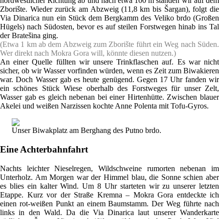
nordwestlicher Richtung ab und nach etwa 100 m standen wir auf dem
Zborište. Wieder zurück am Abzweig (11,8 km bis Šargan), folgt die
Via Dinarica nun ein Stück dem Bergkamm des Veliko brdo (Großen
Hügels) nach Südosten, bevor es auf steilen Forstwegen hinab ins Tal
der Bratešina ging.
(Etwa 1 km ab dem Abzweig zum Zborište führt ein Weg nach Süden.
Wer direkt nach Mokra Gora will, könnte diesen nutzen.)
An einer Quelle füllten wir unsere Trinkflaschen auf. Es war nicht
sicher, ob wir Wasser vorfinden würden, wenn es Zeit zum Biwakieren
war. Doch Wasser gab es heute genügend. Gegen 17 Uhr fanden wir
ein schönes Stück Wiese oberhalb des Forstweges für unser Zelt,
Wasser gab es gleich nebenan bei einer Hirtenhütte. Zwischen blauer
Akelei und weißen Narzissen kochte Anne Polenta mit Tofu-Gyros.
Unser Biwakplatz am Berghang des Putno brdo.
Eine Achterbahnfahrt
Nachts leichter Nieselregen, Wildschweine rumorten nebenan im
Unterholz. Am Morgen war der Himmel blau, die Sonne schien aber
es blies ein kalter Wind. Um 8 Uhr starteten wir zu unserer letzten
Etappe. Kurz vor der Straße Kremna – Mokra Gora entdeckte ich
einen rot-weißen Punkt an einem Baumstamm. Der Weg führte nach
links in den Wald. Da die Via Dinarica laut unserer Wanderkarte