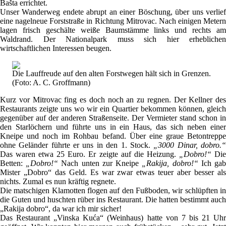
Bašta errichtet.
Unser Wanderweg endete abrupt an einer Böschung, über uns verlief
eine nagelneue Forststraße in Richtung Mitrovac. Nach einigen Metern
lagen frisch geschälte weiße Baumstämme links und rechts am
Waldrand. Der Nationalpark muss sich hier erheblichen
wirtschaftlichen Interessen beugen.
Die Lauffreude auf den alten Forstwegen hält sich in Grenzen.
(Foto: A. C. Groffmann)
Kurz vor Mitrovac fing es doch noch an zu regnen. Der Kellner des
Restaurants zeigte uns wo wir ein Quartier bekommen können, gleich
gegenüber auf der anderen Straßenseite. Der Vermieter stand schon in
den Starlöchern und führte uns in ein Haus, das sich neben einer
Kneipe und noch im Rohbau befand. Über eine graue Betontreppe
ohne Geländer führte er uns in den 1. Stock.
„3000 Dinar, dobro.
Das waren etwa 25 Euro. Er zeigte auf die Heizung.
„Dobro!“
Di
Betten:
„Dobro!“
Nach unten zur Kneipe
„Rakija, dobro!“
Ich ga
Mister „Dobro“ das Geld. Es war zwar etwas teuer aber besser als
nichts. Zumal es nun kräftig regnete.
Die matschigen Klamotten flogen auf den Fußboden, wir schlüpften in
die Guten und huschten rüber ins Restaurant. Die hatten bestimmt auch
„Rakija dobro“, da war ich mir sicher!
Das Restaurant „Vinska Kuća“ (Weinhaus) hatte von 7 bis 21 Uhr