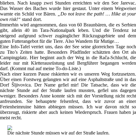
blieben. Nach knapp zwei Stunden erreichten wir den See Jarevac.
Das Wasser des Baches wurde hier gestaut. Unter einem Wegweiser
warnte ein Schild vor Bären.
„Do not leave the path! … Hike at you
own risk!“
stand dort.
Immerhin wird angenommen, dass von 60 Braunbären, die es Serbien
gibt, allein 40 im Tara-Nationalpark leben. Und die Tendenz ist
steigend aufgrund schwer zugänglicher Rückzugsgebiete und dem
guten Futterangebot für die Tiere. Also Wandern für Mutige…
Eine Info-Tafel verriet uns, dass der See seine glorreichen Tage noch
zu Tito’s Zeiten hatte. Besonders Pfadfinder schätzten den Ort als
Campingplatz. Hier beginnt auch der Weg in die Rača-Schlucht, die
leider nur mit Kletterausrüstung und Bergführer begangen werden
darf. (Kommt mal auf meine To-do-Liste.)
Nach einer kurzen Pause riskierten wir es unseren Weg fortzusetzen.
Über einen Forstweg gelangten wir auf eine Asphaltstraße und in das
Dorf Šljivovica. Der Name gefiel mir! Die Tatsache, dass wir die
nächste Stunde auf der Straße laufen mussten, gefiel uns dagegen
weniger. Besonders Anne konnte sich mit der Vorstellung nicht recht
anfreunden. Sie behauptete felsenfest, dass wir zuvor an einer
Ferienheimruine hätten abbiegen müssen. Ich war davon nicht so
überzeugt, riskierte aber auch keinen Wiederspruch. Frauen haben ja
meist recht.
Die nächste Stunde müssen wir auf der Straße laufen.