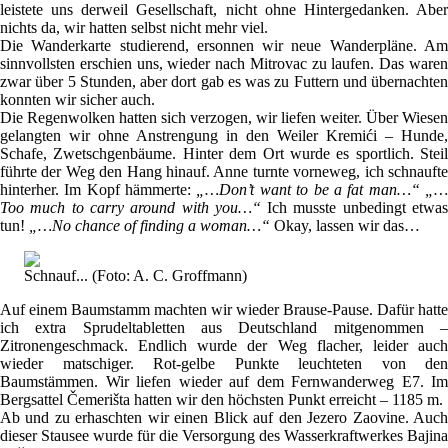
leistete uns derweil Gesellschaft, nicht ohne Hintergedanken. Aber
nichts da, wir hatten selbst nicht mehr viel.
Die Wanderkarte studierend, ersonnen wir neue Wanderpläne. Am
sinnvollsten erschien uns, wieder nach Mitrovac zu laufen. Das waren
zwar über 5 Stunden, aber dort gab es was zu Futtern und übernachten
konnten wir sicher auch.
Die Regenwolken hatten sich verzogen, wir liefen weiter. Über Wiesen
gelangten wir ohne Anstrengung in den Weiler Kremići – Hunde,
Schafe, Zwetschgenbäume. Hinter dem Ort wurde es sportlich. Steil
führte der Weg den Hang hinauf. Anne turnte vorneweg, ich schnaufte
hinterher. Im Kopf hämmerte:
„…Don’t want to be a fat man…“ „
Too much to carry around with you…“
Ich musste unbedingt etwa
tun!
„…No chance of finding a woman…“
Okay, lassen wir das…
Schnauf... (Foto: A. C. Groffmann)
Auf einem Baumstamm machten wir wieder Brause-Pause. Dafür hatte
ich extra Sprudeltabletten aus Deutschland mitgenommen –
Zitronengeschmack. Endlich wurde der Weg flacher, leider auch
wieder matschiger. Rot-gelbe Punkte leuchteten von den
Baumstämmen. Wir liefen wieder auf dem Fernwanderweg E7. Im
Bergsattel Čemerišta hatten wir den höchsten Punkt erreicht – 1185 m.
Ab und zu erhaschten wir einen Blick auf den Jezero Zaovine. Auch
dieser Stausee wurde für die Versorgung des Wasserkraftwerkes Bajina