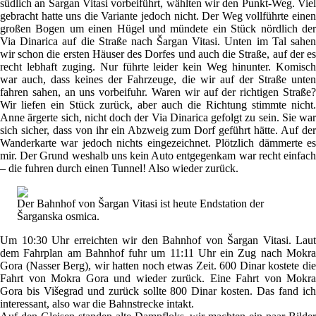
südlich an Šargan Vitasi vorbeiführt, wählten wir den Punkt-Weg. Viel
gebracht hatte uns die Variante jedoch nicht. Der Weg vollführte einen
großen Bogen um einen Hügel und mündete ein Stück nördlich der
Via Dinarica auf die Straße nach Šargan Vitasi. Unten im Tal sahen
wir schon die ersten Häuser des Dorfes und auch die Straße, auf der es
recht lebhaft zuging. Nur führte leider kein Weg hinunter. Komisch
war auch, dass keines der Fahrzeuge, die wir auf der Straße unten
fahren sahen, an uns vorbeifuhr. Waren wir auf der richtigen Straße?
Wir liefen ein Stück zurück, aber auch die Richtung stimmte nicht.
Anne ärgerte sich, nicht doch der Via Dinarica gefolgt zu sein. Sie war
sich sicher, dass von ihr ein Abzweig zum Dorf geführt hätte. Auf der
Wanderkarte war jedoch nichts eingezeichnet. Plötzlich dämmerte es
mir. Der Grund weshalb uns kein Auto entgegenkam war recht einfach
– die fuhren durch einen Tunnel! Also wieder zurück.
Der Bahnhof von Šargan Vitasi ist heute Endstation der
Šarganska osmica.
Um 10:30 Uhr erreichten wir den Bahnhof von Šargan Vitasi. Laut
dem Fahrplan am Bahnhof fuhr um 11:11 Uhr ein Zug nach Mokra
Gora (Nasser Berg), wir hatten noch etwas Zeit. 600 Dinar kostete die
Fahrt von Mokra Gora und wieder zurück. Eine Fahrt von Mokra
Gora bis Višegrad und zurück sollte 800 Dinar kosten. Das fand ich
interessant, also war die Bahnstrecke intakt.