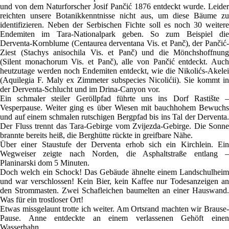
und von dem Naturforscher Josif Pančić 1876 entdeckt wurde. Leider
reichten unsere Botanikkenntnisse nicht aus, um diese Bäume zu
identifizieren. Neben der Serbischen Fichte soll es noch 30 weitere
Endemiten im Tara-Nationalpark geben. So zum Beispiel die
Derventa-Kornblume (Centaurea derventana Vis. et Panč), der Pančić-
Ziest (Stachys anisochila Vis. et Panč) und die Mönchshoffnung
(Silent monachorum Vis. et Panč), alle von Pančić entdeckt. Auch
heutzutage werden noch Endemiten entdeckt, wie die Nikolićs-Akelei
(Aquilegia F. Maly ex Zimmeter subspecies Nicolićii). Sie kommt in
der Derventa-Schlucht und im Drina-Canyon vor.
Ein schmaler steiler Geröllpfad führte uns ins Dorf Rastište –
Vesperpause. Weiter ging es über Wiesen mit bauchhohem Bewuchs
und auf einem schmalen rutschigen Bergpfad bis ins Tal der Derventa.
Der Fluss trennt das Tara-Gebirge vom Zvijezda-Gebirge. Die Sonne
brannte bereits heiß, die Berghütte rückte in greifbare Nähe.
Über einer Staustufe der Derventa erhob sich ein Kirchlein. Ein
Wegweiser zeigte nach Norden, die Asphaltstraße entlang –
Planinarski dom 5 Minuten.
Doch welch ein Schock! Das Gebäude ähnelte einem Landschulheim
und war verschlossen! Kein Bier, kein Kaffee nur Todesanzeigen an
den Strommasten. Zwei Schafleichen baumelten an einer Hauswand.
Was für ein trostloser Ort!
Etwas missgelaunt trotte ich weiter. Am Ortsrand machten wir Brause-
Pause. Anne entdeckte an einem verlassenen Gehöft einen
Wasserhahn.