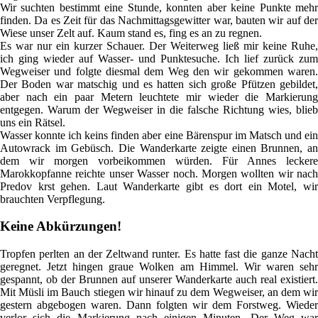
Wir suchten bestimmt eine Stunde, konnten aber keine Punkte mehr
finden. Da es Zeit für das Nachmittagsgewitter war, bauten wir auf der
Wiese unser Zelt auf. Kaum stand es, fing es an zu regnen.
Es war nur ein kurzer Schauer. Der Weiterweg ließ mir keine Ruhe,
ich ging wieder auf Wasser- und Punktesuche. Ich lief zurück zum
Wegweiser und folgte diesmal dem Weg den wir gekommen waren.
Der Boden war matschig und es hatten sich große Pfützen gebildet,
aber nach ein paar Metern leuchtete mir wieder die Markierung
entgegen. Warum der Wegweiser in die falsche Richtung wies, blieb
uns ein Rätsel.
Wasser konnte ich keins finden aber eine Bärenspur im Matsch und ein
Autowrack im Gebüsch. Die Wanderkarte zeigte einen Brunnen, an
dem wir morgen vorbeikommen würden. Für Annes leckere
Marokkopfanne reichte unser Wasser noch. Morgen wollten wir nach
Predov krst gehen. Laut Wanderkarte gibt es dort ein Motel, wir
brauchten Verpflegung.
Keine Abkürzungen!
Tropfen perlten an der Zeltwand runter. Es hatte fast die ganze Nacht
geregnet. Jetzt hingen graue Wolken am Himmel. Wir waren sehr
gespannt, ob der Brunnen auf unserer Wanderkarte auch real existiert.
Mit Müsli im Bauch stiegen wir hinauf zu dem Wegweiser, an dem wir
gestern abgebogen waren. Dann folgten wir dem Forstweg. Wieder
verlor sich die Markierung nach einigen Minuten. Der Weg war