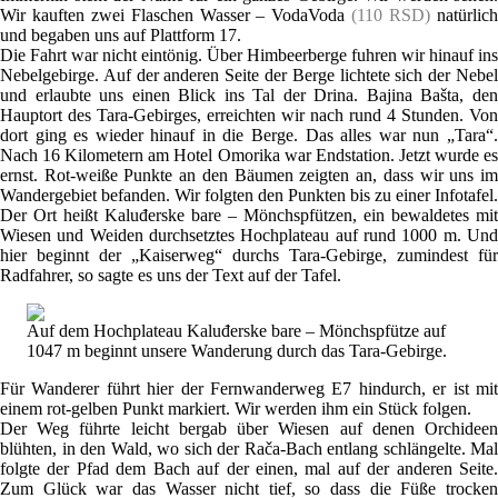
Wir kauften zwei Flaschen Wasser – VodaVoda
(110 RSD)
natürlic
und begaben uns auf Plattform 17.
Die Fahrt war nicht eintönig. Über Himbeerberge fuhren wir hinauf ins
Nebelgebirge. Auf der anderen Seite der Berge lichtete sich der Nebel
und erlaubte uns einen Blick ins Tal der Drina. Bajina Bašta, den
Hauptort des Tara-Gebirges, erreichten wir nach rund 4 Stunden. Von
dort ging es wieder hinauf in die Berge. Das alles war nun „Tara“.
Nach 16 Kilometern am Hotel Omorika war Endstation. Jetzt wurde es
ernst. Rot-weiße Punkte an den Bäumen zeigten an, dass wir uns im
Wandergebiet befanden. Wir folgten den Punkten bis zu einer Infotafel.
Der Ort heißt Kaluđerske bare – Mönchspfützen, ein bewaldetes mit
Wiesen und Weiden durchsetztes Hochplateau auf rund 1000 m. Und
hier beginnt der „Kaiserweg“ durchs Tara-Gebirge, zumindest für
Radfahrer, so sagte es uns der Text auf der Tafel.
Auf dem Hochplateau Kaluđerske bare – Mönchspfütze auf
1047 m beginnt unsere Wanderung durch das Tara-Gebirge.
Für Wanderer führt hier der Fernwanderweg E7 hindurch, er ist mit
einem rot-gelben Punkt markiert. Wir werden ihm ein Stück folgen.
Der Weg führte leicht bergab über Wiesen auf denen Orchideen
blühten, in den Wald, wo sich der Rača-Bach entlang schlängelte. Mal
folgte der Pfad dem Bach auf der einen, mal auf der anderen Seite.
Zum Glück war das Wasser nicht tief, so dass die Füße trocken