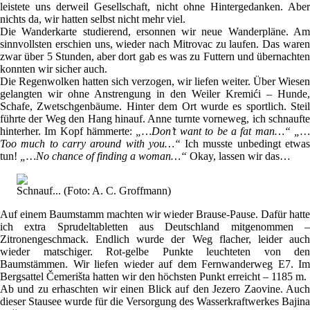
leistete uns derweil Gesellschaft, nicht ohne Hintergedanken. Aber
nichts da, wir hatten selbst nicht mehr viel.
Die Wanderkarte studierend, ersonnen wir neue Wanderpläne. Am
sinnvollsten erschien uns, wieder nach Mitrovac zu laufen. Das waren
zwar über 5 Stunden, aber dort gab es was zu Futtern und übernachten
konnten wir sicher auch.
Die Regenwolken hatten sich verzogen, wir liefen weiter. Über Wiesen
gelangten wir ohne Anstrengung in den Weiler Kremići – Hunde,
Schafe, Zwetschgenbäume. Hinter dem Ort wurde es sportlich. Steil
führte der Weg den Hang hinauf. Anne turnte vorneweg, ich schnaufte
hinterher. Im Kopf hämmerte:
„…Don’t want to be a fat man…“ „
Too much to carry around with you…“
Ich musste unbedingt etwa
tun!
„…No chance of finding a woman…“
Okay, lassen wir das…
Schnauf... (Foto: A. C. Groffmann)
Auf einem Baumstamm machten wir wieder Brause-Pause. Dafür hatte
ich extra Sprudeltabletten aus Deutschland mitgenommen –
Zitronengeschmack. Endlich wurde der Weg flacher, leider auch
wieder matschiger. Rot-gelbe Punkte leuchteten von den
Baumstämmen. Wir liefen wieder auf dem Fernwanderweg E7. Im
Bergsattel Čemerišta hatten wir den höchsten Punkt erreicht – 1185 m.
Ab und zu erhaschten wir einen Blick auf den Jezero Zaovine. Auch
dieser Stausee wurde für die Versorgung des Wasserkraftwerkes Bajina