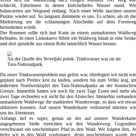
schlecht, Fahrrinnen in denen knöcheltiefes Wasser stand. Wir
balancierten am Wegrand entlang. Nach einer Weile tauchten unsere
Punkte wieder auf. So langsam dämmerte es uns. Es schien, als ob die
Markierung um die schlammigen Abschnitte auf dem Forstweg
herumleiten würde.
Der Brunnen sollte sich laut Karte an einem unmarkierten Waldweg
befinden. In einer Linkskurve führte ein Waldweg hinab in eine Senke
und dort sprudelte aus einem Rohr tatsächlich Wasser heraus.
An der Quelle des Neveljski potok. Trinkwasser war rar im
Tara-Nationalpark.
Da unser Trinkwasserproblem nun gelöst war, überlegten wir nicht wie
geplant nach Predov krst zu laufen, sondern bis zum Veliki kraj, im
äußersten Nordwestzipfel des Tara-Nationalparks an der bosnischen
Grenze. Immerhin hatten wir noch für zwei Tage Essen und mehr als
zwei Tage rechneten wir nicht für den Abstecher. Immerhin verbanden
unmarkierte Waldwege die markierten Wanderwege, so dass wir etwas
abkürzen konnten. Auf unsere Wanderkarte vertrauend stürzten wir
uns ins Abenteuer.
Anfangs lief es super, genau an der auf unserer Wanderkarte
angegebenen Stelle erreichten wir den Wanderweg. Gegenüber
verschwand ein unscheinbarer Pfad in den Wald. Wir folgten ihm. Je
tiefer wir in den Wald vordrangen, desto unscheinbarer wurde der