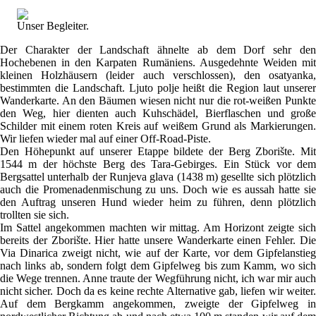
Unser Begleiter.
Der Charakter der Landschaft ähnelte ab dem Dorf sehr den
Hochebenen in den Karpaten Rumäniens. Ausgedehnte Weiden mit
kleinen Holzhäusern (leider auch verschlossen), den osatyanka,
bestimmten die Landschaft. Ljuto polje heißt die Region laut unserer
Wanderkarte. An den Bäumen wiesen nicht nur die rot-weißen Punkte
den Weg, hier dienten auch Kuhschädel, Bierflaschen und große
Schilder mit einem roten Kreis auf weißem Grund als Markierungen.
Wir liefen wieder mal auf einer Off-Road-Piste.
Den Höhepunkt auf unserer Etappe bildete der Berg Zborište. Mit
1544 m der höchste Berg des Tara-Gebirges. Ein Stück vor dem
Bergsattel unterhalb der Runjeva glava (1438 m) gesellte sich plötzlich
auch die Promenadenmischung zu uns. Doch wie es aussah hatte sie
den Auftrag unseren Hund wieder heim zu führen, denn plötzlich
trollten sie sich.
Im Sattel angekommen machten wir mittag. Am Horizont zeigte sich
bereits der Zborište. Hier hatte unsere Wanderkarte einen Fehler. Die
Via Dinarica zweigt nicht, wie auf der Karte, vor dem Gipfelanstieg
nach links ab, sondern folgt dem Gipfelweg bis zum Kamm, wo sich
die Wege trennen. Anne traute der Wegführung nicht, ich war mir auch
nicht sicher. Doch da es keine rechte Alternative gab, liefen wir weiter.
Auf dem Bergkamm angekommen, zweigte der Gipfelweg in