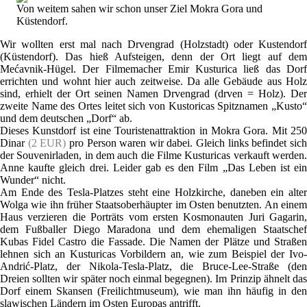
Von weitem sahen wir schon unser Ziel Mokra Gora und
Küstendorf.
Wir wollten erst mal nach Drvengrad (Holzstadt) oder Kustendorf
(Küstendorf). Das hieß Aufsteigen, denn der Ort liegt auf dem
Mećavnik-Hügel. Der Filmemacher Emir Kusturica ließ das Dorf
errichten und wohnt hier auch zeitweise. Da alle Gebäude aus Holz
sind, erhielt der Ort seinen Namen Drvengrad (drven = Holz). Der
zweite Name des Ortes leitet sich von Kustoricas Spitznamen „Kusto“
und dem deutschen „Dorf“ ab.
Dieses Kunstdorf ist eine Touristenattraktion in Mokra Gora. Mit 250
Dinar
(2 EUR)
pro Person waren wir dabei. Gleich links befindet sic
der Souvenirladen, in dem auch die Filme Kusturicas verkauft werden.
Anne kaufte gleich drei. Leider gab es den Film „Das Leben ist ein
Wunder“ nicht.
Am Ende des Tesla-Platzes steht eine Holzkirche, daneben ein alter
Wolga wie ihn früher Staatsoberhäupter im Osten benutzten. An einem
Haus verzieren die Porträts vom ersten Kosmonauten Juri Gagarin,
dem Fußballer Diego Maradona und dem ehemaligen Staatschef
Kubas Fidel Castro die Fassade. Die Namen der Plätze und Straßen
lehnen sich an Kusturicas Vorbildern an, wie zum Beispiel der Ivo-
Andrić-Platz, der Nikola-Tesla-Platz, die Bruce-Lee-Straße (den
Dreien sollten wir später noch einmal begegnen). Im Prinzip ähnelt das
Dorf einem Skansen (Freilichtmuseum), wie man ihn häufig in den
slawischen Ländern im Osten Europas antrifft.