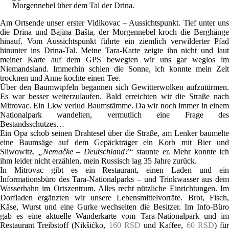
Morgennebel über dem Tal der Drina.
Am Ortsende unser erster Vidikovac – Aussichtspunkt. Tief unter uns
die Drina und Bajina Bašta, der Morgennebel kroch die Berghänge
hinauf. Vom Aussichtspunkt führte ein ziemlich verwilderter Pfad
hinunter ins Drina-Tal. Meine Tara-Karte zeigte ihn nicht und laut
meiner Karte auf dem GPS bewegten wir uns gar weglos im
Niemandsland. Immerhin schien die Sonne, ich konnte mein Zelt
trocknen und Anne kochte einen Tee.
Über den Baumwipfeln begannen sich Gewitterwolken aufzutürmen.
Es war besser weiterzulaufen. Bald erreichten wir die Straße nach
Mitrovac. Ein Lkw verlud Baumstämme. Da wir noch immer in einem
Nationalpark wandelten, vermutlich eine Frage des
Bestandsschutzes…
Ein Opa schob seinen Drahtesel über die Straße, am Lenker baumelte
eine Baumsäge auf dem Gepäckträger ein Korb mit Bier und
Sliwowitz.
„Nemačke – Deutschland?“
staunte er. Mehr konnte ich
ihm leider nicht erzählen, mein Russisch lag 35 Jahre zurück.
In Mitrovac gibt es ein Restaurant, einen Laden und ein
Informationsbüro des Tara-Nationalparks – und Trinkwasser aus dem
Wasserhahn im Ortszentrum. Alles recht nützliche Einrichtungen. Im
Dorfladen ergänzten wir unsere Lebensmittelvorräte. Brot, Fisch,
Käse, Wurst und eine Gurke wechselten die Besitzer. Im Info-Büro
gab es eine aktuelle Wanderkarte vom Tara-Nationalpark und im
Restaurant Treibstoff (Nikšićko,
160 RSD
und Kaffee,
60 RSD
) fü