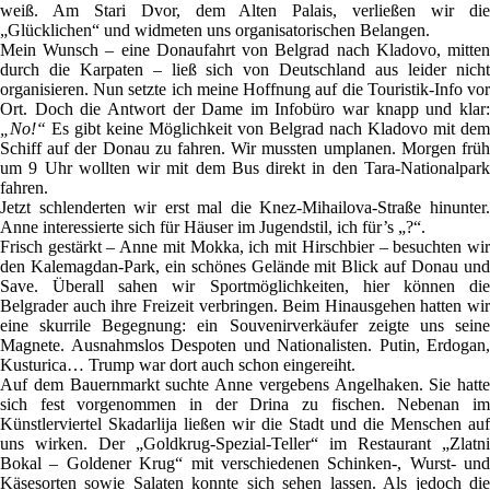
weiß. Am Stari Dvor, dem Alten Palais, verließen wir die
„Glücklichen“ und widmeten uns organisatorischen Belangen.
Mein Wunsch – eine Donaufahrt von Belgrad nach Kladovo, mitten
durch die Karpaten – ließ sich von Deutschland aus leider nicht
organisieren. Nun setzte ich meine Hoffnung auf die Touristik-Info vor
Ort. Doch die Antwort der Dame im Infobüro war knapp und klar:
„No!“
Es gibt keine Möglichkeit von Belgrad nach Kladovo mit dem
Schiff auf der Donau zu fahren. Wir mussten umplanen. Morgen früh
um 9 Uhr wollten wir mit dem Bus direkt in den Tara-Nationalpark
fahren.
Jetzt schlenderten wir erst mal die Knez-Mihailova-Straße hinunter.
Anne interessierte sich für Häuser im Jugendstil, ich für’s „?“.
Frisch gestärkt – Anne mit Mokka, ich mit Hirschbier – besuchten wir
den Kalemagdan-Park, ein schönes Gelände mit Blick auf Donau und
Save. Überall sahen wir Sportmöglichkeiten, hier können die
Belgrader auch ihre Freizeit verbringen. Beim Hinausgehen hatten wir
eine skurrile Begegnung: ein Souvenirverkäufer zeigte uns seine
Magnete. Ausnahmslos Despoten und Nationalisten. Putin, Erdogan,
Kusturica… Trump war dort auch schon eingereiht.
Auf dem Bauernmarkt suchte Anne vergebens Angelhaken. Sie hatte
sich fest vorgenommen in der Drina zu fischen. Nebenan im
Künstlerviertel Skadarlija ließen wir die Stadt und die Menschen auf
uns wirken. Der „Goldkrug-Spezial-Teller“ im Restaurant „Zlatni
Bokal – Goldener Krug“ mit verschiedenen Schinken-, Wurst- und
Käsesorten sowie Salaten konnte sich sehen lassen. Als jedoch die