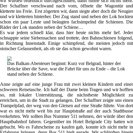
wir wurden ordentlich durchgeschüttelt, dann rührte sich nichts mehr.
Der Schaffner verschwand nach vorn, öffnete die Wagontür und
kletterte ins Freie. Erst zögerten wir, dann siegte aber doch die Neugier
und wir kletterten hinterher. Der Zug stand und neben der Lok hockten
schon ein paar Leute und beäugten fachsimpelnd die Schienen. Die
Räder der Lok standen neben der Schiene…
Es war jedem schnell klar, dass hier heute nichts mehr lief. Jeder
schnappte seine Siebensachen und trottete, den Bahnschienen folgend,
in Richtung Innenstadt. Einige schimpfend, die meisten jedoch mit
stoischer Gelassenheit, als ob sie das schon gewohnt waren.
Das Balkan-Abenteuer beginnt: Kurz vor Belgrad, hinter der
Brücke über die Save, war die Fahrt für uns zu Ende – die Lok
stand neben der Schiene.
Anne zeigte auf eine junge Frau mit zwei kleinen Kindern und einer
schweren Reisetasche. Ich half der Dame beim Tragen und wir hofften
so, mit lokaler Unterstützung, die nächstbeste Möglichkeit zu
erreichen, um in die Stadt zu gelangen. Der Schaffner zeigte uns einen
Trampelpfad, der weg von den Gleisen auf eine Straße führte. Von dort
war es nicht mehr weit bis zur Hauptstraße auf der auch Stadtbusse
verkehrten. Wir sollten Bus Nummer 511 nehmen, der würde über den
Hauptbahnhof fahren. Gegenüber im Hotel Belgrade City hatten wir
gebucht. Wo es Fahrscheine zu kaufen gab, konnte ich nicht mehr in
Erfahrung bringen, denn Bus 511 hielt gerade. Wir schlüpften hinein