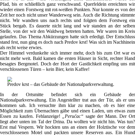
Pfad, bis er schließlich ganz verschwand. Querfeldein erreichten wir
wieder einen Forstweg mit rot-weißen Punkten. Nur konnte es von der
Zeit her noch nicht unser Wanderweg sein. Auch die Richtung stimmte
nicht. Wir wandten uns nach rechts und folgten dem Forstweg ein
Stück bergab. Es dauerte nicht lang und wir standen an der selben
Stelle, von der wir den Waldweg betreten hatten. Wir waren im Kreis
gelaufen. Das Thema Abkürzungen hatte sich erledigt. Der Entschluss
stand fest, nun ging es doch nach Predov krst! Was sich im Nachhinein
als recht weise erwies.
Der Himmel verdunkelte sich immer mehr, doch bis zum Ort war es
nicht mehr weit. Bald kamen die ersten Häuser in Sicht, rechter Hand
besagtes Bergmotel. Doch der Hort der Gastlichkeit empfing uns mit
verschlossenen Türen – kein Bier, kein Kaffee!
Predov krst – das Gebäude der Nationalparkverwaltung.
In der Ortsmitte befindet sich ein Gebäude der
Nationalparkverwaltung. Ein Angestellter trat aus der Tür, als er uns
kommen sah. Ich versuchte ihm klar zu machen, ob es hier eine
Möglichkeit zum Übernachten gäbe und einen Laden, um etwas zum
Essen zu kaufen. Fehlanzeige!
„Perućac“
sagte der Mann. Der Or
liegt aber unten im Tal der Drina. Da wollten wir nicht hin. Was tun?
Erst mal Vespern. Wir hockten uns an einen der Holztische vor dem
verschlossenen Motel und packten unsere Reserven aus. Ein Hund