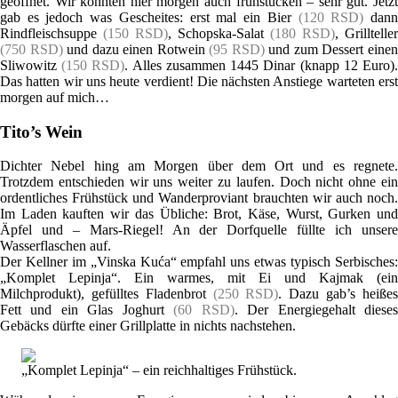
geöffnet. Wir konnten hier morgen auch frühstücken – sehr gut. Jetzt
gab es jedoch was Gescheites: erst mal ein Bier
(120 RSD)
dan
Rindfleischsuppe
(150 RSD)
, Schopska-Salat
(180 RSD)
, Grillteller
(750 RSD)
und dazu einen Rotwein
(95 RSD)
und zum Dessert eine
Sliwowitz
(150 RSD)
. Alles zusammen 1445 Dinar (knapp 12 Euro)
Das hatten wir uns heute verdient! Die nächsten Anstiege warteten erst
morgen auf mich…
Tito’s Wein
Dichter Nebel hing am Morgen über dem Ort und es regnete.
Trotzdem entschieden wir uns weiter zu laufen. Doch nicht ohne ein
ordentliches Frühstück und Wanderproviant brauchten wir auch noch.
Im Laden kauften wir das Übliche: Brot, Käse, Wurst, Gurken und
Äpfel und – Mars-Riegel! An der Dorfquelle füllte ich unsere
Wasserflaschen auf.
Der Kellner im „Vinska Kuća“ empfahl uns etwas typisch Serbisches:
„Komplet Lepinja“. Ein warmes, mit Ei und Kajmak (ein
Milchprodukt), gefülltes Fladenbrot
(250 RSD)
. Dazu gab’s heiße
Fett und ein Glas Joghurt
(60 RSD)
. Der Energiegehalt diese
Gebäcks dürfte einer Grillplatte in nichts nachstehen.
„Komplet Lepinja“ – ein reichhaltiges Frühstück.