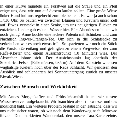
In einer Kurve mündete ein Forstweg auf die Straße und ein Pfeil
zeigte uns, dass wir nun auf diesem laufen sollten. Eine große Wiese
linker Hand lud uns regelrecht zum bleiben ein. Es war ja auch schon
17:30 Uhr. So bauten wir zwischen Blumen und Kräutern unser Zelt
auf. Etwas versteckt in einer Senke, um uns neugierigen Blicken zu
entziehen. Leider gab es kein Wasser hier. Fürs Abendessen hatten wir
noch genug. Anne kochte eine leckere Polenta mit Schinken und zum
Nachtisch Ingwer-Orangen-Tee. Um sich in die Schlafsäcke zu
verkriechen war es noch etwas früh. So spazierten wir noch ein Stück
die Forststraße entlang und gelangten zu einem Wegweiser, der zum
Rača-Kloster und einem Aussichtspunkt (10 Minuten) wies. Der
Abstecher lohnte sich. Der Aussichtspunkt lag oberhalb der
Sokolarica-Felsen (Falkenfelsen, 985 m). Auf dem Kalkstein wuchsen
waghalsige Kiefern hoch über der Rača-Schlucht. Wir genossen den
Ausblick und schlenderten bei Sonnenuntergang zurück zu unserer
Biwak-Wiese.
Zwischen Wunsch und Wirklichkeit
Mit Annes Morgenkaffee und Frühstücksmüsli hatten wir unsere
Wasserreserven aufgebraucht. Wir brauchten also Trinkwasser und das
möglichst bald. Ein weiteres Problem bestand in der Tatsache, dass wir
uns nicht sicher waren, ob wir noch dem Wanderweg nach Mitrovac
folgten. Den markierten Wanderpfad, den unsere Tara-Karte zeigte,