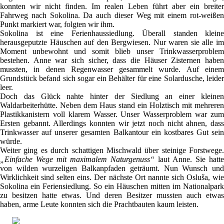
konnten wir nicht finden. Im realen Leben führt aber ein breiter
Fahrweg nach Sokolina. Da auch dieser Weg mit einem rot-weißen
Punkt markiert war, folgten wir ihm.
Sokolina ist eine Ferienhaussiedlung. Überall standen kleine
herausgeputzte Häuschen auf den Bergwiesen. Nur waren sie alle im
Moment unbewohnt und somit blieb unser Trinkwasserproblem
bestehen. Anne war sich sicher, dass die Häuser Zisternen haben
mussten, in denen Regenwasser gesammelt wurde. Auf einem
Grundstück befand sich sogar ein Behälter für eine Solardusche, leider
leer.
Doch das Glück nahte hinter der Siedlung an einer kleinen
Waldarbeiterhütte. Neben dem Haus stand ein Holztisch mit mehreren
Plastikkanistern voll klarem Wasser. Unser Wasserproblem war zum
Ersten gebannt. Allerdings konnten wir jetzt noch nicht ahnen, dass
Trinkwasser auf unserer gesamten Balkantour ein kostbares Gut sein
würde.
Weiter ging es durch schattigen Mischwald über steinige Forstwege.
„Einfache Wege mit maximalem Naturgenuss“
laut Anne. Sie hatte
von wilden wurzeligen Balkanpfaden geträumt. Nun Wunsch und
Wirklichkeit sind selten eins. Der nächste Ort nannte sich Osluša, wie
Sokolina ein Feriensiedlung. So ein Häuschen mitten im Nationalpark
zu besitzen hatte etwas. Und deren Besitzer mussten auch etwas
haben, arme Leute konnten sich die Prachtbauten kaum leisten.