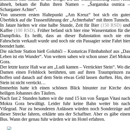
ähnelt, bekam die Bahn ihren Namen – „Šarganska osmica –
Scharganer Achter“.
Von unserem ersten Haltepunkt „Am Kreuz“ bot sich ein guter
Überblick auf die Trassenführung der „Achterbahn“ mit ihren Tunneln.
In Jatare hielten wir eine halbe Stunde, Zeit für Bier
(150 RSD)
un
Kaffee
(100 RSD)
. Früher befand sich hier eine Wasserstation für di
Dampfloks. Es heißt, dass an dieser Bahnstation noch nie ein
Fahrschein verkauft wurde und noch nie ein Passagier seine Fahrt hier
beendet hatte.
Die nächste Station hieß Golubići – Kusturicas Filmbahnhof aus „Das
Leben ist ein Wunder“. Von weitem sahen wir schon unser Ziel Mokra
Gora.
Der letzte kurze Halt war am „Ludi kamen – Verrückter Stein“. Wo die
Damen einen Felsblock berührten, um auf ihren Traumprinzen zu
hoffen und danach auf dem Stein etwas Geld lassen durften. Hm, der
Stein ist nicht verrückt…
Immerhin hatte ich einen schönen Blick hinunter zur Kirche des
heiligen Johannes des Täufers.
Nach fast 2 Stunden hatten wir die rund 15 km von Šargan Vitasi nach
Mokra Gora bewältigt. Leider fuhr keine Bahn weiter bis nach
Višegrad. Nur zu besonderen Anlässen würden noch Sonderzüge auf
dieser Strecke fahren, erklärte uns der Schaffner. Aber es gäbe einen
Bus. Wann der genau fuhr würden wir im Hotel erfahren.