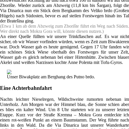
nordwestlicher Richtung ab und nach etwa 100 m standen wir auf dem
Zborište. Wieder zurück am Abzweig (11,8 km bis Šargan), folgt die
Via Dinarica nun ein Stück dem Bergkamm des Veliko brdo (Großen
Hügels) nach Südosten, bevor es auf steilen Forstwegen hinab ins Tal
der Bratešina ging.
(Etwa 1 km ab dem Abzweig zum Zborište führt ein Weg nach Süden.
Wer direkt nach Mokra Gora will, könnte diesen nutzen.)
An einer Quelle füllten wir unsere Trinkflaschen auf. Es war nicht
sicher, ob wir Wasser vorfinden würden, wenn es Zeit zum Biwakieren
war. Doch Wasser gab es heute genügend. Gegen 17 Uhr fanden wir
ein schönes Stück Wiese oberhalb des Forstweges für unser Zelt,
Wasser gab es gleich nebenan bei einer Hirtenhütte. Zwischen blauer
Akelei und weißen Narzissen kochte Anne Polenta mit Tofu-Gyros.
Unser Biwakplatz am Berghang des Putno brdo.
Eine Achterbahnfahrt
Nachts leichter Nieselregen, Wildschweine rumorten nebenan im
Unterholz. Am Morgen war der Himmel blau, die Sonne schien aber
es blies ein kalter Wind. Um 8 Uhr starteten wir zu unserer letzten
Etappe. Kurz vor der Straße Kremna – Mokra Gora entdeckte ich
einen rot-weißen Punkt an einem Baumstamm. Der Weg führte nach
links in den Wald. Da die Via Dinarica laut unserer Wanderkarte