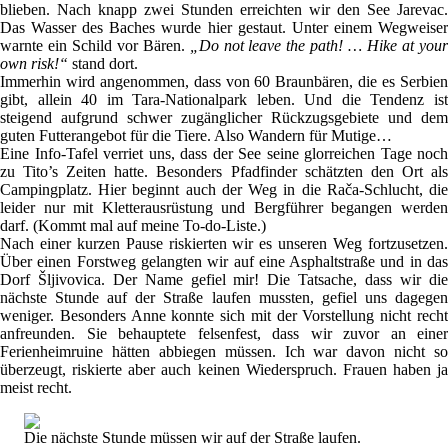
blieben. Nach knapp zwei Stunden erreichten wir den See Jarevac.
Das Wasser des Baches wurde hier gestaut. Unter einem Wegweiser
warnte ein Schild vor Bären.
„Do not leave the path! … Hike at you
own risk!“
stand dort.
Immerhin wird angenommen, dass von 60 Braunbären, die es Serbien
gibt, allein 40 im Tara-Nationalpark leben. Und die Tendenz ist
steigend aufgrund schwer zugänglicher Rückzugsgebiete und dem
guten Futterangebot für die Tiere. Also Wandern für Mutige…
Eine Info-Tafel verriet uns, dass der See seine glorreichen Tage noch
zu Tito’s Zeiten hatte. Besonders Pfadfinder schätzten den Ort als
Campingplatz. Hier beginnt auch der Weg in die Rača-Schlucht, die
leider nur mit Kletterausrüstung und Bergführer begangen werden
darf. (Kommt mal auf meine To-do-Liste.)
Nach einer kurzen Pause riskierten wir es unseren Weg fortzusetzen.
Über einen Forstweg gelangten wir auf eine Asphaltstraße und in das
Dorf Šljivovica. Der Name gefiel mir! Die Tatsache, dass wir die
nächste Stunde auf der Straße laufen mussten, gefiel uns dagegen
weniger. Besonders Anne konnte sich mit der Vorstellung nicht recht
anfreunden. Sie behauptete felsenfest, dass wir zuvor an einer
Ferienheimruine hätten abbiegen müssen. Ich war davon nicht so
überzeugt, riskierte aber auch keinen Wiederspruch. Frauen haben ja
meist recht.
Die nächste Stunde müssen wir auf der Straße laufen.