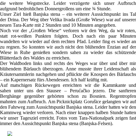
die weitere Wegstrecke. Leider verzögerte sich unser Aufbruch
aufgrund bedrohlichen Donnergrollens um eine ¾ Stunde.
Unser Ziel hieß Banjska stena – ein weiterer Aussichtspunkt ins Tal
der Drina. Der Weg über Velika livada (Große Wiese) war auf unserer
neuen Tara-Karte mit 2 Stunden und 10 Minuten angegeben.
Noch vor der „Großen Wiese“ verloren wir den Weg, da wir roten,
statt rot-weißen Punkten folgten. Doch nach ein paar Minuten
wandelten wir wieder auf dem rechten Pfad. Leider fing es wieder an
zu regnen. So konnten wir auch nicht den blühenden Enzian auf der
Wiese in Ruhe genießen sondern sahen zu wieder das schützende
Blätterdach des Waldes zu erreichen.
Der Waldboden links und rechts des Weges war über und über mir
blühendem Bärlauch überzogen. Anne musste ihrer Leidenschaft als
Kräutersammlerin nachgehen und pflückte die Knospen des Bärlauchs
– ein Kapernersatz fürs Abendessen. Ich half kräftig mit.
Auf matschigen Rückewegen erreichten wir die Kammkante und
sahen unter uns den Stausee – Perućačko jezero. Die sanfteren
Berghänge gegenüber gehörten schon zu Bosnien. Regentropfen
mahnten zum Aufbruch. Am Picknickplatz Gorušice gelangten wir auf
den Fahrweg zum Aussichtspunkt Banjska stena. Leider hatten wir den
Kammweg wieder verloren. Nach einer knappen halben Stunde hatten
wir unser Tagesziel erreicht. Fotos vom Tara-Nationalpark zeigen fast
immer den Aussichtspunkt Banjska stena (Banjska-Felsen).