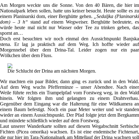
Am Morgen weckte uns die Sonne. Von den 40 Bären, die hier im
Nationalpark leben sollen, hatte uns keiner besucht. Heute sollte es zu
einem Planinarski dom, einer Berghütte gehen.
„Sedaljka (Planinarsk
dom) – 3 h“
stand auf einem Wegweiser. Berghütte bedeutete, e
würde heute mal nicht nur Wasser oder Tee zu trinken geben, das
spornt an…
Doch erst besuchten wir noch einmal den Aussichtspunkt Banjska
stena. Er lag ja praktisch auf dem Weg. Ich hoffte wieder auf
Morgennebel über dem Drina-Tal. Leider zogen nur ein paar
Wölkchen über dem Fluss.
Die Schlucht der Drina am nächsten Morgen.
Wir machten ein paar Bilder, dann ging es zurück und in den Wald.
Auf dem Weg wuchs Pfefferminze – unser Abendtee. Nach einer
Weile führte rechts ein Trampelpfad vom Forstweg weg, in den Wald
hinein. Wir folgten ihm und gelangten zu einem Drahtverhau.
Gegenüber dem Eingang war die Halterung für eine Wildkamera an
einem Baum befestigt. Noch ein paar Meter weiter und wir standen
wieder an einem Aussichtspunkt. Der Pfad folgte jetzt dem Bergkamm
und mündete schließlich wieder auf dem Forstweg.
Laut unserer Wanderkarte sollten auf diesem Wegabschnitt Serbische
Fichten (Picea omorika) wachsen. Es ist eine endemische Fichtenart,
die nur hier im Tara-Nationalpark am Mittellauf der Drina wachsen soll