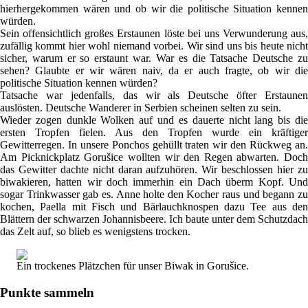
hierhergekommen wären und ob wir die politische Situation kennen
würden.
Sein offensichtlich großes Erstaunen löste bei uns Verwunderung aus,
zufällig kommt hier wohl niemand vorbei. Wir sind uns bis heute nicht
sicher, warum er so erstaunt war. War es die Tatsache Deutsche zu
sehen? Glaubte er wir wären naiv, da er auch fragte, ob wir die
politische Situation kennen würden?
Tatsache war jedenfalls, das wir als Deutsche öfter Erstaunen
auslösten. Deutsche Wanderer in Serbien scheinen selten zu sein.
Wieder zogen dunkle Wolken auf und es dauerte nicht lang bis die
ersten Tropfen fielen. Aus den Tropfen wurde ein kräftiger
Gewitterregen. In unsere Ponchos gehüllt traten wir den Rückweg an.
Am Picknickplatz Gorušice wollten wir den Regen abwarten. Doch
das Gewitter dachte nicht daran aufzuhören. Wir beschlossen hier zu
biwakieren, hatten wir doch immerhin ein Dach überm Kopf. Und
sogar Trinkwasser gab es. Anne holte den Kocher raus und begann zu
kochen, Paella mit Fisch und Bärlauchknospen dazu Tee aus den
Blättern der schwarzen Johannisbeere. Ich baute unter dem Schutzdach
das Zelt auf, so blieb es wenigstens trocken.
Ein trockenes Plätzchen für unser Biwak in Gorušice.
Punkte sammeln