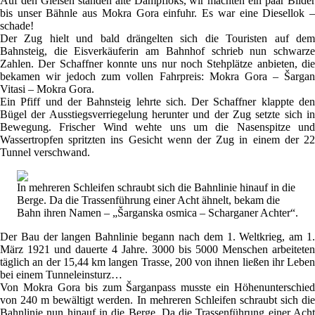
Auf den Gleisen standen alte Dampfloks, wir machten ein paar Bilder
bis unser Bähnle aus Mokra Gora einfuhr. Es war eine Diesellok –
schade!
Der Zug hielt und bald drängelten sich die Touristen auf dem
Bahnsteig, die Eisverkäuferin am Bahnhof schrieb nun schwarze
Zahlen. Der Schaffner konnte uns nur noch Stehplätze anbieten, die
bekamen wir jedoch zum vollen Fahrpreis: Mokra Gora – Šargan
Vitasi – Mokra Gora.
Ein Pfiff und der Bahnsteig lehrte sich. Der Schaffner klappte den
Bügel der Ausstiegsverriegelung herunter und der Zug setzte sich in
Bewegung. Frischer Wind wehte uns um die Nasenspitze und
Wassertropfen spritzten ins Gesicht wenn der Zug in einem der 22
Tunnel verschwand.
In mehreren Schleifen schraubt sich die Bahnlinie hinauf in die
Berge. Da die Trassenführung einer Acht ähnelt, bekam die
Bahn ihren Namen – „Šarganska osmica – Scharganer Achter“.
Der Bau der langen Bahnlinie begann nach dem 1. Weltkrieg, am 1.
März 1921 und dauerte 4 Jahre. 3000 bis 5000 Menschen arbeiteten
täglich an der 15,44 km langen Trasse, 200 von ihnen ließen ihr Leben
bei einem Tunneleinsturz…
Von Mokra Gora bis zum Šarganpass musste ein Höhenunterschied
von 240 m bewältigt werden. In mehreren Schleifen schraubt sich die
Bahnlinie nun hinauf in die Berge. Da die Trassenführung einer Acht