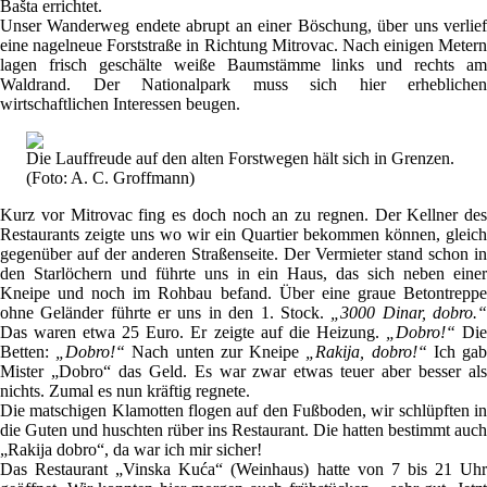
Bašta errichtet.
Unser Wanderweg endete abrupt an einer Böschung, über uns verlief
eine nagelneue Forststraße in Richtung Mitrovac. Nach einigen Metern
lagen frisch geschälte weiße Baumstämme links und rechts am
Waldrand. Der Nationalpark muss sich hier erheblichen
wirtschaftlichen Interessen beugen.
Die Lauffreude auf den alten Forstwegen hält sich in Grenzen.
(Foto: A. C. Groffmann)
Kurz vor Mitrovac fing es doch noch an zu regnen. Der Kellner des
Restaurants zeigte uns wo wir ein Quartier bekommen können, gleich
gegenüber auf der anderen Straßenseite. Der Vermieter stand schon in
den Starlöchern und führte uns in ein Haus, das sich neben einer
Kneipe und noch im Rohbau befand. Über eine graue Betontreppe
ohne Geländer führte er uns in den 1. Stock.
„3000 Dinar, dobro.
Das waren etwa 25 Euro. Er zeigte auf die Heizung.
„Dobro!“
Di
Betten:
„Dobro!“
Nach unten zur Kneipe
„Rakija, dobro!“
Ich ga
Mister „Dobro“ das Geld. Es war zwar etwas teuer aber besser als
nichts. Zumal es nun kräftig regnete.
Die matschigen Klamotten flogen auf den Fußboden, wir schlüpften in
die Guten und huschten rüber ins Restaurant. Die hatten bestimmt auch
„Rakija dobro“, da war ich mir sicher!
Das Restaurant „Vinska Kuća“ (Weinhaus) hatte von 7 bis 21 Uhr