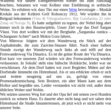
Während wir unsere Energiereserven wieder bis zum Anschlag
brachten, bekamen wir vom Kellner eine Einführung in serbische
Weine. So erfuhren wir, dass Tito nur einen
Wein
bevorzugte – Muská
Krokán aus der Kellerei Gróf Rohonczy 1912. Wir würden ihn in
Belgrad bekommen
(Vino & Vinogradarstvo, Ilije Garašanina 22 oder
Zmaj od Noćaja 9)
. Es hatte aufgehört zu regnen, der Nebel hing aber
immer noch in den Baumwipfeln. Unser Ziel war das Dorf Šargan
Vitasi. Von dort wollten wir mit der Bergbahn „Šarganska osmica –
Scharganer Achter“ nach Mokra Gora fahren.
Von Mitrovac folgten wir dem Wanderweg ein Stück auf der
Asphaltstraße, die zum Zaovine-Stausee führt. Nach einer halben
Stunde zweigt der Wanderweg nach links ab und trifft auf den
Fernwanderweg Via Dinarica. Es ist die grüne Route der Via Dinarica.
Erst kurz vor unserem Ziel würden wir den Fernwanderweg wieder
verlassenen. In Sekulić steht eine hübsche Holzkirche, leider war sie
verschlossen. Ab dem Dorf hatten wir zwei Begleiter. Mitten auf der
Dorfstraße lümmelte ein Hirtenhund. Als er uns erblickte erhob er sich
und trottete neugierig auf uns zu, gefolgt von einer
Promenadenmischung. Sein Besitzer, ein alter Mann kam aus dem
Hoftor und begrüßte uns. Leider verstanden wir nicht viel, außer dem
üblichen Woher und Wohin.
Wir setzten unseren Weg fort und der Opa lief mit seinen zwei Hunden
zurück zu seinem Haus. Es dauerte aber nicht lang und wir sahen den
Hirtenhund die Straße hinunterrennen, ab jetzt wich er nicht mehr von
unserer Seite.