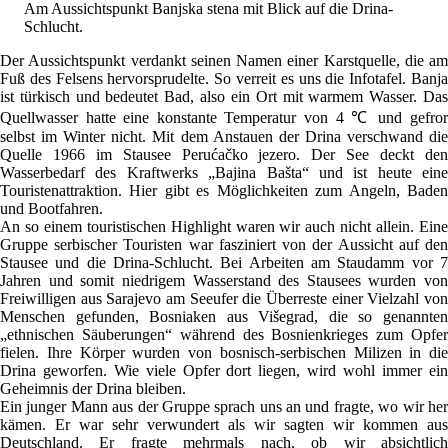
Am Aussichtspunkt Banjska stena mit Blick auf die Drina-
Schlucht.
Der Aussichtspunkt verdankt seinen Namen einer Karstquelle, die am
Fuß des Felsens hervorsprudelte. So verreit es uns die Infotafel. Banja
ist türkisch und bedeutet Bad, also ein Ort mit warmem Wasser. Das
Quellwasser hatte eine konstante Temperatur von 4 ℃ und gefror
selbst im Winter nicht. Mit dem Anstauen der Drina verschwand die
Quelle 1966 im Stausee Perućačko jezero. Der See deckt den
Wasserbedarf des Kraftwerks „Bajina Bašta“ und ist heute eine
Touristenattraktion. Hier gibt es Möglichkeiten zum Angeln, Baden
und Bootfahren.
An so einem touristischen Highlight waren wir auch nicht allein. Eine
Gruppe serbischer Touristen war fasziniert von der Aussicht auf den
Stausee und die Drina-Schlucht. Bei Arbeiten am Staudamm vor 7
Jahren und somit niedrigem Wasserstand des Stausees wurden von
Freiwilligen aus Sarajevo am Seeufer die Überreste einer Vielzahl von
Menschen gefunden, Bosniaken aus Višegrad, die so genannten
„ethnischen Säuberungen“ während des Bosnienkrieges zum Opfer
fielen. Ihre Körper wurden von bosnisch-serbischen Milizen in die
Drina geworfen. Wie viele Opfer dort liegen, wird wohl immer ein
Geheimnis der Drina bleiben.
Ein junger Mann aus der Gruppe sprach uns an und fragte, wo wir her
kämen. Er war sehr verwundert als wir sagten wir kommen aus
Deutschland. Er fragte mehrmals nach, ob wir absichtlich