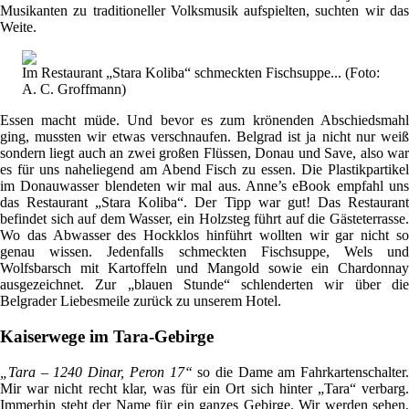
Musikanten zu traditioneller Volksmusik aufspielten, suchten wir das
Weite.
Im Restaurant „Stara Koliba“ schmeckten Fischsuppe... (Foto:
A. C. Groffmann)
Essen macht müde. Und bevor es zum krönenden Abschiedsmahl
ging, mussten wir etwas verschnaufen. Belgrad ist ja nicht nur weiß
sondern liegt auch an zwei großen Flüssen, Donau und Save, also war
es für uns naheliegend am Abend Fisch zu essen. Die Plastikpartikel
im Donauwasser blendeten wir mal aus. Anne’s eBook empfahl uns
das Restaurant „Stara Koliba“. Der Tipp war gut! Das Restaurant
befindet sich auf dem Wasser, ein Holzsteg führt auf die Gästeterrasse.
Wo das Abwasser des Hockklos hinführt wollten wir gar nicht so
genau wissen. Jedenfalls schmeckten Fischsuppe, Wels und
Wolfsbarsch mit Kartoffeln und Mangold sowie ein Chardonnay
ausgezeichnet. Zur „blauen Stunde“ schlenderten wir über die
Belgrader Liebesmeile zurück zu unserem Hotel.
Kaiserwege im Tara-Gebirge
„Tara – 1240 Dinar, Peron 17“
so die Dame am Fahrkartenschalter.
Mir war nicht recht klar, was für ein Ort sich hinter „Tara“ verbarg.
Immerhin steht der Name für ein ganzes Gebirge. Wir werden sehen.