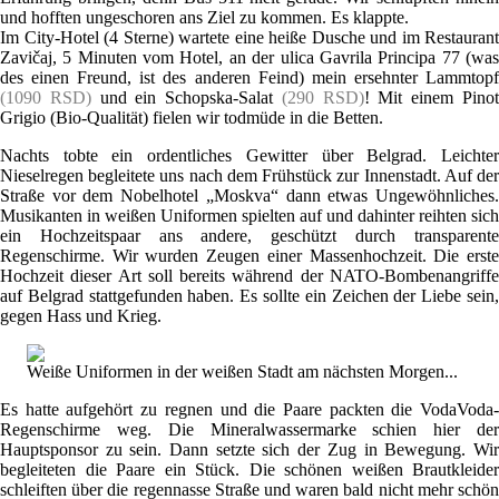
und hofften ungeschoren ans Ziel zu kommen. Es klappte.
Im City-Hotel (4 Sterne) wartete eine heiße Dusche und im Restaurant
Zavičaj, 5 Minuten vom Hotel, an der ulica Gavrila Principa 77 (was
des einen Freund, ist des anderen Feind) mein ersehnter Lammtopf
(1090 RSD)
und ein Schopska-Salat
(290 RSD)
! Mit einem Pino
Grigio (Bio-Qualität) fielen wir todmüde in die Betten.
Nachts tobte ein ordentliches Gewitter über Belgrad. Leichter
Nieselregen begleitete uns nach dem Frühstück zur Innenstadt. Auf der
Straße vor dem Nobelhotel „Moskva“ dann etwas Ungewöhnliches.
Musikanten in weißen Uniformen spielten auf und dahinter reihten sich
ein Hochzeitspaar ans andere, geschützt durch transparente
Regenschirme. Wir wurden Zeugen einer Massenhochzeit. Die erste
Hochzeit dieser Art soll bereits während der NATO-Bombenangriffe
auf Belgrad stattgefunden haben. Es sollte ein Zeichen der Liebe sein,
gegen Hass und Krieg.
Weiße Uniformen in der weißen Stadt am nächsten Morgen...
Es hatte aufgehört zu regnen und die Paare packten die VodaVoda-
Regenschirme weg. Die Mineralwassermarke schien hier der
Hauptsponsor zu sein. Dann setzte sich der Zug in Bewegung. Wir
begleiteten die Paare ein Stück. Die schönen weißen Brautkleider
schleiften über die regennasse Straße und waren bald nicht mehr schön