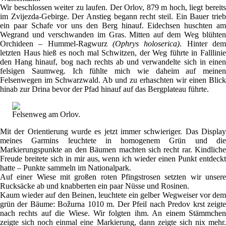
Wir beschlossen weiter zu laufen. Der Orlov, 879 m hoch, liegt bereits
im Zvijezda-Gebirge. Der Anstieg begann recht steil. Ein Bauer trieb
ein paar Schafe vor uns den Berg hinauf. Eidechsen huschten am
Wegrand und verschwanden im Gras. Mitten auf dem Weg blühten
Orchideen – Hummel-Ragwurz
(Ophrys holoserica)
. Hinter de
letzten Haus hieß es noch mal Schwitzen, der Weg führte in Falllinie
den Hang hinauf, bog nach rechts ab und verwandelte sich in einen
felsigen Saumweg. Ich fühlte mich wie daheim auf meinen
Felsenwegen im Schwarzwald. Ab und zu erhaschten wir einen Blick
hinab zur Drina bevor der Pfad hinauf auf das Bergplateau führte.
Felsenweg am Orlov.
Mit der Orientierung wurde es jetzt immer schwieriger. Das Display
meines Garmins leuchtete in homogenem Grün und die
Markierungspunkte an den Bäumen machten sich recht rar. Kindliche
Freude breitete sich in mir aus, wenn ich wieder einen Punkt entdeckt
hatte – Punkte sammeln im Nationalpark.
Auf einer Wiese mit großen roten Pfingstrosen setzten wir unsere
Rucksäcke ab und knabberten ein paar Nüsse und Rosinen.
Kaum wieder auf den Beinen, leuchtete ein gelber Wegweiser vor dem
grün der Bäume: Božurna 1010 m. Der Pfeil nach Predov krst zeigte
nach rechts auf die Wiese. Wir folgten ihm. An einem Stämmchen
zeigte sich noch einmal eine Markierung, dann zeigte sich nix mehr.