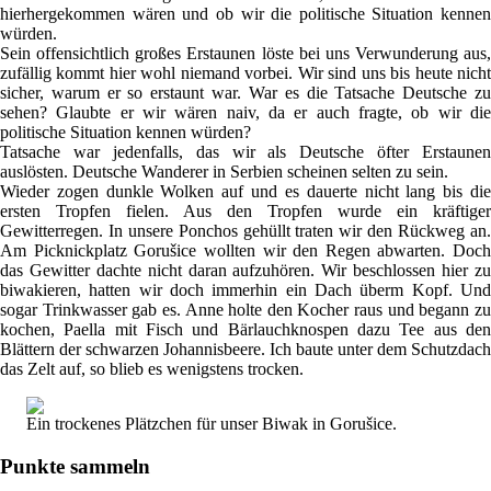
hierhergekommen wären und ob wir die politische Situation kennen
würden.
Sein offensichtlich großes Erstaunen löste bei uns Verwunderung aus,
zufällig kommt hier wohl niemand vorbei. Wir sind uns bis heute nicht
sicher, warum er so erstaunt war. War es die Tatsache Deutsche zu
sehen? Glaubte er wir wären naiv, da er auch fragte, ob wir die
politische Situation kennen würden?
Tatsache war jedenfalls, das wir als Deutsche öfter Erstaunen
auslösten. Deutsche Wanderer in Serbien scheinen selten zu sein.
Wieder zogen dunkle Wolken auf und es dauerte nicht lang bis die
ersten Tropfen fielen. Aus den Tropfen wurde ein kräftiger
Gewitterregen. In unsere Ponchos gehüllt traten wir den Rückweg an.
Am Picknickplatz Gorušice wollten wir den Regen abwarten. Doch
das Gewitter dachte nicht daran aufzuhören. Wir beschlossen hier zu
biwakieren, hatten wir doch immerhin ein Dach überm Kopf. Und
sogar Trinkwasser gab es. Anne holte den Kocher raus und begann zu
kochen, Paella mit Fisch und Bärlauchknospen dazu Tee aus den
Blättern der schwarzen Johannisbeere. Ich baute unter dem Schutzdach
das Zelt auf, so blieb es wenigstens trocken.
Ein trockenes Plätzchen für unser Biwak in Gorušice.
Punkte sammeln