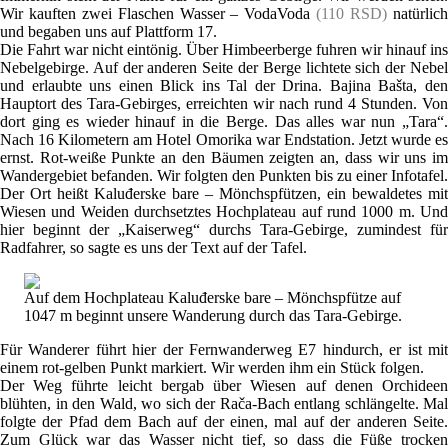
Wir kauften zwei Flaschen Wasser – VodaVoda
(110 RSD)
natürlic
und begaben uns auf Plattform 17.
Die Fahrt war nicht eintönig. Über Himbeerberge fuhren wir hinauf ins
Nebelgebirge. Auf der anderen Seite der Berge lichtete sich der Nebel
und erlaubte uns einen Blick ins Tal der Drina. Bajina Bašta, den
Hauptort des Tara-Gebirges, erreichten wir nach rund 4 Stunden. Von
dort ging es wieder hinauf in die Berge. Das alles war nun „Tara“.
Nach 16 Kilometern am Hotel Omorika war Endstation. Jetzt wurde es
ernst. Rot-weiße Punkte an den Bäumen zeigten an, dass wir uns im
Wandergebiet befanden. Wir folgten den Punkten bis zu einer Infotafel.
Der Ort heißt Kaluđerske bare – Mönchspfützen, ein bewaldetes mit
Wiesen und Weiden durchsetztes Hochplateau auf rund 1000 m. Und
hier beginnt der „Kaiserweg“ durchs Tara-Gebirge, zumindest für
Radfahrer, so sagte es uns der Text auf der Tafel.
Auf dem Hochplateau Kaluđerske bare – Mönchspfütze auf
1047 m beginnt unsere Wanderung durch das Tara-Gebirge.
Für Wanderer führt hier der Fernwanderweg E7 hindurch, er ist mit
einem rot-gelben Punkt markiert. Wir werden ihm ein Stück folgen.
Der Weg führte leicht bergab über Wiesen auf denen Orchideen
blühten, in den Wald, wo sich der Rača-Bach entlang schlängelte. Mal
folgte der Pfad dem Bach auf der einen, mal auf der anderen Seite.
Zum Glück war das Wasser nicht tief, so dass die Füße trocken