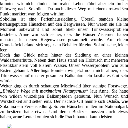
konnten wir nicht finden. Im realen Leben führt aber ein breiter
Fahrweg nach Sokolina. Da auch dieser Weg mit einem rot-weißen
Punkt markiert war, folgten wir ihm.
Sokolina ist eine Ferienhaussiedlung. Überall standen kleine
herausgeputzte Häuschen auf den Bergwiesen. Nur waren sie alle im
Moment unbewohnt und somit blieb unser Trinkwasserproblem
bestehen. Anne war sich sicher, dass die Häuser Zisternen haben
mussten, in denen Regenwasser gesammelt wurde. Auf einem
Grundstück befand sich sogar ein Behälter für eine Solardusche, leider
leer.
Doch das Glück nahte hinter der Siedlung an einer kleinen
Waldarbeiterhütte. Neben dem Haus stand ein Holztisch mit mehreren
Plastikkanistern voll klarem Wasser. Unser Wasserproblem war zum
Ersten gebannt. Allerdings konnten wir jetzt noch nicht ahnen, dass
Trinkwasser auf unserer gesamten Balkantour ein kostbares Gut sein
würde.
Weiter ging es durch schattigen Mischwald über steinige Forstwege.
„Einfache Wege mit maximalem Naturgenuss“
laut Anne. Sie hatte
von wilden wurzeligen Balkanpfaden geträumt. Nun Wunsch und
Wirklichkeit sind selten eins. Der nächste Ort nannte sich Osluša, wie
Sokolina ein Feriensiedlung. So ein Häuschen mitten im Nationalpark
zu besitzen hatte etwas. Und deren Besitzer mussten auch etwas
haben, arme Leute konnten sich die Prachtbauten kaum leisten.