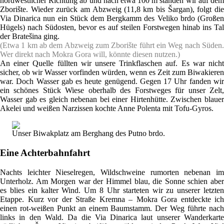
nordwestlicher Richtung ab und nach etwa 100 m standen wir auf dem
Zborište. Wieder zurück am Abzweig (11,8 km bis Šargan), folgt die
Via Dinarica nun ein Stück dem Bergkamm des Veliko brdo (Großen
Hügels) nach Südosten, bevor es auf steilen Forstwegen hinab ins Tal
der Bratešina ging.
(Etwa 1 km ab dem Abzweig zum Zborište führt ein Weg nach Süden.
Wer direkt nach Mokra Gora will, könnte diesen nutzen.)
An einer Quelle füllten wir unsere Trinkflaschen auf. Es war nicht
sicher, ob wir Wasser vorfinden würden, wenn es Zeit zum Biwakieren
war. Doch Wasser gab es heute genügend. Gegen 17 Uhr fanden wir
ein schönes Stück Wiese oberhalb des Forstweges für unser Zelt,
Wasser gab es gleich nebenan bei einer Hirtenhütte. Zwischen blauer
Akelei und weißen Narzissen kochte Anne Polenta mit Tofu-Gyros.
Unser Biwakplatz am Berghang des Putno brdo.
Eine Achterbahnfahrt
Nachts leichter Nieselregen, Wildschweine rumorten nebenan im
Unterholz. Am Morgen war der Himmel blau, die Sonne schien aber
es blies ein kalter Wind. Um 8 Uhr starteten wir zu unserer letzten
Etappe. Kurz vor der Straße Kremna – Mokra Gora entdeckte ich
einen rot-weißen Punkt an einem Baumstamm. Der Weg führte nach
links in den Wald. Da die Via Dinarica laut unserer Wanderkarte