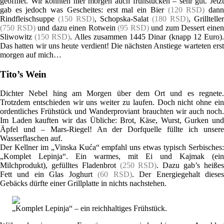
geöffnet. Wir konnten hier morgen auch frühstücken – sehr gut. Jetzt
gab es jedoch was Gescheites: erst mal ein Bier
(120 RSD)
dan
Rindfleischsuppe
(150 RSD)
, Schopska-Salat
(180 RSD)
, Grillteller
(750 RSD)
und dazu einen Rotwein
(95 RSD)
und zum Dessert eine
Sliwowitz
(150 RSD)
. Alles zusammen 1445 Dinar (knapp 12 Euro)
Das hatten wir uns heute verdient! Die nächsten Anstiege warteten erst
morgen auf mich…
Tito’s Wein
Dichter Nebel hing am Morgen über dem Ort und es regnete.
Trotzdem entschieden wir uns weiter zu laufen. Doch nicht ohne ein
ordentliches Frühstück und Wanderproviant brauchten wir auch noch.
Im Laden kauften wir das Übliche: Brot, Käse, Wurst, Gurken und
Äpfel und – Mars-Riegel! An der Dorfquelle füllte ich unsere
Wasserflaschen auf.
Der Kellner im „Vinska Kuća“ empfahl uns etwas typisch Serbisches:
„Komplet Lepinja“. Ein warmes, mit Ei und Kajmak (ein
Milchprodukt), gefülltes Fladenbrot
(250 RSD)
. Dazu gab’s heiße
Fett und ein Glas Joghurt
(60 RSD)
. Der Energiegehalt diese
Gebäcks dürfte einer Grillplatte in nichts nachstehen.
„Komplet Lepinja“ – ein reichhaltiges Frühstück.