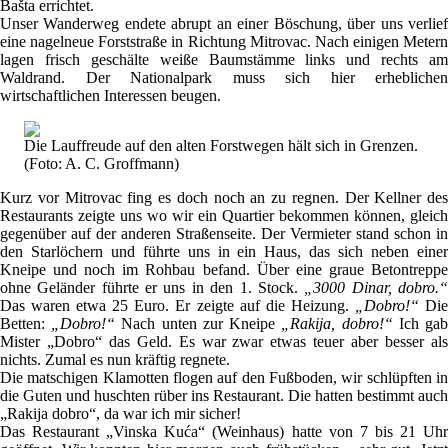
Bašta errichtet.
Unser Wanderweg endete abrupt an einer Böschung, über uns verlief
eine nagelneue Forststraße in Richtung Mitrovac. Nach einigen Metern
lagen frisch geschälte weiße Baumstämme links und rechts am
Waldrand. Der Nationalpark muss sich hier erheblichen
wirtschaftlichen Interessen beugen.
Die Lauffreude auf den alten Forstwegen hält sich in Grenzen.
(Foto: A. C. Groffmann)
Kurz vor Mitrovac fing es doch noch an zu regnen. Der Kellner des
Restaurants zeigte uns wo wir ein Quartier bekommen können, gleich
gegenüber auf der anderen Straßenseite. Der Vermieter stand schon in
den Starlöchern und führte uns in ein Haus, das sich neben einer
Kneipe und noch im Rohbau befand. Über eine graue Betontreppe
ohne Geländer führte er uns in den 1. Stock.
„3000 Dinar, dobro.
Das waren etwa 25 Euro. Er zeigte auf die Heizung.
„Dobro!“
Di
Betten:
„Dobro!“
Nach unten zur Kneipe
„Rakija, dobro!“
Ich ga
Mister „Dobro“ das Geld. Es war zwar etwas teuer aber besser als
nichts. Zumal es nun kräftig regnete.
Die matschigen Klamotten flogen auf den Fußboden, wir schlüpften in
die Guten und huschten rüber ins Restaurant. Die hatten bestimmt auch
„Rakija dobro“, da war ich mir sicher!
Das Restaurant „Vinska Kuća“ (Weinhaus) hatte von 7 bis 21 Uhr