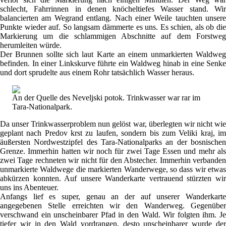
schlecht, Fahrrinnen in denen knöcheltiefes Wasser stand. Wir
balancierten am Wegrand entlang. Nach einer Weile tauchten unsere
Punkte wieder auf. So langsam dämmerte es uns. Es schien, als ob die
Markierung um die schlammigen Abschnitte auf dem Forstweg
herumleiten würde.
Der Brunnen sollte sich laut Karte an einem unmarkierten Waldweg
befinden. In einer Linkskurve führte ein Waldweg hinab in eine Senke
und dort sprudelte aus einem Rohr tatsächlich Wasser heraus.
An der Quelle des Neveljski potok. Trinkwasser war rar im
Tara-Nationalpark.
Da unser Trinkwasserproblem nun gelöst war, überlegten wir nicht wie
geplant nach Predov krst zu laufen, sondern bis zum Veliki kraj, im
äußersten Nordwestzipfel des Tara-Nationalparks an der bosnischen
Grenze. Immerhin hatten wir noch für zwei Tage Essen und mehr als
zwei Tage rechneten wir nicht für den Abstecher. Immerhin verbanden
unmarkierte Waldwege die markierten Wanderwege, so dass wir etwas
abkürzen konnten. Auf unsere Wanderkarte vertrauend stürzten wir
uns ins Abenteuer.
Anfangs lief es super, genau an der auf unserer Wanderkarte
angegebenen Stelle erreichten wir den Wanderweg. Gegenüber
verschwand ein unscheinbarer Pfad in den Wald. Wir folgten ihm. Je
tiefer wir in den Wald vordrangen, desto unscheinbarer wurde der