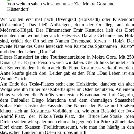
Von weitem sahen wir schon unser Ziel Mokra Gora und
Küstendorf.
Wir wollten erst mal nach Drvengrad (Holzstadt) oder Kustendorf
(Küstendorf). Das hieß Aufsteigen, denn der Ort liegt auf dem
Mećavnik-Hügel. Der Filmemacher Emir Kusturica ließ das Dorf
errichten und wohnt hier auch zeitweise. Da alle Gebäude aus Holz
sind, erhielt der Ort seinen Namen Drvengrad (drven = Holz). Der
zweite Name des Ortes leitet sich von Kustoricas Spitznamen „Kusto“
und dem deutschen „Dorf“ ab.
Dieses Kunstdorf ist eine Touristenattraktion in Mokra Gora. Mit 250
Dinar
(2 EUR)
pro Person waren wir dabei. Gleich links befindet sic
der Souvenirladen, in dem auch die Filme Kusturicas verkauft werden.
Anne kaufte gleich drei. Leider gab es den Film „Das Leben ist ein
Wunder“ nicht.
Am Ende des Tesla-Platzes steht eine Holzkirche, daneben ein alter
Wolga wie ihn früher Staatsoberhäupter im Osten benutzten. An einem
Haus verzieren die Porträts vom ersten Kosmonauten Juri Gagarin,
dem Fußballer Diego Maradona und dem ehemaligen Staatschef
Kubas Fidel Castro die Fassade. Die Namen der Plätze und Straßen
lehnen sich an Kusturicas Vorbildern an, wie zum Beispiel der Ivo-
Andrić-Platz, der Nikola-Tesla-Platz, die Bruce-Lee-Straße (den
Dreien sollten wir später noch einmal begegnen). Im Prinzip ähnelt das
Dorf einem Skansen (Freilichtmuseum), wie man ihn häufig in den
slawischen Ländern im Osten Europas antrifft.