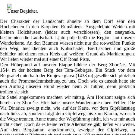
Unser Begleiter.
Der Charakter der Landschaft ähnelte ab dem Dorf sehr den
Hochebenen in den Karpaten Rumäniens. Ausgedehnte Weiden mit
kleinen Holzhäusern (leider auch verschlossen), den osatyanka,
bestimmten die Landschaft. Ljuto polje heißt die Region laut unserer
Wanderkarte. An den Bäumen wiesen nicht nur die rot-weißen Punkte
den Weg, hier dienten auch Kuhschädel, Bierflaschen und große
Schilder mit einem roten Kreis auf weißem Grund als Markierungen.
Wir liefen wieder mal auf einer Off-Road-Piste.
Den Höhepunkt auf unserer Etappe bildete der Berg Zborište. Mit
1544 m der höchste Berg des Tara-Gebirges. Ein Stück vor dem
Bergsattel unterhalb der Runjeva glava (1438 m) gesellte sich plötzlich
auch die Promenadenmischung zu uns. Doch wie es aussah hatte sie
den Auftrag unseren Hund wieder heim zu führen, denn plötzlich
trollten sie sich.
Im Sattel angekommen machten wir mittag. Am Horizont zeigte sich
bereits der Zborište. Hier hatte unsere Wanderkarte einen Fehler. Die
Via Dinarica zweigt nicht, wie auf der Karte, vor dem Gipfelanstieg
nach links ab, sondern folgt dem Gipfelweg bis zum Kamm, wo sich
die Wege trennen. Anne traute der Wegführung nicht, ich war mir auch
nicht sicher. Doch da es keine rechte Alternative gab, liefen wir weiter.
Auf dem Bergkamm angekommen, zweigte der Gipfelweg in