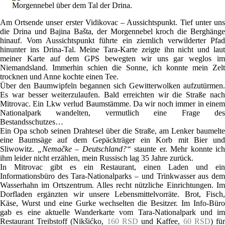
Morgennebel über dem Tal der Drina.
Am Ortsende unser erster Vidikovac – Aussichtspunkt. Tief unter uns
die Drina und Bajina Bašta, der Morgennebel kroch die Berghänge
hinauf. Vom Aussichtspunkt führte ein ziemlich verwilderter Pfad
hinunter ins Drina-Tal. Meine Tara-Karte zeigte ihn nicht und laut
meiner Karte auf dem GPS bewegten wir uns gar weglos im
Niemandsland. Immerhin schien die Sonne, ich konnte mein Zelt
trocknen und Anne kochte einen Tee.
Über den Baumwipfeln begannen sich Gewitterwolken aufzutürmen.
Es war besser weiterzulaufen. Bald erreichten wir die Straße nach
Mitrovac. Ein Lkw verlud Baumstämme. Da wir noch immer in einem
Nationalpark wandelten, vermutlich eine Frage des
Bestandsschutzes…
Ein Opa schob seinen Drahtesel über die Straße, am Lenker baumelte
eine Baumsäge auf dem Gepäckträger ein Korb mit Bier und
Sliwowitz.
„Nemačke – Deutschland?“
staunte er. Mehr konnte ich
ihm leider nicht erzählen, mein Russisch lag 35 Jahre zurück.
In Mitrovac gibt es ein Restaurant, einen Laden und ein
Informationsbüro des Tara-Nationalparks – und Trinkwasser aus dem
Wasserhahn im Ortszentrum. Alles recht nützliche Einrichtungen. Im
Dorfladen ergänzten wir unsere Lebensmittelvorräte. Brot, Fisch,
Käse, Wurst und eine Gurke wechselten die Besitzer. Im Info-Büro
gab es eine aktuelle Wanderkarte vom Tara-Nationalpark und im
Restaurant Treibstoff (Nikšićko,
160 RSD
und Kaffee,
60 RSD
) fü