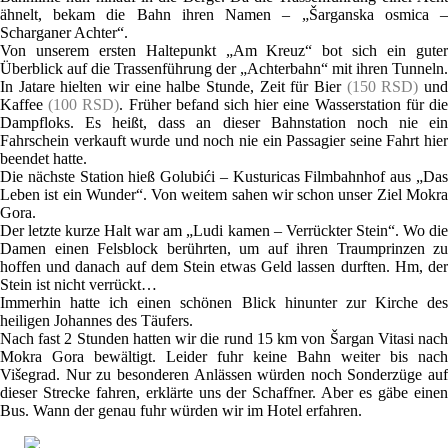
ähnelt, bekam die Bahn ihren Namen – „Šarganska osmica –
Scharganer Achter“.
Von unserem ersten Haltepunkt „Am Kreuz“ bot sich ein guter
Überblick auf die Trassenführung der „Achterbahn“ mit ihren Tunneln.
In Jatare hielten wir eine halbe Stunde, Zeit für Bier
(150 RSD)
un
Kaffee
(100 RSD)
. Früher befand sich hier eine Wasserstation für di
Dampfloks. Es heißt, dass an dieser Bahnstation noch nie ein
Fahrschein verkauft wurde und noch nie ein Passagier seine Fahrt hier
beendet hatte.
Die nächste Station hieß Golubići – Kusturicas Filmbahnhof aus „Das
Leben ist ein Wunder“. Von weitem sahen wir schon unser Ziel Mokra
Gora.
Der letzte kurze Halt war am „Ludi kamen – Verrückter Stein“. Wo die
Damen einen Felsblock berührten, um auf ihren Traumprinzen zu
hoffen und danach auf dem Stein etwas Geld lassen durften. Hm, der
Stein ist nicht verrückt…
Immerhin hatte ich einen schönen Blick hinunter zur Kirche des
heiligen Johannes des Täufers.
Nach fast 2 Stunden hatten wir die rund 15 km von Šargan Vitasi nach
Mokra Gora bewältigt. Leider fuhr keine Bahn weiter bis nach
Višegrad. Nur zu besonderen Anlässen würden noch Sonderzüge auf
dieser Strecke fahren, erklärte uns der Schaffner. Aber es gäbe einen
Bus. Wann der genau fuhr würden wir im Hotel erfahren.