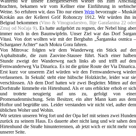
Während wir unsere Energiereserven wieder bis zum Anschlag
brachten, bekamen wir vom Kellner eine Einführung in serbische
Weine. So erfuhren wir, dass Tito nur einen
Wein
bevorzugte – Muská
Krokán aus der Kellerei Gróf Rohonczy 1912. Wir würden ihn in
Belgrad bekommen
(Vino & Vinogradarstvo, Ilije Garašanina 22 oder
Zmaj od Noćaja 9)
. Es hatte aufgehört zu regnen, der Nebel hing aber
immer noch in den Baumwipfeln. Unser Ziel war das Dorf Šargan
Vitasi. Von dort wollten wir mit der Bergbahn „Šarganska osmica –
Scharganer Achter“ nach Mokra Gora fahren.
Von Mitrovac folgten wir dem Wanderweg ein Stück auf der
Asphaltstraße, die zum Zaovine-Stausee führt. Nach einer halben
Stunde zweigt der Wanderweg nach links ab und trifft auf den
Fernwanderweg Via Dinarica. Es ist die grüne Route der Via Dinarica.
Erst kurz vor unserem Ziel würden wir den Fernwanderweg wieder
verlassenen. In Sekulić steht eine hübsche Holzkirche, leider war sie
verschlossen. Ab dem Dorf hatten wir zwei Begleiter. Mitten auf der
Dorfstraße lümmelte ein Hirtenhund. Als er uns erblickte erhob er sich
und trottete neugierig auf uns zu, gefolgt von einer
Promenadenmischung. Sein Besitzer, ein alter Mann kam aus dem
Hoftor und begrüßte uns. Leider verstanden wir nicht viel, außer dem
üblichen Woher und Wohin.
Wir setzten unseren Weg fort und der Opa lief mit seinen zwei Hunden
zurück zu seinem Haus. Es dauerte aber nicht lang und wir sahen den
Hirtenhund die Straße hinunterrennen, ab jetzt wich er nicht mehr von
unserer Seite.