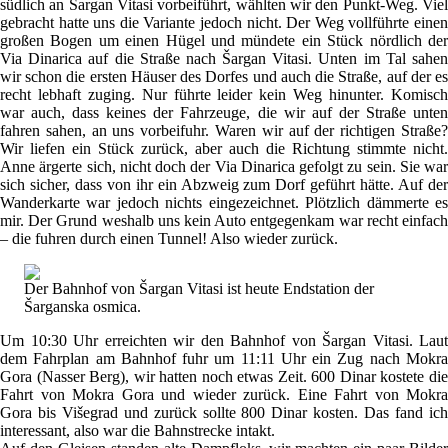
südlich an Šargan Vitasi vorbeiführt, wählten wir den Punkt-Weg. Viel
gebracht hatte uns die Variante jedoch nicht. Der Weg vollführte einen
großen Bogen um einen Hügel und mündete ein Stück nördlich der
Via Dinarica auf die Straße nach Šargan Vitasi. Unten im Tal sahen
wir schon die ersten Häuser des Dorfes und auch die Straße, auf der es
recht lebhaft zuging. Nur führte leider kein Weg hinunter. Komisch
war auch, dass keines der Fahrzeuge, die wir auf der Straße unten
fahren sahen, an uns vorbeifuhr. Waren wir auf der richtigen Straße?
Wir liefen ein Stück zurück, aber auch die Richtung stimmte nicht.
Anne ärgerte sich, nicht doch der Via Dinarica gefolgt zu sein. Sie war
sich sicher, dass von ihr ein Abzweig zum Dorf geführt hätte. Auf der
Wanderkarte war jedoch nichts eingezeichnet. Plötzlich dämmerte es
mir. Der Grund weshalb uns kein Auto entgegenkam war recht einfach
– die fuhren durch einen Tunnel! Also wieder zurück.
Der Bahnhof von Šargan Vitasi ist heute Endstation der
Šarganska osmica.
Um 10:30 Uhr erreichten wir den Bahnhof von Šargan Vitasi. Laut
dem Fahrplan am Bahnhof fuhr um 11:11 Uhr ein Zug nach Mokra
Gora (Nasser Berg), wir hatten noch etwas Zeit. 600 Dinar kostete die
Fahrt von Mokra Gora und wieder zurück. Eine Fahrt von Mokra
Gora bis Višegrad und zurück sollte 800 Dinar kosten. Das fand ich
interessant, also war die Bahnstrecke intakt.