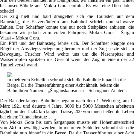
Auf den Gleisen standen alte Dampfloks, wir machten ein paar Bilder
bis unser Bähnle aus Mokra Gora einfuhr. Es war eine Diesellok –
schade!
Der Zug hielt und bald drängelten sich die Touristen auf dem
Bahnsteig, die Eisverkäuferin am Bahnhof schrieb nun schwarze
Zahlen. Der Schaffner konnte uns nur noch Stehplätze anbieten, die
bekamen wir jedoch zum vollen Fahrpreis: Mokra Gora – Šargan
Vitasi – Mokra Gora.
Ein Pfiff und der Bahnsteig lehrte sich. Der Schaffner klappte den
Bügel der Ausstiegsverriegelung herunter und der Zug setzte sich in
Bewegung. Frischer Wind wehte uns um die Nasenspitze und
Wassertropfen spritzten ins Gesicht wenn der Zug in einem der 22
Tunnel verschwand.
In mehreren Schleifen schraubt sich die Bahnlinie hinauf in die
Berge. Da die Trassenführung einer Acht ähnelt, bekam die
Bahn ihren Namen – „Šarganska osmica – Scharganer Achter“.
Der Bau der langen Bahnlinie begann nach dem 1. Weltkrieg, am 1.
März 1921 und dauerte 4 Jahre. 3000 bis 5000 Menschen arbeiteten
täglich an der 15,44 km langen Trasse, 200 von ihnen ließen ihr Leben
bei einem Tunneleinsturz…
Von Mokra Gora bis zum Šarganpass musste ein Höhenunterschied
von 240 m bewältigt werden. In mehreren Schleifen schraubt sich die
Bahnlinie nun hinauf in die Berge. Da die Trassenführung einer Acht