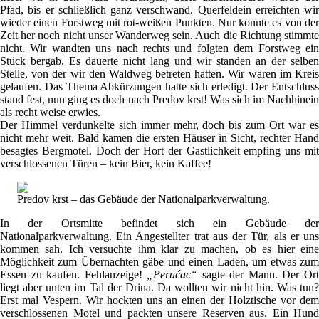
Pfad, bis er schließlich ganz verschwand. Querfeldein erreichten wir
wieder einen Forstweg mit rot-weißen Punkten. Nur konnte es von der
Zeit her noch nicht unser Wanderweg sein. Auch die Richtung stimmte
nicht. Wir wandten uns nach rechts und folgten dem Forstweg ein
Stück bergab. Es dauerte nicht lang und wir standen an der selben
Stelle, von der wir den Waldweg betreten hatten. Wir waren im Kreis
gelaufen. Das Thema Abkürzungen hatte sich erledigt. Der Entschluss
stand fest, nun ging es doch nach Predov krst! Was sich im Nachhinein
als recht weise erwies.
Der Himmel verdunkelte sich immer mehr, doch bis zum Ort war es
nicht mehr weit. Bald kamen die ersten Häuser in Sicht, rechter Hand
besagtes Bergmotel. Doch der Hort der Gastlichkeit empfing uns mit
verschlossenen Türen – kein Bier, kein Kaffee!
Predov krst – das Gebäude der Nationalparkverwaltung.
In der Ortsmitte befindet sich ein Gebäude der
Nationalparkverwaltung. Ein Angestellter trat aus der Tür, als er uns
kommen sah. Ich versuchte ihm klar zu machen, ob es hier eine
Möglichkeit zum Übernachten gäbe und einen Laden, um etwas zum
Essen zu kaufen. Fehlanzeige!
„Perućac“
sagte der Mann. Der Or
liegt aber unten im Tal der Drina. Da wollten wir nicht hin. Was tun?
Erst mal Vespern. Wir hockten uns an einen der Holztische vor dem
verschlossenen Motel und packten unsere Reserven aus. Ein Hund