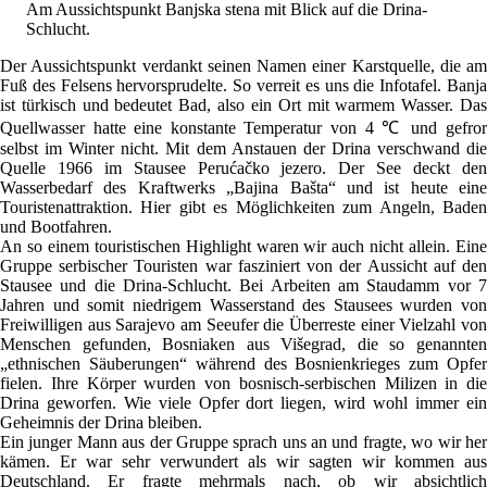
Am Aussichtspunkt Banjska stena mit Blick auf die Drina-
Schlucht.
Der Aussichtspunkt verdankt seinen Namen einer Karstquelle, die am
Fuß des Felsens hervorsprudelte. So verreit es uns die Infotafel. Banja
ist türkisch und bedeutet Bad, also ein Ort mit warmem Wasser. Das
Quellwasser hatte eine konstante Temperatur von 4 ℃ und gefror
selbst im Winter nicht. Mit dem Anstauen der Drina verschwand die
Quelle 1966 im Stausee Perućačko jezero. Der See deckt den
Wasserbedarf des Kraftwerks „Bajina Bašta“ und ist heute eine
Touristenattraktion. Hier gibt es Möglichkeiten zum Angeln, Baden
und Bootfahren.
An so einem touristischen Highlight waren wir auch nicht allein. Eine
Gruppe serbischer Touristen war fasziniert von der Aussicht auf den
Stausee und die Drina-Schlucht. Bei Arbeiten am Staudamm vor 7
Jahren und somit niedrigem Wasserstand des Stausees wurden von
Freiwilligen aus Sarajevo am Seeufer die Überreste einer Vielzahl von
Menschen gefunden, Bosniaken aus Višegrad, die so genannten
„ethnischen Säuberungen“ während des Bosnienkrieges zum Opfer
fielen. Ihre Körper wurden von bosnisch-serbischen Milizen in die
Drina geworfen. Wie viele Opfer dort liegen, wird wohl immer ein
Geheimnis der Drina bleiben.
Ein junger Mann aus der Gruppe sprach uns an und fragte, wo wir her
kämen. Er war sehr verwundert als wir sagten wir kommen aus
Deutschland. Er fragte mehrmals nach, ob wir absichtlich