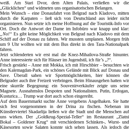
weiß. Am Stari Dvor, dem Alten Palais, verließen wir die
„Glücklichen“ und widmeten uns organisatorischen Belangen.
Mein Wunsch – eine Donaufahrt von Belgrad nach Kladovo, mitten
durch die Karpaten – ließ sich von Deutschland aus leider nicht
organisieren. Nun setzte ich meine Hoffnung auf die Touristik-Info vor
Ort. Doch die Antwort der Dame im Infobüro war knapp und klar:
„No!“
Es gibt keine Möglichkeit von Belgrad nach Kladovo mit dem
Schiff auf der Donau zu fahren. Wir mussten umplanen. Morgen früh
um 9 Uhr wollten wir mit dem Bus direkt in den Tara-Nationalpark
fahren.
Jetzt schlenderten wir erst mal die Knez-Mihailova-Straße hinunter.
Anne interessierte sich für Häuser im Jugendstil, ich für’s „?“.
Frisch gestärkt – Anne mit Mokka, ich mit Hirschbier – besuchten wir
den Kalemagdan-Park, ein schönes Gelände mit Blick auf Donau und
Save. Überall sahen wir Sportmöglichkeiten, hier können die
Belgrader auch ihre Freizeit verbringen. Beim Hinausgehen hatten wir
eine skurrile Begegnung: ein Souvenirverkäufer zeigte uns seine
Magnete. Ausnahmslos Despoten und Nationalisten. Putin, Erdogan,
Kusturica… Trump war dort auch schon eingereiht.
Auf dem Bauernmarkt suchte Anne vergebens Angelhaken. Sie hatte
sich fest vorgenommen in der Drina zu fischen. Nebenan im
Künstlerviertel Skadarlija ließen wir die Stadt und die Menschen auf
uns wirken. Der „Goldkrug-Spezial-Teller“ im Restaurant „Zlatni
Bokal – Goldener Krug“ mit verschiedenen Schinken-, Wurst- und
Käsesorten sowie Salaten konnte sich sehen lassen. Als jedoch die