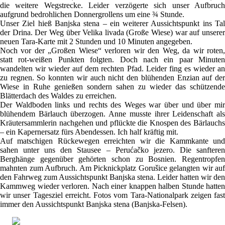
die weitere Wegstrecke. Leider verzögerte sich unser Aufbruch
aufgrund bedrohlichen Donnergrollens um eine ¾ Stunde.
Unser Ziel hieß Banjska stena – ein weiterer Aussichtspunkt ins Tal
der Drina. Der Weg über Velika livada (Große Wiese) war auf unserer
neuen Tara-Karte mit 2 Stunden und 10 Minuten angegeben.
Noch vor der „Großen Wiese“ verloren wir den Weg, da wir roten,
statt rot-weißen Punkten folgten. Doch nach ein paar Minuten
wandelten wir wieder auf dem rechten Pfad. Leider fing es wieder an
zu regnen. So konnten wir auch nicht den blühenden Enzian auf der
Wiese in Ruhe genießen sondern sahen zu wieder das schützende
Blätterdach des Waldes zu erreichen.
Der Waldboden links und rechts des Weges war über und über mir
blühendem Bärlauch überzogen. Anne musste ihrer Leidenschaft als
Kräutersammlerin nachgehen und pflückte die Knospen des Bärlauchs
– ein Kapernersatz fürs Abendessen. Ich half kräftig mit.
Auf matschigen Rückewegen erreichten wir die Kammkante und
sahen unter uns den Stausee – Perućačko jezero. Die sanfteren
Berghänge gegenüber gehörten schon zu Bosnien. Regentropfen
mahnten zum Aufbruch. Am Picknickplatz Gorušice gelangten wir auf
den Fahrweg zum Aussichtspunkt Banjska stena. Leider hatten wir den
Kammweg wieder verloren. Nach einer knappen halben Stunde hatten
wir unser Tagesziel erreicht. Fotos vom Tara-Nationalpark zeigen fast
immer den Aussichtspunkt Banjska stena (Banjska-Felsen).