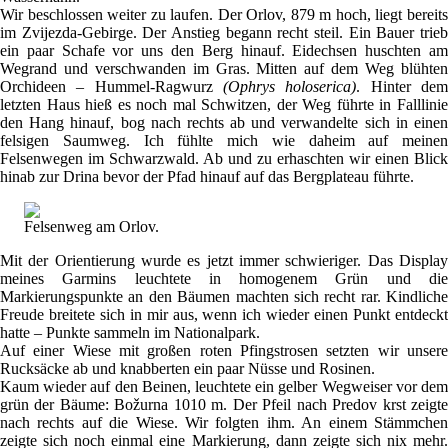
Wir beschlossen weiter zu laufen. Der Orlov, 879 m hoch, liegt bereits
im Zvijezda-Gebirge. Der Anstieg begann recht steil. Ein Bauer trieb
ein paar Schafe vor uns den Berg hinauf. Eidechsen huschten am
Wegrand und verschwanden im Gras. Mitten auf dem Weg blühten
Orchideen – Hummel-Ragwurz
(Ophrys holoserica)
. Hinter de
letzten Haus hieß es noch mal Schwitzen, der Weg führte in Falllinie
den Hang hinauf, bog nach rechts ab und verwandelte sich in einen
felsigen Saumweg. Ich fühlte mich wie daheim auf meinen
Felsenwegen im Schwarzwald. Ab und zu erhaschten wir einen Blick
hinab zur Drina bevor der Pfad hinauf auf das Bergplateau führte.
Felsenweg am Orlov.
Mit der Orientierung wurde es jetzt immer schwieriger. Das Display
meines Garmins leuchtete in homogenem Grün und die
Markierungspunkte an den Bäumen machten sich recht rar. Kindliche
Freude breitete sich in mir aus, wenn ich wieder einen Punkt entdeckt
hatte – Punkte sammeln im Nationalpark.
Auf einer Wiese mit großen roten Pfingstrosen setzten wir unsere
Rucksäcke ab und knabberten ein paar Nüsse und Rosinen.
Kaum wieder auf den Beinen, leuchtete ein gelber Wegweiser vor dem
grün der Bäume: Božurna 1010 m. Der Pfeil nach Predov krst zeigte
nach rechts auf die Wiese. Wir folgten ihm. An einem Stämmchen
zeigte sich noch einmal eine Markierung, dann zeigte sich nix mehr.