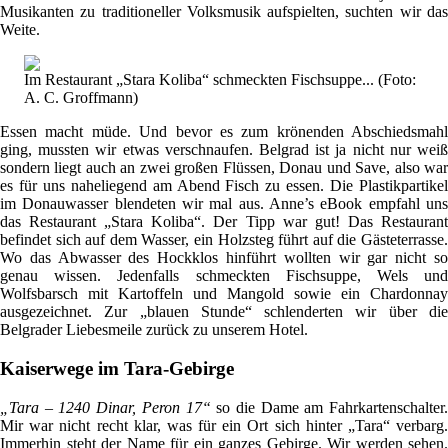
Musikanten zu traditioneller Volksmusik aufspielten, suchten wir das
Weite.
Im Restaurant „Stara Koliba“ schmeckten Fischsuppe... (Foto:
A. C. Groffmann)
Essen macht müde. Und bevor es zum krönenden Abschiedsmahl
ging, mussten wir etwas verschnaufen. Belgrad ist ja nicht nur weiß
sondern liegt auch an zwei großen Flüssen, Donau und Save, also war
es für uns naheliegend am Abend Fisch zu essen. Die Plastikpartikel
im Donauwasser blendeten wir mal aus. Anne’s eBook empfahl uns
das Restaurant „Stara Koliba“. Der Tipp war gut! Das Restaurant
befindet sich auf dem Wasser, ein Holzsteg führt auf die Gästeterrasse.
Wo das Abwasser des Hockklos hinführt wollten wir gar nicht so
genau wissen. Jedenfalls schmeckten Fischsuppe, Wels und
Wolfsbarsch mit Kartoffeln und Mangold sowie ein Chardonnay
ausgezeichnet. Zur „blauen Stunde“ schlenderten wir über die
Belgrader Liebesmeile zurück zu unserem Hotel.
Kaiserwege im Tara-Gebirge
„Tara – 1240 Dinar, Peron 17“
so die Dame am Fahrkartenschalter.
Mir war nicht recht klar, was für ein Ort sich hinter „Tara“ verbarg.
Immerhin steht der Name für ein ganzes Gebirge. Wir werden sehen.