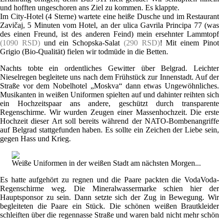
und hofften ungeschoren ans Ziel zu kommen. Es klappte.
Im City-Hotel (4 Sterne) wartete eine heiße Dusche und im Restaurant
Zavičaj, 5 Minuten vom Hotel, an der ulica Gavrila Principa 77 (was
des einen Freund, ist des anderen Feind) mein ersehnter Lammtopf
(1090 RSD)
und ein Schopska-Salat
(290 RSD)
! Mit einem Pino
Grigio (Bio-Qualität) fielen wir todmüde in die Betten.
Nachts tobte ein ordentliches Gewitter über Belgrad. Leichter
Nieselregen begleitete uns nach dem Frühstück zur Innenstadt. Auf der
Straße vor dem Nobelhotel „Moskva“ dann etwas Ungewöhnliches.
Musikanten in weißen Uniformen spielten auf und dahinter reihten sich
ein Hochzeitspaar ans andere, geschützt durch transparente
Regenschirme. Wir wurden Zeugen einer Massenhochzeit. Die erste
Hochzeit dieser Art soll bereits während der NATO-Bombenangriffe
auf Belgrad stattgefunden haben. Es sollte ein Zeichen der Liebe sein,
gegen Hass und Krieg.
Weiße Uniformen in der weißen Stadt am nächsten Morgen...
Es hatte aufgehört zu regnen und die Paare packten die VodaVoda-
Regenschirme weg. Die Mineralwassermarke schien hier der
Hauptsponsor zu sein. Dann setzte sich der Zug in Bewegung. Wir
begleiteten die Paare ein Stück. Die schönen weißen Brautkleider
schleiften über die regennasse Straße und waren bald nicht mehr schön