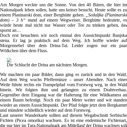
Am Morgen weckte uns die Sonne. Von den 40 Bären, die hier im
Nationalpark leben sollen, hatte uns keiner besucht. Heute sollte es zu
einem Planinarski dom, einer Berghütte gehen.
„Sedaljka (Planinarsk
dom) – 3 h“
stand auf einem Wegweiser. Berghütte bedeutete, e
würde heute mal nicht nur Wasser oder Tee zu trinken geben, das
spornt an…
Doch erst besuchten wir noch einmal den Aussichtspunkt Banjska
stena. Er lag ja praktisch auf dem Weg. Ich hoffte wieder auf
Morgennebel über dem Drina-Tal. Leider zogen nur ein paar
Wölkchen über dem Fluss.
Die Schlucht der Drina am nächsten Morgen.
Wir machten ein paar Bilder, dann ging es zurück und in den Wald.
Auf dem Weg wuchs Pfefferminze – unser Abendtee. Nach einer
Weile führte rechts ein Trampelpfad vom Forstweg weg, in den Wald
hinein. Wir folgten ihm und gelangten zu einem Drahtverhau.
Gegenüber dem Eingang war die Halterung für eine Wildkamera an
einem Baum befestigt. Noch ein paar Meter weiter und wir standen
wieder an einem Aussichtspunkt. Der Pfad folgte jetzt dem Bergkamm
und mündete schließlich wieder auf dem Forstweg.
Laut unserer Wanderkarte sollten auf diesem Wegabschnitt Serbische
Fichten (Picea omorika) wachsen. Es ist eine endemische Fichtenart,
die nur hier im Tara-Nationalpark am Mittellauf der Drina wachsen soll