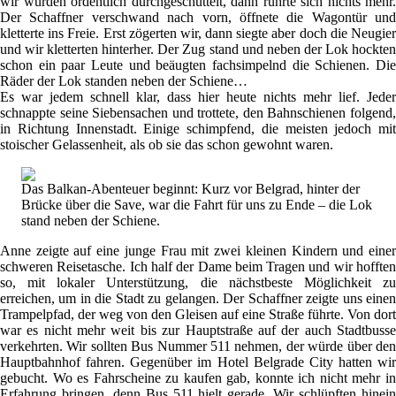
wir wurden ordentlich durchgeschüttelt, dann rührte sich nichts mehr.
Der Schaffner verschwand nach vorn, öffnete die Wagontür und
kletterte ins Freie. Erst zögerten wir, dann siegte aber doch die Neugier
und wir kletterten hinterher. Der Zug stand und neben der Lok hockten
schon ein paar Leute und beäugten fachsimpelnd die Schienen. Die
Räder der Lok standen neben der Schiene…
Es war jedem schnell klar, dass hier heute nichts mehr lief. Jeder
schnappte seine Siebensachen und trottete, den Bahnschienen folgend,
in Richtung Innenstadt. Einige schimpfend, die meisten jedoch mit
stoischer Gelassenheit, als ob sie das schon gewohnt waren.
Das Balkan-Abenteuer beginnt: Kurz vor Belgrad, hinter der
Brücke über die Save, war die Fahrt für uns zu Ende – die Lok
stand neben der Schiene.
Anne zeigte auf eine junge Frau mit zwei kleinen Kindern und einer
schweren Reisetasche. Ich half der Dame beim Tragen und wir hofften
so, mit lokaler Unterstützung, die nächstbeste Möglichkeit zu
erreichen, um in die Stadt zu gelangen. Der Schaffner zeigte uns einen
Trampelpfad, der weg von den Gleisen auf eine Straße führte. Von dort
war es nicht mehr weit bis zur Hauptstraße auf der auch Stadtbusse
verkehrten. Wir sollten Bus Nummer 511 nehmen, der würde über den
Hauptbahnhof fahren. Gegenüber im Hotel Belgrade City hatten wir
gebucht. Wo es Fahrscheine zu kaufen gab, konnte ich nicht mehr in
Erfahrung bringen, denn Bus 511 hielt gerade. Wir schlüpften hinein