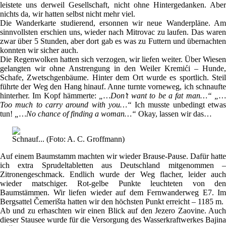
leistete uns derweil Gesellschaft, nicht ohne Hintergedanken. Aber
nichts da, wir hatten selbst nicht mehr viel.
Die Wanderkarte studierend, ersonnen wir neue Wanderpläne. Am
sinnvollsten erschien uns, wieder nach Mitrovac zu laufen. Das waren
zwar über 5 Stunden, aber dort gab es was zu Futtern und übernachten
konnten wir sicher auch.
Die Regenwolken hatten sich verzogen, wir liefen weiter. Über Wiesen
gelangten wir ohne Anstrengung in den Weiler Kremići – Hunde,
Schafe, Zwetschgenbäume. Hinter dem Ort wurde es sportlich. Steil
führte der Weg den Hang hinauf. Anne turnte vorneweg, ich schnaufte
hinterher. Im Kopf hämmerte:
„…Don’t want to be a fat man…“ „
Too much to carry around with you…“
Ich musste unbedingt etwa
tun!
„…No chance of finding a woman…“
Okay, lassen wir das…
Schnauf... (Foto: A. C. Groffmann)
Auf einem Baumstamm machten wir wieder Brause-Pause. Dafür hatte
ich extra Sprudeltabletten aus Deutschland mitgenommen –
Zitronengeschmack. Endlich wurde der Weg flacher, leider auch
wieder matschiger. Rot-gelbe Punkte leuchteten von den
Baumstämmen. Wir liefen wieder auf dem Fernwanderweg E7. Im
Bergsattel Čemerišta hatten wir den höchsten Punkt erreicht – 1185 m.
Ab und zu erhaschten wir einen Blick auf den Jezero Zaovine. Auch
dieser Stausee wurde für die Versorgung des Wasserkraftwerkes Bajina