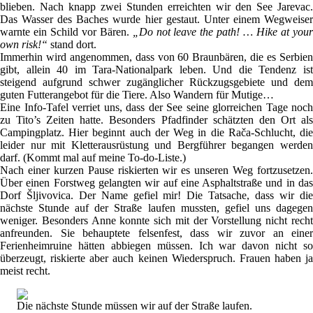
blieben. Nach knapp zwei Stunden erreichten wir den See Jarevac.
Das Wasser des Baches wurde hier gestaut. Unter einem Wegweiser
warnte ein Schild vor Bären.
„Do not leave the path! … Hike at you
own risk!“
stand dort.
Immerhin wird angenommen, dass von 60 Braunbären, die es Serbien
gibt, allein 40 im Tara-Nationalpark leben. Und die Tendenz ist
steigend aufgrund schwer zugänglicher Rückzugsgebiete und dem
guten Futterangebot für die Tiere. Also Wandern für Mutige…
Eine Info-Tafel verriet uns, dass der See seine glorreichen Tage noch
zu Tito’s Zeiten hatte. Besonders Pfadfinder schätzten den Ort als
Campingplatz. Hier beginnt auch der Weg in die Rača-Schlucht, die
leider nur mit Kletterausrüstung und Bergführer begangen werden
darf. (Kommt mal auf meine To-do-Liste.)
Nach einer kurzen Pause riskierten wir es unseren Weg fortzusetzen.
Über einen Forstweg gelangten wir auf eine Asphaltstraße und in das
Dorf Šljivovica. Der Name gefiel mir! Die Tatsache, dass wir die
nächste Stunde auf der Straße laufen mussten, gefiel uns dagegen
weniger. Besonders Anne konnte sich mit der Vorstellung nicht recht
anfreunden. Sie behauptete felsenfest, dass wir zuvor an einer
Ferienheimruine hätten abbiegen müssen. Ich war davon nicht so
überzeugt, riskierte aber auch keinen Wiederspruch. Frauen haben ja
meist recht.
Die nächste Stunde müssen wir auf der Straße laufen.