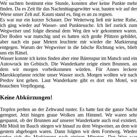
Wir suchten bestimmt eine Stunde, konnten aber keine Punkte mehr
finden. Da es Zeit für das Nachmittagsgewitter war, bauten wir auf der
Wiese unser Zelt auf. Kaum stand es, fing es an zu regnen.
Es war nur ein kurzer Schauer. Der Weiterweg ließ mir keine Ruhe,
ich ging wieder auf Wasser- und Punktesuche. Ich lief zurück zum
Wegweiser und folgte diesmal dem Weg den wir gekommen waren.
Der Boden war matschig und es hatten sich große Pfützen gebildet,
aber nach ein paar Metern leuchtete mir wieder die Markierung
entgegen. Warum der Wegweiser in die falsche Richtung wies, blieb
uns ein Rätsel.
Wasser konnte ich keins finden aber eine Bärenspur im Matsch und ein
Autowrack im Gebüsch. Die Wanderkarte zeigte einen Brunnen, an
dem wir morgen vorbeikommen würden. Für Annes leckere
Marokkopfanne reichte unser Wasser noch. Morgen wollten wir nach
Predov krst gehen. Laut Wanderkarte gibt es dort ein Motel, wir
brauchten Verpflegung.
Keine Abkürzungen!
Tropfen perlten an der Zeltwand runter. Es hatte fast die ganze Nacht
geregnet. Jetzt hingen graue Wolken am Himmel. Wir waren sehr
gespannt, ob der Brunnen auf unserer Wanderkarte auch real existiert.
Mit Müsli im Bauch stiegen wir hinauf zu dem Wegweiser, an dem wir
gestern abgebogen waren. Dann folgten wir dem Forstweg. Wieder
verlor sich die Markierung nach einigen Minuten. Der Weg war