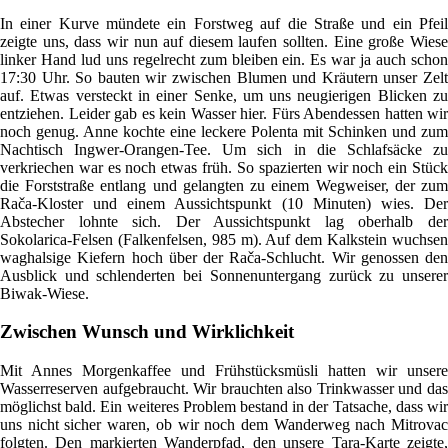
In einer Kurve mündete ein Forstweg auf die Straße und ein Pfeil
zeigte uns, dass wir nun auf diesem laufen sollten. Eine große Wiese
linker Hand lud uns regelrecht zum bleiben ein. Es war ja auch schon
17:30 Uhr. So bauten wir zwischen Blumen und Kräutern unser Zelt
auf. Etwas versteckt in einer Senke, um uns neugierigen Blicken zu
entziehen. Leider gab es kein Wasser hier. Fürs Abendessen hatten wir
noch genug. Anne kochte eine leckere Polenta mit Schinken und zum
Nachtisch Ingwer-Orangen-Tee. Um sich in die Schlafsäcke zu
verkriechen war es noch etwas früh. So spazierten wir noch ein Stück
die Forststraße entlang und gelangten zu einem Wegweiser, der zum
Rača-Kloster und einem Aussichtspunkt (10 Minuten) wies. Der
Abstecher lohnte sich. Der Aussichtspunkt lag oberhalb der
Sokolarica-Felsen (Falkenfelsen, 985 m). Auf dem Kalkstein wuchsen
waghalsige Kiefern hoch über der Rača-Schlucht. Wir genossen den
Ausblick und schlenderten bei Sonnenuntergang zurück zu unserer
Biwak-Wiese.
Zwischen Wunsch und Wirklichkeit
Mit Annes Morgenkaffee und Frühstücksmüsli hatten wir unsere
Wasserreserven aufgebraucht. Wir brauchten also Trinkwasser und das
möglichst bald. Ein weiteres Problem bestand in der Tatsache, dass wir
uns nicht sicher waren, ob wir noch dem Wanderweg nach Mitrovac
folgten. Den markierten Wanderpfad, den unsere Tara-Karte zeigte,