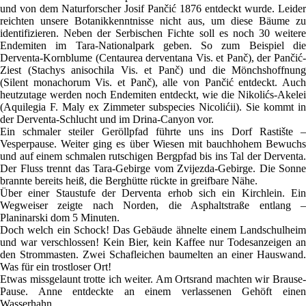
und von dem Naturforscher Josif Pančić 1876 entdeckt wurde. Leider
reichten unsere Botanikkenntnisse nicht aus, um diese Bäume zu
identifizieren. Neben der Serbischen Fichte soll es noch 30 weitere
Endemiten im Tara-Nationalpark geben. So zum Beispiel die
Derventa-Kornblume (Centaurea derventana Vis. et Panč), der Pančić-
Ziest (Stachys anisochila Vis. et Panč) und die Mönchshoffnung
(Silent monachorum Vis. et Panč), alle von Pančić entdeckt. Auch
heutzutage werden noch Endemiten entdeckt, wie die Nikolićs-Akelei
(Aquilegia F. Maly ex Zimmeter subspecies Nicolićii). Sie kommt in
der Derventa-Schlucht und im Drina-Canyon vor.
Ein schmaler steiler Geröllpfad führte uns ins Dorf Rastište –
Vesperpause. Weiter ging es über Wiesen mit bauchhohem Bewuchs
und auf einem schmalen rutschigen Bergpfad bis ins Tal der Derventa.
Der Fluss trennt das Tara-Gebirge vom Zvijezda-Gebirge. Die Sonne
brannte bereits heiß, die Berghütte rückte in greifbare Nähe.
Über einer Staustufe der Derventa erhob sich ein Kirchlein. Ein
Wegweiser zeigte nach Norden, die Asphaltstraße entlang –
Planinarski dom 5 Minuten.
Doch welch ein Schock! Das Gebäude ähnelte einem Landschulheim
und war verschlossen! Kein Bier, kein Kaffee nur Todesanzeigen an
den Strommasten. Zwei Schafleichen baumelten an einer Hauswand.
Was für ein trostloser Ort!
Etwas missgelaunt trotte ich weiter. Am Ortsrand machten wir Brause-
Pause. Anne entdeckte an einem verlassenen Gehöft einen
Wasserhahn.