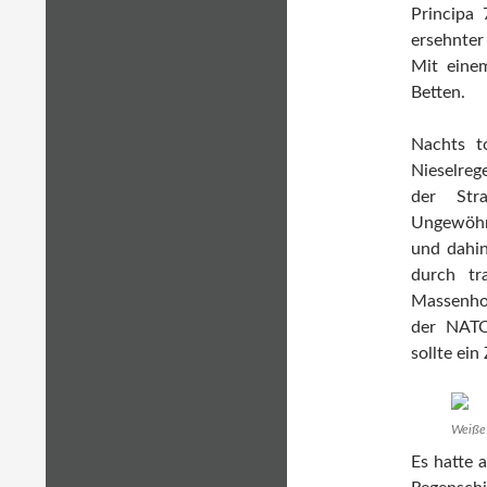
Principa 
ersehnte
Mit einem
Betten.
Nachts to
Nieselreg
der Str
Ungewöhn
und dahin
durch tr
Massenhoc
der NATO
sollte ein
Weiße 
Es hatte 