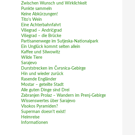
Zwischen Wunsch und Wirklichkeit
Punkte sammeln
Keine Abkürzungen!
Tito's Wein
Eine Achterbahnfahrt
Višegrad – Andrićgrad
Višegrad – die Brücke
Partisanenwege im Sutjeska-Nationalpark
Ein Unglück kommt selten allein
Kaffee und Sliwowitz
Wilde Tiere
Sarajevo
Durststrecken im Čvrsnica-Gebirge
Hin und wieder zurück
Rasende Engländer
Mostar – geteilte Stadt
Alle guten Dinge sind Drei
Zabranjen Prolaz – Wandern im Prenj-Gebirge
Wissenswertes über Sarajevo
Visokos Pyramiden?
Superman doesn't exist!
Heimreise
Informationen