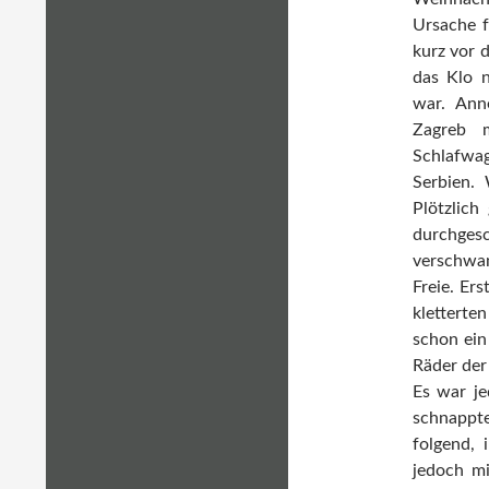
Ursache f
kurz vor 
das Klo n
war. Ann
Zagreb 
Schlafwa
Serbien.
Plötzlich
durchgesc
verschwa
Freie. Er
kletterte
schon ein
Räder der
Es war je
schnappt
folgend, 
jedoch mi