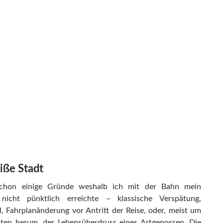
iße Stadt
chon einige Gründe weshalb ich mit der Bahn mein
l nicht pünktlich erreichte – klassische Verspätung,
l, Fahrplanänderung vor Antritt der Reise, oder, meist um
en herum, der Lebensüberdruss eines Artgenossen. Die