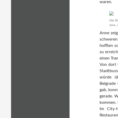
waren.
Das Ba
Save, 
Anne zeig
schweren
hofften s
zu erreic
einen Tra
Von dort 
Stadtbuss
würde ü
Belgrade 
gab, konn
gerade. W
kommen. E
Im City-
Restauran