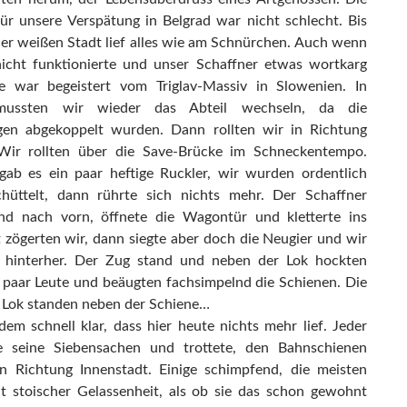
ür unsere Verspätung in Belgrad war nicht schlecht. Bis
der weißen Stadt lief alles wie am Schnürchen. Auch wenn
icht funktionierte und unser Schaffner etwas wortkarg
e war begeistert vom Triglav-Massiv in Slowenien. In
mussten wir wieder das Abteil wechseln, da die
gen abgekoppelt wurden. Dann rollten wir in Richtung
 Wir rollten über die Save-Brücke im Schneckentempo.
 gab es ein paar heftige Ruckler, wir wurden ordentlich
hüttelt, dann rührte sich nichts mehr. Der Schaffner
nd nach vorn, öffnete die Wagontür und kletterte ins
st zögerten wir, dann siegte aber doch die Neugier und wir
n hinterher. Der Zug stand und neben der Lok hockten
 paar Leute und beäugten fachsimpelnd die Schienen. Die
 Lok standen neben der Schiene…
dem schnell klar, dass hier heute nichts mehr lief. Jeder
e seine Siebensachen und trottete, den Bahnschienen
in Richtung Innenstadt. Einige schimpfend, die meisten
t stoischer Gelassenheit, als ob sie das schon gewohnt