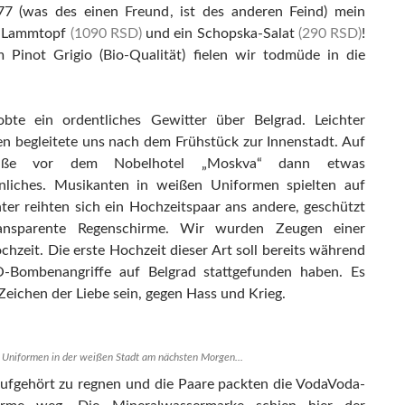
77 (was des einen Freund, ist des anderen Feind) mein
r Lammtopf
(1090 RSD)
und ein Schopska-Salat
(290 RSD)
!
 Pinot Grigio (Bio-Qualität) fielen wir todmüde in die
bte ein ordentliches Gewitter über Belgrad. Leichter
en begleitete uns nach dem Frühstück zur Innenstadt. Auf
aße vor dem Nobelhotel „Moskva“ dann etwas
liches. Musikanten in weißen Uniformen spielten auf
ter reihten sich ein Hochzeitspaar ans andere, geschützt
ansparente Regenschirme. Wir wurden Zeugen einer
hzeit. Die erste Hochzeit dieser Art soll bereits während
-Bombenangriffe auf Belgrad stattgefunden haben. Es
 Zeichen der Liebe sein, gegen Hass und Krieg.
Uniformen in der weißen Stadt am nächsten Morgen...
aufgehört zu regnen und die Paare packten die VodaVoda-