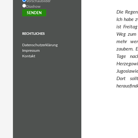
Vorschaubilder
Diashow
Die Regenh
Ich habe z
ist Freit
Weg zum B
RECHTLICHES
mehr werd
Datenschutzerklärung
zaubern. 
Impressum
Tage nac
Kontakt
Herzegowi
Jugoslawie
Dort sol
herausfind