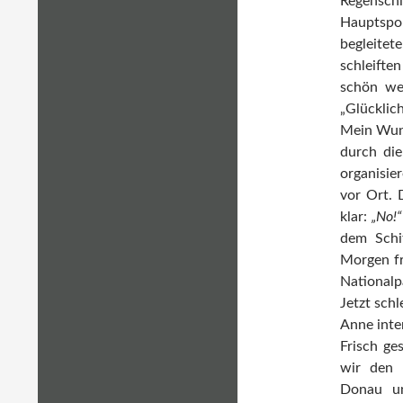
Regensch
Hauptspon
begleitet
schleifte
schön wei
„Glücklic
Mein Wuns
durch die
organisie
vor Ort.
klar:
„No!“
dem Schi
Morgen fr
Nationalp
Jetzt sch
Anne inter
Frisch ge
wir den 
Donau un