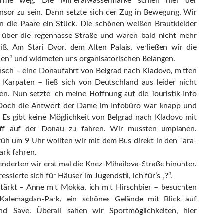
irme weg. Die Mineralwassermarke schien hier der
sor zu sein. Dann setzte sich der Zug in Bewegung. Wir
en die Paare ein Stück. Die schönen weißen Brautkleider
n über die regennasse Straße und waren bald nicht mehr
ß. Am Stari Dvor, dem Alten Palais, verließen wir die
hen“ und widmeten uns organisatorischen Belangen.
ch – eine Donaufahrt von Belgrad nach Kladovo, mitten
 Karpaten – ließ sich von Deutschland aus leider nicht
ren. Nun setzte ich meine Hoffnung auf die Touristik-Info
 Doch die Antwort der Dame im Infobüro war knapp und
Es gibt keine Möglichkeit von Belgrad nach Kladovo mit
ff auf der Donau zu fahren. Wir mussten umplanen.
üh um 9 Uhr wollten wir mit dem Bus direkt in den Tara-
ark fahren.
lenderten wir erst mal die Knez-Mihailova-Straße hinunter.
essierte sich für Häuser im Jugendstil, ich für’s „?“.
stärkt – Anne mit Mokka, ich mit Hirschbier – besuchten
Kalemagdan-Park, ein schönes Gelände mit Blick auf
d Save. Überall sahen wir Sportmöglichkeiten, hier