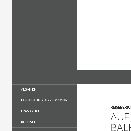
Zum
Inhalt
springen
Suchen
Wandern & Flanieren
Neues entdecken durch
ALBANIEN
Langsamkeit
BOSNIEN UND HERZEGOWINA
REISEBERIC
FRANKREICH
AUF
KOSOVO
BAL