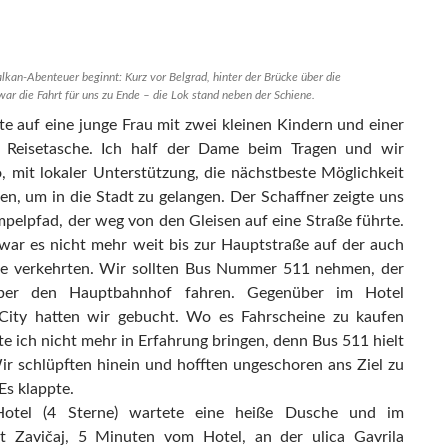
lkan-Abenteuer beginnt: Kurz vor Belgrad, hinter der Brücke über die
war die Fahrt für uns zu Ende – die Lok stand neben der Schiene.
te auf eine junge Frau mit zwei kleinen Kindern und einer
 Reisetasche. Ich half der Dame beim Tragen und wir
o, mit lokaler Unterstützung, die nächstbeste Möglichkeit
hen, um in die Stadt zu gelangen. Der Schaffner zeigte uns
mpelpfad, der weg von den Gleisen auf eine Straße führte.
war es nicht mehr weit bis zur Hauptstraße auf der auch
e verkehrten. Wir sollten Bus Nummer 511 nehmen, der
ber den Hauptbahnhof fahren. Gegenüber im Hotel
City hatten wir gebucht. Wo es Fahrscheine zu kaufen
te ich nicht mehr in Erfahrung bringen, denn Bus 511 hielt
ir schlüpften hinein und hofften ungeschoren ans Ziel zu
s klappte.
Hotel (4 Sterne) wartete eine heiße Dusche und im
t Zavičaj, 5 Minuten vom Hotel, an der ulica Gavrila