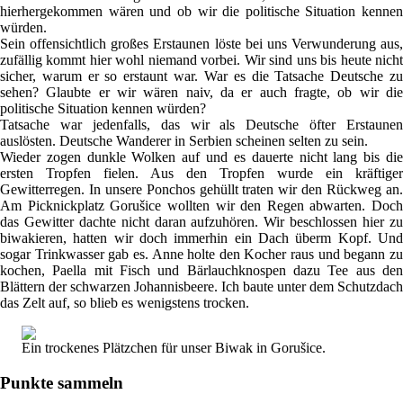
hierhergekommen wären und ob wir die politische Situation kennen
würden.
Sein offensichtlich großes Erstaunen löste bei uns Verwunderung aus,
zufällig kommt hier wohl niemand vorbei. Wir sind uns bis heute nicht
sicher, warum er so erstaunt war. War es die Tatsache Deutsche zu
sehen? Glaubte er wir wären naiv, da er auch fragte, ob wir die
politische Situation kennen würden?
Tatsache war jedenfalls, das wir als Deutsche öfter Erstaunen
auslösten. Deutsche Wanderer in Serbien scheinen selten zu sein.
Wieder zogen dunkle Wolken auf und es dauerte nicht lang bis die
ersten Tropfen fielen. Aus den Tropfen wurde ein kräftiger
Gewitterregen. In unsere Ponchos gehüllt traten wir den Rückweg an.
Am Picknickplatz Gorušice wollten wir den Regen abwarten. Doch
das Gewitter dachte nicht daran aufzuhören. Wir beschlossen hier zu
biwakieren, hatten wir doch immerhin ein Dach überm Kopf. Und
sogar Trinkwasser gab es. Anne holte den Kocher raus und begann zu
kochen, Paella mit Fisch und Bärlauchknospen dazu Tee aus den
Blättern der schwarzen Johannisbeere. Ich baute unter dem Schutzdach
das Zelt auf, so blieb es wenigstens trocken.
Ein trockenes Plätzchen für unser Biwak in Gorušice.
Punkte sammeln