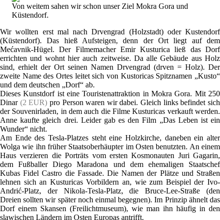
Von weitem sahen wir schon unser Ziel Mokra Gora und
Küstendorf.
Wir wollten erst mal nach Drvengrad (Holzstadt) oder Kustendorf
(Küstendorf). Das hieß Aufsteigen, denn der Ort liegt auf dem
Mećavnik-Hügel. Der Filmemacher Emir Kusturica ließ das Dorf
errichten und wohnt hier auch zeitweise. Da alle Gebäude aus Holz
sind, erhielt der Ort seinen Namen Drvengrad (drven = Holz). Der
zweite Name des Ortes leitet sich von Kustoricas Spitznamen „Kusto“
und dem deutschen „Dorf“ ab.
Dieses Kunstdorf ist eine Touristenattraktion in Mokra Gora. Mit 250
Dinar
(2 EUR)
pro Person waren wir dabei. Gleich links befindet sic
der Souvenirladen, in dem auch die Filme Kusturicas verkauft werden.
Anne kaufte gleich drei. Leider gab es den Film „Das Leben ist ein
Wunder“ nicht.
Am Ende des Tesla-Platzes steht eine Holzkirche, daneben ein alter
Wolga wie ihn früher Staatsoberhäupter im Osten benutzten. An einem
Haus verzieren die Porträts vom ersten Kosmonauten Juri Gagarin,
dem Fußballer Diego Maradona und dem ehemaligen Staatschef
Kubas Fidel Castro die Fassade. Die Namen der Plätze und Straßen
lehnen sich an Kusturicas Vorbildern an, wie zum Beispiel der Ivo-
Andrić-Platz, der Nikola-Tesla-Platz, die Bruce-Lee-Straße (den
Dreien sollten wir später noch einmal begegnen). Im Prinzip ähnelt das
Dorf einem Skansen (Freilichtmuseum), wie man ihn häufig in den
slawischen Ländern im Osten Europas antrifft.