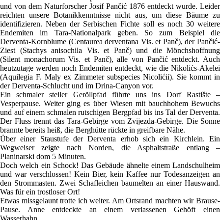
und von dem Naturforscher Josif Pančić 1876 entdeckt wurde. Leider
reichten unsere Botanikkenntnisse nicht aus, um diese Bäume zu
identifizieren. Neben der Serbischen Fichte soll es noch 30 weitere
Endemiten im Tara-Nationalpark geben. So zum Beispiel die
Derventa-Kornblume (Centaurea derventana Vis. et Panč), der Pančić-
Ziest (Stachys anisochila Vis. et Panč) und die Mönchshoffnung
(Silent monachorum Vis. et Panč), alle von Pančić entdeckt. Auch
heutzutage werden noch Endemiten entdeckt, wie die Nikolićs-Akelei
(Aquilegia F. Maly ex Zimmeter subspecies Nicolićii). Sie kommt in
der Derventa-Schlucht und im Drina-Canyon vor.
Ein schmaler steiler Geröllpfad führte uns ins Dorf Rastište –
Vesperpause. Weiter ging es über Wiesen mit bauchhohem Bewuchs
und auf einem schmalen rutschigen Bergpfad bis ins Tal der Derventa.
Der Fluss trennt das Tara-Gebirge vom Zvijezda-Gebirge. Die Sonne
brannte bereits heiß, die Berghütte rückte in greifbare Nähe.
Über einer Staustufe der Derventa erhob sich ein Kirchlein. Ein
Wegweiser zeigte nach Norden, die Asphaltstraße entlang –
Planinarski dom 5 Minuten.
Doch welch ein Schock! Das Gebäude ähnelte einem Landschulheim
und war verschlossen! Kein Bier, kein Kaffee nur Todesanzeigen an
den Strommasten. Zwei Schafleichen baumelten an einer Hauswand.
Was für ein trostloser Ort!
Etwas missgelaunt trotte ich weiter. Am Ortsrand machten wir Brause-
Pause. Anne entdeckte an einem verlassenen Gehöft einen
Wasserhahn.