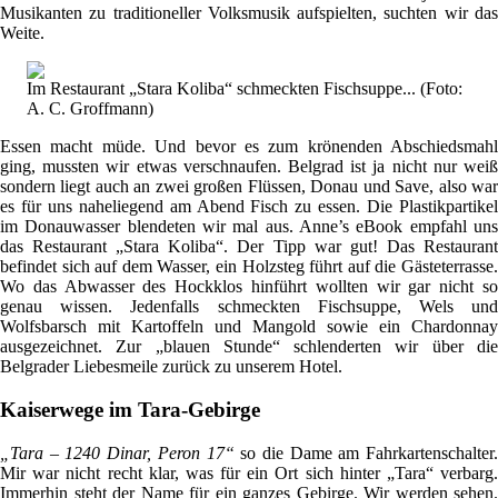
Musikanten zu traditioneller Volksmusik aufspielten, suchten wir das
Weite.
Im Restaurant „Stara Koliba“ schmeckten Fischsuppe... (Foto:
A. C. Groffmann)
Essen macht müde. Und bevor es zum krönenden Abschiedsmahl
ging, mussten wir etwas verschnaufen. Belgrad ist ja nicht nur weiß
sondern liegt auch an zwei großen Flüssen, Donau und Save, also war
es für uns naheliegend am Abend Fisch zu essen. Die Plastikpartikel
im Donauwasser blendeten wir mal aus. Anne’s eBook empfahl uns
das Restaurant „Stara Koliba“. Der Tipp war gut! Das Restaurant
befindet sich auf dem Wasser, ein Holzsteg führt auf die Gästeterrasse.
Wo das Abwasser des Hockklos hinführt wollten wir gar nicht so
genau wissen. Jedenfalls schmeckten Fischsuppe, Wels und
Wolfsbarsch mit Kartoffeln und Mangold sowie ein Chardonnay
ausgezeichnet. Zur „blauen Stunde“ schlenderten wir über die
Belgrader Liebesmeile zurück zu unserem Hotel.
Kaiserwege im Tara-Gebirge
„Tara – 1240 Dinar, Peron 17“
so die Dame am Fahrkartenschalter.
Mir war nicht recht klar, was für ein Ort sich hinter „Tara“ verbarg.
Immerhin steht der Name für ein ganzes Gebirge. Wir werden sehen.