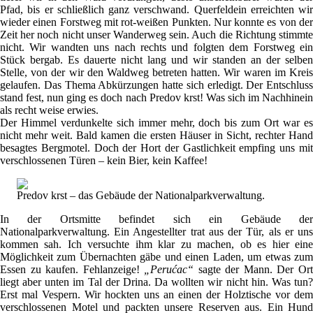
Pfad, bis er schließlich ganz verschwand. Querfeldein erreichten wir
wieder einen Forstweg mit rot-weißen Punkten. Nur konnte es von der
Zeit her noch nicht unser Wanderweg sein. Auch die Richtung stimmte
nicht. Wir wandten uns nach rechts und folgten dem Forstweg ein
Stück bergab. Es dauerte nicht lang und wir standen an der selben
Stelle, von der wir den Waldweg betreten hatten. Wir waren im Kreis
gelaufen. Das Thema Abkürzungen hatte sich erledigt. Der Entschluss
stand fest, nun ging es doch nach Predov krst! Was sich im Nachhinein
als recht weise erwies.
Der Himmel verdunkelte sich immer mehr, doch bis zum Ort war es
nicht mehr weit. Bald kamen die ersten Häuser in Sicht, rechter Hand
besagtes Bergmotel. Doch der Hort der Gastlichkeit empfing uns mit
verschlossenen Türen – kein Bier, kein Kaffee!
Predov krst – das Gebäude der Nationalparkverwaltung.
In der Ortsmitte befindet sich ein Gebäude der
Nationalparkverwaltung. Ein Angestellter trat aus der Tür, als er uns
kommen sah. Ich versuchte ihm klar zu machen, ob es hier eine
Möglichkeit zum Übernachten gäbe und einen Laden, um etwas zum
Essen zu kaufen. Fehlanzeige!
„Perućac“
sagte der Mann. Der Or
liegt aber unten im Tal der Drina. Da wollten wir nicht hin. Was tun?
Erst mal Vespern. Wir hockten uns an einen der Holztische vor dem
verschlossenen Motel und packten unsere Reserven aus. Ein Hund