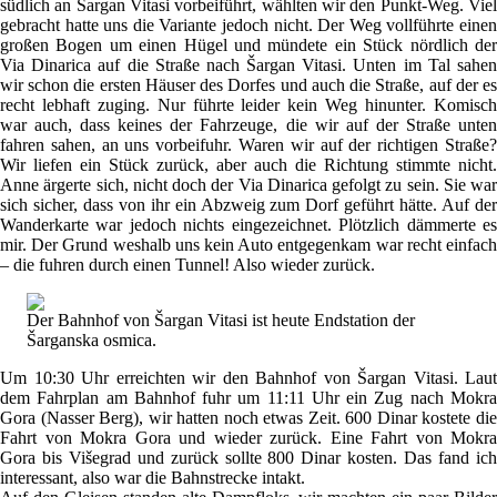
südlich an Šargan Vitasi vorbeiführt, wählten wir den Punkt-Weg. Viel
gebracht hatte uns die Variante jedoch nicht. Der Weg vollführte einen
großen Bogen um einen Hügel und mündete ein Stück nördlich der
Via Dinarica auf die Straße nach Šargan Vitasi. Unten im Tal sahen
wir schon die ersten Häuser des Dorfes und auch die Straße, auf der es
recht lebhaft zuging. Nur führte leider kein Weg hinunter. Komisch
war auch, dass keines der Fahrzeuge, die wir auf der Straße unten
fahren sahen, an uns vorbeifuhr. Waren wir auf der richtigen Straße?
Wir liefen ein Stück zurück, aber auch die Richtung stimmte nicht.
Anne ärgerte sich, nicht doch der Via Dinarica gefolgt zu sein. Sie war
sich sicher, dass von ihr ein Abzweig zum Dorf geführt hätte. Auf der
Wanderkarte war jedoch nichts eingezeichnet. Plötzlich dämmerte es
mir. Der Grund weshalb uns kein Auto entgegenkam war recht einfach
– die fuhren durch einen Tunnel! Also wieder zurück.
Der Bahnhof von Šargan Vitasi ist heute Endstation der
Šarganska osmica.
Um 10:30 Uhr erreichten wir den Bahnhof von Šargan Vitasi. Laut
dem Fahrplan am Bahnhof fuhr um 11:11 Uhr ein Zug nach Mokra
Gora (Nasser Berg), wir hatten noch etwas Zeit. 600 Dinar kostete die
Fahrt von Mokra Gora und wieder zurück. Eine Fahrt von Mokra
Gora bis Višegrad und zurück sollte 800 Dinar kosten. Das fand ich
interessant, also war die Bahnstrecke intakt.