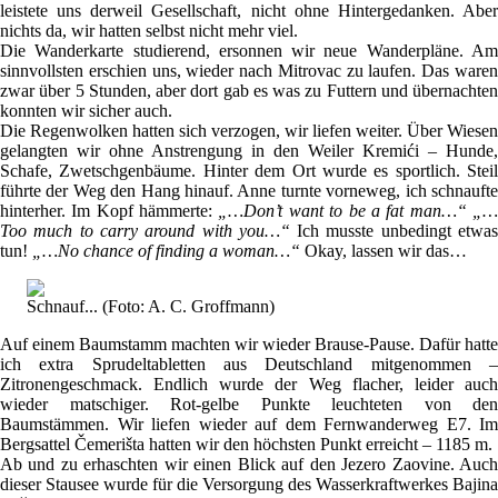
leistete uns derweil Gesellschaft, nicht ohne Hintergedanken. Aber
nichts da, wir hatten selbst nicht mehr viel.
Die Wanderkarte studierend, ersonnen wir neue Wanderpläne. Am
sinnvollsten erschien uns, wieder nach Mitrovac zu laufen. Das waren
zwar über 5 Stunden, aber dort gab es was zu Futtern und übernachten
konnten wir sicher auch.
Die Regenwolken hatten sich verzogen, wir liefen weiter. Über Wiesen
gelangten wir ohne Anstrengung in den Weiler Kremići – Hunde,
Schafe, Zwetschgenbäume. Hinter dem Ort wurde es sportlich. Steil
führte der Weg den Hang hinauf. Anne turnte vorneweg, ich schnaufte
hinterher. Im Kopf hämmerte:
„…Don’t want to be a fat man…“ „
Too much to carry around with you…“
Ich musste unbedingt etwa
tun!
„…No chance of finding a woman…“
Okay, lassen wir das…
Schnauf... (Foto: A. C. Groffmann)
Auf einem Baumstamm machten wir wieder Brause-Pause. Dafür hatte
ich extra Sprudeltabletten aus Deutschland mitgenommen –
Zitronengeschmack. Endlich wurde der Weg flacher, leider auch
wieder matschiger. Rot-gelbe Punkte leuchteten von den
Baumstämmen. Wir liefen wieder auf dem Fernwanderweg E7. Im
Bergsattel Čemerišta hatten wir den höchsten Punkt erreicht – 1185 m.
Ab und zu erhaschten wir einen Blick auf den Jezero Zaovine. Auch
dieser Stausee wurde für die Versorgung des Wasserkraftwerkes Bajina