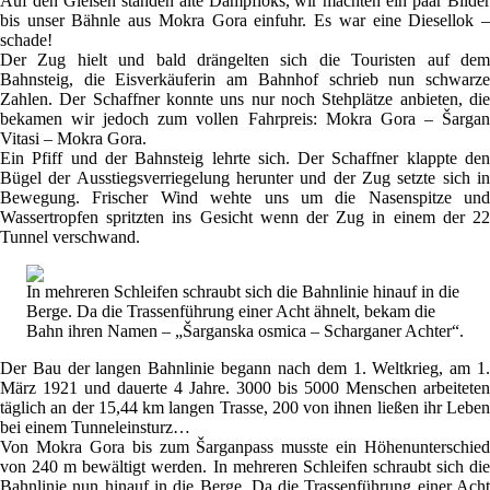
Auf den Gleisen standen alte Dampfloks, wir machten ein paar Bilder
bis unser Bähnle aus Mokra Gora einfuhr. Es war eine Diesellok –
schade!
Der Zug hielt und bald drängelten sich die Touristen auf dem
Bahnsteig, die Eisverkäuferin am Bahnhof schrieb nun schwarze
Zahlen. Der Schaffner konnte uns nur noch Stehplätze anbieten, die
bekamen wir jedoch zum vollen Fahrpreis: Mokra Gora – Šargan
Vitasi – Mokra Gora.
Ein Pfiff und der Bahnsteig lehrte sich. Der Schaffner klappte den
Bügel der Ausstiegsverriegelung herunter und der Zug setzte sich in
Bewegung. Frischer Wind wehte uns um die Nasenspitze und
Wassertropfen spritzten ins Gesicht wenn der Zug in einem der 22
Tunnel verschwand.
In mehreren Schleifen schraubt sich die Bahnlinie hinauf in die
Berge. Da die Trassenführung einer Acht ähnelt, bekam die
Bahn ihren Namen – „Šarganska osmica – Scharganer Achter“.
Der Bau der langen Bahnlinie begann nach dem 1. Weltkrieg, am 1.
März 1921 und dauerte 4 Jahre. 3000 bis 5000 Menschen arbeiteten
täglich an der 15,44 km langen Trasse, 200 von ihnen ließen ihr Leben
bei einem Tunneleinsturz…
Von Mokra Gora bis zum Šarganpass musste ein Höhenunterschied
von 240 m bewältigt werden. In mehreren Schleifen schraubt sich die
Bahnlinie nun hinauf in die Berge. Da die Trassenführung einer Acht