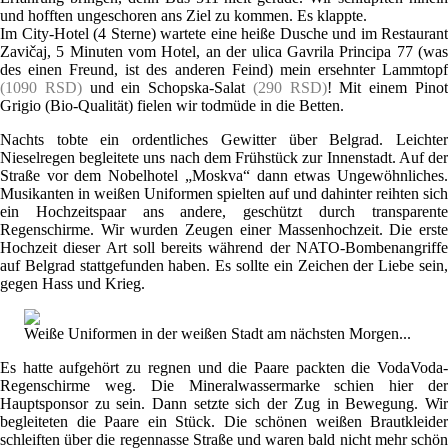
und hofften ungeschoren ans Ziel zu kommen. Es klappte.
Im City-Hotel (4 Sterne) wartete eine heiße Dusche und im Restaurant
Zavičaj, 5 Minuten vom Hotel, an der ulica Gavrila Principa 77 (was
des einen Freund, ist des anderen Feind) mein ersehnter Lammtopf
(1090 RSD)
und ein Schopska-Salat
(290 RSD)
! Mit einem Pino
Grigio (Bio-Qualität) fielen wir todmüde in die Betten.
Nachts tobte ein ordentliches Gewitter über Belgrad. Leichter
Nieselregen begleitete uns nach dem Frühstück zur Innenstadt. Auf der
Straße vor dem Nobelhotel „Moskva“ dann etwas Ungewöhnliches.
Musikanten in weißen Uniformen spielten auf und dahinter reihten sich
ein Hochzeitspaar ans andere, geschützt durch transparente
Regenschirme. Wir wurden Zeugen einer Massenhochzeit. Die erste
Hochzeit dieser Art soll bereits während der NATO-Bombenangriffe
auf Belgrad stattgefunden haben. Es sollte ein Zeichen der Liebe sein,
gegen Hass und Krieg.
Weiße Uniformen in der weißen Stadt am nächsten Morgen...
Es hatte aufgehört zu regnen und die Paare packten die VodaVoda-
Regenschirme weg. Die Mineralwassermarke schien hier der
Hauptsponsor zu sein. Dann setzte sich der Zug in Bewegung. Wir
begleiteten die Paare ein Stück. Die schönen weißen Brautkleider
schleiften über die regennasse Straße und waren bald nicht mehr schön