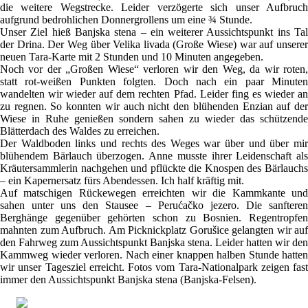
die weitere Wegstrecke. Leider verzögerte sich unser Aufbruch
aufgrund bedrohlichen Donnergrollens um eine ¾ Stunde.
Unser Ziel hieß Banjska stena – ein weiterer Aussichtspunkt ins Tal
der Drina. Der Weg über Velika livada (Große Wiese) war auf unserer
neuen Tara-Karte mit 2 Stunden und 10 Minuten angegeben.
Noch vor der „Großen Wiese“ verloren wir den Weg, da wir roten,
statt rot-weißen Punkten folgten. Doch nach ein paar Minuten
wandelten wir wieder auf dem rechten Pfad. Leider fing es wieder an
zu regnen. So konnten wir auch nicht den blühenden Enzian auf der
Wiese in Ruhe genießen sondern sahen zu wieder das schützende
Blätterdach des Waldes zu erreichen.
Der Waldboden links und rechts des Weges war über und über mir
blühendem Bärlauch überzogen. Anne musste ihrer Leidenschaft als
Kräutersammlerin nachgehen und pflückte die Knospen des Bärlauchs
– ein Kapernersatz fürs Abendessen. Ich half kräftig mit.
Auf matschigen Rückewegen erreichten wir die Kammkante und
sahen unter uns den Stausee – Perućačko jezero. Die sanfteren
Berghänge gegenüber gehörten schon zu Bosnien. Regentropfen
mahnten zum Aufbruch. Am Picknickplatz Gorušice gelangten wir auf
den Fahrweg zum Aussichtspunkt Banjska stena. Leider hatten wir den
Kammweg wieder verloren. Nach einer knappen halben Stunde hatten
wir unser Tagesziel erreicht. Fotos vom Tara-Nationalpark zeigen fast
immer den Aussichtspunkt Banjska stena (Banjska-Felsen).