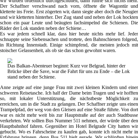
wir wurden ordentlich durchgeschüttelt, dann rührte sich nichts mehr.
Der Schaffner verschwand nach vorn, öffnete die Wagontür und
kletterte ins Freie. Erst zögerten wir, dann siegte aber doch die Neugier
und wir kletterten hinterher. Der Zug stand und neben der Lok hockten
schon ein paar Leute und beäugten fachsimpelnd die Schienen. Die
Räder der Lok standen neben der Schiene…
Es war jedem schnell klar, dass hier heute nichts mehr lief. Jeder
schnappte seine Siebensachen und trottete, den Bahnschienen folgend,
in Richtung Innenstadt. Einige schimpfend, die meisten jedoch mit
stoischer Gelassenheit, als ob sie das schon gewohnt waren.
Das Balkan-Abenteuer beginnt: Kurz vor Belgrad, hinter der
Brücke über die Save, war die Fahrt für uns zu Ende – die Lok
stand neben der Schiene.
Anne zeigte auf eine junge Frau mit zwei kleinen Kindern und einer
schweren Reisetasche. Ich half der Dame beim Tragen und wir hofften
so, mit lokaler Unterstützung, die nächstbeste Möglichkeit zu
erreichen, um in die Stadt zu gelangen. Der Schaffner zeigte uns einen
Trampelpfad, der weg von den Gleisen auf eine Straße führte. Von dort
war es nicht mehr weit bis zur Hauptstraße auf der auch Stadtbusse
verkehrten. Wir sollten Bus Nummer 511 nehmen, der würde über den
Hauptbahnhof fahren. Gegenüber im Hotel Belgrade City hatten wir
gebucht. Wo es Fahrscheine zu kaufen gab, konnte ich nicht mehr in
Erfahrung bringen, denn Bus 511 hielt gerade. Wir schlüpften hinein