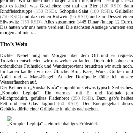
geöffnet. Wir konnten hier morgen auch frühstücken – sehr gut. Jetzt
gab es jedoch was Gescheites: erst mal ein Bier
(120 RSD)
dan
Rindfleischsuppe
(150 RSD)
, Schopska-Salat
(180 RSD)
, Grillteller
(750 RSD)
und dazu einen Rotwein
(95 RSD)
und zum Dessert eine
Sliwowitz
(150 RSD)
. Alles zusammen 1445 Dinar (knapp 12 Euro)
Das hatten wir uns heute verdient! Die nächsten Anstiege warteten erst
morgen auf mich…
Tito’s Wein
Dichter Nebel hing am Morgen über dem Ort und es regnete.
Trotzdem entschieden wir uns weiter zu laufen. Doch nicht ohne ein
ordentliches Frühstück und Wanderproviant brauchten wir auch noch.
Im Laden kauften wir das Übliche: Brot, Käse, Wurst, Gurken und
Äpfel und – Mars-Riegel! An der Dorfquelle füllte ich unsere
Wasserflaschen auf.
Der Kellner im „Vinska Kuća“ empfahl uns etwas typisch Serbisches:
„Komplet Lepinja“. Ein warmes, mit Ei und Kajmak (ein
Milchprodukt), gefülltes Fladenbrot
(250 RSD)
. Dazu gab’s heiße
Fett und ein Glas Joghurt
(60 RSD)
. Der Energiegehalt diese
Gebäcks dürfte einer Grillplatte in nichts nachstehen.
„Komplet Lepinja“ – ein reichhaltiges Frühstück.