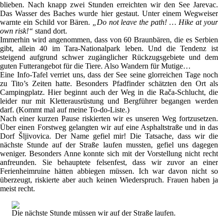
blieben. Nach knapp zwei Stunden erreichten wir den See Jarevac.
Das Wasser des Baches wurde hier gestaut. Unter einem Wegweiser
warnte ein Schild vor Bären.
„Do not leave the path! … Hike at you
own risk!“
stand dort.
Immerhin wird angenommen, dass von 60 Braunbären, die es Serbien
gibt, allein 40 im Tara-Nationalpark leben. Und die Tendenz ist
steigend aufgrund schwer zugänglicher Rückzugsgebiete und dem
guten Futterangebot für die Tiere. Also Wandern für Mutige…
Eine Info-Tafel verriet uns, dass der See seine glorreichen Tage noch
zu Tito’s Zeiten hatte. Besonders Pfadfinder schätzten den Ort als
Campingplatz. Hier beginnt auch der Weg in die Rača-Schlucht, die
leider nur mit Kletterausrüstung und Bergführer begangen werden
darf. (Kommt mal auf meine To-do-Liste.)
Nach einer kurzen Pause riskierten wir es unseren Weg fortzusetzen.
Über einen Forstweg gelangten wir auf eine Asphaltstraße und in das
Dorf Šljivovica. Der Name gefiel mir! Die Tatsache, dass wir die
nächste Stunde auf der Straße laufen mussten, gefiel uns dagegen
weniger. Besonders Anne konnte sich mit der Vorstellung nicht recht
anfreunden. Sie behauptete felsenfest, dass wir zuvor an einer
Ferienheimruine hätten abbiegen müssen. Ich war davon nicht so
überzeugt, riskierte aber auch keinen Wiederspruch. Frauen haben ja
meist recht.
Die nächste Stunde müssen wir auf der Straße laufen.