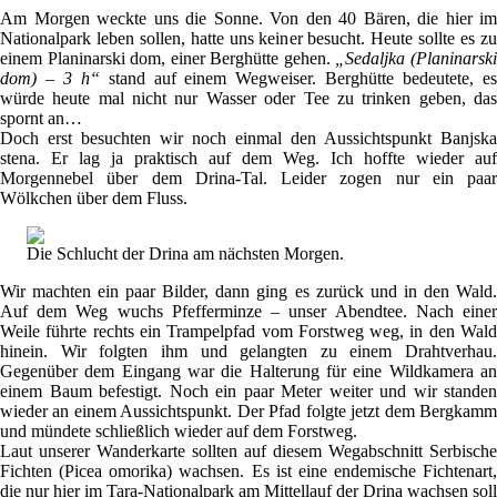
Am Morgen weckte uns die Sonne. Von den 40 Bären, die hier im
Nationalpark leben sollen, hatte uns keiner besucht. Heute sollte es zu
einem Planinarski dom, einer Berghütte gehen.
„Sedaljka (Planinarsk
dom) – 3 h“
stand auf einem Wegweiser. Berghütte bedeutete, e
würde heute mal nicht nur Wasser oder Tee zu trinken geben, das
spornt an…
Doch erst besuchten wir noch einmal den Aussichtspunkt Banjska
stena. Er lag ja praktisch auf dem Weg. Ich hoffte wieder auf
Morgennebel über dem Drina-Tal. Leider zogen nur ein paar
Wölkchen über dem Fluss.
Die Schlucht der Drina am nächsten Morgen.
Wir machten ein paar Bilder, dann ging es zurück und in den Wald.
Auf dem Weg wuchs Pfefferminze – unser Abendtee. Nach einer
Weile führte rechts ein Trampelpfad vom Forstweg weg, in den Wald
hinein. Wir folgten ihm und gelangten zu einem Drahtverhau.
Gegenüber dem Eingang war die Halterung für eine Wildkamera an
einem Baum befestigt. Noch ein paar Meter weiter und wir standen
wieder an einem Aussichtspunkt. Der Pfad folgte jetzt dem Bergkamm
und mündete schließlich wieder auf dem Forstweg.
Laut unserer Wanderkarte sollten auf diesem Wegabschnitt Serbische
Fichten (Picea omorika) wachsen. Es ist eine endemische Fichtenart,
die nur hier im Tara-Nationalpark am Mittellauf der Drina wachsen soll