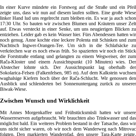
In einer Kurve mündete ein Forstweg auf die Straße und ein Pfeil
zeigte uns, dass wir nun auf diesem laufen sollten. Eine große Wiese
linker Hand lud uns regelrecht zum bleiben ein. Es war ja auch schon
17:30 Uhr. So bauten wir zwischen Blumen und Kräutern unser Zelt
auf. Etwas versteckt in einer Senke, um uns neugierigen Blicken zu
entziehen. Leider gab es kein Wasser hier. Fürs Abendessen hatten wir
noch genug. Anne kochte eine leckere Polenta mit Schinken und zum
Nachtisch Ingwer-Orangen-Tee. Um sich in die Schlafsäcke zu
verkriechen war es noch etwas früh. So spazierten wir noch ein Stück
die Forststraße entlang und gelangten zu einem Wegweiser, der zum
Rača-Kloster und einem Aussichtspunkt (10 Minuten) wies. Der
Abstecher lohnte sich. Der Aussichtspunkt lag oberhalb der
Sokolarica-Felsen (Falkenfelsen, 985 m). Auf dem Kalkstein wuchsen
waghalsige Kiefern hoch über der Rača-Schlucht. Wir genossen den
Ausblick und schlenderten bei Sonnenuntergang zurück zu unserer
Biwak-Wiese.
Zwischen Wunsch und Wirklichkeit
Mit Annes Morgenkaffee und Frühstücksmüsli hatten wir unsere
Wasserreserven aufgebraucht. Wir brauchten also Trinkwasser und das
möglichst bald. Ein weiteres Problem bestand in der Tatsache, dass wir
uns nicht sicher waren, ob wir noch dem Wanderweg nach Mitrovac
folgten. Den markierten Wanderpfad, den unsere Tara-Karte zeigte,