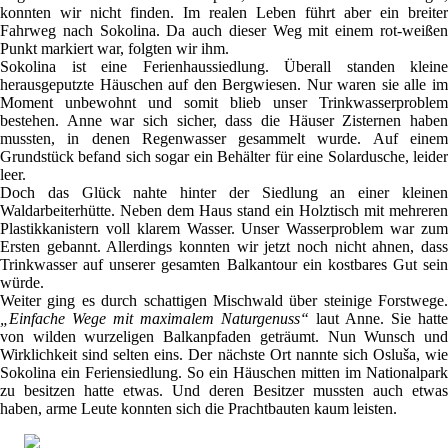
konnten wir nicht finden. Im realen Leben führt aber ein breiter
Fahrweg nach Sokolina. Da auch dieser Weg mit einem rot-weißen
Punkt markiert war, folgten wir ihm.
Sokolina ist eine Ferienhaussiedlung. Überall standen kleine
herausgeputzte Häuschen auf den Bergwiesen. Nur waren sie alle im
Moment unbewohnt und somit blieb unser Trinkwasserproblem
bestehen. Anne war sich sicher, dass die Häuser Zisternen haben
mussten, in denen Regenwasser gesammelt wurde. Auf einem
Grundstück befand sich sogar ein Behälter für eine Solardusche, leider
leer.
Doch das Glück nahte hinter der Siedlung an einer kleinen
Waldarbeiterhütte. Neben dem Haus stand ein Holztisch mit mehreren
Plastikkanistern voll klarem Wasser. Unser Wasserproblem war zum
Ersten gebannt. Allerdings konnten wir jetzt noch nicht ahnen, dass
Trinkwasser auf unserer gesamten Balkantour ein kostbares Gut sein
würde.
Weiter ging es durch schattigen Mischwald über steinige Forstwege.
„Einfache Wege mit maximalem Naturgenuss“
laut Anne. Sie hatte
von wilden wurzeligen Balkanpfaden geträumt. Nun Wunsch und
Wirklichkeit sind selten eins. Der nächste Ort nannte sich Osluša, wie
Sokolina ein Feriensiedlung. So ein Häuschen mitten im Nationalpark
zu besitzen hatte etwas. Und deren Besitzer mussten auch etwas
haben, arme Leute konnten sich die Prachtbauten kaum leisten.