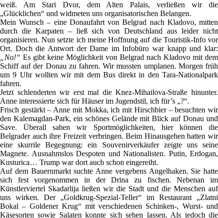
weiß. Am Stari Dvor, dem Alten Palais, verließen wir die
„Glücklichen“ und widmeten uns organisatorischen Belangen.
Mein Wunsch – eine Donaufahrt von Belgrad nach Kladovo, mitten
durch die Karpaten – ließ sich von Deutschland aus leider nicht
organisieren. Nun setzte ich meine Hoffnung auf die Touristik-Info vor
Ort. Doch die Antwort der Dame im Infobüro war knapp und klar:
„No!“
Es gibt keine Möglichkeit von Belgrad nach Kladovo mit dem
Schiff auf der Donau zu fahren. Wir mussten umplanen. Morgen früh
um 9 Uhr wollten wir mit dem Bus direkt in den Tara-Nationalpark
fahren.
Jetzt schlenderten wir erst mal die Knez-Mihailova-Straße hinunter.
Anne interessierte sich für Häuser im Jugendstil, ich für’s „?“.
Frisch gestärkt – Anne mit Mokka, ich mit Hirschbier – besuchten wir
den Kalemagdan-Park, ein schönes Gelände mit Blick auf Donau und
Save. Überall sahen wir Sportmöglichkeiten, hier können die
Belgrader auch ihre Freizeit verbringen. Beim Hinausgehen hatten wir
eine skurrile Begegnung: ein Souvenirverkäufer zeigte uns seine
Magnete. Ausnahmslos Despoten und Nationalisten. Putin, Erdogan,
Kusturica… Trump war dort auch schon eingereiht.
Auf dem Bauernmarkt suchte Anne vergebens Angelhaken. Sie hatte
sich fest vorgenommen in der Drina zu fischen. Nebenan im
Künstlerviertel Skadarlija ließen wir die Stadt und die Menschen auf
uns wirken. Der „Goldkrug-Spezial-Teller“ im Restaurant „Zlatni
Bokal – Goldener Krug“ mit verschiedenen Schinken-, Wurst- und
Käsesorten sowie Salaten konnte sich sehen lassen. Als jedoch die