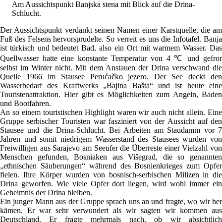
Am Aussichtspunkt Banjska stena mit Blick auf die Drina-
Schlucht.
Der Aussichtspunkt verdankt seinen Namen einer Karstquelle, die am
Fuß des Felsens hervorsprudelte. So verreit es uns die Infotafel. Banja
ist türkisch und bedeutet Bad, also ein Ort mit warmem Wasser. Das
Quellwasser hatte eine konstante Temperatur von 4 ℃ und gefror
selbst im Winter nicht. Mit dem Anstauen der Drina verschwand die
Quelle 1966 im Stausee Perućačko jezero. Der See deckt den
Wasserbedarf des Kraftwerks „Bajina Bašta“ und ist heute eine
Touristenattraktion. Hier gibt es Möglichkeiten zum Angeln, Baden
und Bootfahren.
An so einem touristischen Highlight waren wir auch nicht allein. Eine
Gruppe serbischer Touristen war fasziniert von der Aussicht auf den
Stausee und die Drina-Schlucht. Bei Arbeiten am Staudamm vor 7
Jahren und somit niedrigem Wasserstand des Stausees wurden von
Freiwilligen aus Sarajevo am Seeufer die Überreste einer Vielzahl von
Menschen gefunden, Bosniaken aus Višegrad, die so genannten
„ethnischen Säuberungen“ während des Bosnienkrieges zum Opfer
fielen. Ihre Körper wurden von bosnisch-serbischen Milizen in die
Drina geworfen. Wie viele Opfer dort liegen, wird wohl immer ein
Geheimnis der Drina bleiben.
Ein junger Mann aus der Gruppe sprach uns an und fragte, wo wir her
kämen. Er war sehr verwundert als wir sagten wir kommen aus
Deutschland. Er fragte mehrmals nach, ob wir absichtlich