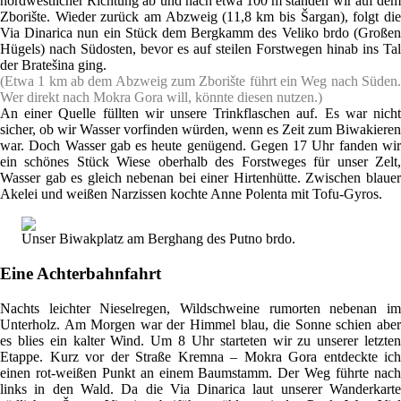
nordwestlicher Richtung ab und nach etwa 100 m standen wir auf dem
Zborište. Wieder zurück am Abzweig (11,8 km bis Šargan), folgt die
Via Dinarica nun ein Stück dem Bergkamm des Veliko brdo (Großen
Hügels) nach Südosten, bevor es auf steilen Forstwegen hinab ins Tal
der Bratešina ging.
(Etwa 1 km ab dem Abzweig zum Zborište führt ein Weg nach Süden.
Wer direkt nach Mokra Gora will, könnte diesen nutzen.)
An einer Quelle füllten wir unsere Trinkflaschen auf. Es war nicht
sicher, ob wir Wasser vorfinden würden, wenn es Zeit zum Biwakieren
war. Doch Wasser gab es heute genügend. Gegen 17 Uhr fanden wir
ein schönes Stück Wiese oberhalb des Forstweges für unser Zelt,
Wasser gab es gleich nebenan bei einer Hirtenhütte. Zwischen blauer
Akelei und weißen Narzissen kochte Anne Polenta mit Tofu-Gyros.
Unser Biwakplatz am Berghang des Putno brdo.
Eine Achterbahnfahrt
Nachts leichter Nieselregen, Wildschweine rumorten nebenan im
Unterholz. Am Morgen war der Himmel blau, die Sonne schien aber
es blies ein kalter Wind. Um 8 Uhr starteten wir zu unserer letzten
Etappe. Kurz vor der Straße Kremna – Mokra Gora entdeckte ich
einen rot-weißen Punkt an einem Baumstamm. Der Weg führte nach
links in den Wald. Da die Via Dinarica laut unserer Wanderkarte