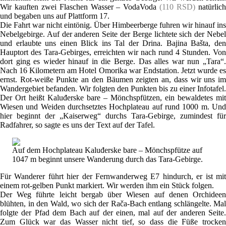
Wir kauften zwei Flaschen Wasser – VodaVoda
(110 RSD)
natürlic
und begaben uns auf Plattform 17.
Die Fahrt war nicht eintönig. Über Himbeerberge fuhren wir hinauf ins
Nebelgebirge. Auf der anderen Seite der Berge lichtete sich der Nebel
und erlaubte uns einen Blick ins Tal der Drina. Bajina Bašta, den
Hauptort des Tara-Gebirges, erreichten wir nach rund 4 Stunden. Von
dort ging es wieder hinauf in die Berge. Das alles war nun „Tara“.
Nach 16 Kilometern am Hotel Omorika war Endstation. Jetzt wurde es
ernst. Rot-weiße Punkte an den Bäumen zeigten an, dass wir uns im
Wandergebiet befanden. Wir folgten den Punkten bis zu einer Infotafel.
Der Ort heißt Kaluđerske bare – Mönchspfützen, ein bewaldetes mit
Wiesen und Weiden durchsetztes Hochplateau auf rund 1000 m. Und
hier beginnt der „Kaiserweg“ durchs Tara-Gebirge, zumindest für
Radfahrer, so sagte es uns der Text auf der Tafel.
Auf dem Hochplateau Kaluđerske bare – Mönchspfütze auf
1047 m beginnt unsere Wanderung durch das Tara-Gebirge.
Für Wanderer führt hier der Fernwanderweg E7 hindurch, er ist mit
einem rot-gelben Punkt markiert. Wir werden ihm ein Stück folgen.
Der Weg führte leicht bergab über Wiesen auf denen Orchideen
blühten, in den Wald, wo sich der Rača-Bach entlang schlängelte. Mal
folgte der Pfad dem Bach auf der einen, mal auf der anderen Seite.
Zum Glück war das Wasser nicht tief, so dass die Füße trocken