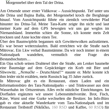
Morgennebel über dem Tal der Drina.
Am Ortsende unser erster Vidikovac – Aussichtspunkt. Tief unter uns
die Drina und Bajina Bašta, der Morgennebel kroch die Berghänge
hinauf. Vom Aussichtspunkt führte ein ziemlich verwilderter Pfad
hinunter ins Drina-Tal. Meine Tara-Karte zeigte ihn nicht und laut
meiner Karte auf dem GPS bewegten wir uns gar weglos im
Niemandsland. Immerhin schien die Sonne, ich konnte mein Zelt
trocknen und Anne kochte einen Tee.
Über den Baumwipfeln begannen sich Gewitterwolken aufzutürmen.
Es war besser weiterzulaufen. Bald erreichten wir die Straße nach
Mitrovac. Ein Lkw verlud Baumstämme. Da wir noch immer in einem
Nationalpark wandelten, vermutlich eine Frage des
Bestandsschutzes…
Ein Opa schob seinen Drahtesel über die Straße, am Lenker baumelte
eine Baumsäge auf dem Gepäckträger ein Korb mit Bier und
Sliwowitz.
„Nemačke – Deutschland?“
staunte er. Mehr konnte ich
ihm leider nicht erzählen, mein Russisch lag 35 Jahre zurück.
In Mitrovac gibt es ein Restaurant, einen Laden und ein
Informationsbüro des Tara-Nationalparks – und Trinkwasser aus dem
Wasserhahn im Ortszentrum. Alles recht nützliche Einrichtungen. Im
Dorfladen ergänzten wir unsere Lebensmittelvorräte. Brot, Fisch,
Käse, Wurst und eine Gurke wechselten die Besitzer. Im Info-Büro
gab es eine aktuelle Wanderkarte vom Tara-Nationalpark und im
Restaurant Treibstoff (Nikšićko,
160 RSD
und Kaffee,
60 RSD
) fü