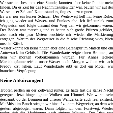
Wir suchten bestimmt eine Stunde, konnten aber keine Punkte mehr
finden. Da es Zeit für das Nachmittagsgewitter war, bauten wir auf der
Wiese unser Zelt auf. Kaum stand es, fing es an zu regnen.
Es war nur ein kurzer Schauer. Der Weiterweg ließ mir keine Ruhe,
ich ging wieder auf Wasser- und Punktesuche. Ich lief zurück zum
Wegweiser und folgte diesmal dem Weg den wir gekommen waren.
Der Boden war matschig und es hatten sich große Pfützen gebildet,
aber nach ein paar Metern leuchtete mir wieder die Markierung
entgegen. Warum der Wegweiser in die falsche Richtung wies, blieb
uns ein Rätsel.
Wasser konnte ich keins finden aber eine Bärenspur im Matsch und ein
Autowrack im Gebüsch. Die Wanderkarte zeigte einen Brunnen, an
dem wir morgen vorbeikommen würden. Für Annes leckere
Marokkopfanne reichte unser Wasser noch. Morgen wollten wir nach
Predov krst gehen. Laut Wanderkarte gibt es dort ein Motel, wir
brauchten Verpflegung.
Keine Abkürzungen!
Tropfen perlten an der Zeltwand runter. Es hatte fast die ganze Nacht
geregnet. Jetzt hingen graue Wolken am Himmel. Wir waren sehr
gespannt, ob der Brunnen auf unserer Wanderkarte auch real existiert.
Mit Müsli im Bauch stiegen wir hinauf zu dem Wegweiser, an dem wir
gestern abgebogen waren. Dann folgten wir dem Forstweg. Wieder
verlor sich die Markierung nach einigen Minuten. Der Weg war