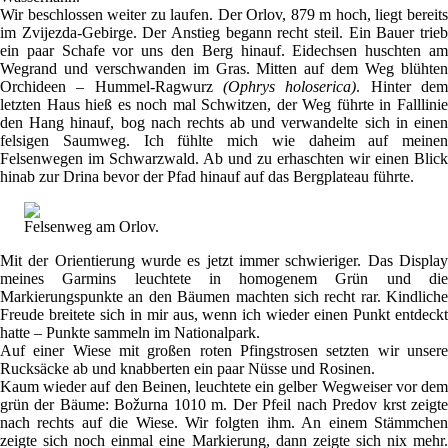
Wir beschlossen weiter zu laufen. Der Orlov, 879 m hoch, liegt bereits
im Zvijezda-Gebirge. Der Anstieg begann recht steil. Ein Bauer trieb
ein paar Schafe vor uns den Berg hinauf. Eidechsen huschten am
Wegrand und verschwanden im Gras. Mitten auf dem Weg blühten
Orchideen – Hummel-Ragwurz
(Ophrys holoserica)
. Hinter de
letzten Haus hieß es noch mal Schwitzen, der Weg führte in Falllinie
den Hang hinauf, bog nach rechts ab und verwandelte sich in einen
felsigen Saumweg. Ich fühlte mich wie daheim auf meinen
Felsenwegen im Schwarzwald. Ab und zu erhaschten wir einen Blick
hinab zur Drina bevor der Pfad hinauf auf das Bergplateau führte.
Felsenweg am Orlov.
Mit der Orientierung wurde es jetzt immer schwieriger. Das Display
meines Garmins leuchtete in homogenem Grün und die
Markierungspunkte an den Bäumen machten sich recht rar. Kindliche
Freude breitete sich in mir aus, wenn ich wieder einen Punkt entdeckt
hatte – Punkte sammeln im Nationalpark.
Auf einer Wiese mit großen roten Pfingstrosen setzten wir unsere
Rucksäcke ab und knabberten ein paar Nüsse und Rosinen.
Kaum wieder auf den Beinen, leuchtete ein gelber Wegweiser vor dem
grün der Bäume: Božurna 1010 m. Der Pfeil nach Predov krst zeigte
nach rechts auf die Wiese. Wir folgten ihm. An einem Stämmchen
zeigte sich noch einmal eine Markierung, dann zeigte sich nix mehr.