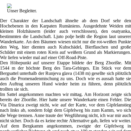
Unser Begleiter.
Der Charakter der Landschaft ähnelte ab dem Dorf sehr den
Hochebenen in den Karpaten Rumäniens. Ausgedehnte Weiden mit
kleinen Holzhäusern (leider auch verschlossen), den osatyanka,
bestimmten die Landschaft. Ljuto polje heißt die Region laut unserer
Wanderkarte. An den Bäumen wiesen nicht nur die rot-weißen Punkte
den Weg, hier dienten auch Kuhschädel, Bierflaschen und große
Schilder mit einem roten Kreis auf weißem Grund als Markierungen.
Wir liefen wieder mal auf einer Off-Road-Piste.
Den Höhepunkt auf unserer Etappe bildete der Berg Zborište. Mit
1544 m der höchste Berg des Tara-Gebirges. Ein Stück vor dem
Bergsattel unterhalb der Runjeva glava (1438 m) gesellte sich plötzlich
auch die Promenadenmischung zu uns. Doch wie es aussah hatte sie
den Auftrag unseren Hund wieder heim zu führen, denn plötzlich
trollten sie sich.
Im Sattel angekommen machten wir mittag. Am Horizont zeigte sich
bereits der Zborište. Hier hatte unsere Wanderkarte einen Fehler. Die
Via Dinarica zweigt nicht, wie auf der Karte, vor dem Gipfelanstieg
nach links ab, sondern folgt dem Gipfelweg bis zum Kamm, wo sich
die Wege trennen. Anne traute der Wegführung nicht, ich war mir auch
nicht sicher. Doch da es keine rechte Alternative gab, liefen wir weiter.
Auf dem Bergkamm angekommen, zweigte der Gipfelweg in