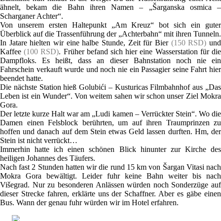
ähnelt, bekam die Bahn ihren Namen – „Šarganska osmica –
Scharganer Achter“.
Von unserem ersten Haltepunkt „Am Kreuz“ bot sich ein guter
Überblick auf die Trassenführung der „Achterbahn“ mit ihren Tunneln.
In Jatare hielten wir eine halbe Stunde, Zeit für Bier
(150 RSD)
un
Kaffee
(100 RSD)
. Früher befand sich hier eine Wasserstation für di
Dampfloks. Es heißt, dass an dieser Bahnstation noch nie ein
Fahrschein verkauft wurde und noch nie ein Passagier seine Fahrt hier
beendet hatte.
Die nächste Station hieß Golubići – Kusturicas Filmbahnhof aus „Das
Leben ist ein Wunder“. Von weitem sahen wir schon unser Ziel Mokra
Gora.
Der letzte kurze Halt war am „Ludi kamen – Verrückter Stein“. Wo die
Damen einen Felsblock berührten, um auf ihren Traumprinzen zu
hoffen und danach auf dem Stein etwas Geld lassen durften. Hm, der
Stein ist nicht verrückt…
Immerhin hatte ich einen schönen Blick hinunter zur Kirche des
heiligen Johannes des Täufers.
Nach fast 2 Stunden hatten wir die rund 15 km von Šargan Vitasi nach
Mokra Gora bewältigt. Leider fuhr keine Bahn weiter bis nach
Višegrad. Nur zu besonderen Anlässen würden noch Sonderzüge auf
dieser Strecke fahren, erklärte uns der Schaffner. Aber es gäbe einen
Bus. Wann der genau fuhr würden wir im Hotel erfahren.