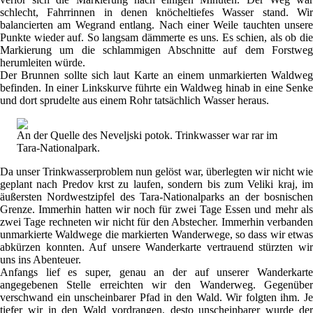
schlecht, Fahrrinnen in denen knöcheltiefes Wasser stand. Wir
balancierten am Wegrand entlang. Nach einer Weile tauchten unsere
Punkte wieder auf. So langsam dämmerte es uns. Es schien, als ob die
Markierung um die schlammigen Abschnitte auf dem Forstweg
herumleiten würde.
Der Brunnen sollte sich laut Karte an einem unmarkierten Waldweg
befinden. In einer Linkskurve führte ein Waldweg hinab in eine Senke
und dort sprudelte aus einem Rohr tatsächlich Wasser heraus.
An der Quelle des Neveljski potok. Trinkwasser war rar im
Tara-Nationalpark.
Da unser Trinkwasserproblem nun gelöst war, überlegten wir nicht wie
geplant nach Predov krst zu laufen, sondern bis zum Veliki kraj, im
äußersten Nordwestzipfel des Tara-Nationalparks an der bosnischen
Grenze. Immerhin hatten wir noch für zwei Tage Essen und mehr als
zwei Tage rechneten wir nicht für den Abstecher. Immerhin verbanden
unmarkierte Waldwege die markierten Wanderwege, so dass wir etwas
abkürzen konnten. Auf unsere Wanderkarte vertrauend stürzten wir
uns ins Abenteuer.
Anfangs lief es super, genau an der auf unserer Wanderkarte
angegebenen Stelle erreichten wir den Wanderweg. Gegenüber
verschwand ein unscheinbarer Pfad in den Wald. Wir folgten ihm. Je
tiefer wir in den Wald vordrangen, desto unscheinbarer wurde der