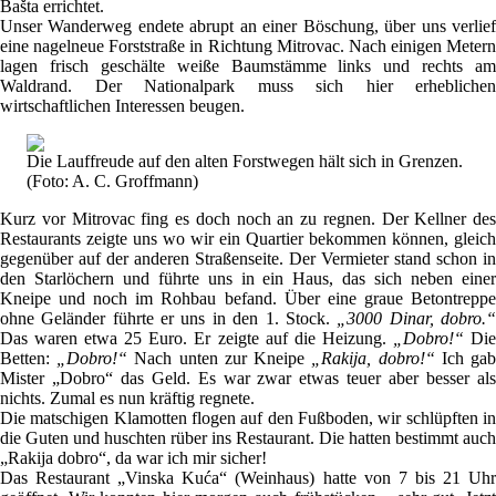
Bašta errichtet.
Unser Wanderweg endete abrupt an einer Böschung, über uns verlief
eine nagelneue Forststraße in Richtung Mitrovac. Nach einigen Metern
lagen frisch geschälte weiße Baumstämme links und rechts am
Waldrand. Der Nationalpark muss sich hier erheblichen
wirtschaftlichen Interessen beugen.
Die Lauffreude auf den alten Forstwegen hält sich in Grenzen.
(Foto: A. C. Groffmann)
Kurz vor Mitrovac fing es doch noch an zu regnen. Der Kellner des
Restaurants zeigte uns wo wir ein Quartier bekommen können, gleich
gegenüber auf der anderen Straßenseite. Der Vermieter stand schon in
den Starlöchern und führte uns in ein Haus, das sich neben einer
Kneipe und noch im Rohbau befand. Über eine graue Betontreppe
ohne Geländer führte er uns in den 1. Stock.
„3000 Dinar, dobro.
Das waren etwa 25 Euro. Er zeigte auf die Heizung.
„Dobro!“
Di
Betten:
„Dobro!“
Nach unten zur Kneipe
„Rakija, dobro!“
Ich ga
Mister „Dobro“ das Geld. Es war zwar etwas teuer aber besser als
nichts. Zumal es nun kräftig regnete.
Die matschigen Klamotten flogen auf den Fußboden, wir schlüpften in
die Guten und huschten rüber ins Restaurant. Die hatten bestimmt auch
„Rakija dobro“, da war ich mir sicher!
Das Restaurant „Vinska Kuća“ (Weinhaus) hatte von 7 bis 21 Uhr