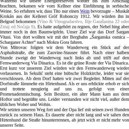
Während wir unsere Energiereserven wieder bis zum Anschlag
brachten, bekamen wir vom Kellner eine Einführung in serbische
Weine. So erfuhren wir, dass Tito nur einen
Wein
bevorzugte – Muská
Krokán aus der Kellerei Gróf Rohonczy 1912. Wir würden ihn in
Belgrad bekommen
(Vino & Vinogradarstvo, Ilije Garašanina 22 oder
Zmaj od Noćaja 9)
. Es hatte aufgehört zu regnen, der Nebel hing aber
immer noch in den Baumwipfeln. Unser Ziel war das Dorf Šargan
Vitasi. Von dort wollten wir mit der Bergbahn „Šarganska osmica –
Scharganer Achter“ nach Mokra Gora fahren.
Von Mitrovac folgten wir dem Wanderweg ein Stück auf der
Asphaltstraße, die zum Zaovine-Stausee führt. Nach einer halben
Stunde zweigt der Wanderweg nach links ab und trifft auf den
Fernwanderweg Via Dinarica. Es ist die grüne Route der Via Dinarica.
Erst kurz vor unserem Ziel würden wir den Fernwanderweg wieder
verlassenen. In Sekulić steht eine hübsche Holzkirche, leider war sie
verschlossen. Ab dem Dorf hatten wir zwei Begleiter. Mitten auf der
Dorfstraße lümmelte ein Hirtenhund. Als er uns erblickte erhob er sich
und trottete neugierig auf uns zu, gefolgt von einer
Promenadenmischung. Sein Besitzer, ein alter Mann kam aus dem
Hoftor und begrüßte uns. Leider verstanden wir nicht viel, außer dem
üblichen Woher und Wohin.
Wir setzten unseren Weg fort und der Opa lief mit seinen zwei Hunden
zurück zu seinem Haus. Es dauerte aber nicht lang und wir sahen den
Hirtenhund die Straße hinunterrennen, ab jetzt wich er nicht mehr von
unserer Seite.