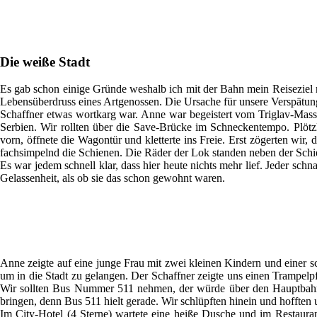
Die weiße Stadt
Es gab schon einige Gründe weshalb ich mit der Bahn mein Reiseziel ni
Lebensüberdruss eines Artgenossen. Die Ursache für unsere Verspätung 
Schaffner etwas wortkarg war. Anne war begeistert vom Triglav-Mass
Serbien. Wir rollten über die Save-Brücke im Schneckentempo. Plötzl
vorn, öffnete die Wagontür und kletterte ins Freie. Erst zögerten wir
fachsimpelnd die Schienen. Die Räder der Lok standen neben der Sc
Es war jedem schnell klar, dass hier heute nichts mehr lief. Jeder sch
Gelassenheit, als ob sie das schon gewohnt waren.
Anne zeigte auf eine junge Frau mit zwei kleinen Kindern und einer sc
um in die Stadt zu gelangen. Der Schaffner zeigte uns einen Trampelpf
Wir sollten Bus Nummer 511 nehmen, der würde über den Hauptbahnho
bringen, denn Bus 511 hielt gerade. Wir schlüpften hinein und hoffte
Im City-Hotel (4 Sterne) wartete eine heiße Dusche und im Restauran