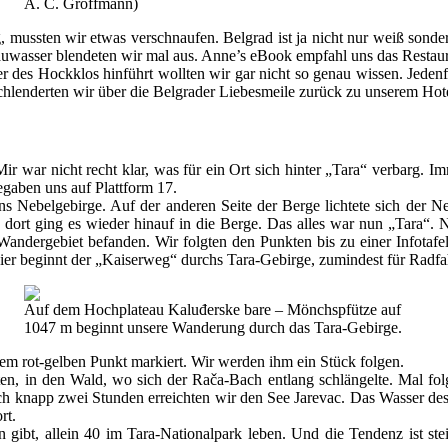
A. C. Groffmann)
ssten wir etwas verschnaufen. Belgrad ist ja nicht nur weiß sondern
uwasser blendeten wir mal aus. Anne’s eBook empfahl uns das Restaura
r des Hockklos hinführt wollten wir gar nicht so genau wissen. Jeden
lenderten wir über die Belgrader Liebesmeile zurück zu unserem Hote
r war nicht recht klar, was für ein Ort sich hinter „Tara“ verbarg. 
egaben uns auf Plattform 17.
s Nebelgebirge. Auf der anderen Seite der Berge lichtete sich der Ne
 dort ging es wieder hinauf in die Berge. Das alles war nun „Tara“.
andergebiet befanden. Wir folgten den Punkten bis zu einer Infotafe
 beginnt der „Kaiserweg“ durchs Tara-Gebirge, zumindest für Radfahrer
Auf dem Hochplateau Kaluđerske bare – Mönchspfütze auf
1047 m beginnt unsere Wanderung durch das Tara-Gebirge.
nem rot-gelben Punkt markiert. Wir werden ihm ein Stück folgen.
en, in den Wald, wo sich der Rača-Bach entlang schlängelte. Mal fol
ach knapp zwei Stunden erreichten wir den See Jarevac. Das Wasser de
rt.
gibt, allein 40 im Tara-Nationalpark leben. Und die Tendenz ist s