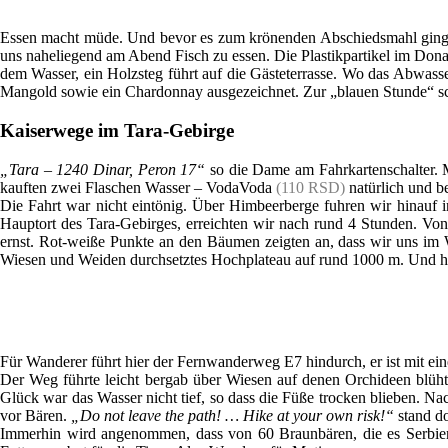
Essen macht müde. Und bevor es zum krönenden Abschiedsmahl ging, mu
uns naheliegend am Abend Fisch zu essen. Die Plastikpartikel im Dona
dem Wasser, ein Holzsteg führt auf die Gästeterrasse. Wo das Abwasse
Mangold sowie ein Chardonnay ausgezeichnet. Zur „blauen Stunde“ sch
Kaiserwege im Tara-Gebirge
„Tara – 1240 Dinar, Peron 17“
so die Dame am Fahrkartenschalter. Mi
kauften zwei Flaschen Wasser – VodaVoda
(110 RSD)
natürlich und b
Die Fahrt war nicht eintönig. Über Himbeerberge fuhren wir hinauf in
Hauptort des Tara-Gebirges, erreichten wir nach rund 4 Stunden. Von
ernst. Rot-weiße Punkte an den Bäumen zeigten an, dass wir uns im W
Wiesen und Weiden durchsetztes Hochplateau auf rund 1000 m. Und hier
Für Wanderer führt hier der Fernwanderweg E7 hindurch, er ist mit ei
Der Weg führte leicht bergab über Wiesen auf denen Orchideen blüht
Glück war das Wasser nicht tief, so dass die Füße trocken blieben. N
vor Bären.
„Do not leave the path! … Hike at your own risk!“
stand do
Immerhin wird angenommen, dass von 60 Braunbären, die es Serbien 