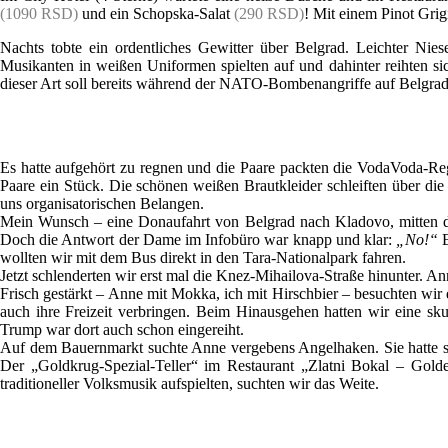
(1090 RSD)
und ein Schopska-Salat
(290 RSD)
! Mit einem Pinot Grig
Nachts tobte ein ordentliches Gewitter über Belgrad. Leichter Ni
Musikanten in weißen Uniformen spielten auf und dahinter reihten si
dieser Art soll bereits während der NATO-Bombenangriffe auf Belgrad 
Es hatte aufgehört zu regnen und die Paare packten die VodaVoda-Re
Paare ein Stück. Die schönen weißen Brautkleider schleiften über di
uns organisatorischen Belangen.
Mein Wunsch – eine Donaufahrt von Belgrad nach Kladovo, mitten durc
Doch die Antwort der Dame im Infobüro war knapp und klar:
„No!“
E
wollten wir mit dem Bus direkt in den Tara-Nationalpark fahren.
Jetzt schlenderten wir erst mal die Knez-Mihailova-Straße hinunter. Anne
Frisch gestärkt – Anne mit Mokka, ich mit Hirschbier – besuchten wi
auch ihre Freizeit verbringen. Beim Hinausgehen hatten wir eine sk
Trump war dort auch schon eingereiht.
Auf dem Bauernmarkt suchte Anne vergebens Angelhaken. Sie hatte sic
Der „Goldkrug-Spezial-Teller“ im Restaurant „Zlatni Bokal – Gold
traditioneller Volksmusik aufspielten, suchten wir das Weite.