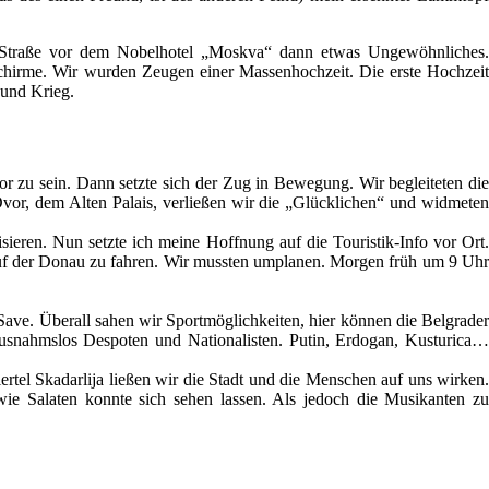
der Straße vor dem Nobelhotel „Moskva“ dann etwas Ungewöhnliches.
schirme. Wir wurden Zeugen einer Massenhochzeit. Die erste Hochzeit
 und Krieg.
 zu sein. Dann setzte sich der Zug in Bewegung. Wir begleiteten die
Dvor, dem Alten Palais, verließen wir die „Glücklichen“ und widmeten
ieren. Nun setzte ich meine Hoffnung auf die Touristik-Info vor Ort.
uf der Donau zu fahren. Wir mussten umplanen. Morgen früh um 9 Uh
ave. Überall sahen wir Sportmöglichkeiten, hier können die Belgrader
Ausnahmslos Despoten und Nationalisten. Putin, Erdogan, Kusturica…
tel Skadarlija ließen wir die Stadt und die Menschen auf uns wirken.
ie Salaten konnte sich sehen lassen. Als jedoch die Musikanten zu