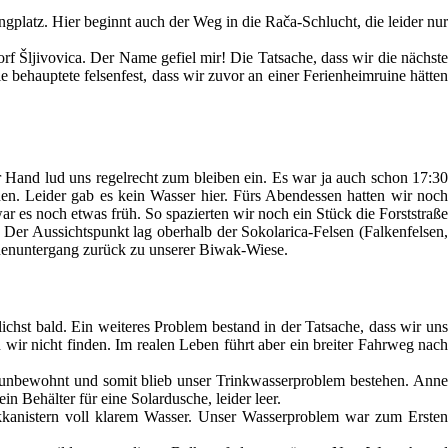
ngplatz. Hier beginnt auch der Weg in die Rača-Schlucht, die leider nur
rf Šljivovica. Der Name gefiel mir! Die Tatsache, dass wir die nächste
 behauptete felsenfest, dass wir zuvor an einer Ferienheimruine hätten
er Hand lud uns regelrecht zum bleiben ein. Es war ja auch schon 17:30
en. Leider gab es kein Wasser hier. Fürs Abendessen hatten wir noch
 es noch etwas früh. So spazierten wir noch ein Stück die Forststraße
Der Aussichtspunkt lag oberhalb der Sokolarica-Felsen (Falkenfelsen,
nenuntergang zurück zu unserer Biwak-Wiese.
hst bald. Ein weiteres Problem bestand in der Tatsache, dass wir uns
ir nicht finden. Im realen Leben führt aber ein breiter Fahrweg nach
t unbewohnt und somit blieb unser Trinkwasserproblem bestehen. Anne
 Behälter für eine Solardusche, leider leer.
ikkanistern voll klarem Wasser. Unser Wasserproblem war zum Ersten