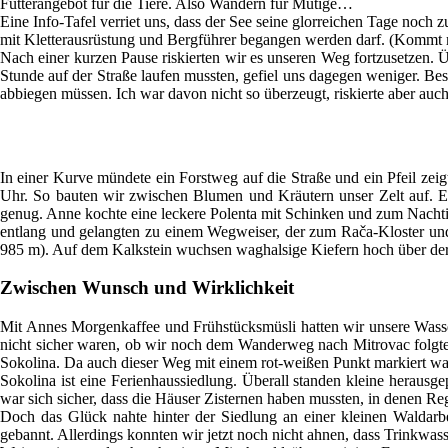
Futterangebot für die Tiere. Also Wandern für Mutige…
Eine Info-Tafel verriet uns, dass der See seine glorreichen Tage noch z
mit Kletterausrüstung und Bergführer begangen werden darf. (Kommt 
Nach einer kurzen Pause riskierten wir es unseren Weg fortzusetzen. Ü
Stunde auf der Straße laufen mussten, gefiel uns dagegen weniger. Beso
abbiegen müssen. Ich war davon nicht so überzeugt, riskierte aber auc
In einer Kurve mündete ein Forstweg auf die Straße und ein Pfeil zeig
Uhr. So bauten wir zwischen Blumen und Kräutern unser Zelt auf. Et
genug. Anne kochte eine leckere Polenta mit Schinken und zum Nachtis
entlang und gelangten zu einem Wegweiser, der zum Rača-Kloster und 
985 m). Auf dem Kalkstein wuchsen waghalsige Kiefern hoch über der
Zwischen Wunsch und Wirklichkeit
Mit Annes Morgenkaffee und Frühstücksmüsli hatten wir unsere Wasser
nicht sicher waren, ob wir noch dem Wanderweg nach Mitrovac folgten
Sokolina. Da auch dieser Weg mit einem rot-weißen Punkt markiert war
Sokolina ist eine Ferienhaussiedlung. Überall standen kleine herau
war sich sicher, dass die Häuser Zisternen haben mussten, in denen Re
Doch das Glück nahte hinter der Siedlung an einer kleinen Waldarb
gebannt. Allerdings konnten wir jetzt noch nicht ahnen, dass Trinkwas