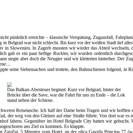
cht pünktlich erreichte – klassische Verspätung, Zugausfall, Fahrplan
in Belgrad war nicht schlecht. Bis kurz vor der weißen Stadt lief all
iv in Slowenien. In Zagreb mussten wir wieder das Abteil wechseln, 
ich gab es ein paar heftige Ruckler, wir wurden ordentlich durchgesc
, dann siegte aber doch die Neugier und wir kletterten hinterher. Der
hiene…
nappte seine Siebensachen und trottete, den Bahnschienen folgend, in R
Das Balkan-Abenteuer beginnt: Kurz vor Belgrad, hinter der
Brücke über die Save, war die Fahrt für uns zu Ende – die Lok
stand neben der Schiene.
hweren Reisetasche. Ich half der Dame beim Tragen und wir hofften so,
ad, der weg von den Gleisen auf eine Straße führte. Von dort war es n
f fahren. Gegenüber im Hotel Belgrade City hatten wir gebucht. Wo
n ungeschoren ans Ziel zu kommen. Es klappte.
t Zavičaj, 5 Minuten vom Hotel, an der ulica Gavrila Principa 77 (w