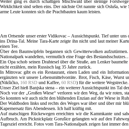
Weiter ging es durch schattigen Mischwald über steinige Forstweg
Wirklichkeit sind selten eins. Der nächste Ort nannte sich Osluša, wi
arme Leute konnten sich die Prachtbauten kaum leisten.
Am Ortsende unser erster Vidikovac – Aussichtspunkt. Tief unter uns 
ins Drina-Tal. Meine Tara-Karte zeigte ihn nicht und laut meiner K
einen Tee.
Über den Baumwipfeln begannen sich Gewitterwolken aufzutürmen. E
Nationalpark wandelten, vermutlich eine Frage des Bestandsschutzes
Ein Opa schob seinen Drahtesel über die Straße, am Lenker baumelt
nicht erzählen, mein Russisch lag 35 Jahre zurück.
In Mitrovac gibt es ein Restaurant, einen Laden und ein Informatio
ergänzten wir unsere Lebensmittelvorräte. Brot, Fisch, Käse, Wurst 
(Nikšićko,
160 RSD
und Kaffee,
60 RSD
) für die weitere Wegstreck
Unser Ziel hieß Banjska stena – ein weiterer Aussichtspunkt ins Tal 
Noch vor der „Großen Wiese“ verloren wir den Weg, da wir roten, sta
So konnten wir auch nicht den blühenden Enzian auf der Wiese in Ruh
Der Waldboden links und rechts des Weges war über und über mir blü
Kapernersatz fürs Abendessen. Ich half kräftig mit.
Auf matschigen Rückewegen erreichten wir die Kammkante und sahen
Aufbruch. Am Picknickplatz Gorušice gelangten wir auf den Fahrweg
Tagesziel erreicht. Fotos vom Tara-Nationalpark zeigen fast immer den