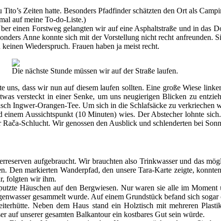
u Tito’s Zeiten hatte. Besonders Pfadfinder schätzten den Ort als Campi
mal auf meine To-do-Liste.)
ber einen Forstweg gelangten wir auf eine Asphaltstraße und in das Do
nders Anne konnte sich mit der Vorstellung nicht recht anfreunden. Sie
h keinen Wiederspruch. Frauen haben ja meist recht.
Die nächste Stunde müssen wir auf der Straße laufen.
te uns, dass wir nun auf diesem laufen sollten. Eine große Wiese link
was versteckt in einer Senke, um uns neugierigen Blicken zu entzieh
ch Ingwer-Orangen-Tee. Um sich in die Schlafsäcke zu verkriechen war
einem Aussichtspunkt (10 Minuten) wies. Der Abstecher lohnte sich. 
 Rača-Schlucht. Wir genossen den Ausblick und schlenderten bei Son
reserven aufgebraucht. Wir brauchten also Trinkwasser und das möglic
. Den markierten Wanderpfad, den unsere Tara-Karte zeigte, konnten w
, folgten wir ihm.
sgeputzte Häuschen auf den Bergwiesen. Nur waren sie alle im Momen
genwasser gesammelt wurde. Auf einem Grundstück befand sich sogar ein
eiterhütte. Neben dem Haus stand ein Holztisch mit mehreren Plast
ser auf unserer gesamten Balkantour ein kostbares Gut sein würde.