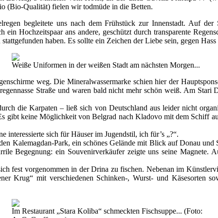
io (Bio-Qualität) fielen wir todmüde in die Betten.
eselregen begleitete uns nach dem Frühstück zur Innenstadt. Auf 
ch ein Hochzeitspaar ans andere, geschützt durch transparente Regen
stattgefunden haben. Es sollte ein Zeichen der Liebe sein, gegen Hass
Weiße Uniformen in der weißen Stadt am nächsten Morgen...
genschirme weg. Die Mineralwassermarke schien hier der Hauptsponsor
e regennasse Straße und waren bald nicht mehr schön weiß. Am Stari 
h die Karpaten – ließ sich von Deutschland aus leider nicht organis
s gibt keine Möglichkeit von Belgrad nach Kladovo mit dem Schiff a
 interessierte sich für Häuser im Jugendstil, ich für’s „?“.
r den Kalemagdan-Park, ein schönes Gelände mit Blick auf Donau und S
urrile Begegnung: ein Souvenirverkäufer zeigte uns seine Magnete. 
h fest vorgenommen in der Drina zu fischen. Nebenan im Künstlervier
ener Krug“ mit verschiedenen Schinken-, Wurst- und Käsesorten sow
Im Restaurant „Stara Koliba“ schmeckten Fischsuppe... (Foto: