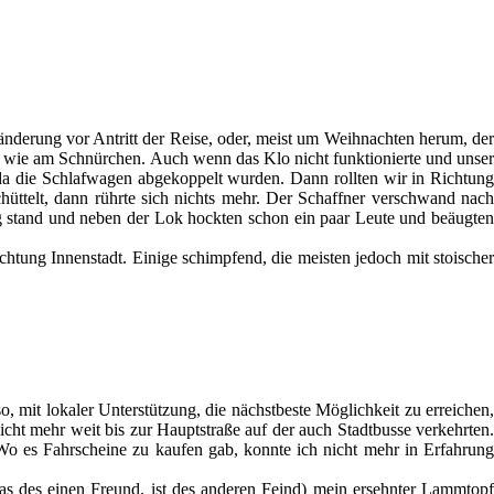
änderung vor Antritt der Reise, oder, meist um Weihnachten herum, der
es wie am Schnürchen. Auch wenn das Klo nicht funktionierte und unser
da die Schlafwagen abgekoppelt wurden. Dann rollten wir in Richtung
hüttelt, dann rührte sich nichts mehr. Der Schaffner verschwand nach
 Zug stand und neben der Lok hockten schon ein paar Leute und beäugten
ichtung Innenstadt. Einige schimpfend, die meisten jedoch mit stoischer
 mit lokaler Unterstützung, die nächstbeste Möglichkeit zu erreichen,
icht mehr weit bis zur Hauptstraße auf der auch Stadtbusse verkehrten.
 es Fahrscheine zu kaufen gab, konnte ich nicht mehr in Erfahrung
as des einen Freund, ist des anderen Feind) mein ersehnter Lammtopf