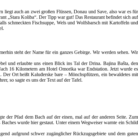
 liegt auch an zwei großen Flüssen, Donau und Save, also war es für
nt „Stara Koliba“. Der Tipp war gut! Das Restaurant befindet sich auf
falls schmeckten Fischsuppe, Wels und Wolfsbarsch mit Kartoffeln und
l.
Immerhin steht der Name für ein ganzes Gebirge. Wir werden sehen. Wi
bel und erlaubte uns einen Blick ins Tal der Drina. Bajina Bašta, den
 Nach 16 Kilometern am Hotel Omorika war Endstation. Jetzt wurde es
l. Der Ort heißt Kaluđerske bare – Mönchspfützen, ein bewaldetes mit
, so sagte es uns der Text auf der Tafel.
gte der Pfad dem Bach auf der einen, mal auf der anderen Seite. Zum
s Baches wurde hier gestaut. Unter einem Wegweiser warnte ein Schild
teigend aufgrund schwer zugänglicher Rückzugsgebiete und dem guten