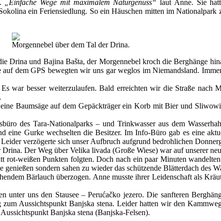
e.
„Einfache Wege mit maximalem Naturgenuss“
laut Anne. Sie hat
e Sokolina ein Feriensiedlung. So ein Häuschen mitten im Nationalpark
Morgennebel über dem Tal der Drina.
die Drina und Bajina Bašta, der Morgennebel kroch die Berghänge hina
arte auf dem GPS bewegten wir uns gar weglos im Niemandsland. Immer
s war besser weiterzulaufen. Bald erreichten wir die Straße nach
…
e eine Baumsäge auf dem Gepäckträger ein Korb mit Bier und Sliwowi
nsbüro des Tara-Nationalparks – und Trinkwasser aus dem Wasserhahn
und eine Gurke wechselten die Besitzer. Im Info-Büro gab es eine akt
e. Leider verzögerte sich unser Aufbruch aufgrund bedrohlichen Donner
der Drina. Der Weg über Velika livada (Große Wiese) war auf unserer 
tt rot-weißen Punkten folgten. Doch nach ein paar Minuten wandelten 
e genießen sondern sahen zu wieder das schützende Blätterdach des Wa
hendem Bärlauch überzogen. Anne musste ihrer Leidenschaft als Kräu
 unter uns den Stausee – Perućačko jezero. Die sanfteren Berghän
 zum Aussichtspunkt Banjska stena. Leider hatten wir den Kammweg 
 Aussichtspunkt Banjska stena (Banjska-Felsen).