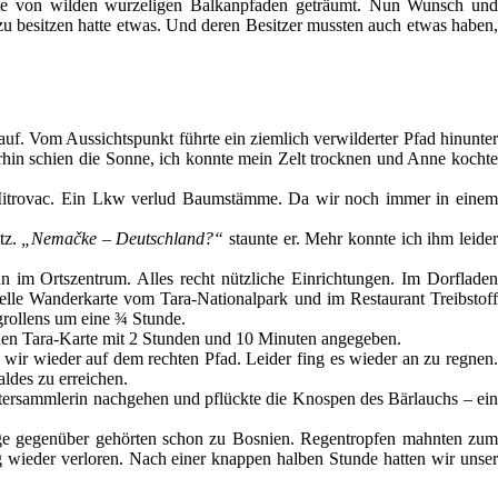
te von wilden wurzeligen Balkanpfaden geträumt. Nun Wunsch un
 zu besitzen hatte etwas. Und deren Besitzer mussten auch etwas haben,
uf. Vom Aussichtspunkt führte ein ziemlich verwilderter Pfad hinunter
hin schien die Sonne, ich konnte mein Zelt trocknen und Anne kochte
 Mitrovac. Ein Lkw verlud Baumstämme. Da wir noch immer in einem
tz.
„Nemačke – Deutschland?“
staunte er. Mehr konnte ich ihm leide
 im Ortszentrum. Alles recht nützliche Einrichtungen. Im Dorfladen
uelle Wanderkarte vom Tara-Nationalpark und im Restaurant Treibstoff
grollens um eine ¾ Stunde.
neuen Tara-Karte mit 2 Stunden und 10 Minuten angegeben.
wir wieder auf dem rechten Pfad. Leider fing es wieder an zu regnen.
ldes zu erreichen.
tersammlerin nachgehen und pflückte die Knospen des Bärlauchs – ein
ge gegenüber gehörten schon zu Bosnien. Regentropfen mahnten zum
wieder verloren. Nach einer knappen halben Stunde hatten wir unser