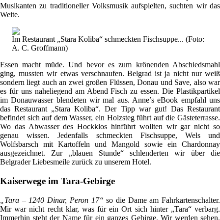
Musikanten zu traditioneller Volksmusik aufspielten, suchten wir das
Weite.
Im Restaurant „Stara Koliba“ schmeckten Fischsuppe... (Foto:
A. C. Groffmann)
Essen macht müde. Und bevor es zum krönenden Abschiedsmahl
ging, mussten wir etwas verschnaufen. Belgrad ist ja nicht nur weiß
sondern liegt auch an zwei großen Flüssen, Donau und Save, also war
es für uns naheliegend am Abend Fisch zu essen. Die Plastikpartikel
im Donauwasser blendeten wir mal aus. Anne’s eBook empfahl uns
das Restaurant „Stara Koliba“. Der Tipp war gut! Das Restaurant
befindet sich auf dem Wasser, ein Holzsteg führt auf die Gästeterrasse.
Wo das Abwasser des Hockklos hinführt wollten wir gar nicht so
genau wissen. Jedenfalls schmeckten Fischsuppe, Wels und
Wolfsbarsch mit Kartoffeln und Mangold sowie ein Chardonnay
ausgezeichnet. Zur „blauen Stunde“ schlenderten wir über die
Belgrader Liebesmeile zurück zu unserem Hotel.
Kaiserwege im Tara-Gebirge
„Tara – 1240 Dinar, Peron 17“
so die Dame am Fahrkartenschalter.
Mir war nicht recht klar, was für ein Ort sich hinter „Tara“ verbarg.
Immerhin steht der Name für ein ganzes Gebirge. Wir werden sehen.