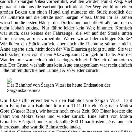
südlich an Šargan Vitasi vorbeiführt, wählten wir den Punkt-Weg. Viel
gebracht hatte uns die Variante jedoch nicht. Der Weg vollführte einen
großen Bogen um einen Hügel und mündete ein Stück nördlich der
Via Dinarica auf die Straße nach Šargan Vitasi. Unten im Tal sahen
wir schon die ersten Häuser des Dorfes und auch die Straße, auf der es
recht lebhaft zuging. Nur führte leider kein Weg hinunter. Komisch
war auch, dass keines der Fahrzeuge, die wir auf der Straße unten
fahren sahen, an uns vorbeifuhr. Waren wir auf der richtigen Straße?
Wir liefen ein Stück zurück, aber auch die Richtung stimmte nicht.
Anne ärgerte sich, nicht doch der Via Dinarica gefolgt zu sein. Sie war
sich sicher, dass von ihr ein Abzweig zum Dorf geführt hätte. Auf der
Wanderkarte war jedoch nichts eingezeichnet. Plötzlich dämmerte es
mir. Der Grund weshalb uns kein Auto entgegenkam war recht einfach
– die fuhren durch einen Tunnel! Also wieder zurück.
Der Bahnhof von Šargan Vitasi ist heute Endstation der
Šarganska osmica.
Um 10:30 Uhr erreichten wir den Bahnhof von Šargan Vitasi. Laut
dem Fahrplan am Bahnhof fuhr um 11:11 Uhr ein Zug nach Mokra
Gora (Nasser Berg), wir hatten noch etwas Zeit. 600 Dinar kostete die
Fahrt von Mokra Gora und wieder zurück. Eine Fahrt von Mokra
Gora bis Višegrad und zurück sollte 800 Dinar kosten. Das fand ich
interessant, also war die Bahnstrecke intakt.