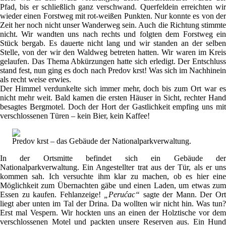
Pfad, bis er schließlich ganz verschwand. Querfeldein erreichten wir
wieder einen Forstweg mit rot-weißen Punkten. Nur konnte es von der
Zeit her noch nicht unser Wanderweg sein. Auch die Richtung stimmte
nicht. Wir wandten uns nach rechts und folgten dem Forstweg ein
Stück bergab. Es dauerte nicht lang und wir standen an der selben
Stelle, von der wir den Waldweg betreten hatten. Wir waren im Kreis
gelaufen. Das Thema Abkürzungen hatte sich erledigt. Der Entschluss
stand fest, nun ging es doch nach Predov krst! Was sich im Nachhinein
als recht weise erwies.
Der Himmel verdunkelte sich immer mehr, doch bis zum Ort war es
nicht mehr weit. Bald kamen die ersten Häuser in Sicht, rechter Hand
besagtes Bergmotel. Doch der Hort der Gastlichkeit empfing uns mit
verschlossenen Türen – kein Bier, kein Kaffee!
Predov krst – das Gebäude der Nationalparkverwaltung.
In der Ortsmitte befindet sich ein Gebäude der
Nationalparkverwaltung. Ein Angestellter trat aus der Tür, als er uns
kommen sah. Ich versuchte ihm klar zu machen, ob es hier eine
Möglichkeit zum Übernachten gäbe und einen Laden, um etwas zum
Essen zu kaufen. Fehlanzeige!
„Perućac“
sagte der Mann. Der Or
liegt aber unten im Tal der Drina. Da wollten wir nicht hin. Was tun?
Erst mal Vespern. Wir hockten uns an einen der Holztische vor dem
verschlossenen Motel und packten unsere Reserven aus. Ein Hund