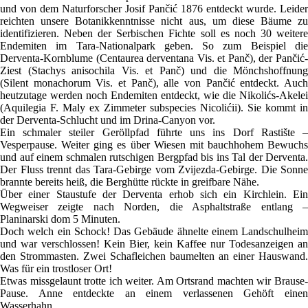
und von dem Naturforscher Josif Pančić 1876 entdeckt wurde. Leider
reichten unsere Botanikkenntnisse nicht aus, um diese Bäume zu
identifizieren. Neben der Serbischen Fichte soll es noch 30 weitere
Endemiten im Tara-Nationalpark geben. So zum Beispiel die
Derventa-Kornblume (Centaurea derventana Vis. et Panč), der Pančić-
Ziest (Stachys anisochila Vis. et Panč) und die Mönchshoffnung
(Silent monachorum Vis. et Panč), alle von Pančić entdeckt. Auch
heutzutage werden noch Endemiten entdeckt, wie die Nikolićs-Akelei
(Aquilegia F. Maly ex Zimmeter subspecies Nicolićii). Sie kommt in
der Derventa-Schlucht und im Drina-Canyon vor.
Ein schmaler steiler Geröllpfad führte uns ins Dorf Rastište –
Vesperpause. Weiter ging es über Wiesen mit bauchhohem Bewuchs
und auf einem schmalen rutschigen Bergpfad bis ins Tal der Derventa.
Der Fluss trennt das Tara-Gebirge vom Zvijezda-Gebirge. Die Sonne
brannte bereits heiß, die Berghütte rückte in greifbare Nähe.
Über einer Staustufe der Derventa erhob sich ein Kirchlein. Ein
Wegweiser zeigte nach Norden, die Asphaltstraße entlang –
Planinarski dom 5 Minuten.
Doch welch ein Schock! Das Gebäude ähnelte einem Landschulheim
und war verschlossen! Kein Bier, kein Kaffee nur Todesanzeigen an
den Strommasten. Zwei Schafleichen baumelten an einer Hauswand.
Was für ein trostloser Ort!
Etwas missgelaunt trotte ich weiter. Am Ortsrand machten wir Brause-
Pause. Anne entdeckte an einem verlassenen Gehöft einen
Wasserhahn.