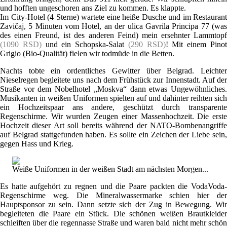
und hofften ungeschoren ans Ziel zu kommen. Es klappte.
Im City-Hotel (4 Sterne) wartete eine heiße Dusche und im Restaurant
Zavičaj, 5 Minuten vom Hotel, an der ulica Gavrila Principa 77 (was
des einen Freund, ist des anderen Feind) mein ersehnter Lammtopf
(1090 RSD)
und ein Schopska-Salat
(290 RSD)
! Mit einem Pino
Grigio (Bio-Qualität) fielen wir todmüde in die Betten.
Nachts tobte ein ordentliches Gewitter über Belgrad. Leichter
Nieselregen begleitete uns nach dem Frühstück zur Innenstadt. Auf der
Straße vor dem Nobelhotel „Moskva“ dann etwas Ungewöhnliches.
Musikanten in weißen Uniformen spielten auf und dahinter reihten sich
ein Hochzeitspaar ans andere, geschützt durch transparente
Regenschirme. Wir wurden Zeugen einer Massenhochzeit. Die erste
Hochzeit dieser Art soll bereits während der NATO-Bombenangriffe
auf Belgrad stattgefunden haben. Es sollte ein Zeichen der Liebe sein,
gegen Hass und Krieg.
Weiße Uniformen in der weißen Stadt am nächsten Morgen...
Es hatte aufgehört zu regnen und die Paare packten die VodaVoda-
Regenschirme weg. Die Mineralwassermarke schien hier der
Hauptsponsor zu sein. Dann setzte sich der Zug in Bewegung. Wir
begleiteten die Paare ein Stück. Die schönen weißen Brautkleider
schleiften über die regennasse Straße und waren bald nicht mehr schön