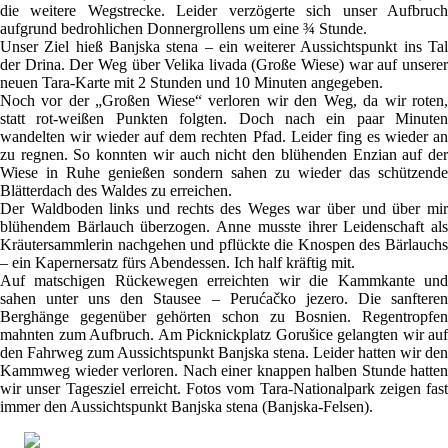
die weitere Wegstrecke. Leider verzögerte sich unser Aufbruch
aufgrund bedrohlichen Donnergrollens um eine ¾ Stunde.
Unser Ziel hieß Banjska stena – ein weiterer Aussichtspunkt ins Tal
der Drina. Der Weg über Velika livada (Große Wiese) war auf unserer
neuen Tara-Karte mit 2 Stunden und 10 Minuten angegeben.
Noch vor der „Großen Wiese“ verloren wir den Weg, da wir roten,
statt rot-weißen Punkten folgten. Doch nach ein paar Minuten
wandelten wir wieder auf dem rechten Pfad. Leider fing es wieder an
zu regnen. So konnten wir auch nicht den blühenden Enzian auf der
Wiese in Ruhe genießen sondern sahen zu wieder das schützende
Blätterdach des Waldes zu erreichen.
Der Waldboden links und rechts des Weges war über und über mir
blühendem Bärlauch überzogen. Anne musste ihrer Leidenschaft als
Kräutersammlerin nachgehen und pflückte die Knospen des Bärlauchs
– ein Kapernersatz fürs Abendessen. Ich half kräftig mit.
Auf matschigen Rückewegen erreichten wir die Kammkante und
sahen unter uns den Stausee – Perućačko jezero. Die sanfteren
Berghänge gegenüber gehörten schon zu Bosnien. Regentropfen
mahnten zum Aufbruch. Am Picknickplatz Gorušice gelangten wir auf
den Fahrweg zum Aussichtspunkt Banjska stena. Leider hatten wir den
Kammweg wieder verloren. Nach einer knappen halben Stunde hatten
wir unser Tagesziel erreicht. Fotos vom Tara-Nationalpark zeigen fast
immer den Aussichtspunkt Banjska stena (Banjska-Felsen).