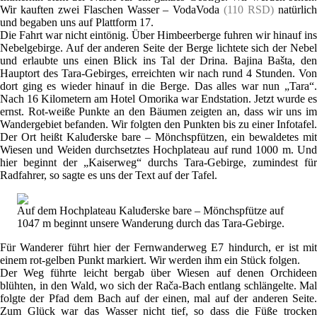
Wir kauften zwei Flaschen Wasser – VodaVoda
(110 RSD)
natürlic
und begaben uns auf Plattform 17.
Die Fahrt war nicht eintönig. Über Himbeerberge fuhren wir hinauf ins
Nebelgebirge. Auf der anderen Seite der Berge lichtete sich der Nebel
und erlaubte uns einen Blick ins Tal der Drina. Bajina Bašta, den
Hauptort des Tara-Gebirges, erreichten wir nach rund 4 Stunden. Von
dort ging es wieder hinauf in die Berge. Das alles war nun „Tara“.
Nach 16 Kilometern am Hotel Omorika war Endstation. Jetzt wurde es
ernst. Rot-weiße Punkte an den Bäumen zeigten an, dass wir uns im
Wandergebiet befanden. Wir folgten den Punkten bis zu einer Infotafel.
Der Ort heißt Kaluđerske bare – Mönchspfützen, ein bewaldetes mit
Wiesen und Weiden durchsetztes Hochplateau auf rund 1000 m. Und
hier beginnt der „Kaiserweg“ durchs Tara-Gebirge, zumindest für
Radfahrer, so sagte es uns der Text auf der Tafel.
Auf dem Hochplateau Kaluđerske bare – Mönchspfütze auf
1047 m beginnt unsere Wanderung durch das Tara-Gebirge.
Für Wanderer führt hier der Fernwanderweg E7 hindurch, er ist mit
einem rot-gelben Punkt markiert. Wir werden ihm ein Stück folgen.
Der Weg führte leicht bergab über Wiesen auf denen Orchideen
blühten, in den Wald, wo sich der Rača-Bach entlang schlängelte. Mal
folgte der Pfad dem Bach auf der einen, mal auf der anderen Seite.
Zum Glück war das Wasser nicht tief, so dass die Füße trocken