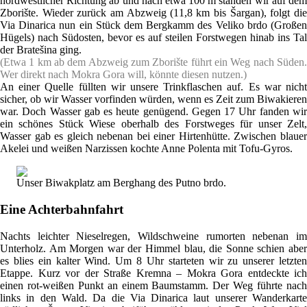
nordwestlicher Richtung ab und nach etwa 100 m standen wir auf dem
Zborište. Wieder zurück am Abzweig (11,8 km bis Šargan), folgt die
Via Dinarica nun ein Stück dem Bergkamm des Veliko brdo (Großen
Hügels) nach Südosten, bevor es auf steilen Forstwegen hinab ins Tal
der Bratešina ging.
(Etwa 1 km ab dem Abzweig zum Zborište führt ein Weg nach Süden.
Wer direkt nach Mokra Gora will, könnte diesen nutzen.)
An einer Quelle füllten wir unsere Trinkflaschen auf. Es war nicht
sicher, ob wir Wasser vorfinden würden, wenn es Zeit zum Biwakieren
war. Doch Wasser gab es heute genügend. Gegen 17 Uhr fanden wir
ein schönes Stück Wiese oberhalb des Forstweges für unser Zelt,
Wasser gab es gleich nebenan bei einer Hirtenhütte. Zwischen blauer
Akelei und weißen Narzissen kochte Anne Polenta mit Tofu-Gyros.
Unser Biwakplatz am Berghang des Putno brdo.
Eine Achterbahnfahrt
Nachts leichter Nieselregen, Wildschweine rumorten nebenan im
Unterholz. Am Morgen war der Himmel blau, die Sonne schien aber
es blies ein kalter Wind. Um 8 Uhr starteten wir zu unserer letzten
Etappe. Kurz vor der Straße Kremna – Mokra Gora entdeckte ich
einen rot-weißen Punkt an einem Baumstamm. Der Weg führte nach
links in den Wald. Da die Via Dinarica laut unserer Wanderkarte