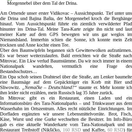
Morgennebel über dem Tal der Drina.
Am Ortsende unser erster Vidikovac – Aussichtspunkt. Tief unter uns
die Drina und Bajina Bašta, der Morgennebel kroch die Berghänge
hinauf. Vom Aussichtspunkt führte ein ziemlich verwilderter Pfad
hinunter ins Drina-Tal. Meine Tara-Karte zeigte ihn nicht und laut
meiner Karte auf dem GPS bewegten wir uns gar weglos im
Niemandsland. Immerhin schien die Sonne, ich konnte mein Zelt
trocknen und Anne kochte einen Tee.
Über den Baumwipfeln begannen sich Gewitterwolken aufzutürmen.
Es war besser weiterzulaufen. Bald erreichten wir die Straße nach
Mitrovac. Ein Lkw verlud Baumstämme. Da wir noch immer in einem
Nationalpark wandelten, vermutlich eine Frage des
Bestandsschutzes…
Ein Opa schob seinen Drahtesel über die Straße, am Lenker baumelte
eine Baumsäge auf dem Gepäckträger ein Korb mit Bier und
Sliwowitz.
„Nemačke – Deutschland?“
staunte er. Mehr konnte ich
ihm leider nicht erzählen, mein Russisch lag 35 Jahre zurück.
In Mitrovac gibt es ein Restaurant, einen Laden und ein
Informationsbüro des Tara-Nationalparks – und Trinkwasser aus dem
Wasserhahn im Ortszentrum. Alles recht nützliche Einrichtungen. Im
Dorfladen ergänzten wir unsere Lebensmittelvorräte. Brot, Fisch,
Käse, Wurst und eine Gurke wechselten die Besitzer. Im Info-Büro
gab es eine aktuelle Wanderkarte vom Tara-Nationalpark und im
Restaurant Treibstoff (Nikšićko,
160 RSD
und Kaffee,
60 RSD
) fü