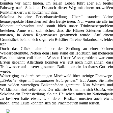
konnten wir nicht finden. Im realen Leben führt aber ein breiter
Fahrweg nach Sokolina. Da auch dieser Weg mit einem rot-weißen
Punkt markiert war, folgten wir ihm.
Sokolina ist eine Ferienhaussiedlung. Überall standen kleine
herausgeputzte Häuschen auf den Bergwiesen. Nur waren sie alle im
Moment unbewohnt und somit blieb unser Trinkwasserproblem
bestehen. Anne war sich sicher, dass die Häuser Zisternen haben
mussten, in denen Regenwasser gesammelt wurde. Auf einem
Grundstück befand sich sogar ein Behälter für eine Solardusche, leider
leer.
Doch das Glück nahte hinter der Siedlung an einer kleinen
Waldarbeiterhütte. Neben dem Haus stand ein Holztisch mit mehreren
Plastikkanistern voll klarem Wasser. Unser Wasserproblem war zum
Ersten gebannt. Allerdings konnten wir jetzt noch nicht ahnen, dass
Trinkwasser auf unserer gesamten Balkantour ein kostbares Gut sein
würde.
Weiter ging es durch schattigen Mischwald über steinige Forstwege.
„Einfache Wege mit maximalem Naturgenuss“
laut Anne. Sie hatte
von wilden wurzeligen Balkanpfaden geträumt. Nun Wunsch und
Wirklichkeit sind selten eins. Der nächste Ort nannte sich Osluša, wie
Sokolina ein Feriensiedlung. So ein Häuschen mitten im Nationalpark
zu besitzen hatte etwas. Und deren Besitzer mussten auch etwas
haben, arme Leute konnten sich die Prachtbauten kaum leisten.