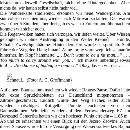
leistete uns derweil Gesellschaft, nicht ohne Hintergedanken. Aber
nichts da, wir hatten selbst nicht mehr viel.
Die Wanderkarte studierend, ersonnen wir neue Wanderpläne. Am
sinnvollsten erschien uns, wieder nach Mitrovac zu laufen. Das waren
zwar über 5 Stunden, aber dort gab es was zu Futtern und übernachten
konnten wir sicher auch.
Die Regenwolken hatten sich verzogen, wir liefen weiter. Über Wiesen
gelangten wir ohne Anstrengung in den Weiler Kremići – Hunde,
Schafe, Zwetschgenbäume. Hinter dem Ort wurde es sportlich. Steil
führte der Weg den Hang hinauf. Anne turnte vorneweg, ich schnaufte
hinterher. Im Kopf hämmerte:
„…Don’t want to be a fat man…“ „
Too much to carry around with you…“
Ich musste unbedingt etwa
tun!
„…No chance of finding a woman…“
Okay, lassen wir das…
Schnauf... (Foto: A. C. Groffmann)
Auf einem Baumstamm machten wir wieder Brause-Pause. Dafür hatte
ich extra Sprudeltabletten aus Deutschland mitgenommen –
Zitronengeschmack. Endlich wurde der Weg flacher, leider auch
wieder matschiger. Rot-gelbe Punkte leuchteten von den
Baumstämmen. Wir liefen wieder auf dem Fernwanderweg E7. Im
Bergsattel Čemerišta hatten wir den höchsten Punkt erreicht – 1185 m.
Ab und zu erhaschten wir einen Blick auf den Jezero Zaovine. Auch
dieser Stausee wurde für die Versorgung des Wasserkraftwerkes Bajina