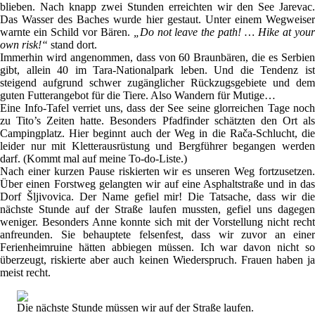
blieben. Nach knapp zwei Stunden erreichten wir den See Jarevac.
Das Wasser des Baches wurde hier gestaut. Unter einem Wegweiser
warnte ein Schild vor Bären.
„Do not leave the path! … Hike at you
own risk!“
stand dort.
Immerhin wird angenommen, dass von 60 Braunbären, die es Serbien
gibt, allein 40 im Tara-Nationalpark leben. Und die Tendenz ist
steigend aufgrund schwer zugänglicher Rückzugsgebiete und dem
guten Futterangebot für die Tiere. Also Wandern für Mutige…
Eine Info-Tafel verriet uns, dass der See seine glorreichen Tage noch
zu Tito’s Zeiten hatte. Besonders Pfadfinder schätzten den Ort als
Campingplatz. Hier beginnt auch der Weg in die Rača-Schlucht, die
leider nur mit Kletterausrüstung und Bergführer begangen werden
darf. (Kommt mal auf meine To-do-Liste.)
Nach einer kurzen Pause riskierten wir es unseren Weg fortzusetzen.
Über einen Forstweg gelangten wir auf eine Asphaltstraße und in das
Dorf Šljivovica. Der Name gefiel mir! Die Tatsache, dass wir die
nächste Stunde auf der Straße laufen mussten, gefiel uns dagegen
weniger. Besonders Anne konnte sich mit der Vorstellung nicht recht
anfreunden. Sie behauptete felsenfest, dass wir zuvor an einer
Ferienheimruine hätten abbiegen müssen. Ich war davon nicht so
überzeugt, riskierte aber auch keinen Wiederspruch. Frauen haben ja
meist recht.
Die nächste Stunde müssen wir auf der Straße laufen.