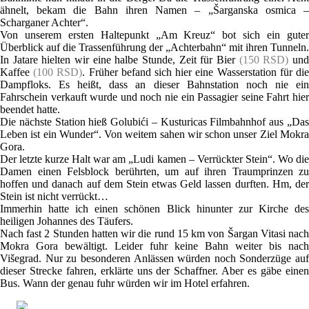
ähnelt, bekam die Bahn ihren Namen – „Šarganska osmica –
Scharganer Achter“.
Von unserem ersten Haltepunkt „Am Kreuz“ bot sich ein guter
Überblick auf die Trassenführung der „Achterbahn“ mit ihren Tunneln.
In Jatare hielten wir eine halbe Stunde, Zeit für Bier
(150 RSD)
un
Kaffee
(100 RSD)
. Früher befand sich hier eine Wasserstation für di
Dampfloks. Es heißt, dass an dieser Bahnstation noch nie ein
Fahrschein verkauft wurde und noch nie ein Passagier seine Fahrt hier
beendet hatte.
Die nächste Station hieß Golubići – Kusturicas Filmbahnhof aus „Das
Leben ist ein Wunder“. Von weitem sahen wir schon unser Ziel Mokra
Gora.
Der letzte kurze Halt war am „Ludi kamen – Verrückter Stein“. Wo die
Damen einen Felsblock berührten, um auf ihren Traumprinzen zu
hoffen und danach auf dem Stein etwas Geld lassen durften. Hm, der
Stein ist nicht verrückt…
Immerhin hatte ich einen schönen Blick hinunter zur Kirche des
heiligen Johannes des Täufers.
Nach fast 2 Stunden hatten wir die rund 15 km von Šargan Vitasi nach
Mokra Gora bewältigt. Leider fuhr keine Bahn weiter bis nach
Višegrad. Nur zu besonderen Anlässen würden noch Sonderzüge auf
dieser Strecke fahren, erklärte uns der Schaffner. Aber es gäbe einen
Bus. Wann der genau fuhr würden wir im Hotel erfahren.