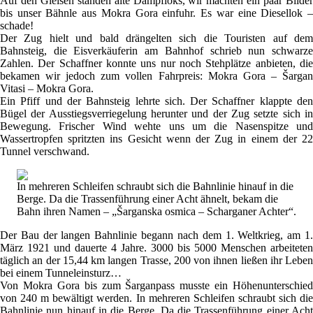
Auf den Gleisen standen alte Dampfloks, wir machten ein paar Bilder
bis unser Bähnle aus Mokra Gora einfuhr. Es war eine Diesellok –
schade!
Der Zug hielt und bald drängelten sich die Touristen auf dem
Bahnsteig, die Eisverkäuferin am Bahnhof schrieb nun schwarze
Zahlen. Der Schaffner konnte uns nur noch Stehplätze anbieten, die
bekamen wir jedoch zum vollen Fahrpreis: Mokra Gora – Šargan
Vitasi – Mokra Gora.
Ein Pfiff und der Bahnsteig lehrte sich. Der Schaffner klappte den
Bügel der Ausstiegsverriegelung herunter und der Zug setzte sich in
Bewegung. Frischer Wind wehte uns um die Nasenspitze und
Wassertropfen spritzten ins Gesicht wenn der Zug in einem der 22
Tunnel verschwand.
In mehreren Schleifen schraubt sich die Bahnlinie hinauf in die
Berge. Da die Trassenführung einer Acht ähnelt, bekam die
Bahn ihren Namen – „Šarganska osmica – Scharganer Achter“.
Der Bau der langen Bahnlinie begann nach dem 1. Weltkrieg, am 1.
März 1921 und dauerte 4 Jahre. 3000 bis 5000 Menschen arbeiteten
täglich an der 15,44 km langen Trasse, 200 von ihnen ließen ihr Leben
bei einem Tunneleinsturz…
Von Mokra Gora bis zum Šarganpass musste ein Höhenunterschied
von 240 m bewältigt werden. In mehreren Schleifen schraubt sich die
Bahnlinie nun hinauf in die Berge. Da die Trassenführung einer Acht