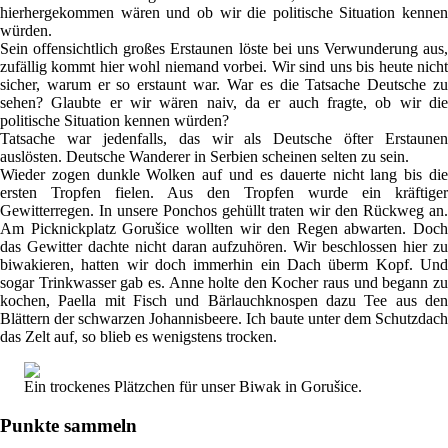
hierhergekommen wären und ob wir die politische Situation kennen
würden.
Sein offensichtlich großes Erstaunen löste bei uns Verwunderung aus,
zufällig kommt hier wohl niemand vorbei. Wir sind uns bis heute nicht
sicher, warum er so erstaunt war. War es die Tatsache Deutsche zu
sehen? Glaubte er wir wären naiv, da er auch fragte, ob wir die
politische Situation kennen würden?
Tatsache war jedenfalls, das wir als Deutsche öfter Erstaunen
auslösten. Deutsche Wanderer in Serbien scheinen selten zu sein.
Wieder zogen dunkle Wolken auf und es dauerte nicht lang bis die
ersten Tropfen fielen. Aus den Tropfen wurde ein kräftiger
Gewitterregen. In unsere Ponchos gehüllt traten wir den Rückweg an.
Am Picknickplatz Gorušice wollten wir den Regen abwarten. Doch
das Gewitter dachte nicht daran aufzuhören. Wir beschlossen hier zu
biwakieren, hatten wir doch immerhin ein Dach überm Kopf. Und
sogar Trinkwasser gab es. Anne holte den Kocher raus und begann zu
kochen, Paella mit Fisch und Bärlauchknospen dazu Tee aus den
Blättern der schwarzen Johannisbeere. Ich baute unter dem Schutzdach
das Zelt auf, so blieb es wenigstens trocken.
Ein trockenes Plätzchen für unser Biwak in Gorušice.
Punkte sammeln