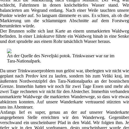
schlecht, Fahrrinnen in denen knöcheltiefes Wasser stand. Wir
balancierten am Wegrand entlang. Nach einer Weile tauchten unsere
Punkte wieder auf. So langsam dämmerte es uns. Es schien, als ob die
Markierung um die schlammigen Abschnitte auf dem Forstweg
herumleiten würde.
Der Brunnen sollte sich laut Karte an einem unmarkierten Waldweg
befinden. In einer Linkskurve führte ein Waldweg hinab in eine Senke
und dort sprudelte aus einem Rohr tatsächlich Wasser heraus.
An der Quelle des Neveljski potok. Trinkwasser war rar im
Tara-Nationalpark.
Da unser Trinkwasserproblem nun gelöst war, überlegten wir nicht wie
geplant nach Predov krst zu laufen, sondern bis zum Veliki kraj, im
äußersten Nordwestzipfel des Tara-Nationalparks an der bosnischen
Grenze. Immerhin hatten wir noch für zwei Tage Essen und mehr als
zwei Tage rechneten wir nicht für den Abstecher. Immerhin verbanden
unmarkierte Waldwege die markierten Wanderwege, so dass wir etwas
abkürzen konnten. Auf unsere Wanderkarte vertrauend stürzten wir
uns ins Abenteuer.
Anfangs lief es super, genau an der auf unserer Wanderkarte
angegebenen Stelle erreichten wir den Wanderweg. Gegenüber
verschwand ein unscheinbarer Pfad in den Wald. Wir folgten ihm. Je
tiefer wir in den Wald vordrangen, desto unscheinbarer wurde der