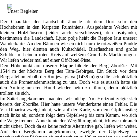
Unser Begleiter.
Der Charakter der Landschaft ähnelte ab dem Dorf sehr den
Hochebenen in den Karpaten Rumäniens. Ausgedehnte Weiden mit
kleinen Holzhäusern (leider auch verschlossen), den osatyanka,
bestimmten die Landschaft. Ljuto polje heißt die Region laut unserer
Wanderkarte. An den Bäumen wiesen nicht nur die rot-weißen Punkte
den Weg, hier dienten auch Kuhschädel, Bierflaschen und große
Schilder mit einem roten Kreis auf weißem Grund als Markierungen.
Wir liefen wieder mal auf einer Off-Road-Piste.
Den Höhepunkt auf unserer Etappe bildete der Berg Zborište. Mit
1544 m der höchste Berg des Tara-Gebirges. Ein Stück vor dem
Bergsattel unterhalb der Runjeva glava (1438 m) gesellte sich plötzlich
auch die Promenadenmischung zu uns. Doch wie es aussah hatte sie
den Auftrag unseren Hund wieder heim zu führen, denn plötzlich
trollten sie sich.
Im Sattel angekommen machten wir mittag. Am Horizont zeigte sich
bereits der Zborište. Hier hatte unsere Wanderkarte einen Fehler. Die
Via Dinarica zweigt nicht, wie auf der Karte, vor dem Gipfelanstieg
nach links ab, sondern folgt dem Gipfelweg bis zum Kamm, wo sich
die Wege trennen. Anne traute der Wegführung nicht, ich war mir auch
nicht sicher. Doch da es keine rechte Alternative gab, liefen wir weiter.
Auf dem Bergkamm angekommen, zweigte der Gipfelweg in