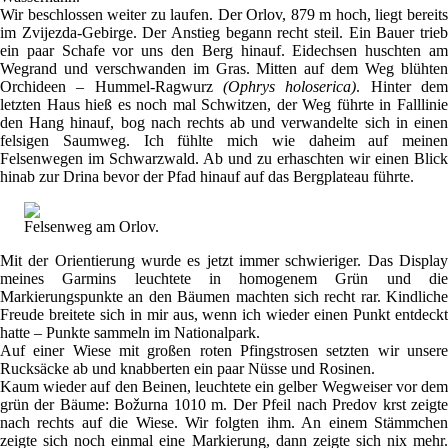
Wir beschlossen weiter zu laufen. Der Orlov, 879 m hoch, liegt bereits
im Zvijezda-Gebirge. Der Anstieg begann recht steil. Ein Bauer trieb
ein paar Schafe vor uns den Berg hinauf. Eidechsen huschten am
Wegrand und verschwanden im Gras. Mitten auf dem Weg blühten
Orchideen – Hummel-Ragwurz
(Ophrys holoserica)
. Hinter de
letzten Haus hieß es noch mal Schwitzen, der Weg führte in Falllinie
den Hang hinauf, bog nach rechts ab und verwandelte sich in einen
felsigen Saumweg. Ich fühlte mich wie daheim auf meinen
Felsenwegen im Schwarzwald. Ab und zu erhaschten wir einen Blick
hinab zur Drina bevor der Pfad hinauf auf das Bergplateau führte.
Felsenweg am Orlov.
Mit der Orientierung wurde es jetzt immer schwieriger. Das Display
meines Garmins leuchtete in homogenem Grün und die
Markierungspunkte an den Bäumen machten sich recht rar. Kindliche
Freude breitete sich in mir aus, wenn ich wieder einen Punkt entdeckt
hatte – Punkte sammeln im Nationalpark.
Auf einer Wiese mit großen roten Pfingstrosen setzten wir unsere
Rucksäcke ab und knabberten ein paar Nüsse und Rosinen.
Kaum wieder auf den Beinen, leuchtete ein gelber Wegweiser vor dem
grün der Bäume: Božurna 1010 m. Der Pfeil nach Predov krst zeigte
nach rechts auf die Wiese. Wir folgten ihm. An einem Stämmchen
zeigte sich noch einmal eine Markierung, dann zeigte sich nix mehr.