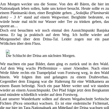
Am Morgen weckte uns die Sonne. Von den 40 Bären, die hier im
Nationalpark leben sollen, hatte uns keiner besucht. Heute sollte es zu
einem Planinarski dom, einer Berghütte gehen.
„Sedaljka (Planinarsk
dom) – 3 h“
stand auf einem Wegweiser. Berghütte bedeutete, e
würde heute mal nicht nur Wasser oder Tee zu trinken geben, das
spornt an…
Doch erst besuchten wir noch einmal den Aussichtspunkt Banjska
stena. Er lag ja praktisch auf dem Weg. Ich hoffte wieder auf
Morgennebel über dem Drina-Tal. Leider zogen nur ein paar
Wölkchen über dem Fluss.
Die Schlucht der Drina am nächsten Morgen.
Wir machten ein paar Bilder, dann ging es zurück und in den Wald.
Auf dem Weg wuchs Pfefferminze – unser Abendtee. Nach einer
Weile führte rechts ein Trampelpfad vom Forstweg weg, in den Wald
hinein. Wir folgten ihm und gelangten zu einem Drahtverhau.
Gegenüber dem Eingang war die Halterung für eine Wildkamera an
einem Baum befestigt. Noch ein paar Meter weiter und wir standen
wieder an einem Aussichtspunkt. Der Pfad folgte jetzt dem Bergkamm
und mündete schließlich wieder auf dem Forstweg.
Laut unserer Wanderkarte sollten auf diesem Wegabschnitt Serbische
Fichten (Picea omorika) wachsen. Es ist eine endemische Fichtenart,
die nur hier im Tara-Nationalpark am Mittellauf der Drina wachsen soll