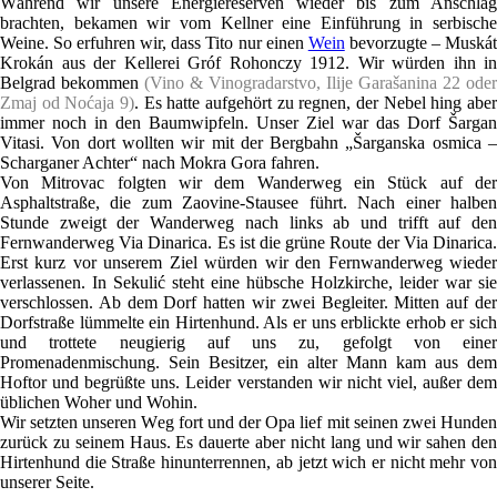
Während wir unsere Energiereserven wieder bis zum Anschlag
brachten, bekamen wir vom Kellner eine Einführung in serbische
Weine. So erfuhren wir, dass Tito nur einen
Wein
bevorzugte – Muská
Krokán aus der Kellerei Gróf Rohonczy 1912. Wir würden ihn in
Belgrad bekommen
(Vino & Vinogradarstvo, Ilije Garašanina 22 oder
Zmaj od Noćaja 9)
. Es hatte aufgehört zu regnen, der Nebel hing aber
immer noch in den Baumwipfeln. Unser Ziel war das Dorf Šargan
Vitasi. Von dort wollten wir mit der Bergbahn „Šarganska osmica –
Scharganer Achter“ nach Mokra Gora fahren.
Von Mitrovac folgten wir dem Wanderweg ein Stück auf der
Asphaltstraße, die zum Zaovine-Stausee führt. Nach einer halben
Stunde zweigt der Wanderweg nach links ab und trifft auf den
Fernwanderweg Via Dinarica. Es ist die grüne Route der Via Dinarica.
Erst kurz vor unserem Ziel würden wir den Fernwanderweg wieder
verlassenen. In Sekulić steht eine hübsche Holzkirche, leider war sie
verschlossen. Ab dem Dorf hatten wir zwei Begleiter. Mitten auf der
Dorfstraße lümmelte ein Hirtenhund. Als er uns erblickte erhob er sich
und trottete neugierig auf uns zu, gefolgt von einer
Promenadenmischung. Sein Besitzer, ein alter Mann kam aus dem
Hoftor und begrüßte uns. Leider verstanden wir nicht viel, außer dem
üblichen Woher und Wohin.
Wir setzten unseren Weg fort und der Opa lief mit seinen zwei Hunden
zurück zu seinem Haus. Es dauerte aber nicht lang und wir sahen den
Hirtenhund die Straße hinunterrennen, ab jetzt wich er nicht mehr von
unserer Seite.