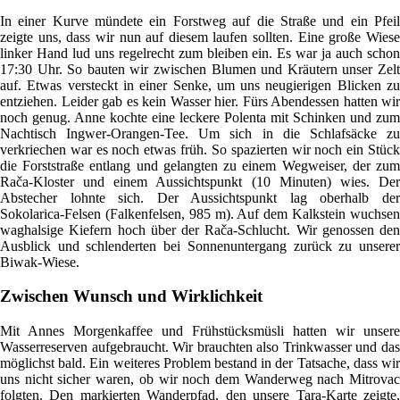
In einer Kurve mündete ein Forstweg auf die Straße und ein Pfeil
zeigte uns, dass wir nun auf diesem laufen sollten. Eine große Wiese
linker Hand lud uns regelrecht zum bleiben ein. Es war ja auch schon
17:30 Uhr. So bauten wir zwischen Blumen und Kräutern unser Zelt
auf. Etwas versteckt in einer Senke, um uns neugierigen Blicken zu
entziehen. Leider gab es kein Wasser hier. Fürs Abendessen hatten wir
noch genug. Anne kochte eine leckere Polenta mit Schinken und zum
Nachtisch Ingwer-Orangen-Tee. Um sich in die Schlafsäcke zu
verkriechen war es noch etwas früh. So spazierten wir noch ein Stück
die Forststraße entlang und gelangten zu einem Wegweiser, der zum
Rača-Kloster und einem Aussichtspunkt (10 Minuten) wies. Der
Abstecher lohnte sich. Der Aussichtspunkt lag oberhalb der
Sokolarica-Felsen (Falkenfelsen, 985 m). Auf dem Kalkstein wuchsen
waghalsige Kiefern hoch über der Rača-Schlucht. Wir genossen den
Ausblick und schlenderten bei Sonnenuntergang zurück zu unserer
Biwak-Wiese.
Zwischen Wunsch und Wirklichkeit
Mit Annes Morgenkaffee und Frühstücksmüsli hatten wir unsere
Wasserreserven aufgebraucht. Wir brauchten also Trinkwasser und das
möglichst bald. Ein weiteres Problem bestand in der Tatsache, dass wir
uns nicht sicher waren, ob wir noch dem Wanderweg nach Mitrovac
folgten. Den markierten Wanderpfad, den unsere Tara-Karte zeigte,