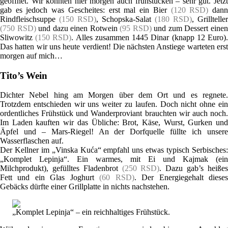
geöffnet. Wir konnten hier morgen auch frühstücken – sehr gut. Jetzt
gab es jedoch was Gescheites: erst mal ein Bier
(120 RSD)
dan
Rindfleischsuppe
(150 RSD)
, Schopska-Salat
(180 RSD)
, Grillteller
(750 RSD)
und dazu einen Rotwein
(95 RSD)
und zum Dessert eine
Sliwowitz
(150 RSD)
. Alles zusammen 1445 Dinar (knapp 12 Euro)
Das hatten wir uns heute verdient! Die nächsten Anstiege warteten erst
morgen auf mich…
Tito’s Wein
Dichter Nebel hing am Morgen über dem Ort und es regnete.
Trotzdem entschieden wir uns weiter zu laufen. Doch nicht ohne ein
ordentliches Frühstück und Wanderproviant brauchten wir auch noch.
Im Laden kauften wir das Übliche: Brot, Käse, Wurst, Gurken und
Äpfel und – Mars-Riegel! An der Dorfquelle füllte ich unsere
Wasserflaschen auf.
Der Kellner im „Vinska Kuća“ empfahl uns etwas typisch Serbisches:
„Komplet Lepinja“. Ein warmes, mit Ei und Kajmak (ein
Milchprodukt), gefülltes Fladenbrot
(250 RSD)
. Dazu gab’s heiße
Fett und ein Glas Joghurt
(60 RSD)
. Der Energiegehalt diese
Gebäcks dürfte einer Grillplatte in nichts nachstehen.
„Komplet Lepinja“ – ein reichhaltiges Frühstück.