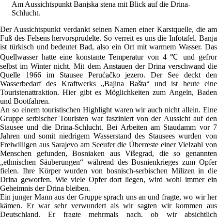
Am Aussichtspunkt Banjska stena mit Blick auf die Drina-
Schlucht.
Der Aussichtspunkt verdankt seinen Namen einer Karstquelle, die am
Fuß des Felsens hervorsprudelte. So verreit es uns die Infotafel. Banja
ist türkisch und bedeutet Bad, also ein Ort mit warmem Wasser. Das
Quellwasser hatte eine konstante Temperatur von 4 ℃ und gefror
selbst im Winter nicht. Mit dem Anstauen der Drina verschwand die
Quelle 1966 im Stausee Perućačko jezero. Der See deckt den
Wasserbedarf des Kraftwerks „Bajina Bašta“ und ist heute eine
Touristenattraktion. Hier gibt es Möglichkeiten zum Angeln, Baden
und Bootfahren.
An so einem touristischen Highlight waren wir auch nicht allein. Eine
Gruppe serbischer Touristen war fasziniert von der Aussicht auf den
Stausee und die Drina-Schlucht. Bei Arbeiten am Staudamm vor 7
Jahren und somit niedrigem Wasserstand des Stausees wurden von
Freiwilligen aus Sarajevo am Seeufer die Überreste einer Vielzahl von
Menschen gefunden, Bosniaken aus Višegrad, die so genannten
„ethnischen Säuberungen“ während des Bosnienkrieges zum Opfer
fielen. Ihre Körper wurden von bosnisch-serbischen Milizen in die
Drina geworfen. Wie viele Opfer dort liegen, wird wohl immer ein
Geheimnis der Drina bleiben.
Ein junger Mann aus der Gruppe sprach uns an und fragte, wo wir her
kämen. Er war sehr verwundert als wir sagten wir kommen aus
Deutschland. Er fragte mehrmals nach, ob wir absichtlich