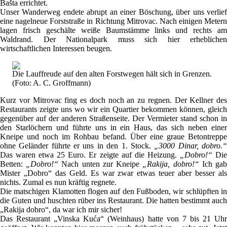
Bašta errichtet.
Unser Wanderweg endete abrupt an einer Böschung, über uns verlief
eine nagelneue Forststraße in Richtung Mitrovac. Nach einigen Metern
lagen frisch geschälte weiße Baumstämme links und rechts am
Waldrand. Der Nationalpark muss sich hier erheblichen
wirtschaftlichen Interessen beugen.
Die Lauffreude auf den alten Forstwegen hält sich in Grenzen.
(Foto: A. C. Groffmann)
Kurz vor Mitrovac fing es doch noch an zu regnen. Der Kellner des
Restaurants zeigte uns wo wir ein Quartier bekommen können, gleich
gegenüber auf der anderen Straßenseite. Der Vermieter stand schon in
den Starlöchern und führte uns in ein Haus, das sich neben einer
Kneipe und noch im Rohbau befand. Über eine graue Betontreppe
ohne Geländer führte er uns in den 1. Stock.
„3000 Dinar, dobro.
Das waren etwa 25 Euro. Er zeigte auf die Heizung.
„Dobro!“
Di
Betten:
„Dobro!“
Nach unten zur Kneipe
„Rakija, dobro!“
Ich ga
Mister „Dobro“ das Geld. Es war zwar etwas teuer aber besser als
nichts. Zumal es nun kräftig regnete.
Die matschigen Klamotten flogen auf den Fußboden, wir schlüpften in
die Guten und huschten rüber ins Restaurant. Die hatten bestimmt auch
„Rakija dobro“, da war ich mir sicher!
Das Restaurant „Vinska Kuća“ (Weinhaus) hatte von 7 bis 21 Uhr