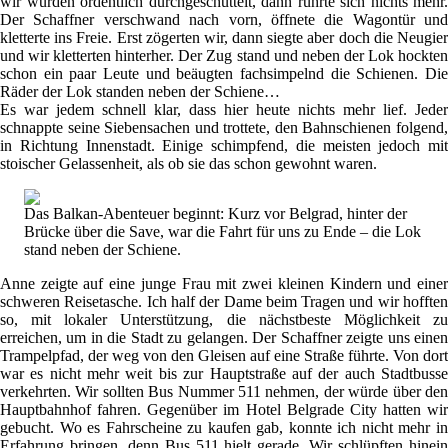
wir wurden ordentlich durchgeschüttelt, dann rührte sich nichts mehr.
Der Schaffner verschwand nach vorn, öffnete die Wagontür und
kletterte ins Freie. Erst zögerten wir, dann siegte aber doch die Neugier
und wir kletterten hinterher. Der Zug stand und neben der Lok hockten
schon ein paar Leute und beäugten fachsimpelnd die Schienen. Die
Räder der Lok standen neben der Schiene…
Es war jedem schnell klar, dass hier heute nichts mehr lief. Jeder
schnappte seine Siebensachen und trottete, den Bahnschienen folgend,
in Richtung Innenstadt. Einige schimpfend, die meisten jedoch mit
stoischer Gelassenheit, als ob sie das schon gewohnt waren.
Das Balkan-Abenteuer beginnt: Kurz vor Belgrad, hinter der
Brücke über die Save, war die Fahrt für uns zu Ende – die Lok
stand neben der Schiene.
Anne zeigte auf eine junge Frau mit zwei kleinen Kindern und einer
schweren Reisetasche. Ich half der Dame beim Tragen und wir hofften
so, mit lokaler Unterstützung, die nächstbeste Möglichkeit zu
erreichen, um in die Stadt zu gelangen. Der Schaffner zeigte uns einen
Trampelpfad, der weg von den Gleisen auf eine Straße führte. Von dort
war es nicht mehr weit bis zur Hauptstraße auf der auch Stadtbusse
verkehrten. Wir sollten Bus Nummer 511 nehmen, der würde über den
Hauptbahnhof fahren. Gegenüber im Hotel Belgrade City hatten wir
gebucht. Wo es Fahrscheine zu kaufen gab, konnte ich nicht mehr in
Erfahrung bringen, denn Bus 511 hielt gerade. Wir schlüpften hinein