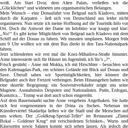
weiß. Am Stari Dvor, dem Alten Palais, verließen wir die
„Glücklichen“ und widmeten uns organisatorischen Belangen.
Mein Wunsch – eine Donaufahrt von Belgrad nach Kladovo, mitten
durch die Karpaten – ließ sich von Deutschland aus leider nicht
organisieren. Nun setzte ich meine Hoffnung auf die Touristik-Info vor
Ort. Doch die Antwort der Dame im Infobüro war knapp und klar:
„No!“
Es gibt keine Möglichkeit von Belgrad nach Kladovo mit dem
Schiff auf der Donau zu fahren. Wir mussten umplanen. Morgen früh
um 9 Uhr wollten wir mit dem Bus direkt in den Tara-Nationalpark
fahren.
Jetzt schlenderten wir erst mal die Knez-Mihailova-Straße hinunter.
Anne interessierte sich für Häuser im Jugendstil, ich für’s „?“.
Frisch gestärkt – Anne mit Mokka, ich mit Hirschbier – besuchten wir
den Kalemagdan-Park, ein schönes Gelände mit Blick auf Donau und
Save. Überall sahen wir Sportmöglichkeiten, hier können die
Belgrader auch ihre Freizeit verbringen. Beim Hinausgehen hatten wir
eine skurrile Begegnung: ein Souvenirverkäufer zeigte uns seine
Magnete. Ausnahmslos Despoten und Nationalisten. Putin, Erdogan,
Kusturica… Trump war dort auch schon eingereiht.
Auf dem Bauernmarkt suchte Anne vergebens Angelhaken. Sie hatte
sich fest vorgenommen in der Drina zu fischen. Nebenan im
Künstlerviertel Skadarlija ließen wir die Stadt und die Menschen auf
uns wirken. Der „Goldkrug-Spezial-Teller“ im Restaurant „Zlatni
Bokal – Goldener Krug“ mit verschiedenen Schinken-, Wurst- und
Käsesorten sowie Salaten konnte sich sehen lassen. Als jedoch die