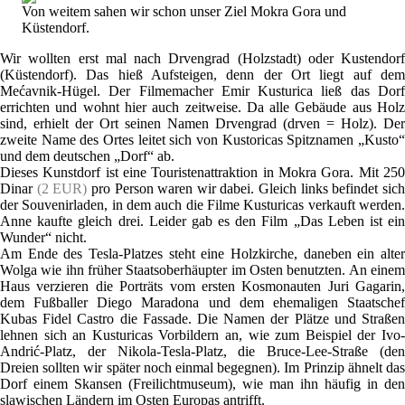
Von weitem sahen wir schon unser Ziel Mokra Gora und
Küstendorf.
Wir wollten erst mal nach Drvengrad (Holzstadt) oder Kustendorf
(Küstendorf). Das hieß Aufsteigen, denn der Ort liegt auf dem
Mećavnik-Hügel. Der Filmemacher Emir Kusturica ließ das Dorf
errichten und wohnt hier auch zeitweise. Da alle Gebäude aus Holz
sind, erhielt der Ort seinen Namen Drvengrad (drven = Holz). Der
zweite Name des Ortes leitet sich von Kustoricas Spitznamen „Kusto“
und dem deutschen „Dorf“ ab.
Dieses Kunstdorf ist eine Touristenattraktion in Mokra Gora. Mit 250
Dinar
(2 EUR)
pro Person waren wir dabei. Gleich links befindet sic
der Souvenirladen, in dem auch die Filme Kusturicas verkauft werden.
Anne kaufte gleich drei. Leider gab es den Film „Das Leben ist ein
Wunder“ nicht.
Am Ende des Tesla-Platzes steht eine Holzkirche, daneben ein alter
Wolga wie ihn früher Staatsoberhäupter im Osten benutzten. An einem
Haus verzieren die Porträts vom ersten Kosmonauten Juri Gagarin,
dem Fußballer Diego Maradona und dem ehemaligen Staatschef
Kubas Fidel Castro die Fassade. Die Namen der Plätze und Straßen
lehnen sich an Kusturicas Vorbildern an, wie zum Beispiel der Ivo-
Andrić-Platz, der Nikola-Tesla-Platz, die Bruce-Lee-Straße (den
Dreien sollten wir später noch einmal begegnen). Im Prinzip ähnelt das
Dorf einem Skansen (Freilichtmuseum), wie man ihn häufig in den
slawischen Ländern im Osten Europas antrifft.