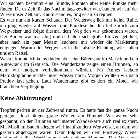
Wir suchten bestimmt eine Stunde, konnten aber keine Punkte mehr
finden. Da es Zeit für das Nachmittagsgewitter war, bauten wir auf der
Wiese unser Zelt auf. Kaum stand es, fing es an zu regnen.
Es war nur ein kurzer Schauer. Der Weiterweg ließ mir keine Ruhe,
ich ging wieder auf Wasser- und Punktesuche. Ich lief zurück zum
Wegweiser und folgte diesmal dem Weg den wir gekommen waren.
Der Boden war matschig und es hatten sich große Pfützen gebildet,
aber nach ein paar Metern leuchtete mir wieder die Markierung
entgegen. Warum der Wegweiser in die falsche Richtung wies, blieb
uns ein Rätsel.
Wasser konnte ich keins finden aber eine Bärenspur im Matsch und ein
Autowrack im Gebüsch. Die Wanderkarte zeigte einen Brunnen, an
dem wir morgen vorbeikommen würden. Für Annes leckere
Marokkopfanne reichte unser Wasser noch. Morgen wollten wir nach
Predov krst gehen. Laut Wanderkarte gibt es dort ein Motel, wir
brauchten Verpflegung.
Keine Abkürzungen!
Tropfen perlten an der Zeltwand runter. Es hatte fast die ganze Nacht
geregnet. Jetzt hingen graue Wolken am Himmel. Wir waren sehr
gespannt, ob der Brunnen auf unserer Wanderkarte auch real existiert.
Mit Müsli im Bauch stiegen wir hinauf zu dem Wegweiser, an dem wir
gestern abgebogen waren. Dann folgten wir dem Forstweg. Wieder
verlor sich die Markierung nach einigen Minuten. Der Weg war