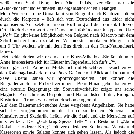
weiß. Am Stari Dvor, dem Alten Palais, verließen wir die
„Glücklichen“ und widmeten uns organisatorischen Belangen.
Mein Wunsch – eine Donaufahrt von Belgrad nach Kladovo, mitten
durch die Karpaten – ließ sich von Deutschland aus leider nicht
organisieren. Nun setzte ich meine Hoffnung auf die Touristik-Info vor
Ort. Doch die Antwort der Dame im Infobüro war knapp und klar:
„No!“
Es gibt keine Möglichkeit von Belgrad nach Kladovo mit dem
Schiff auf der Donau zu fahren. Wir mussten umplanen. Morgen früh
um 9 Uhr wollten wir mit dem Bus direkt in den Tara-Nationalpark
fahren.
Jetzt schlenderten wir erst mal die Knez-Mihailova-Straße hinunter.
Anne interessierte sich für Häuser im Jugendstil, ich für’s „?“.
Frisch gestärkt – Anne mit Mokka, ich mit Hirschbier – besuchten wir
den Kalemagdan-Park, ein schönes Gelände mit Blick auf Donau und
Save. Überall sahen wir Sportmöglichkeiten, hier können die
Belgrader auch ihre Freizeit verbringen. Beim Hinausgehen hatten wir
eine skurrile Begegnung: ein Souvenirverkäufer zeigte uns seine
Magnete. Ausnahmslos Despoten und Nationalisten. Putin, Erdogan,
Kusturica… Trump war dort auch schon eingereiht.
Auf dem Bauernmarkt suchte Anne vergebens Angelhaken. Sie hatte
sich fest vorgenommen in der Drina zu fischen. Nebenan im
Künstlerviertel Skadarlija ließen wir die Stadt und die Menschen auf
uns wirken. Der „Goldkrug-Spezial-Teller“ im Restaurant „Zlatni
Bokal – Goldener Krug“ mit verschiedenen Schinken-, Wurst- und
Käsesorten sowie Salaten konnte sich sehen lassen. Als jedoch die