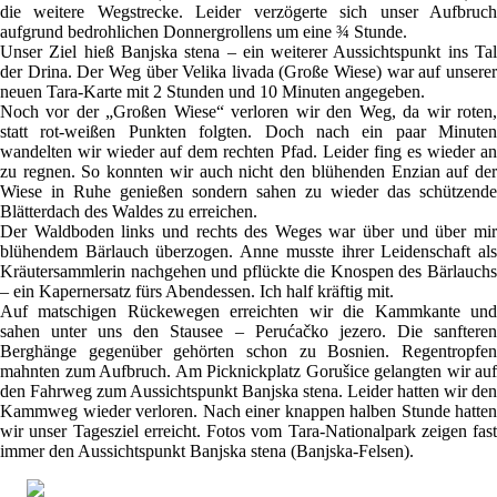
die weitere Wegstrecke. Leider verzögerte sich unser Aufbruch
aufgrund bedrohlichen Donnergrollens um eine ¾ Stunde.
Unser Ziel hieß Banjska stena – ein weiterer Aussichtspunkt ins Tal
der Drina. Der Weg über Velika livada (Große Wiese) war auf unserer
neuen Tara-Karte mit 2 Stunden und 10 Minuten angegeben.
Noch vor der „Großen Wiese“ verloren wir den Weg, da wir roten,
statt rot-weißen Punkten folgten. Doch nach ein paar Minuten
wandelten wir wieder auf dem rechten Pfad. Leider fing es wieder an
zu regnen. So konnten wir auch nicht den blühenden Enzian auf der
Wiese in Ruhe genießen sondern sahen zu wieder das schützende
Blätterdach des Waldes zu erreichen.
Der Waldboden links und rechts des Weges war über und über mir
blühendem Bärlauch überzogen. Anne musste ihrer Leidenschaft als
Kräutersammlerin nachgehen und pflückte die Knospen des Bärlauchs
– ein Kapernersatz fürs Abendessen. Ich half kräftig mit.
Auf matschigen Rückewegen erreichten wir die Kammkante und
sahen unter uns den Stausee – Perućačko jezero. Die sanfteren
Berghänge gegenüber gehörten schon zu Bosnien. Regentropfen
mahnten zum Aufbruch. Am Picknickplatz Gorušice gelangten wir auf
den Fahrweg zum Aussichtspunkt Banjska stena. Leider hatten wir den
Kammweg wieder verloren. Nach einer knappen halben Stunde hatten
wir unser Tagesziel erreicht. Fotos vom Tara-Nationalpark zeigen fast
immer den Aussichtspunkt Banjska stena (Banjska-Felsen).