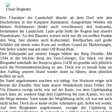
Unser Begleiter.
Der Charakter der Landschaft ähnelte ab dem Dorf sehr den
Hochebenen in den Karpaten Rumäniens. Ausgedehnte Weiden mit
kleinen Holzhäusern (leider auch verschlossen), den osatyanka,
bestimmten die Landschaft. Ljuto polje heißt die Region laut unserer
Wanderkarte. An den Bäumen wiesen nicht nur die rot-weißen Punkte
den Weg, hier dienten auch Kuhschädel, Bierflaschen und große
Schilder mit einem roten Kreis auf weißem Grund als Markierungen.
Wir liefen wieder mal auf einer Off-Road-Piste.
Den Höhepunkt auf unserer Etappe bildete der Berg Zborište. Mit
1544 m der höchste Berg des Tara-Gebirges. Ein Stück vor dem
Bergsattel unterhalb der Runjeva glava (1438 m) gesellte sich plötzlich
auch die Promenadenmischung zu uns. Doch wie es aussah hatte sie
den Auftrag unseren Hund wieder heim zu führen, denn plötzlich
trollten sie sich.
Im Sattel angekommen machten wir mittag. Am Horizont zeigte sich
bereits der Zborište. Hier hatte unsere Wanderkarte einen Fehler. Die
Via Dinarica zweigt nicht, wie auf der Karte, vor dem Gipfelanstieg
nach links ab, sondern folgt dem Gipfelweg bis zum Kamm, wo sich
die Wege trennen. Anne traute der Wegführung nicht, ich war mir auch
nicht sicher. Doch da es keine rechte Alternative gab, liefen wir weiter.
Auf dem Bergkamm angekommen, zweigte der Gipfelweg in