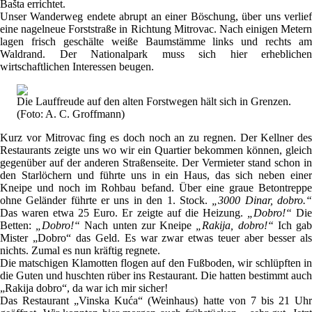
Bašta errichtet.
Unser Wanderweg endete abrupt an einer Böschung, über uns verlief
eine nagelneue Forststraße in Richtung Mitrovac. Nach einigen Metern
lagen frisch geschälte weiße Baumstämme links und rechts am
Waldrand. Der Nationalpark muss sich hier erheblichen
wirtschaftlichen Interessen beugen.
Die Lauffreude auf den alten Forstwegen hält sich in Grenzen.
(Foto: A. C. Groffmann)
Kurz vor Mitrovac fing es doch noch an zu regnen. Der Kellner des
Restaurants zeigte uns wo wir ein Quartier bekommen können, gleich
gegenüber auf der anderen Straßenseite. Der Vermieter stand schon in
den Starlöchern und führte uns in ein Haus, das sich neben einer
Kneipe und noch im Rohbau befand. Über eine graue Betontreppe
ohne Geländer führte er uns in den 1. Stock.
„3000 Dinar, dobro.
Das waren etwa 25 Euro. Er zeigte auf die Heizung.
„Dobro!“
Di
Betten:
„Dobro!“
Nach unten zur Kneipe
„Rakija, dobro!“
Ich ga
Mister „Dobro“ das Geld. Es war zwar etwas teuer aber besser als
nichts. Zumal es nun kräftig regnete.
Die matschigen Klamotten flogen auf den Fußboden, wir schlüpften in
die Guten und huschten rüber ins Restaurant. Die hatten bestimmt auch
„Rakija dobro“, da war ich mir sicher!
Das Restaurant „Vinska Kuća“ (Weinhaus) hatte von 7 bis 21 Uhr