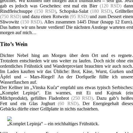
geöffnet. Wir konnten hier morgen auch frühstücken – sehr gut. Jetzt
gab es jedoch was Gescheites: erst mal ein Bier
(120 RSD)
dan
Rindfleischsuppe
(150 RSD)
, Schopska-Salat
(180 RSD)
, Grillteller
(750 RSD)
und dazu einen Rotwein
(95 RSD)
und zum Dessert eine
Sliwowitz
(150 RSD)
. Alles zusammen 1445 Dinar (knapp 12 Euro)
Das hatten wir uns heute verdient! Die nächsten Anstiege warteten erst
morgen auf mich…
Tito’s Wein
Dichter Nebel hing am Morgen über dem Ort und es regnete.
Trotzdem entschieden wir uns weiter zu laufen. Doch nicht ohne ein
ordentliches Frühstück und Wanderproviant brauchten wir auch noch.
Im Laden kauften wir das Übliche: Brot, Käse, Wurst, Gurken und
Äpfel und – Mars-Riegel! An der Dorfquelle füllte ich unsere
Wasserflaschen auf.
Der Kellner im „Vinska Kuća“ empfahl uns etwas typisch Serbisches:
„Komplet Lepinja“. Ein warmes, mit Ei und Kajmak (ein
Milchprodukt), gefülltes Fladenbrot
(250 RSD)
. Dazu gab’s heiße
Fett und ein Glas Joghurt
(60 RSD)
. Der Energiegehalt diese
Gebäcks dürfte einer Grillplatte in nichts nachstehen.
„Komplet Lepinja“ – ein reichhaltiges Frühstück.