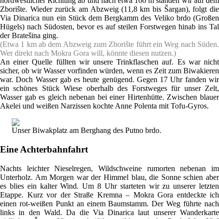
nordwestlicher Richtung ab und nach etwa 100 m standen wir auf dem
Zborište. Wieder zurück am Abzweig (11,8 km bis Šargan), folgt die
Via Dinarica nun ein Stück dem Bergkamm des Veliko brdo (Großen
Hügels) nach Südosten, bevor es auf steilen Forstwegen hinab ins Tal
der Bratešina ging.
(Etwa 1 km ab dem Abzweig zum Zborište führt ein Weg nach Süden.
Wer direkt nach Mokra Gora will, könnte diesen nutzen.)
An einer Quelle füllten wir unsere Trinkflaschen auf. Es war nicht
sicher, ob wir Wasser vorfinden würden, wenn es Zeit zum Biwakieren
war. Doch Wasser gab es heute genügend. Gegen 17 Uhr fanden wir
ein schönes Stück Wiese oberhalb des Forstweges für unser Zelt,
Wasser gab es gleich nebenan bei einer Hirtenhütte. Zwischen blauer
Akelei und weißen Narzissen kochte Anne Polenta mit Tofu-Gyros.
Unser Biwakplatz am Berghang des Putno brdo.
Eine Achterbahnfahrt
Nachts leichter Nieselregen, Wildschweine rumorten nebenan im
Unterholz. Am Morgen war der Himmel blau, die Sonne schien aber
es blies ein kalter Wind. Um 8 Uhr starteten wir zu unserer letzten
Etappe. Kurz vor der Straße Kremna – Mokra Gora entdeckte ich
einen rot-weißen Punkt an einem Baumstamm. Der Weg führte nach
links in den Wald. Da die Via Dinarica laut unserer Wanderkarte