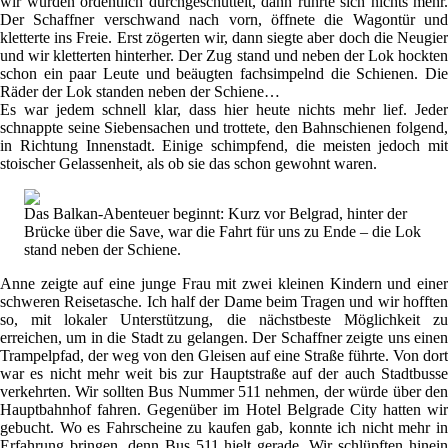
wir wurden ordentlich durchgeschüttelt, dann rührte sich nichts mehr.
Der Schaffner verschwand nach vorn, öffnete die Wagontür und
kletterte ins Freie. Erst zögerten wir, dann siegte aber doch die Neugier
und wir kletterten hinterher. Der Zug stand und neben der Lok hockten
schon ein paar Leute und beäugten fachsimpelnd die Schienen. Die
Räder der Lok standen neben der Schiene…
Es war jedem schnell klar, dass hier heute nichts mehr lief. Jeder
schnappte seine Siebensachen und trottete, den Bahnschienen folgend,
in Richtung Innenstadt. Einige schimpfend, die meisten jedoch mit
stoischer Gelassenheit, als ob sie das schon gewohnt waren.
Das Balkan-Abenteuer beginnt: Kurz vor Belgrad, hinter der
Brücke über die Save, war die Fahrt für uns zu Ende – die Lok
stand neben der Schiene.
Anne zeigte auf eine junge Frau mit zwei kleinen Kindern und einer
schweren Reisetasche. Ich half der Dame beim Tragen und wir hofften
so, mit lokaler Unterstützung, die nächstbeste Möglichkeit zu
erreichen, um in die Stadt zu gelangen. Der Schaffner zeigte uns einen
Trampelpfad, der weg von den Gleisen auf eine Straße führte. Von dort
war es nicht mehr weit bis zur Hauptstraße auf der auch Stadtbusse
verkehrten. Wir sollten Bus Nummer 511 nehmen, der würde über den
Hauptbahnhof fahren. Gegenüber im Hotel Belgrade City hatten wir
gebucht. Wo es Fahrscheine zu kaufen gab, konnte ich nicht mehr in
Erfahrung bringen, denn Bus 511 hielt gerade. Wir schlüpften hinein