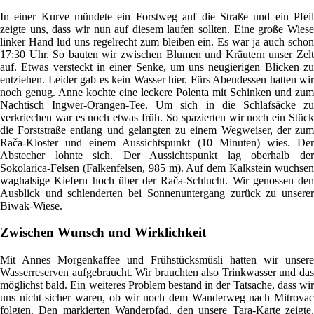
In einer Kurve mündete ein Forstweg auf die Straße und ein Pfeil
zeigte uns, dass wir nun auf diesem laufen sollten. Eine große Wiese
linker Hand lud uns regelrecht zum bleiben ein. Es war ja auch schon
17:30 Uhr. So bauten wir zwischen Blumen und Kräutern unser Zelt
auf. Etwas versteckt in einer Senke, um uns neugierigen Blicken zu
entziehen. Leider gab es kein Wasser hier. Fürs Abendessen hatten wir
noch genug. Anne kochte eine leckere Polenta mit Schinken und zum
Nachtisch Ingwer-Orangen-Tee. Um sich in die Schlafsäcke zu
verkriechen war es noch etwas früh. So spazierten wir noch ein Stück
die Forststraße entlang und gelangten zu einem Wegweiser, der zum
Rača-Kloster und einem Aussichtspunkt (10 Minuten) wies. Der
Abstecher lohnte sich. Der Aussichtspunkt lag oberhalb der
Sokolarica-Felsen (Falkenfelsen, 985 m). Auf dem Kalkstein wuchsen
waghalsige Kiefern hoch über der Rača-Schlucht. Wir genossen den
Ausblick und schlenderten bei Sonnenuntergang zurück zu unserer
Biwak-Wiese.
Zwischen Wunsch und Wirklichkeit
Mit Annes Morgenkaffee und Frühstücksmüsli hatten wir unsere
Wasserreserven aufgebraucht. Wir brauchten also Trinkwasser und das
möglichst bald. Ein weiteres Problem bestand in der Tatsache, dass wir
uns nicht sicher waren, ob wir noch dem Wanderweg nach Mitrovac
folgten. Den markierten Wanderpfad, den unsere Tara-Karte zeigte,