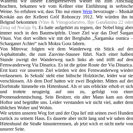
Während wir unsere Energiereserven wieder bis zum Anschlag
brachten, bekamen wir vom Kellner eine Einführung in serbische
Weine. So erfuhren wir, dass Tito nur einen
Wein
bevorzugte – Muská
Krokán aus der Kellerei Gróf Rohonczy 1912. Wir würden ihn in
Belgrad bekommen
(Vino & Vinogradarstvo, Ilije Garašanina 22 oder
Zmaj od Noćaja 9)
. Es hatte aufgehört zu regnen, der Nebel hing aber
immer noch in den Baumwipfeln. Unser Ziel war das Dorf Šargan
Vitasi. Von dort wollten wir mit der Bergbahn „Šarganska osmica –
Scharganer Achter“ nach Mokra Gora fahren.
Von Mitrovac folgten wir dem Wanderweg ein Stück auf der
Asphaltstraße, die zum Zaovine-Stausee führt. Nach einer halben
Stunde zweigt der Wanderweg nach links ab und trifft auf den
Fernwanderweg Via Dinarica. Es ist die grüne Route der Via Dinarica.
Erst kurz vor unserem Ziel würden wir den Fernwanderweg wieder
verlassenen. In Sekulić steht eine hübsche Holzkirche, leider war sie
verschlossen. Ab dem Dorf hatten wir zwei Begleiter. Mitten auf der
Dorfstraße lümmelte ein Hirtenhund. Als er uns erblickte erhob er sich
und trottete neugierig auf uns zu, gefolgt von einer
Promenadenmischung. Sein Besitzer, ein alter Mann kam aus dem
Hoftor und begrüßte uns. Leider verstanden wir nicht viel, außer dem
üblichen Woher und Wohin.
Wir setzten unseren Weg fort und der Opa lief mit seinen zwei Hunden
zurück zu seinem Haus. Es dauerte aber nicht lang und wir sahen den
Hirtenhund die Straße hinunterrennen, ab jetzt wich er nicht mehr von
unserer Seite.