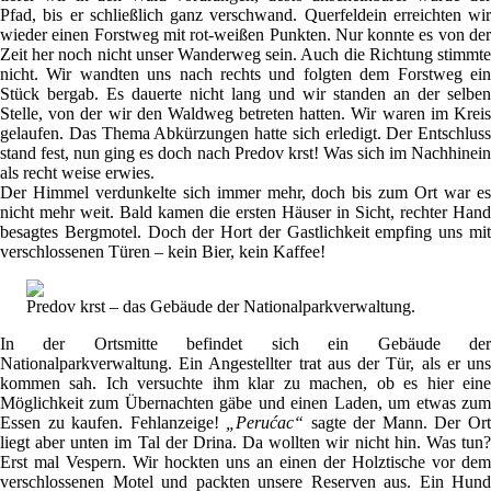
Pfad, bis er schließlich ganz verschwand. Querfeldein erreichten wir
wieder einen Forstweg mit rot-weißen Punkten. Nur konnte es von der
Zeit her noch nicht unser Wanderweg sein. Auch die Richtung stimmte
nicht. Wir wandten uns nach rechts und folgten dem Forstweg ein
Stück bergab. Es dauerte nicht lang und wir standen an der selben
Stelle, von der wir den Waldweg betreten hatten. Wir waren im Kreis
gelaufen. Das Thema Abkürzungen hatte sich erledigt. Der Entschluss
stand fest, nun ging es doch nach Predov krst! Was sich im Nachhinein
als recht weise erwies.
Der Himmel verdunkelte sich immer mehr, doch bis zum Ort war es
nicht mehr weit. Bald kamen die ersten Häuser in Sicht, rechter Hand
besagtes Bergmotel. Doch der Hort der Gastlichkeit empfing uns mit
verschlossenen Türen – kein Bier, kein Kaffee!
Predov krst – das Gebäude der Nationalparkverwaltung.
In der Ortsmitte befindet sich ein Gebäude der
Nationalparkverwaltung. Ein Angestellter trat aus der Tür, als er uns
kommen sah. Ich versuchte ihm klar zu machen, ob es hier eine
Möglichkeit zum Übernachten gäbe und einen Laden, um etwas zum
Essen zu kaufen. Fehlanzeige!
„Perućac“
sagte der Mann. Der Or
liegt aber unten im Tal der Drina. Da wollten wir nicht hin. Was tun?
Erst mal Vespern. Wir hockten uns an einen der Holztische vor dem
verschlossenen Motel und packten unsere Reserven aus. Ein Hund