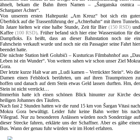
ähnelt, bekam die Bahn ihren Namen – „Šarganska osmica –
Scharganer Achter“.
Von unserem ersten Haltepunkt „Am Kreuz“ bot sich ein guter
Überblick auf die Trassenführung der „Achterbahn“ mit ihren Tunneln.
In Jatare hielten wir eine halbe Stunde, Zeit für Bier
(150 RSD)
un
Kaffee
(100 RSD)
. Früher befand sich hier eine Wasserstation für di
Dampfloks. Es heißt, dass an dieser Bahnstation noch nie ein
Fahrschein verkauft wurde und noch nie ein Passagier seine Fahrt hier
beendet hatte.
Die nächste Station hieß Golubići – Kusturicas Filmbahnhof aus „Das
Leben ist ein Wunder“. Von weitem sahen wir schon unser Ziel Mokra
Gora.
Der letzte kurze Halt war am „Ludi kamen – Verrückter Stein“. Wo die
Damen einen Felsblock berührten, um auf ihren Traumprinzen zu
hoffen und danach auf dem Stein etwas Geld lassen durften. Hm, der
Stein ist nicht verrückt…
Immerhin hatte ich einen schönen Blick hinunter zur Kirche des
heiligen Johannes des Täufers.
Nach fast 2 Stunden hatten wir die rund 15 km von Šargan Vitasi nach
Mokra Gora bewältigt. Leider fuhr keine Bahn weiter bis nach
Višegrad. Nur zu besonderen Anlässen würden noch Sonderzüge auf
dieser Strecke fahren, erklärte uns der Schaffner. Aber es gäbe einen
Bus. Wann der genau fuhr würden wir im Hotel erfahren.