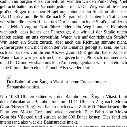
südlich an Šargan Vitasi vorbeiführt, wählten wir den Punkt-Weg. Viel
gebracht hatte uns die Variante jedoch nicht. Der Weg vollführte einen
großen Bogen um einen Hügel und mündete ein Stück nördlich der
Via Dinarica auf die Straße nach Šargan Vitasi. Unten im Tal sahen
wir schon die ersten Häuser des Dorfes und auch die Straße, auf der es
recht lebhaft zuging. Nur führte leider kein Weg hinunter. Komisch
war auch, dass keines der Fahrzeuge, die wir auf der Straße unten
fahren sahen, an uns vorbeifuhr. Waren wir auf der richtigen Straße?
Wir liefen ein Stück zurück, aber auch die Richtung stimmte nicht.
Anne ärgerte sich, nicht doch der Via Dinarica gefolgt zu sein. Sie war
sich sicher, dass von ihr ein Abzweig zum Dorf geführt hätte. Auf der
Wanderkarte war jedoch nichts eingezeichnet. Plötzlich dämmerte es
mir. Der Grund weshalb uns kein Auto entgegenkam war recht einfach
– die fuhren durch einen Tunnel! Also wieder zurück.
Der Bahnhof von Šargan Vitasi ist heute Endstation der
Šarganska osmica.
Um 10:30 Uhr erreichten wir den Bahnhof von Šargan Vitasi. Laut
dem Fahrplan am Bahnhof fuhr um 11:11 Uhr ein Zug nach Mokra
Gora (Nasser Berg), wir hatten noch etwas Zeit. 600 Dinar kostete die
Fahrt von Mokra Gora und wieder zurück. Eine Fahrt von Mokra
Gora bis Višegrad und zurück sollte 800 Dinar kosten. Das fand ich
interessant, also war die Bahnstrecke intakt.