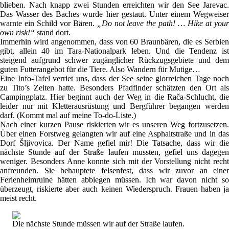
blieben. Nach knapp zwei Stunden erreichten wir den See Jarevac.
Das Wasser des Baches wurde hier gestaut. Unter einem Wegweiser
warnte ein Schild vor Bären.
„Do not leave the path! … Hike at you
own risk!“
stand dort.
Immerhin wird angenommen, dass von 60 Braunbären, die es Serbien
gibt, allein 40 im Tara-Nationalpark leben. Und die Tendenz ist
steigend aufgrund schwer zugänglicher Rückzugsgebiete und dem
guten Futterangebot für die Tiere. Also Wandern für Mutige…
Eine Info-Tafel verriet uns, dass der See seine glorreichen Tage noch
zu Tito’s Zeiten hatte. Besonders Pfadfinder schätzten den Ort als
Campingplatz. Hier beginnt auch der Weg in die Rača-Schlucht, die
leider nur mit Kletterausrüstung und Bergführer begangen werden
darf. (Kommt mal auf meine To-do-Liste.)
Nach einer kurzen Pause riskierten wir es unseren Weg fortzusetzen.
Über einen Forstweg gelangten wir auf eine Asphaltstraße und in das
Dorf Šljivovica. Der Name gefiel mir! Die Tatsache, dass wir die
nächste Stunde auf der Straße laufen mussten, gefiel uns dagegen
weniger. Besonders Anne konnte sich mit der Vorstellung nicht recht
anfreunden. Sie behauptete felsenfest, dass wir zuvor an einer
Ferienheimruine hätten abbiegen müssen. Ich war davon nicht so
überzeugt, riskierte aber auch keinen Wiederspruch. Frauen haben ja
meist recht.
Die nächste Stunde müssen wir auf der Straße laufen.