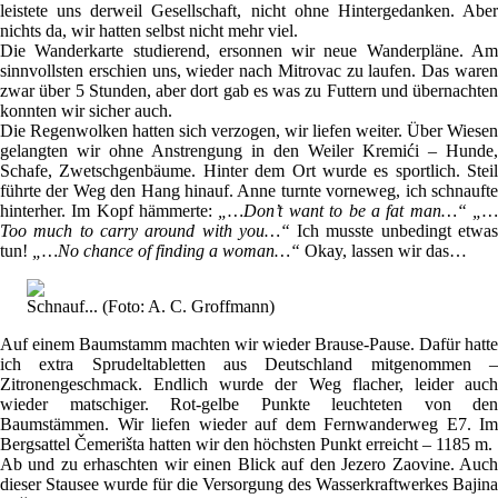
leistete uns derweil Gesellschaft, nicht ohne Hintergedanken. Aber
nichts da, wir hatten selbst nicht mehr viel.
Die Wanderkarte studierend, ersonnen wir neue Wanderpläne. Am
sinnvollsten erschien uns, wieder nach Mitrovac zu laufen. Das waren
zwar über 5 Stunden, aber dort gab es was zu Futtern und übernachten
konnten wir sicher auch.
Die Regenwolken hatten sich verzogen, wir liefen weiter. Über Wiesen
gelangten wir ohne Anstrengung in den Weiler Kremići – Hunde,
Schafe, Zwetschgenbäume. Hinter dem Ort wurde es sportlich. Steil
führte der Weg den Hang hinauf. Anne turnte vorneweg, ich schnaufte
hinterher. Im Kopf hämmerte:
„…Don’t want to be a fat man…“ „
Too much to carry around with you…“
Ich musste unbedingt etwa
tun!
„…No chance of finding a woman…“
Okay, lassen wir das…
Schnauf... (Foto: A. C. Groffmann)
Auf einem Baumstamm machten wir wieder Brause-Pause. Dafür hatte
ich extra Sprudeltabletten aus Deutschland mitgenommen –
Zitronengeschmack. Endlich wurde der Weg flacher, leider auch
wieder matschiger. Rot-gelbe Punkte leuchteten von den
Baumstämmen. Wir liefen wieder auf dem Fernwanderweg E7. Im
Bergsattel Čemerišta hatten wir den höchsten Punkt erreicht – 1185 m.
Ab und zu erhaschten wir einen Blick auf den Jezero Zaovine. Auch
dieser Stausee wurde für die Versorgung des Wasserkraftwerkes Bajina