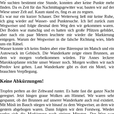
Wir suchten bestimmt eine Stunde, konnten aber keine Punkte mehr
finden. Da es Zeit für das Nachmittagsgewitter war, bauten wir auf der
Wiese unser Zelt auf. Kaum stand es, fing es an zu regnen.
Es war nur ein kurzer Schauer. Der Weiterweg ließ mir keine Ruhe,
ich ging wieder auf Wasser- und Punktesuche. Ich lief zurück zum
Wegweiser und folgte diesmal dem Weg den wir gekommen waren.
Der Boden war matschig und es hatten sich große Pfützen gebildet,
aber nach ein paar Metern leuchtete mir wieder die Markierung
entgegen. Warum der Wegweiser in die falsche Richtung wies, blieb
uns ein Rätsel.
Wasser konnte ich keins finden aber eine Bärenspur im Matsch und ein
Autowrack im Gebüsch. Die Wanderkarte zeigte einen Brunnen, an
dem wir morgen vorbeikommen würden. Für Annes leckere
Marokkopfanne reichte unser Wasser noch. Morgen wollten wir nach
Predov krst gehen. Laut Wanderkarte gibt es dort ein Motel, wir
brauchten Verpflegung.
Keine Abkürzungen!
Tropfen perlten an der Zeltwand runter. Es hatte fast die ganze Nacht
geregnet. Jetzt hingen graue Wolken am Himmel. Wir waren sehr
gespannt, ob der Brunnen auf unserer Wanderkarte auch real existiert.
Mit Müsli im Bauch stiegen wir hinauf zu dem Wegweiser, an dem wir
gestern abgebogen waren. Dann folgten wir dem Forstweg. Wieder
verlor sich die Markierung nach einigen Minuten. Der Weg war