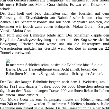
Auf den Gleisen standen alte Dampfloks, wir machten ein paar Bilder
bis unser Bähnle aus Mokra Gora einfuhr. Es war eine Diesellok –
schade!
Der Zug hielt und bald drängelten sich die Touristen auf dem
Bahnsteig, die Eisverkäuferin am Bahnhof schrieb nun schwarze
Zahlen. Der Schaffner konnte uns nur noch Stehplätze anbieten, die
bekamen wir jedoch zum vollen Fahrpreis: Mokra Gora – Šargan
Vitasi – Mokra Gora.
Ein Pfiff und der Bahnsteig lehrte sich. Der Schaffner klappte den
Bügel der Ausstiegsverriegelung herunter und der Zug setzte sich in
Bewegung. Frischer Wind wehte uns um die Nasenspitze und
Wassertropfen spritzten ins Gesicht wenn der Zug in einem der 22
Tunnel verschwand.
In mehreren Schleifen schraubt sich die Bahnlinie hinauf in die
Berge. Da die Trassenführung einer Acht ähnelt, bekam die
Bahn ihren Namen – „Šarganska osmica – Scharganer Achter“.
Der Bau der langen Bahnlinie begann nach dem 1. Weltkrieg, am 1.
März 1921 und dauerte 4 Jahre. 3000 bis 5000 Menschen arbeiteten
täglich an der 15,44 km langen Trasse, 200 von ihnen ließen ihr Leben
bei einem Tunneleinsturz…
Von Mokra Gora bis zum Šarganpass musste ein Höhenunterschied
von 240 m bewältigt werden. In mehreren Schleifen schraubt sich die
Bahnlinie nun hinauf in die Berge. Da die Trassenführung einer Acht