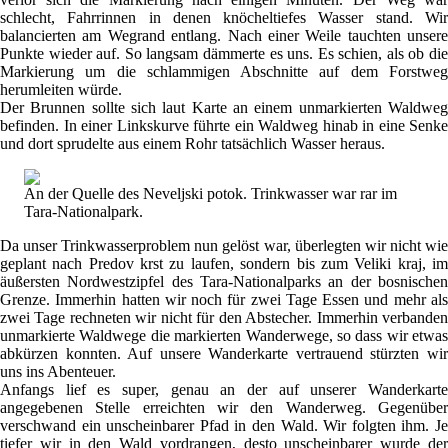
schlecht, Fahrrinnen in denen knöcheltiefes Wasser stand. Wir
balancierten am Wegrand entlang. Nach einer Weile tauchten unsere
Punkte wieder auf. So langsam dämmerte es uns. Es schien, als ob die
Markierung um die schlammigen Abschnitte auf dem Forstweg
herumleiten würde.
Der Brunnen sollte sich laut Karte an einem unmarkierten Waldweg
befinden. In einer Linkskurve führte ein Waldweg hinab in eine Senke
und dort sprudelte aus einem Rohr tatsächlich Wasser heraus.
An der Quelle des Neveljski potok. Trinkwasser war rar im
Tara-Nationalpark.
Da unser Trinkwasserproblem nun gelöst war, überlegten wir nicht wie
geplant nach Predov krst zu laufen, sondern bis zum Veliki kraj, im
äußersten Nordwestzipfel des Tara-Nationalparks an der bosnischen
Grenze. Immerhin hatten wir noch für zwei Tage Essen und mehr als
zwei Tage rechneten wir nicht für den Abstecher. Immerhin verbanden
unmarkierte Waldwege die markierten Wanderwege, so dass wir etwas
abkürzen konnten. Auf unsere Wanderkarte vertrauend stürzten wir
uns ins Abenteuer.
Anfangs lief es super, genau an der auf unserer Wanderkarte
angegebenen Stelle erreichten wir den Wanderweg. Gegenüber
verschwand ein unscheinbarer Pfad in den Wald. Wir folgten ihm. Je
tiefer wir in den Wald vordrangen, desto unscheinbarer wurde der