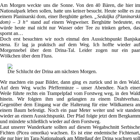
Am Morgen weckte uns die Sonne. Von den 40 Bären, die hier im
Nationalpark leben sollen, hatte uns keiner besucht. Heute sollte es zu
einem Planinarski dom, einer Berghütte gehen.
„Sedaljka (Planinarsk
dom) – 3 h“
stand auf einem Wegweiser. Berghütte bedeutete, e
würde heute mal nicht nur Wasser oder Tee zu trinken geben, das
spornt an…
Doch erst besuchten wir noch einmal den Aussichtspunkt Banjska
stena. Er lag ja praktisch auf dem Weg. Ich hoffte wieder auf
Morgennebel über dem Drina-Tal. Leider zogen nur ein paar
Wölkchen über dem Fluss.
Die Schlucht der Drina am nächsten Morgen.
Wir machten ein paar Bilder, dann ging es zurück und in den Wald.
Auf dem Weg wuchs Pfefferminze – unser Abendtee. Nach einer
Weile führte rechts ein Trampelpfad vom Forstweg weg, in den Wald
hinein. Wir folgten ihm und gelangten zu einem Drahtverhau.
Gegenüber dem Eingang war die Halterung für eine Wildkamera an
einem Baum befestigt. Noch ein paar Meter weiter und wir standen
wieder an einem Aussichtspunkt. Der Pfad folgte jetzt dem Bergkamm
und mündete schließlich wieder auf dem Forstweg.
Laut unserer Wanderkarte sollten auf diesem Wegabschnitt Serbische
Fichten (Picea omorika) wachsen. Es ist eine endemische Fichtenart,
die nur hier im Tara-Nationalpark am Mittellauf der Drina wachsen soll