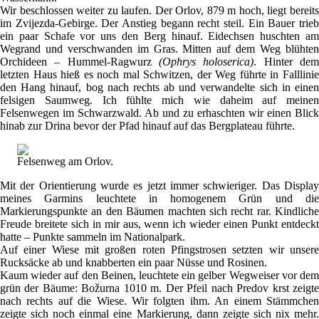
Wir beschlossen weiter zu laufen. Der Orlov, 879 m hoch, liegt bereits
im Zvijezda-Gebirge. Der Anstieg begann recht steil. Ein Bauer trieb
ein paar Schafe vor uns den Berg hinauf. Eidechsen huschten am
Wegrand und verschwanden im Gras. Mitten auf dem Weg blühten
Orchideen – Hummel-Ragwurz
(Ophrys holoserica)
. Hinter de
letzten Haus hieß es noch mal Schwitzen, der Weg führte in Falllinie
den Hang hinauf, bog nach rechts ab und verwandelte sich in einen
felsigen Saumweg. Ich fühlte mich wie daheim auf meinen
Felsenwegen im Schwarzwald. Ab und zu erhaschten wir einen Blick
hinab zur Drina bevor der Pfad hinauf auf das Bergplateau führte.
Felsenweg am Orlov.
Mit der Orientierung wurde es jetzt immer schwieriger. Das Display
meines Garmins leuchtete in homogenem Grün und die
Markierungspunkte an den Bäumen machten sich recht rar. Kindliche
Freude breitete sich in mir aus, wenn ich wieder einen Punkt entdeckt
hatte – Punkte sammeln im Nationalpark.
Auf einer Wiese mit großen roten Pfingstrosen setzten wir unsere
Rucksäcke ab und knabberten ein paar Nüsse und Rosinen.
Kaum wieder auf den Beinen, leuchtete ein gelber Wegweiser vor dem
grün der Bäume: Božurna 1010 m. Der Pfeil nach Predov krst zeigte
nach rechts auf die Wiese. Wir folgten ihm. An einem Stämmchen
zeigte sich noch einmal eine Markierung, dann zeigte sich nix mehr.