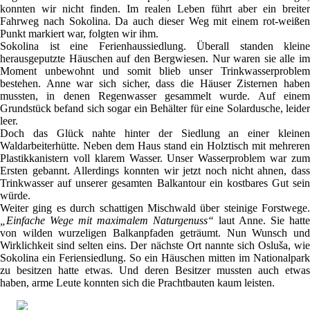
konnten wir nicht finden. Im realen Leben führt aber ein breiter
Fahrweg nach Sokolina. Da auch dieser Weg mit einem rot-weißen
Punkt markiert war, folgten wir ihm.
Sokolina ist eine Ferienhaussiedlung. Überall standen kleine
herausgeputzte Häuschen auf den Bergwiesen. Nur waren sie alle im
Moment unbewohnt und somit blieb unser Trinkwasserproblem
bestehen. Anne war sich sicher, dass die Häuser Zisternen haben
mussten, in denen Regenwasser gesammelt wurde. Auf einem
Grundstück befand sich sogar ein Behälter für eine Solardusche, leider
leer.
Doch das Glück nahte hinter der Siedlung an einer kleinen
Waldarbeiterhütte. Neben dem Haus stand ein Holztisch mit mehreren
Plastikkanistern voll klarem Wasser. Unser Wasserproblem war zum
Ersten gebannt. Allerdings konnten wir jetzt noch nicht ahnen, dass
Trinkwasser auf unserer gesamten Balkantour ein kostbares Gut sein
würde.
Weiter ging es durch schattigen Mischwald über steinige Forstwege.
„Einfache Wege mit maximalem Naturgenuss“
laut Anne. Sie hatte
von wilden wurzeligen Balkanpfaden geträumt. Nun Wunsch und
Wirklichkeit sind selten eins. Der nächste Ort nannte sich Osluša, wie
Sokolina ein Feriensiedlung. So ein Häuschen mitten im Nationalpark
zu besitzen hatte etwas. Und deren Besitzer mussten auch etwas
haben, arme Leute konnten sich die Prachtbauten kaum leisten.