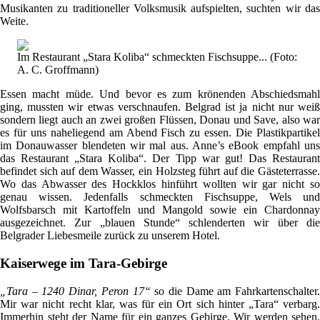
Musikanten zu traditioneller Volksmusik aufspielten, suchten wir das
Weite.
Im Restaurant „Stara Koliba“ schmeckten Fischsuppe... (Foto:
A. C. Groffmann)
Essen macht müde. Und bevor es zum krönenden Abschiedsmahl
ging, mussten wir etwas verschnaufen. Belgrad ist ja nicht nur weiß
sondern liegt auch an zwei großen Flüssen, Donau und Save, also war
es für uns naheliegend am Abend Fisch zu essen. Die Plastikpartikel
im Donauwasser blendeten wir mal aus. Anne’s eBook empfahl uns
das Restaurant „Stara Koliba“. Der Tipp war gut! Das Restaurant
befindet sich auf dem Wasser, ein Holzsteg führt auf die Gästeterrasse.
Wo das Abwasser des Hockklos hinführt wollten wir gar nicht so
genau wissen. Jedenfalls schmeckten Fischsuppe, Wels und
Wolfsbarsch mit Kartoffeln und Mangold sowie ein Chardonnay
ausgezeichnet. Zur „blauen Stunde“ schlenderten wir über die
Belgrader Liebesmeile zurück zu unserem Hotel.
Kaiserwege im Tara-Gebirge
„Tara – 1240 Dinar, Peron 17“
so die Dame am Fahrkartenschalter.
Mir war nicht recht klar, was für ein Ort sich hinter „Tara“ verbarg.
Immerhin steht der Name für ein ganzes Gebirge. Wir werden sehen.