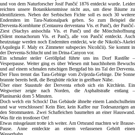
und von dem Naturforscher Josif Pančić 1876 entdeckt wurde. Leider
reichten unsere Botanikkenntnisse nicht aus, um diese Bäume zu
identifizieren. Neben der Serbischen Fichte soll es noch 30 weitere
Endemiten im Tara-Nationalpark geben. So zum Beispiel die
Derventa-Kornblume (Centaurea derventana Vis. et Panč), der Pančić-
Ziest (Stachys anisochila Vis. et Panč) und die Mönchshoffnung
(Silent monachorum Vis. et Panč), alle von Pančić entdeckt. Auch
heutzutage werden noch Endemiten entdeckt, wie die Nikolićs-Akelei
(Aquilegia F. Maly ex Zimmeter subspecies Nicolićii). Sie kommt in
der Derventa-Schlucht und im Drina-Canyon vor.
Ein schmaler steiler Geröllpfad führte uns ins Dorf Rastište –
Vesperpause. Weiter ging es über Wiesen mit bauchhohem Bewuchs
und auf einem schmalen rutschigen Bergpfad bis ins Tal der Derventa.
Der Fluss trennt das Tara-Gebirge vom Zvijezda-Gebirge. Die Sonne
brannte bereits heiß, die Berghütte rückte in greifbare Nähe.
Über einer Staustufe der Derventa erhob sich ein Kirchlein. Ein
Wegweiser zeigte nach Norden, die Asphaltstraße entlang –
Planinarski dom 5 Minuten.
Doch welch ein Schock! Das Gebäude ähnelte einem Landschulheim
und war verschlossen! Kein Bier, kein Kaffee nur Todesanzeigen an
den Strommasten. Zwei Schafleichen baumelten an einer Hauswand.
Was für ein trostloser Ort!
Etwas missgelaunt trotte ich weiter. Am Ortsrand machten wir Brause-
Pause. Anne entdeckte an einem verlassenen Gehöft einen
Wasserhahn.