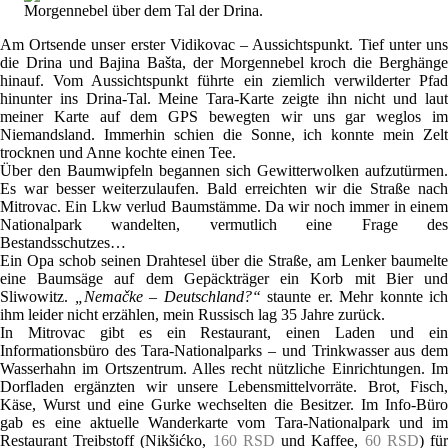
Morgennebel über dem Tal der Drina.
Am Ortsende unser erster Vidikovac – Aussichtspunkt. Tief unter uns
die Drina und Bajina Bašta, der Morgennebel kroch die Berghänge
hinauf. Vom Aussichtspunkt führte ein ziemlich verwilderter Pfad
hinunter ins Drina-Tal. Meine Tara-Karte zeigte ihn nicht und laut
meiner Karte auf dem GPS bewegten wir uns gar weglos im
Niemandsland. Immerhin schien die Sonne, ich konnte mein Zelt
trocknen und Anne kochte einen Tee.
Über den Baumwipfeln begannen sich Gewitterwolken aufzutürmen.
Es war besser weiterzulaufen. Bald erreichten wir die Straße nach
Mitrovac. Ein Lkw verlud Baumstämme. Da wir noch immer in einem
Nationalpark wandelten, vermutlich eine Frage des
Bestandsschutzes…
Ein Opa schob seinen Drahtesel über die Straße, am Lenker baumelte
eine Baumsäge auf dem Gepäckträger ein Korb mit Bier und
Sliwowitz.
„Nemačke – Deutschland?“
staunte er. Mehr konnte ich
ihm leider nicht erzählen, mein Russisch lag 35 Jahre zurück.
In Mitrovac gibt es ein Restaurant, einen Laden und ein
Informationsbüro des Tara-Nationalparks – und Trinkwasser aus dem
Wasserhahn im Ortszentrum. Alles recht nützliche Einrichtungen. Im
Dorfladen ergänzten wir unsere Lebensmittelvorräte. Brot, Fisch,
Käse, Wurst und eine Gurke wechselten die Besitzer. Im Info-Büro
gab es eine aktuelle Wanderkarte vom Tara-Nationalpark und im
Restaurant Treibstoff (Nikšićko,
160 RSD
und Kaffee,
60 RSD
) fü