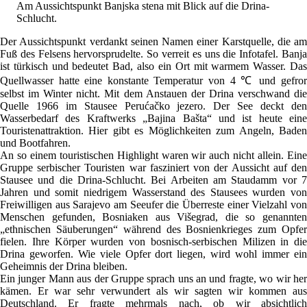
Am Aussichtspunkt Banjska stena mit Blick auf die Drina-
Schlucht.
Der Aussichtspunkt verdankt seinen Namen einer Karstquelle, die am
Fuß des Felsens hervorsprudelte. So verreit es uns die Infotafel. Banja
ist türkisch und bedeutet Bad, also ein Ort mit warmem Wasser. Das
Quellwasser hatte eine konstante Temperatur von 4 ℃ und gefror
selbst im Winter nicht. Mit dem Anstauen der Drina verschwand die
Quelle 1966 im Stausee Perućačko jezero. Der See deckt den
Wasserbedarf des Kraftwerks „Bajina Bašta“ und ist heute eine
Touristenattraktion. Hier gibt es Möglichkeiten zum Angeln, Baden
und Bootfahren.
An so einem touristischen Highlight waren wir auch nicht allein. Eine
Gruppe serbischer Touristen war fasziniert von der Aussicht auf den
Stausee und die Drina-Schlucht. Bei Arbeiten am Staudamm vor 7
Jahren und somit niedrigem Wasserstand des Stausees wurden von
Freiwilligen aus Sarajevo am Seeufer die Überreste einer Vielzahl von
Menschen gefunden, Bosniaken aus Višegrad, die so genannten
„ethnischen Säuberungen“ während des Bosnienkrieges zum Opfer
fielen. Ihre Körper wurden von bosnisch-serbischen Milizen in die
Drina geworfen. Wie viele Opfer dort liegen, wird wohl immer ein
Geheimnis der Drina bleiben.
Ein junger Mann aus der Gruppe sprach uns an und fragte, wo wir her
kämen. Er war sehr verwundert als wir sagten wir kommen aus
Deutschland. Er fragte mehrmals nach, ob wir absichtlich