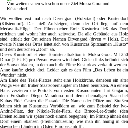
Von weitem sahen wir schon unser Ziel Mokra Gora und
Küstendorf.
Wir wollten erst mal nach Drvengrad (Holzstadt) oder Kustendorf
(Küstendorf). Das hieß Aufsteigen, denn der Ort liegt auf dem
Mećavnik-Hügel. Der Filmemacher Emir Kusturica ließ das Dorf
errichten und wohnt hier auch zeitweise. Da alle Gebäude aus Holz
sind, erhielt der Ort seinen Namen Drvengrad (drven = Holz). Der
zweite Name des Ortes leitet sich von Kustoricas Spitznamen „Kusto“
und dem deutschen „Dorf“ ab.
Dieses Kunstdorf ist eine Touristenattraktion in Mokra Gora. Mit 250
Dinar
(2 EUR)
pro Person waren wir dabei. Gleich links befindet sic
der Souvenirladen, in dem auch die Filme Kusturicas verkauft werden.
Anne kaufte gleich drei. Leider gab es den Film „Das Leben ist ein
Wunder“ nicht.
Am Ende des Tesla-Platzes steht eine Holzkirche, daneben ein alter
Wolga wie ihn früher Staatsoberhäupter im Osten benutzten. An einem
Haus verzieren die Porträts vom ersten Kosmonauten Juri Gagarin,
dem Fußballer Diego Maradona und dem ehemaligen Staatschef
Kubas Fidel Castro die Fassade. Die Namen der Plätze und Straßen
lehnen sich an Kusturicas Vorbildern an, wie zum Beispiel der Ivo-
Andrić-Platz, der Nikola-Tesla-Platz, die Bruce-Lee-Straße (den
Dreien sollten wir später noch einmal begegnen). Im Prinzip ähnelt das
Dorf einem Skansen (Freilichtmuseum), wie man ihn häufig in den
slawischen Ländern im Osten Europas antrifft.