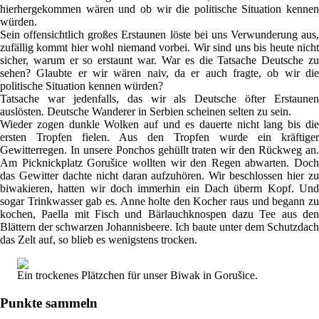
hierhergekommen wären und ob wir die politische Situation kennen
würden.
Sein offensichtlich großes Erstaunen löste bei uns Verwunderung aus,
zufällig kommt hier wohl niemand vorbei. Wir sind uns bis heute nicht
sicher, warum er so erstaunt war. War es die Tatsache Deutsche zu
sehen? Glaubte er wir wären naiv, da er auch fragte, ob wir die
politische Situation kennen würden?
Tatsache war jedenfalls, das wir als Deutsche öfter Erstaunen
auslösten. Deutsche Wanderer in Serbien scheinen selten zu sein.
Wieder zogen dunkle Wolken auf und es dauerte nicht lang bis die
ersten Tropfen fielen. Aus den Tropfen wurde ein kräftiger
Gewitterregen. In unsere Ponchos gehüllt traten wir den Rückweg an.
Am Picknickplatz Gorušice wollten wir den Regen abwarten. Doch
das Gewitter dachte nicht daran aufzuhören. Wir beschlossen hier zu
biwakieren, hatten wir doch immerhin ein Dach überm Kopf. Und
sogar Trinkwasser gab es. Anne holte den Kocher raus und begann zu
kochen, Paella mit Fisch und Bärlauchknospen dazu Tee aus den
Blättern der schwarzen Johannisbeere. Ich baute unter dem Schutzdach
das Zelt auf, so blieb es wenigstens trocken.
Ein trockenes Plätzchen für unser Biwak in Gorušice.
Punkte sammeln