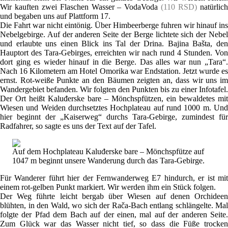
Wir kauften zwei Flaschen Wasser – VodaVoda
(110 RSD)
natürlic
und begaben uns auf Plattform 17.
Die Fahrt war nicht eintönig. Über Himbeerberge fuhren wir hinauf ins
Nebelgebirge. Auf der anderen Seite der Berge lichtete sich der Nebel
und erlaubte uns einen Blick ins Tal der Drina. Bajina Bašta, den
Hauptort des Tara-Gebirges, erreichten wir nach rund 4 Stunden. Von
dort ging es wieder hinauf in die Berge. Das alles war nun „Tara“.
Nach 16 Kilometern am Hotel Omorika war Endstation. Jetzt wurde es
ernst. Rot-weiße Punkte an den Bäumen zeigten an, dass wir uns im
Wandergebiet befanden. Wir folgten den Punkten bis zu einer Infotafel.
Der Ort heißt Kaluđerske bare – Mönchspfützen, ein bewaldetes mit
Wiesen und Weiden durchsetztes Hochplateau auf rund 1000 m. Und
hier beginnt der „Kaiserweg“ durchs Tara-Gebirge, zumindest für
Radfahrer, so sagte es uns der Text auf der Tafel.
Auf dem Hochplateau Kaluđerske bare – Mönchspfütze auf
1047 m beginnt unsere Wanderung durch das Tara-Gebirge.
Für Wanderer führt hier der Fernwanderweg E7 hindurch, er ist mit
einem rot-gelben Punkt markiert. Wir werden ihm ein Stück folgen.
Der Weg führte leicht bergab über Wiesen auf denen Orchideen
blühten, in den Wald, wo sich der Rača-Bach entlang schlängelte. Mal
folgte der Pfad dem Bach auf der einen, mal auf der anderen Seite.
Zum Glück war das Wasser nicht tief, so dass die Füße trocken