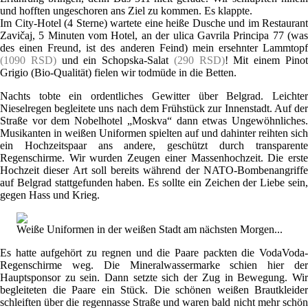
und hofften ungeschoren ans Ziel zu kommen. Es klappte.
Im City-Hotel (4 Sterne) wartete eine heiße Dusche und im Restaurant
Zavičaj, 5 Minuten vom Hotel, an der ulica Gavrila Principa 77 (was
des einen Freund, ist des anderen Feind) mein ersehnter Lammtopf
(1090 RSD)
und ein Schopska-Salat
(290 RSD)
! Mit einem Pino
Grigio (Bio-Qualität) fielen wir todmüde in die Betten.
Nachts tobte ein ordentliches Gewitter über Belgrad. Leichter
Nieselregen begleitete uns nach dem Frühstück zur Innenstadt. Auf der
Straße vor dem Nobelhotel „Moskva“ dann etwas Ungewöhnliches.
Musikanten in weißen Uniformen spielten auf und dahinter reihten sich
ein Hochzeitspaar ans andere, geschützt durch transparente
Regenschirme. Wir wurden Zeugen einer Massenhochzeit. Die erste
Hochzeit dieser Art soll bereits während der NATO-Bombenangriffe
auf Belgrad stattgefunden haben. Es sollte ein Zeichen der Liebe sein,
gegen Hass und Krieg.
Weiße Uniformen in der weißen Stadt am nächsten Morgen...
Es hatte aufgehört zu regnen und die Paare packten die VodaVoda-
Regenschirme weg. Die Mineralwassermarke schien hier der
Hauptsponsor zu sein. Dann setzte sich der Zug in Bewegung. Wir
begleiteten die Paare ein Stück. Die schönen weißen Brautkleider
schleiften über die regennasse Straße und waren bald nicht mehr schön