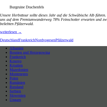
Burgruine Drachenfels
Unsere Herbsttour sollte dieses Jahr auf die Schwäbische Alb führe
uns auf dem Premiumwanderweg 78% Feinschotter erwarten und zweit
beliebten Pfälzerwald.
Auf
weiterlesen
→
dem
Deutschland
Frankreich
Nordvogesen
Pfälzerwald
Felsenland
Sagenweg
Albanien
(Pfälzerwald/Nordvogesen
September
Bosnien und Herzegowina
Neues entdecken durch Langsamkeit
2025
–
Frankreich
Deutschland/Frankreich)
Kosovo
Kroatien
Mazedonien
Montenegro
Polen
Rumänien
Russland
Serbien
Slowenien
Ungarn