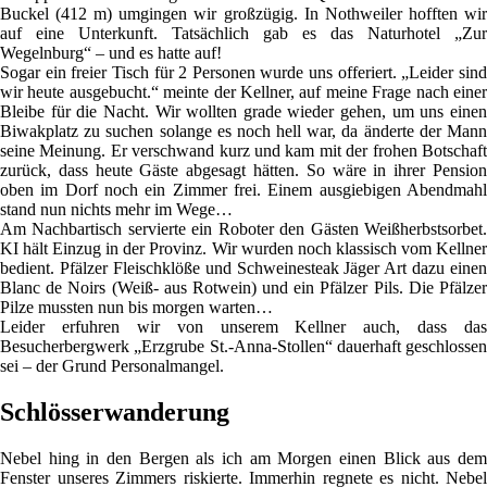
Buckel (412 m) umgingen wir großzügig. In Nothweiler hofften wir
auf eine Unterkunft. Tatsächlich gab es das Naturhotel „Zur
Wegelnburg“ – und es hatte auf!
Sogar ein freier Tisch für 2 Personen wurde uns offeriert. „Leider sind
wir heute ausgebucht.“ meinte der Kellner, auf meine Frage nach einer
Bleibe für die Nacht. Wir wollten grade wieder gehen, um uns einen
Biwakplatz zu suchen solange es noch hell war, da änderte der Mann
seine Meinung. Er verschwand kurz und kam mit der frohen Botschaft
zurück, dass heute Gäste abgesagt hätten. So wäre in ihrer Pension
oben im Dorf noch ein Zimmer frei. Einem ausgiebigen Abendmahl
stand nun nichts mehr im Wege…
Am Nachbartisch servierte ein Roboter den Gästen Weißherbstsorbet.
KI hält Einzug in der Provinz. Wir wurden noch klassisch vom Kellner
bedient. Pfälzer Fleischklöße und Schweinesteak Jäger Art dazu einen
Blanc de Noirs (Weiß- aus Rotwein) und ein Pfälzer Pils. Die Pfälzer
Pilze mussten nun bis morgen warten…
Leider erfuhren wir von unserem Kellner auch, dass das
Besucherbergwerk „Erzgrube St.-Anna-Stollen“ dauerhaft geschlossen
sei – der Grund Personalmangel.
Schlösserwanderung
Nebel hing in den Bergen als ich am Morgen einen Blick aus dem
Fenster unseres Zimmers riskierte. Immerhin regnete es nicht. Nebel