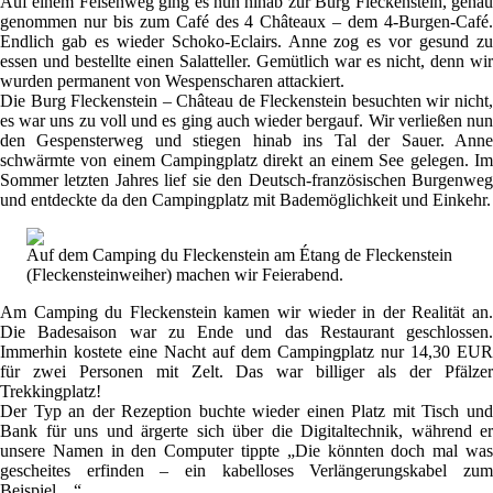
Auf einem Felsenweg ging es nun hinab zur Burg Fleckenstein, genau
genommen nur bis zum Café des 4 Châteaux – dem 4-Burgen-Café.
Endlich gab es wieder Schoko-Eclairs. Anne zog es vor gesund zu
essen und bestellte einen Salatteller. Gemütlich war es nicht, denn wir
wurden permanent von Wespenscharen attackiert.
Die Burg Fleckenstein – Château de Fleckenstein besuchten wir nicht,
es war uns zu voll und es ging auch wieder bergauf. Wir verließen nun
den Gespensterweg und stiegen hinab ins Tal der Sauer. Anne
schwärmte von einem Campingplatz direkt an einem See gelegen. Im
Sommer letzten Jahres lief sie den Deutsch-französischen Burgenweg
und entdeckte da den Campingplatz mit Bademöglichkeit und Einkehr.
Auf dem Camping du Fleckenstein am Étang de Fleckenstein
(Fleckensteinweiher) machen wir Feierabend.
Am Camping du Fleckenstein kamen wir wieder in der Realität an.
Die Badesaison war zu Ende und das Restaurant geschlossen.
Immerhin kostete eine Nacht auf dem Campingplatz nur 14,30 EUR
für zwei Personen mit Zelt. Das war billiger als der Pfälzer
Trekkingplatz!
Der Typ an der Rezeption buchte wieder einen Platz mit Tisch und
Bank für uns und ärgerte sich über die Digitaltechnik, während er
unsere Namen in den Computer tippte „Die könnten doch mal was
gescheites erfinden – ein kabelloses Verlängerungskabel zum
Beispiel…“