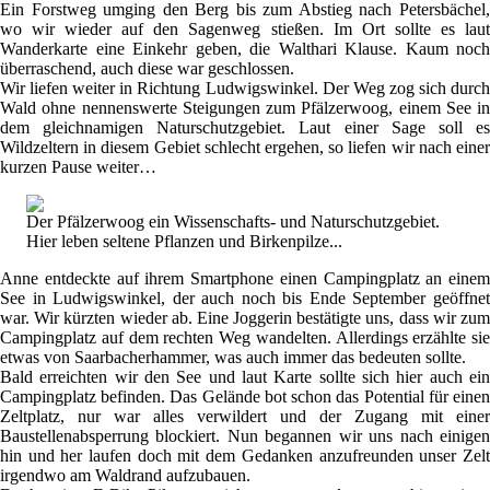
Ein Forstweg umging den Berg bis zum Abstieg nach Petersbächel,
wo wir wieder auf den Sagenweg stießen. Im Ort sollte es laut
Wanderkarte eine Einkehr geben, die Walthari Klause. Kaum noch
überraschend, auch diese war geschlossen.
Wir liefen weiter in Richtung Ludwigswinkel. Der Weg zog sich durch
Wald ohne nennenswerte Steigungen zum Pfälzerwoog, einem See in
dem gleichnamigen Naturschutzgebiet. Laut einer Sage soll es
Wildzeltern in diesem Gebiet schlecht ergehen, so liefen wir nach einer
kurzen Pause weiter…
Der Pfälzerwoog ein Wissenschafts- und Naturschutzgebiet.
Hier leben seltene Pflanzen und Birkenpilze...
Anne entdeckte auf ihrem Smartphone einen Campingplatz an einem
See in Ludwigswinkel, der auch noch bis Ende September geöffnet
war. Wir kürzten wieder ab. Eine Joggerin bestätigte uns, dass wir zum
Campingplatz auf dem rechten Weg wandelten. Allerdings erzählte sie
etwas von Saarbacherhammer, was auch immer das bedeuten sollte.
Bald erreichten wir den See und laut Karte sollte sich hier auch ein
Campingplatz befinden. Das Gelände bot schon das Potential für einen
Zeltplatz, nur war alles verwildert und der Zugang mit einer
Baustellenabsperrung blockiert. Nun begannen wir uns nach einigen
hin und her laufen doch mit dem Gedanken anzufreunden unser Zelt
irgendwo am Waldrand aufzubauen.