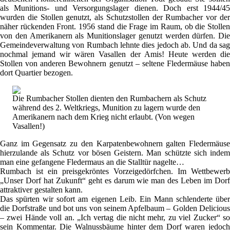
als Munitions- und Versorgungslager dienen. Doch erst 1944/45
wurden die Stollen genutzt, als Schutzstollen der Rumbacher vor der
näher rückenden Front. 1956 stand die Frage im Raum, ob die Stollen
von den Amerikanern als Munitionslager genutzt werden dürfen. Die
Gemeindeverwaltung von Rumbach lehnte dies jedoch ab. Und da sag
nochmal jemand wir wären Vasallen der Amis! Heute werden die
Stollen von anderen Bewohnern genutzt – seltene Fledermäuse haben
dort Quartier bezogen.
Die Rumbacher Stollen dienten den Rumbachern als Schutz
während des 2. Weltkriegs, Munition zu lagern wurde den
Amerikanern nach dem Krieg nicht erlaubt. (Von wegen
Vasallen!)
Ganz im Gegensatz zu den Karpatenbewohnern galten Fledermäuse
hierzulande als Schutz vor bösen Geistern. Man schützte sich indem
man eine gefangene Fledermaus an die Stalltür nagelte…
Rumbach ist ein preisgekröntes Vorzeigedörfchen. Im Wettbewerb
„Unser Dorf hat Zukunft“ geht es darum wie man des Leben im Dorf
attraktiver gestalten kann.
Das spürten wir sofort am eigenen Leib. Ein Mann schlenderte über
die Dorfstraße und bot uns von seinem Apfelbaum – Golden Delicious
– zwei Hände voll an. „Ich vertag die nicht mehr, zu viel Zucker“ so
sein Kommentar. Die Walnussbäume hinter dem Dorf waren jedoch