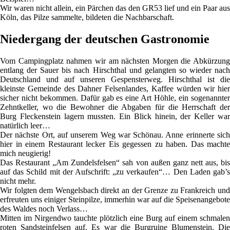
Wir waren nicht allein, ein Pärchen das den GR53 lief und ein Paar aus
Köln, das Pilze sammelte, bildeten die Nachbarschaft.
Niedergang der deutschen Gastronomie
Vom Campingplatz nahmen wir am nächsten Morgen die Abkürzung
entlang der Sauer bis nach Hirschthal und gelangten so wieder nach
Deutschland und auf unseren Gespensterweg. Hirschthal ist die
kleinste Gemeinde des Dahner Felsenlandes, Kaffee würden wir hier
sicher nicht bekommen. Dafür gab es eine Art Höhle, ein sogenannter
Zehntkeller, wo die Bewohner die Abgaben für die Herrschaft der
Burg Fleckenstein lagern mussten. Ein Blick hinein, der Keller war
natürlich leer…
Der nächste Ort, auf unserem Weg war Schönau. Anne erinnerte sich
hier in einem Restaurant lecker Eis gegessen zu haben. Das machte
mich neugierig!
Das Restaurant „Am Zundelsfelsen“ sah von außen ganz nett aus, bis
auf das Schild mit der Aufschrift: „zu verkaufen“… Den Laden gab’s
nicht mehr.
Wir folgten dem Wengelsbach direkt an der Grenze zu Frankreich und
erfreuten uns einiger Steinpilze, immerhin war auf die Speisenangebote
des Waldes noch Verlass…
Mitten im Nirgendwo tauchte plötzlich eine Burg auf einem schmalen
roten Sandsteinfelsen auf. Es war die Burgruine Blumenstein. Die