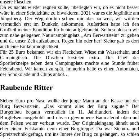
unsere Flaschen.
Da es nachts wieder regnen sollte, überlegten wir, ob es nicht besser
wäre in einer Schutzhütte zu biwakieren. 2021 war es die Jagdhütte am
Jüngstberg. Der Weg dorthin schien mir aber zu weit, wir würden
vermutlich erst im Dunkeln ankommen. Außerdem hatte ich den
Großteil meiner Kondition für heute aufgebraucht. So beschlossen wir
zum nahe gelegenen Naturcampingplatz „Am Berwartstein“ zu gehen
und da unser Zelt aufzubauen. Regen hin oder her! Sicher gab es dort
auch eine Einkehrmöglichkeit.
Für 25 Euro bekamen wir ein Fleckchen Wiese mit Wasserhahn und
Campingtisch. Die Duschen kosteten extra. Der Chef der
Sportlerkneipe neben dem Campingplatz machte eine Stunde früher
Feierabend. Wir kamen zu spät. Immerhin hatte es einen Automaten,
der Schokolade und Chips anbot…
Raubende Ritter
Sieben Euro pro Nase wollte der junge Mann an der Kasse auf der
Burg Berwartstein. „Das kommt alles der Burg zugute.“ Der
Burgenbau begann vermutlich im 11. Jahrhundert, indem der
Burgfelsen ausgehöhlt und das so gewonnene Baumaterial oben auf
dem Felsen weiter verbaut wurde. Der Originaleingang ähnelt auch
eher einem Felskamin denn einer Burgtreppe. Da war Stemm- und
Spreiztechnik gefragt, um ins Innere der Burg zu gelangen, so schien