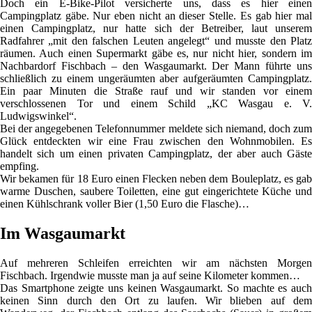
Doch ein E-Bike-Pilot versicherte uns, dass es hier einen
Campingplatz gäbe. Nur eben nicht an dieser Stelle. Es gab hier mal
einen Campingplatz, nur hatte sich der Betreiber, laut unserem
Radfahrer „mit den falschen Leuten angelegt“ und musste den Platz
räumen. Auch einen Supermarkt gäbe es, nur nicht hier, sondern im
Nachbardorf Fischbach – den Wasgaumarkt. Der Mann führte uns
schließlich zu einem ungeräumten aber aufgeräumten Campingplatz.
Ein paar Minuten die Straße rauf und wir standen vor einem
verschlossenen Tor und einem Schild „KC Wasgau e. V.
Ludwigswinkel“.
Bei der angegebenen Telefonnummer meldete sich niemand, doch zum
Glück entdeckten wir eine Frau zwischen den Wohnmobilen. Es
handelt sich um einen privaten Campingplatz, der aber auch Gäste
empfing.
Wir bekamen für 18 Euro einen Flecken neben dem Bouleplatz, es gab
warme Duschen, saubere Toiletten, eine gut eingerichtete Küche und
einen Kühlschrank voller Bier (1,50 Euro die Flasche)…
Im Wasgaumarkt
Auf mehreren Schleifen erreichten wir am nächsten Morgen
Fischbach. Irgendwie musste man ja auf seine Kilometer kommen…
Das Smartphone zeigte uns keinen Wasgaumarkt. So machte es auch
keinen Sinn durch den Ort zu laufen. Wir blieben auf dem