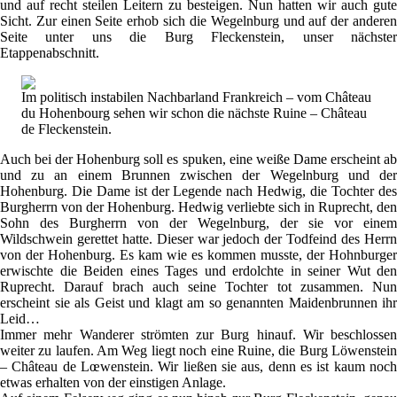
und auf recht steilen Leitern zu besteigen. Nun hatten wir auch gute
Sicht. Zur einen Seite erhob sich die Wegelnburg und auf der anderen
Seite unter uns die Burg Fleckenstein, unser nächster
Etappenabschnitt.
Im politisch instabilen Nachbarland Frankreich – vom Château
du Hohenbourg sehen wir schon die nächste Ruine – Château
de Fleckenstein.
Auch bei der Hohenburg soll es spuken, eine weiße Dame erscheint ab
und zu an einem Brunnen zwischen der Wegelnburg und der
Hohenburg. Die Dame ist der Legende nach Hedwig, die Tochter des
Burgherrn von der Hohenburg. Hedwig verliebte sich in Ruprecht, den
Sohn des Burgherrn von der Wegelnburg, der sie vor einem
Wildschwein gerettet hatte. Dieser war jedoch der Todfeind des Herrn
von der Hohenburg. Es kam wie es kommen musste, der Hohnburger
erwischte die Beiden eines Tages und erdolchte in seiner Wut den
Ruprecht. Darauf brach auch seine Tochter tot zusammen. Nun
erscheint sie als Geist und klagt am so genannten Maidenbrunnen ihr
Leid…
Immer mehr Wanderer strömten zur Burg hinauf. Wir beschlossen
weiter zu laufen. Am Weg liegt noch eine Ruine, die Burg Löwenstein
– Château de Lœwenstein. Wir ließen sie aus, denn es ist kaum noch
etwas erhalten von der einstigen Anlage.