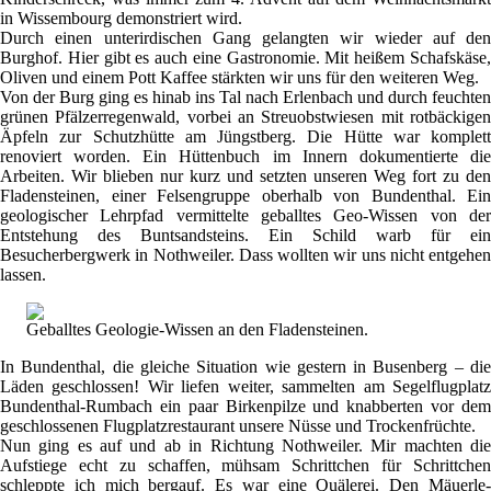
in Wissembourg demonstriert wird.
Durch einen unterirdischen Gang gelangten wir wieder auf den
Burghof. Hier gibt es auch eine Gastronomie. Mit heißem Schafskäse,
Oliven und einem Pott Kaffee stärkten wir uns für den weiteren Weg.
Von der Burg ging es hinab ins Tal nach Erlenbach und durch feuchten
grünen Pfälzerregenwald, vorbei an Streuobstwiesen mit rotbäckigen
Äpfeln zur Schutzhütte am Jüngstberg. Die Hütte war komplett
renoviert worden. Ein Hüttenbuch im Innern dokumentierte die
Arbeiten. Wir blieben nur kurz und setzten unseren Weg fort zu den
Fladensteinen, einer Felsengruppe oberhalb von Bundenthal. Ein
geologischer Lehrpfad vermittelte geballtes Geo-Wissen von der
Entstehung des Buntsandsteins. Ein Schild warb für ein
Besucherbergwerk in Nothweiler. Dass wollten wir uns nicht entgehen
lassen.
Geballtes Geologie-Wissen an den Fladensteinen.
In Bundenthal, die gleiche Situation wie gestern in Busenberg – die
Läden geschlossen! Wir liefen weiter, sammelten am Segelflugplatz
Bundenthal-Rumbach ein paar Birkenpilze und knabberten vor dem
geschlossenen Flugplatzrestaurant unsere Nüsse und Trockenfrüchte.
Nun ging es auf und ab in Richtung Nothweiler. Mir machten die
Aufstiege echt zu schaffen, mühsam Schrittchen für Schrittchen
schleppte ich mich bergauf. Es war eine Quälerei. Den Mäuerle-