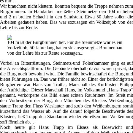
es mir…
Wir brauchten nicht klettern, konnten bequem die Treppe nehmen zum
Burgbrunnen. In Handarbeit meißelten Steinmetze den 104 m tiefen
und 2 m breiten Schacht in den Sandstein. Etwa 50 Jahre sollen die
Arbeiten gedauert haben. Das war sozusagen ein Vollzeitjob von der
Lehre bis zur Rente.
104 m ist der Burgbrunnen tief. Für die Steinmetze war es ein
Vollzeitjob, 50 Jahre lang hatten sie ausgesorgt – Brunnenbau
von der Lehre bis zur Rente sozusagen...
Vorbei an Ritterrüstungen, Steinmetz-und Folterkammer ging es auf
die Aussichtsplattform. Die Gebäude oberhalb davon waren privat, da
die Burg noch bewohnt wird. Die Familie bewirtschaftet die Burg und
bietet Führungen an. Das war früher nicht so. Einer der berüchtigtsten
Burgherren war Hans von Trotha, Marschall des Kurfürsten Philipp
der Aufrichtige. Dieser Marschall Hans, im Volksmund „Hans Trapp“
genannt, verkörperte das Bild eines echten Raubritters. Im Streit mit
den Vorbesitzern der Burg, den Mönchen des Klosters Weißenburg,
staute Trapp den Fluss Wieslauter und grub den Weißenburgern somit
kurzerhand das Wasser ab. Auf die darauf folgende Beschwerde des
Klosters, ließ Trapp den Staudamm wieder einreißen und Weißenburg
soff förmlich ab…
Noch heute gilt Hans Trapp im Elsass als Bösewicht und
Kinderschreck, was immer zum 4. Advent auf dem Weihnachtsmarkt