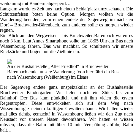
weiträumig mit Bändern abgesperrt…
Langsam wurde es Zeit uns nach einem Schlafplatz umzuschauen. Die
Schützenfelsen boten keine Option. Morgen wollten wir die
Wanderung beenden, zum einen endete der Sagenweg im nächsten
Dorf – Bruchweiler-Bärenbach, zum anderen sollte es morgen wieder
regnen.
Ein Blick auf den Wegweiser – bis Bruchweiler-Bärenbach waren es
noch 3 km. Laut Annes Smartphone sollte um 18:05 Uhr ein Bus nach
Wissembourg fahren. Das war machbar. So schulterten wir unsere
Rucksäcke und bogen auf die Ziellinie ein.
An der Bushaltestelle „Alter Friedhof“ in Bruchweiler-
Bärenbach endet unsere Wanderung. Von hier fährt ein Bus
nach Wissembourg (Weißenburg) im Elsass.
Der Sagenweg endete ganz unspektakulär an der Bushaltestelle
Bruchweiler Kindergarten. Wir liefen noch ein Stück bis zum
Bahnhof. Der Bus kam pünktlich und mit ihm vielen die ersten
Regentropfen. Diese entwickelten sich auf dem Weg nach
Wissembourg zu einem kräftigen Gewitterschauer. Wir hatten wieder
mal alles richtig gemacht! In Wissembourg ließen wir den Zug nach
Neustadt vor unseren Nasen davonfahren. Wir hätten es wissen
müssen, dass die Bahn mit über 10 min Verspätung abfuhr, Bahn
halt…