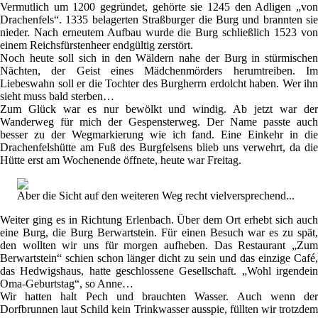
Vermutlich um 1200 gegründet, gehörte sie 1245 den Adligen „von
Drachenfels“. 1335 belagerten Straßburger die Burg und brannten sie
nieder. Nach erneutem Aufbau wurde die Burg schließlich 1523 von
einem Reichsfürstenheer endgültig zerstört.
Noch heute soll sich in den Wäldern nahe der Burg in stürmischen
Nächten, der Geist eines Mädchenmörders herumtreiben. Im
Liebeswahn soll er die Tochter des Burgherrn erdolcht haben. Wer ihn
sieht muss bald sterben…
Zum Glück war es nur bewölkt und windig. Ab jetzt war der
Wanderweg für mich der Gespensterweg. Der Name passte auch
besser zu der Wegmarkierung wie ich fand. Eine Einkehr in die
Drachenfelshütte am Fuß des Burgfelsens blieb uns verwehrt, da die
Hütte erst am Wochenende öffnete, heute war Freitag.
Aber die Sicht auf den weiteren Weg recht vielversprechend...
Weiter ging es in Richtung Erlenbach. Über dem Ort erhebt sich auch
eine Burg, die Burg Berwartstein. Für einen Besuch war es zu spät,
den wollten wir uns für morgen aufheben. Das Restaurant „Zum
Berwartstein“ schien schon länger dicht zu sein und das einzige Café,
das Hedwigshaus, hatte geschlossene Gesellschaft. „Wohl irgendein
Oma-Geburtstag“, so Anne…
Wir hatten halt Pech und brauchten Wasser. Auch wenn der
Dorfbrunnen laut Schild kein Trinkwasser ausspie, füllten wir trotzdem