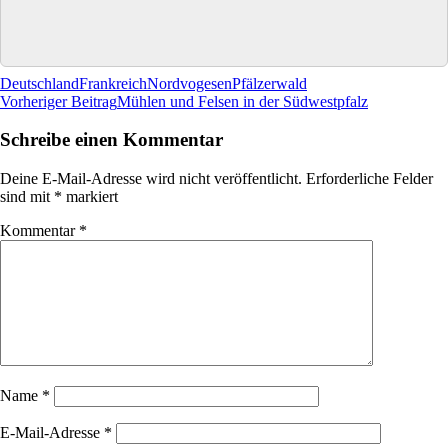
Deutschland
Frankreich
Nordvogesen
Pfälzerwald
Beitragsnavigation
Vorheriger Beitrag
Mühlen und Felsen in der Südwestpfalz
Schreibe einen Kommentar
Deine E-Mail-Adresse wird nicht veröffentlicht.
Erforderliche Felder
sind mit
*
markiert
Kommentar
*
Name
*
E-Mail-Adresse
*