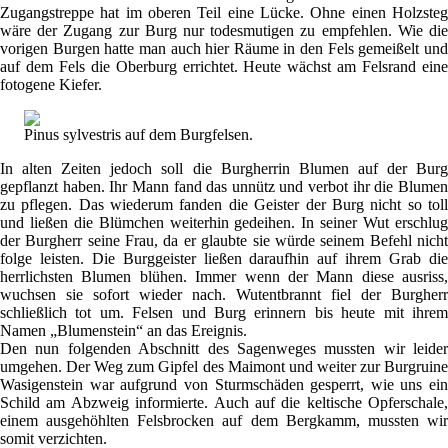
Zugangstreppe hat im oberen Teil eine Lücke. Ohne einen Holzsteg
wäre der Zugang zur Burg nur todesmutigen zu empfehlen. Wie die
vorigen Burgen hatte man auch hier Räume in den Fels gemeißelt und
auf dem Fels die Oberburg errichtet. Heute wächst am Felsrand eine
fotogene Kiefer.
Pinus sylvestris auf dem Burgfelsen.
In alten Zeiten jedoch soll die Burgherrin Blumen auf der Burg
gepflanzt haben. Ihr Mann fand das unnütz und verbot ihr die Blumen
zu pflegen. Das wiederum fanden die Geister der Burg nicht so toll
und ließen die Blümchen weiterhin gedeihen. In seiner Wut erschlug
der Burgherr seine Frau, da er glaubte sie würde seinem Befehl nicht
folge leisten. Die Burggeister ließen daraufhin auf ihrem Grab die
herrlichsten Blumen blühen. Immer wenn der Mann diese ausriss,
wuchsen sie sofort wieder nach. Wutentbrannt fiel der Burgherr
schließlich tot um. Felsen und Burg erinnern bis heute mit ihrem
Namen „Blumenstein“ an das Ereignis.
Den nun folgenden Abschnitt des Sagenweges mussten wir leider
umgehen. Der Weg zum Gipfel des Maimont und weiter zur Burgruine
Wasigenstein war aufgrund von Sturmschäden gesperrt, wie uns ein
Schild am Abzweig informierte. Auch auf die keltische Opferschale,
einem ausgehöhlten Felsbrocken auf dem Bergkamm, mussten wir
somit verzichten.