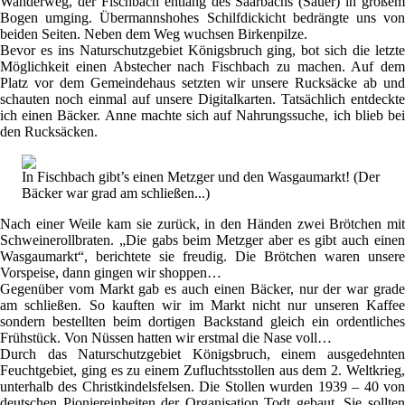
Wanderweg, der Fischbach entlang des Saarbachs (Sauer) in großem
Bogen umging. Übermannshohes Schilfdickicht bedrängte uns von
beiden Seiten. Neben dem Weg wuchsen Birkenpilze.
Bevor es ins Naturschutzgebiet Königsbruch ging, bot sich die letzte
Möglichkeit einen Abstecher nach Fischbach zu machen. Auf dem
Platz vor dem Gemeindehaus setzten wir unsere Rucksäcke ab und
schauten noch einmal auf unsere Digitalkarten. Tatsächlich entdeckte
ich einen Bäcker. Anne machte sich auf Nahrungssuche, ich blieb bei
den Rucksäcken.
In Fischbach gibt’s einen Metzger und den Wasgaumarkt! (Der
Bäcker war grad am schließen...)
Nach einer Weile kam sie zurück, in den Händen zwei Brötchen mit
Schweinerollbraten. „Die gabs beim Metzger aber es gibt auch einen
Wasgaumarkt“, berichtete sie freudig. Die Brötchen waren unsere
Vorspeise, dann gingen wir shoppen…
Gegenüber vom Markt gab es auch einen Bäcker, nur der war grade
am schließen. So kauften wir im Markt nicht nur unseren Kaffee
sondern bestellten beim dortigen Backstand gleich ein ordentliches
Frühstück. Von Nüssen hatten wir erstmal die Nase voll…
Durch das Naturschutzgebiet Königsbruch, einem ausgedehnten
Feuchtgebiet, ging es zu einem Zufluchtsstollen aus dem 2. Weltkrieg,
unterhalb des Christkindelsfelsen. Die Stollen wurden 1939 – 40 von
deutschen Pioniereinheiten der Organisation Todt gebaut. Sie sollten