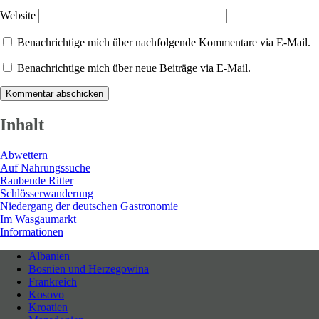
Website
Benachrichtige mich über nachfolgende Kommentare via E-Mail.
Benachrichtige mich über neue Beiträge via E-Mail.
Inhalt
Abwettern
Auf Nahrungssuche
Raubende Ritter
Schlösserwanderung
Niedergang der deutschen Gastronomie
Im Wasgaumarkt
Informationen
Albanien
Bosnien und Herzegowina
Neues entdecken durch Langsamkeit
Frankreich
Kosovo
Kroatien