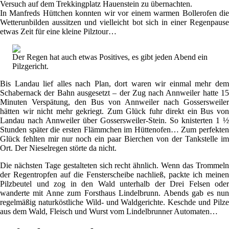
Versuch auf dem Trekkingplatz Hauenstein zu übernachten.
In Manfreds Hüttchen konnten wir vor einem warmen Bollerofen die
Wetterunbilden aussitzen und vielleicht bot sich in einer Regenpause
etwas Zeit für eine kleine Pilztour…
Der Regen hat auch etwas Positives, es gibt jeden Abend ein
Pilzgericht.
Bis Landau lief alles nach Plan, dort waren wir einmal mehr dem
Schabernack der Bahn ausgesetzt – der Zug nach Annweiler hatte 15
Minuten Verspätung, den Bus von Annweiler nach Gossersweiler
hätten wir nicht mehr gekriegt. Zum Glück fuhr direkt ein Bus von
Landau nach Annweiler über Gossersweiler-Stein. So knisterten 1 ½
Stunden später die ersten Flämmchen im Hüttenofen… Zum perfekten
Glück fehlten mir nur noch ein paar Bierchen von der Tankstelle im
Ort. Der Nieselregen störte da nicht.
Die nächsten Tage gestalteten sich recht ähnlich. Wenn das Trommeln
der Regentropfen auf die Fensterscheibe nachließ, packte ich meinen
Pilzbeutel und zog in den Wald unterhalb der Drei Felsen oder
wanderte mit Anne zum Forsthaus Lindelbrunn. Abends gab es nun
regelmäßig naturköstliche Wild- und Waldgerichte. Keschde und Pilze
aus dem Wald, Fleisch und Wurst vom Lindelbrunner Automaten…