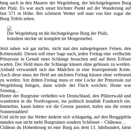
hing auch in den Mauern der Wegelnburg, der höchstgelegenen Burg
der Pfalz. Es war auch unser höchster Punkt auf der Wanderung auf
fast 571 m Höhe. Bei schönem Wetter soll man von hier sogar die
Burg Trifels sehen.
Die Wegelnburg ist die höchstgelegene Burg der Pfalz,
trotzdem steckte sie komplett im Morgennebel.
Jetzt sahen wir gar nichts, nicht mal den nahegelegenen Felsen, den
Krötenstuhl. Diesen soll einer Sage nach, jeden Freitag eine verfluchte
Prinzessin in Gestalt einer Schlange besuchen und auf ihren Erlöser
warten. Der Held muss die Schlange küssen ohne gebissen zu werden.
Alsbald verwandelt sich das Mädchen in eine feuerspeiende Kröte.
Auch diese muss der Held am nächsten Freitag küssen ohne verbrannt
zu werden. Am dritten Freitag muss er eine Locke der Prinzessin zur
Wegelnburg bringen, dann würde der Fluch weichen. Heute war
Sonntag…
Hinter der Burgruine verließen wir Deutschland, den Pfälzerwald und
wanderten in die Nordvogesen, ins politisch instabile Frankreich ein.
Immerhin, kaum hatten wir die Grenze passiert, trafen uns die ersten
Sonnenstahlen!
Und nicht nur das Wetter änderte sich schlagartig, auf den Berggipfeln
standen nun nicht mehr Burgruinen sondern Schlösser – Châteaus…
Château du Hohenbourg ist eine Burg aus dem 13. Jahrhundert, klein