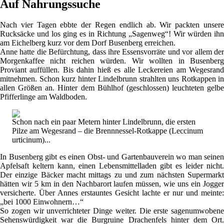
Auf Nahrungssuche
Nach vier Tagen ebbte der Regen endlich ab. Wir packten unsere
Rucksäcke und los ging es in Richtung „Sagenweg“! Wir würden ihn
am Eichelberg kurz vor dem Dorf Busenberg erreichen.
Anne hatte die Befürchtung, dass ihre Essensvorräte und vor allem der
Morgenkaffee nicht reichen würden. Wir wollten in Busenberg
Proviant auffüllen. Bis dahin hieß es alle Leckereien am Wegesrand
mitnehmen. Schon kurz hinter Lindelbrunn strahlten uns Rotkappen in
allen Größen an. Hinter dem Bühlhof (geschlossen) leuchteten gelbe
Pfifferlinge am Waldboden.
Schon nach ein paar Metern hinter Lindelbrunn, die ersten
Pilze am Wegesrand – die Brennnessel-Rotkappe (Leccinum
urticinum)...
In Busenberg gibt es einen Obst- und Gartenbauverein wo man seinen
Apfelsaft keltern kann, einen Lebensmittelladen gibt es leider nicht.
Der einzige Bäcker macht mittags zu und zum nächsten Supermarkt
hätten wir 5 km in den Nachbarort laufen müssen, wie uns ein Jogger
versicherte. Über Annes erstauntes Gesicht lachte er nur und meinte:
„bei 1000 Einwohnern…“
So zogen wir unverrichteter Dinge weiter. Die erste sagenumwobene
Sehenswürdigkeit war die Burgruine Drachenfels hinter dem Ort.