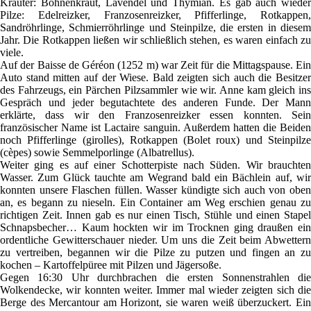
Kräuter: Bohnenkraut, Lavendel und Thymian. Es gab auch wieder
Pilze: Edelreizker, Franzosenreizker, Pfifferlinge, Rotkappen,
Sandröhrlinge, Schmierröhrlinge und Steinpilze, die ersten in diesem
Jahr. Die Rotkappen ließen wir schließlich stehen, es waren einfach zu
viele.
Auf der Baisse de Géréon (1252 m) war Zeit für die Mittagspause. Ein
Auto stand mitten auf der Wiese. Bald zeigten sich auch die Besitzer
des Fahrzeugs, ein Pärchen Pilzsammler wie wir. Anne kam gleich ins
Gespräch und jeder begutachtete des anderen Funde. Der Mann
erklärte, dass wir den Franzosenreizker essen konnten. Sein
französischer Name ist Lactaire sanguin. Außerdem hatten die Beiden
noch Pfifferlinge (girolles), Rotkappen (Bolet roux) und Steinpilze
(cèpes) sowie Semmelporlinge (Albatrellus).
Weiter ging es auf einer Schotterpiste nach Süden. Wir brauchten
Wasser. Zum Glück tauchte am Wegrand bald ein Bächlein auf, wir
konnten unsere Flaschen füllen. Wasser kündigte sich auch von oben
an, es begann zu nieseln. Ein Container am Weg erschien genau zu
richtigen Zeit. Innen gab es nur einen Tisch, Stühle und einen Stapel
Schnapsbecher… Kaum hockten wir im Trocknen ging draußen ein
ordentliche Gewitterschauer nieder. Um uns die Zeit beim Abwettern
zu vertreiben, begannen wir die Pilze zu putzen und fingen an zu
kochen – Kartoffelpüree mit Pilzen und Jägersoße.
Gegen 16:30 Uhr durchbrachen die ersten Sonnenstrahlen die
Wolkendecke, wir konnten weiter. Immer mal wieder zeigten sich die
Berge des Mercantour am Horizont, sie waren weiß überzuckert. Ein