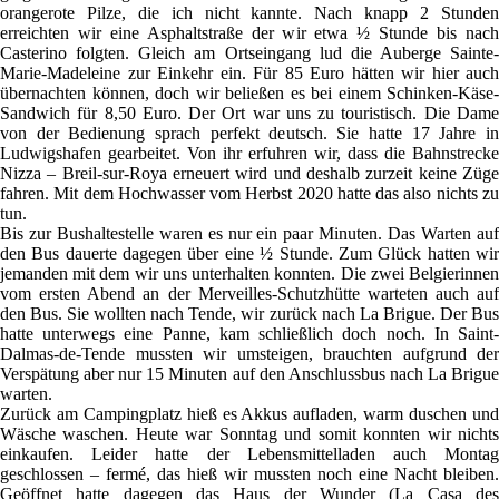
orangerote Pilze, die ich nicht kannte. Nach knapp 2 Stunden
erreichten wir eine Asphaltstraße der wir etwa ½ Stunde bis nach
Casterino folgten. Gleich am Ortseingang lud die Auberge Sainte-
Marie-Madeleine zur Einkehr ein. Für 85 Euro hätten wir hier auch
übernachten können, doch wir beließen es bei einem Schinken-Käse-
Sandwich für 8,50 Euro. Der Ort war uns zu touristisch. Die Dame
von der Bedienung sprach perfekt deutsch. Sie hatte 17 Jahre in
Ludwigshafen gearbeitet. Von ihr erfuhren wir, dass die Bahnstrecke
Nizza – Breil-sur-Roya erneuert wird und deshalb zurzeit keine Züge
fahren. Mit dem Hochwasser vom Herbst 2020 hatte das also nichts zu
tun.
Bis zur Bushaltestelle waren es nur ein paar Minuten. Das Warten auf
den Bus dauerte dagegen über eine ½ Stunde. Zum Glück hatten wir
jemanden mit dem wir uns unterhalten konnten. Die zwei Belgierinnen
vom ersten Abend an der Merveilles-Schutzhütte warteten auch auf
den Bus. Sie wollten nach Tende, wir zurück nach La Brigue. Der Bus
hatte unterwegs eine Panne, kam schließlich doch noch. In Saint-
Dalmas-de-Tende mussten wir umsteigen, brauchten aufgrund der
Verspätung aber nur 15 Minuten auf den Anschlussbus nach La Brigue
warten.
Zurück am Campingplatz hieß es Akkus aufladen, warm duschen und
Wäsche waschen. Heute war Sonntag und somit konnten wir nichts
einkaufen. Leider hatte der Lebensmittelladen auch Montag
geschlossen – fermé, das hieß wir mussten noch eine Nacht bleiben.
Geöffnet hatte dagegen das Haus der Wunder (La Casa des