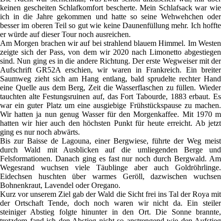
keinen gescheiten Schlafkomfort bescherte. Mein Schlafsack war wie
ich in die Jahre gekommen und hatte so seine Wehwehchen oder
besser im oberen Teil so gut wie keine Daunenfüllung mehr. Ich hoffte
er würde auf dieser Tour noch ausreichen.
Am Morgen brachen wir auf bei strahlend blauem Himmel. Im Westen
zeigte sich der Pass, von dem wir 2020 nach Limonetto abgestiegen
sind. Nun ging es in die andere Richtung. Der erste Wegweiser mit der
Aufschrift GR52A erschien, wir waren in Frankreich. Ein breiter
Saumweg zieht sich am Hang entlang, bald sprudelte rechter Hand
eine Quelle aus dem Berg, Zeit die Wasserflaschen zu füllen. Wieder
tauchten alte Festungsruinen auf, das Fort Tabourde, 1883 erbaut. Es
war ein guter Platz um eine ausgiebige Frühstückspause zu machen.
Wir hatten ja nun genug Wasser für den Morgenkaffee. Mit 1970 m
hatten wir hier auch den höchsten Punkt für heute erreicht. Ab jetzt
ging es nur noch abwärts.
Bis zur Baisse de Lagouna, einer Bergwiese, führte der Weg meist
durch Wald mit Ausblicken auf die umliegenden Berge und
Felsformationen. Danach ging es fast nur noch durch Bergwald. Am
Wegesrand wuchsen viele Täublinge aber auch Goldröhrlinge.
Eidechsen huschten über warmes Geröll, dazwischen wuchsen
Bohnenkraut, Lavendel oder Oregano.
Kurz vor unserem Ziel gab der Wald die Sicht frei ins Tal der Roya mit
der Ortschaft Tende, doch noch waren wir nicht da. Ein steiler
steiniger Abstieg folgte hinunter in den Ort. Die Sonne brannte,
trotzdem fand ich den Abstieg nicht so anstrengend wie den Aufstieg