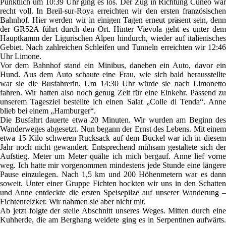
Pünktlich um 10:39 Uhr ging es los. Der Zug in Richtung Cuneo war
recht voll. In Breil-sur-Roya erreichten wir den ersten französischen
Bahnhof. Hier werden wir in einigen Tagen erneut präsent sein, denn
der GR52A führt durch den Ort. Hinter Vievola geht es unter dem
Hauptkamm der Ligurischen Alpen hindurch, wieder auf italienisches
Gebiet. Nach zahlreichen Schleifen und Tunneln erreichten wir 12:46
Uhr Limone.
Vor dem Bahnhof stand ein Minibus, daneben ein Auto, davor ein
Hund. Aus dem Auto schaute eine Frau, wie sich bald herausstellte
war sie die Busfahrerin. Um 14:30 Uhr würde sie nach Limonetto
fahren. Wir hatten also noch genug Zeit für eine Einkehr. Passend zu
unserem Tagesziel bestellte ich einen Salat „Colle di Tenda“. Anne
blieb bei einem „Hamburger“.
Die Busfahrt dauerte etwa 20 Minuten. Wir wurden am Beginn des
Wanderweges abgesetzt. Nun begann der Ernst des Lebens. Mit einem
etwa 15 Kilo schweren Rucksack auf dem Buckel war ich in diesem
Jahr noch nicht gewandert. Entsprechend mühsam gestaltete sich der
Aufstieg. Meter um Meter quälte ich mich bergauf. Anne lief vorne
weg. Ich hatte mir vorgenommen mindestens jede Stunde eine längere
Pause einzulegen. Nach 1,5 km und 200 Höhenmetern war es dann
soweit. Unter einer Gruppe Fichten hockten wir uns in den Schatten
und Anne entdeckte die ersten Speisepilze auf unserer Wanderung –
Fichtenreizker. Wir nahmen sie aber nicht mit.
Ab jetzt folgte der steile Abschnitt unseres Weges. Mitten durch eine
Kuhherde, die am Berghang weidete ging es in Serpentinen aufwärts.