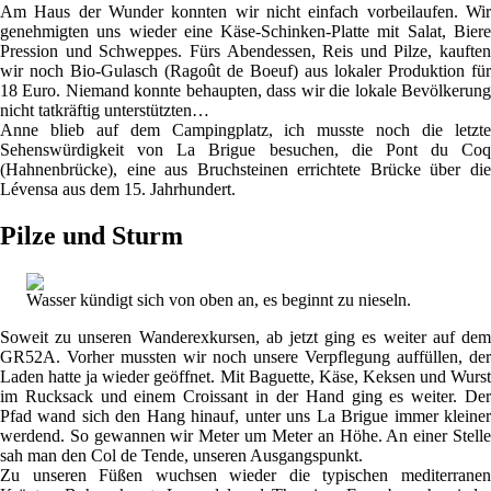
Am Haus der Wunder konnten wir nicht einfach vorbeilaufen. Wir
genehmigten uns wieder eine Käse-Schinken-Platte mit Salat, Biere
Pression und Schweppes. Fürs Abendessen, Reis und Pilze, kauften
wir noch Bio-Gulasch (Ragoût de Boeuf) aus lokaler Produktion für
18 Euro. Niemand konnte behaupten, dass wir die lokale Bevölkerung
nicht tatkräftig unterstützten…
Anne blieb auf dem Campingplatz, ich musste noch die letzte
Sehenswürdigkeit von La Brigue besuchen, die Pont du Coq
(Hahnenbrücke), eine aus Bruchsteinen errichtete Brücke über die
Lévensa aus dem 15. Jahrhundert.
Pilze und Sturm
Wasser kündigt sich von oben an, es beginnt zu nieseln.
Soweit zu unseren Wanderexkursen, ab jetzt ging es weiter auf dem
GR52A. Vorher mussten wir noch unsere Verpflegung auffüllen, der
Laden hatte ja wieder geöffnet. Mit Baguette, Käse, Keksen und Wurst
im Rucksack und einem Croissant in der Hand ging es weiter. Der
Pfad wand sich den Hang hinauf, unter uns La Brigue immer kleiner
werdend. So gewannen wir Meter um Meter an Höhe. An einer Stelle
sah man den Col de Tende, unseren Ausgangspunkt.
Zu unseren Füßen wuchsen wieder die typischen mediterranen