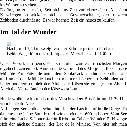
im Wasser zu stehen…
Es fing an zu nieseln, Zeit sich ins Zelt zurückzuziehen. Aus dem
Nieselregen entwickelte sich ein Gewitterschauer, der unseren
Zeltboden durchnässte. Es war höchste Zeit ein neues zu kaufen.
Im Tal der Wunder
Nach rund 5,5 km zweigt von der Schotterpiste ein Pfad ab.
Beide Wege führen zur Refuge des Merveilles auf 2130 m.
Unser Vorsatz ein neues Zelt zu kaufen wurde am nächsten Morgen
regelrecht zementiert. Anne suchte während des Morgenkaffees unsere
Mülltüte. Am Fußende unter dem Schlafsack tauchte sie endlich auf
und unter der Mülltüte tauchten mehrere Löcher im Zeltboden auf.
Unter anderem enthielt der Abfall die Käsereste von gestern Abend.
Auch die Mäuse fanden der Käse – est bon!
Heute wollten wir zum Lac des Mesches. Der Bus fuhr um 11:20 Uhr
vom Place de Nice.
Auf engen Serpentinen schraubte sich der Bus hinauf in die Berge. Es
dauerte eine halbe Stunde und wir standen ca. 600 m höher. Vom See
führt eine breite Schotterpiste in Richtung Tal der Wunder. Bald zeigte
sich der nächste Stausee, der Lac de la Minière. Von hier sah man