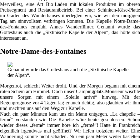
Merveilles), eine Art Bio-Laden mit lokalen Produkten im oberen
Preissegment und Restaurantbetrieb. Bei einer Schinken-Käse-Platte
im Garten des Wunderhauses überlegten wir, wie wir den morgigen
Tag am sinnvollsten verbringen konnten. Die Kapelle Notre-Dame-
des-Fontaines empfahl Annes Wanderführer. Genannt wurde das
Gotteshaus auch die „Sixtinische Kapelle der Alpen“, das hörte sich
interessant an.
Notre-Dame-des-Fontaines
Genannt wurde das Gotteshaus auch die „Sixtinische Kapelle
der Alpen“.
Morgenrot, schlecht Wetter droht. Und der Morgen begann mit einem
roten Schein am Himmel. Doch unser Campingplatz-Monsieur wischte
unsere Sorgen mit einem „Soleile arrivé“ hinweg. Mit der
Regenprognose vor 4 Tagen lag er auch richtig, also glaubten wir ihm
und machten uns auf den Weg zur Kapelle.
Nach ein paar Minuten kam uns ein Mann entgegen. „La chapelle –
fermé“ verstanden wir. Die Kapelle wäre heute geschlossen. Schon
wieder dieses „fermé“ immer höre ich „fermé“! Hatte in Frankreich
eigentlich irgendwas mal geöffnet? Wir liefen trotzdem weiter. Eine
Wanderung konnte nicht schaden. Nur ein paar Meter weiter bastelten