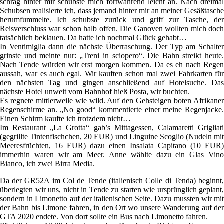
schräg hinter mir schubste mich fortwährend leicht an. Nach dreimal
Schubsen realisierte ich, dass jemand hinter mir an meiner Gesäßtasche
herumfummelte. Ich schubste zurück und griff zur Tasche, der
Reisverschluss war schon halb offen. Die Ganoven wollten mich doch
tatsächlich beklauen. Da hatte ich nochmal Glück gehabt…
In Ventimiglia dann die nächste Überraschung. Der Typ am Schalter
grinste und meinte nur: „Treni in sciopero“. Die Bahn streikt heute.
Nach Tende würden wir erst morgen kommen. Da es eh nach Regen
aussah, war es auch egal. Wir kauften schon mal zwei Fahrkarten für
den nächsten Tag und gingen anschließend auf Hotelsuche. Das
nächste Hotel unweit vom Bahnhof hieß Posta, wir buchten.
Es regnete mittlerweile wie wild. Auf den Gehsteigen boten Afrikaner
Regenschirme an. „No good“ kommentierte einer meine Regenjacke.
Einen Schirm kaufte ich trotzdem nicht…
Im Restaurant „La Grotta“ gab’s Mittagessen, Calamaretti Grigliati
(gegrillte Tintenfischchen, 20 EUR) und Linguine Scoglio (Nudeln mit
Meeresfrüchten, 16 EUR) dazu einen Insalata Capitano (10 EUR)
immerhin waren wir am Meer. Anne wählte dazu ein Glas Vino
Bianco, ich zwei Birra Media.
Da der GR52A im Col de Tende (italienisch Colle di Tenda) beginnt,
überlegten wir uns, nicht in Tende zu starten wie ursprünglich geplant,
sondern in Limonetto auf der italienischen Seite. Dazu mussten wir mit
der Bahn bis Limone fahren, in den Ort wo unsere Wanderung auf der
GTA 2020 endete. Von dort sollte ein Bus nach Limonetto fahren.