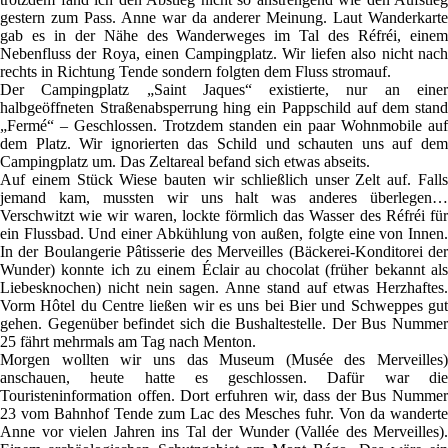
gestern zum Pass. Anne war da anderer Meinung. Laut Wanderkarte
gab es in der Nähe des Wanderweges im Tal des Réfréi, einem
Nebenfluss der Roya, einen Campingplatz. Wir liefen also nicht nach
rechts in Richtung Tende sondern folgten dem Fluss stromauf.
Der Campingplatz „Saint Jaques“ existierte, nur an einer
halbgeöffneten Straßenabsperrung hing ein Pappschild auf dem stand
„Fermé“ – Geschlossen. Trotzdem standen ein paar Wohnmobile auf
dem Platz. Wir ignorierten das Schild und schauten uns auf dem
Campingplatz um. Das Zeltareal befand sich etwas abseits.
Auf einem Stück Wiese bauten wir schließlich unser Zelt auf. Falls
jemand kam, mussten wir uns halt was anderes überlegen…
Verschwitzt wie wir waren, lockte förmlich das Wasser des Réfréi für
ein Flussbad. Und einer Abkühlung von außen, folgte eine von Innen.
In der Boulangerie Pâtisserie des Merveilles (Bäckerei-Konditorei der
Wunder) konnte ich zu einem Éclair au chocolat (früher bekannt als
Liebesknochen) nicht nein sagen. Anne stand auf etwas Herzhaftes.
Vorm Hôtel du Centre ließen wir es uns bei Bier und Schweppes gut
gehen. Gegenüber befindet sich die Bushaltestelle. Der Bus Nummer
25 fährt mehrmals am Tag nach Menton.
Morgen wollten wir uns das Museum (Musée des Merveilles)
anschauen, heute hatte es geschlossen. Dafür war die
Touristeninformation offen. Dort erfuhren wir, dass der Bus Nummer
23 vom Bahnhof Tende zum Lac des Mesches fuhr. Von da wanderte
Anne vor vielen Jahren ins Tal der Wunder (Vallée des Merveilles).