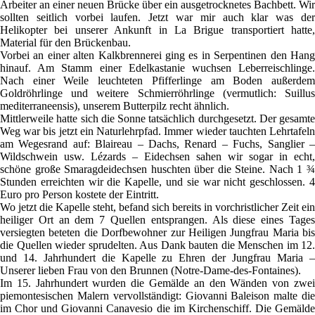
Arbeiter an einer neuen Brücke über ein ausgetrocknetes Bachbett. Wir
sollten seitlich vorbei laufen. Jetzt war mir auch klar was der
Helikopter bei unserer Ankunft in La Brigue transportiert hatte,
Material für den Brückenbau.
Vorbei an einer alten Kalkbrennerei ging es in Serpentinen den Hang
hinauf. Am Stamm einer Edelkastanie wuchsen Leberreischlinge.
Nach einer Weile leuchteten Pfifferlinge am Boden außerdem
Goldröhrlinge und weitere Schmierröhrlinge (vermutlich: Suillus
mediterraneensis), unserem Butterpilz recht ähnlich.
Mittlerweile hatte sich die Sonne tatsächlich durchgesetzt. Der gesamte
Weg war bis jetzt ein Naturlehrpfad. Immer wieder tauchten Lehrtafeln
am Wegesrand auf: Blaireau – Dachs, Renard – Fuchs, Sanglier –
Wildschwein usw. Lézards – Eidechsen sahen wir sogar in echt,
schöne große Smaragdeidechsen huschten über die Steine. Nach 1 ¾
Stunden erreichten wir die Kapelle, und sie war nicht geschlossen. 4
Euro pro Person kostete der Eintritt.
Wo jetzt die Kapelle steht, befand sich bereits in vorchristlicher Zeit ein
heiliger Ort an dem 7 Quellen entsprangen. Als diese eines Tages
versiegten beteten die Dorfbewohner zur Heiligen Jungfrau Maria bis
die Quellen wieder sprudelten. Aus Dank bauten die Menschen im 12.
und 14. Jahrhundert die Kapelle zu Ehren der Jungfrau Maria –
Unserer lieben Frau von den Brunnen (Notre-Dame-des-Fontaines).
Im 15. Jahrhundert wurden die Gemälde an den Wänden von zwei
piemontesischen Malern vervollständigt: Giovanni Baleison malte die
im Chor und Giovanni Canavesio die im Kirchenschiff. Die Gemälde