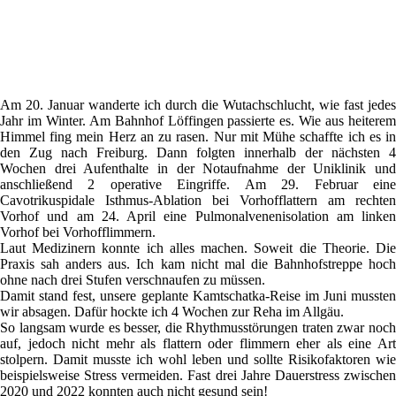
Am 20. Januar wanderte ich durch die Wutachschlucht, wie fast jedes
Jahr im Winter. Am Bahnhof Löffingen passierte es. Wie aus heiterem
Himmel fing mein Herz an zu rasen. Nur mit Mühe schaffte ich es in
den Zug nach Freiburg. Dann folgten innerhalb der nächsten 4
Wochen drei Aufenthalte in der Notaufnahme der Uniklinik und
anschließend 2 operative Eingriffe. Am 29. Februar eine
Cavotrikuspidale Isthmus-Ablation bei Vorhofflattern am rechten
Vorhof und am 24. April eine Pulmonalvenenisolation am linken
Vorhof bei Vorhofflimmern.
Laut Medizinern konnte ich alles machen. Soweit die Theorie. Die
Praxis sah anders aus. Ich kam nicht mal die Bahnhofstreppe hoch
ohne nach drei Stufen verschnaufen zu müssen.
Damit stand fest, unsere geplante Kamtschatka-Reise im Juni mussten
wir absagen. Dafür hockte ich 4 Wochen zur Reha im Allgäu.
So langsam wurde es besser, die Rhythmusstörungen traten zwar noch
auf, jedoch nicht mehr als flattern oder flimmern eher als eine Art
stolpern. Damit musste ich wohl leben und sollte Risikofaktoren wie
beispielsweise Stress vermeiden. Fast drei Jahre Dauerstress zwischen
2020 und 2022 konnten auch nicht gesund sein!