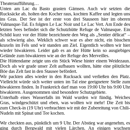
Theateraufführung…
Unten am Lac du Basto grasten Gämsen. Auch wir setzten die
Rucksäcke ab, holten den Kocher raus, kochten Kaffee und legten uns
ins Gras. Der See ist der erste von drei Stauseen hier im oberen
Valmasque-Tal. Es folgten Le Lac Noir und Le Lac Vert. Am Ende des
letzten Sees befindet sich die Schutzhütte Refuge de Valmasque. Ein
Schild kurz vor der Hütte bezeichnete den Weg als „Sentier délicat“ –
als schwierig also. Wirklich schwer war es aber nicht, ein bisschen
kraxeln im Fels und wir standen am Ziel. Eigentlich wollten wir hier
wieder biwakieren. Leider gab es an der Hütte kein so ausgiebiges
Gelände zum biwakieren wie an der Refuge des Merveilles.
Die Hüttendame zeigte uns ein Stück Wiese hinter einem Weidezaun.
Doch als wir grade unser Zelt aufbauen wollten, hätte eine plötzliche
Böe das Zelt fast in den Stausee befördert.
Wir packten alles wieder in den Rucksack und verließen den Platz.
Vielleicht würde sich weiter unten im Tal eine geeignetere Stelle zum
biwakieren finden. In Frankreich darf man von 19:00 Uhr bis 9:00 Uhr
biwakieren. Ausgenommen sind besondere Schutzgebiete.
Unterhalb eines Wasserfalls im Wald wurden wir fündig. Weiches
Gras, windgeschützt und eben, was wollten wir mehr! Die Zeit bis
zum Check-in (19 Uhr) verbrachten wir mit der Zubereitung von Chili-
Nudeln mit Spinat und Tee kochen.
Wir checkten aus, pünktlich um 9 Uhr. Der Abstieg war angenehm, es
ging durch Bergwald mit vielen Lärchen. An einigen wuchsen