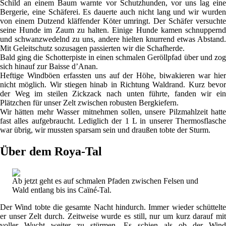
Schild an einem Baum warnte vor Schutzhunden, vor uns lag eine
Bergerie, eine Schäferei. Es dauerte auch nicht lang und wir wurden
von einem Dutzend kläffender Köter umringt. Der Schäfer versuchte
seine Hunde im Zaum zu halten. Einige Hunde kamen schnuppernd
und schwanzwedelnd zu uns, andere hielten knurrend etwas Abstand.
Mit Geleitschutz sozusagen passierten wir die Schafherde.
Bald ging die Schotterpiste in einen schmalen Geröllpfad über und zog
sich hinauf zur Baisse d’Anan.
Heftige Windböen erfassten uns auf der Höhe, biwakieren war hier
nicht möglich. Wir stiegen hinab in Richtung Waldrand. Kurz bevor
der Weg im steilen Zickzack nach unten führte, fanden wir ein
Plätzchen für unser Zelt zwischen robusten Bergkiefern.
Wir hätten mehr Wasser mitnehmen sollen, unsere Pilzmahlzeit hatte
fast alles aufgebraucht. Lediglich der 1 L in unserer Thermosflasche
war übrig, wir mussten sparsam sein und draußen tobte der Sturm.
Über dem Roya-Tal
Ab jetzt geht es auf schmalen Pfaden zwischen Felsen und
Wald entlang bis ins Caïné-Tal.
Der Wind tobte die gesamte Nacht hindurch. Immer wieder schüttelte
er unser Zelt durch. Zeitweise wurde es still, nur um kurz darauf mit
voller Wucht weiter zu stürmen. Es schien als ob der Wind