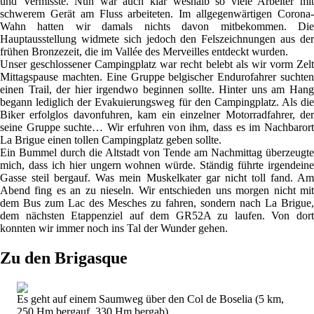
und Vermisste. Nun war auch klar weshalb so viele Arbeiter mit
schwerem Gerät am Fluss arbeiteten. Im allgegenwärtigen Corona-
Wahn hatten wir damals nichts davon mitbekommen. Die
Hauptausstellung widmete sich jedoch den Felszeichnungen aus der
frühen Bronzezeit, die im Vallée des Merveilles entdeckt wurden.
Unser geschlossener Campingplatz war recht belebt als wir vorm Zelt
Mittagspause machten. Eine Gruppe belgischer Endurofahrer suchten
einen Trail, der hier irgendwo beginnen sollte. Hinter uns am Hang
begann lediglich der Evakuierungsweg für den Campingplatz. Als die
Biker erfolglos davonfuhren, kam ein einzelner Motorradfahrer, der
seine Gruppe suchte… Wir erfuhren von ihm, dass es im Nachbarort
La Brigue einen tollen Campingplatz geben sollte.
Ein Bummel durch die Altstadt von Tende am Nachmittag überzeugte
mich, dass ich hier ungern wohnen würde. Ständig führte irgendeine
Gasse steil bergauf. Was mein Muskelkater gar nicht toll fand. Am
Abend fing es an zu nieseln. Wir entschieden uns morgen nicht mit
dem Bus zum Lac des Mesches zu fahren, sondern nach La Brigue,
dem nächsten Etappenziel auf dem GR52A zu laufen. Von dort
konnten wir immer noch ins Tal der Wunder gehen.
Zu den Brigasque
Es geht auf einem Saumweg über den Col de Boselia (5 km,
250 Hm bergauf, 330 Hm bergab).