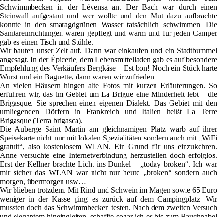
Schwimmbecken in der Lévensa an. Der Bach war durch einen
Steinwall aufgestaut und wer wollte und den Mut dazu aufbrachte
konnte in den smaragdgrünen Wasser tatsächlich schwimmen. Die
Sanitäreinrichtungen waren gepflegt und warm und für jeden Camper
gab es einen Tisch und Stühle.
Wir bauten unser Zelt auf. Dann war einkaufen und ein Stadtbummel
angesagt. In der Épicerie, dem Lebensmittelladen gab es auf besondere
Empfehlung des Verkäufers Bergkäse – Est bon! Noch ein Stück harte
Wurst und ein Baguette, dann waren wir zufrieden.
An vielen Häusern hingen alte Fotos mit kurzen Erläuterungen. So
erfuhren wir, das im Gebiet um La Brigue eine Minderheit lebt – die
Brigasque. Sie sprechen einen eigenen Dialekt. Das Gebiet mit den
umliegenden Dörfern in Frankreich und Italien heißt La Terre
Brigasque (Terra brigasca).
Die Auberge Saint Martin am gleichnamigen Platz warb auf ihrer
Speisekarte nicht nur mit lokalen Spezialitäten sondern auch mit „WiFi
gratuit“, also kostenlosem WLAN. Ein Grund für uns einzukehren.
Anne versuchte eine Internetverbindung herzustellen doch erfolglos.
Erst der Kellner brachte Licht ins Dunkel – „today broken“. Ich war
mir sicher das WLAN war nicht nur heute „broken“ sondern auch
morgen, übermorgen usw…
Wir blieben trotzdem. Mit Rind und Schwein im Magen sowie 65 Euro
weniger in der Kasse ging es zurück auf dem Campingplatz. Wir
mussten doch das Schwimmbecken testen. Nach dem zweiten Versuch
und elegantem hineingleiten, schaffte sogar ich es bis zum Bauchnabel