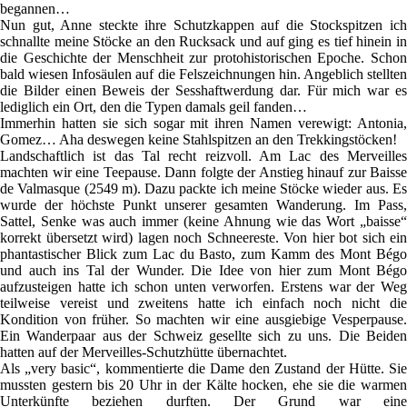
begannen…
Nun gut, Anne steckte ihre Schutzkappen auf die Stockspitzen ich
schnallte meine Stöcke an den Rucksack und auf ging es tief hinein in
die Geschichte der Menschheit zur protohistorischen Epoche. Schon
bald wiesen Infosäulen auf die Felszeichnungen hin. Angeblich stellten
die Bilder einen Beweis der Sesshaftwerdung dar. Für mich war es
lediglich ein Ort, den die Typen damals geil fanden…
Immerhin hatten sie sich sogar mit ihren Namen verewigt: Antonia,
Gomez… Aha deswegen keine Stahlspitzen an den Trekkingstöcken!
Landschaftlich ist das Tal recht reizvoll. Am Lac des Merveilles
machten wir eine Teepause. Dann folgte der Anstieg hinauf zur Baisse
de Valmasque (2549 m). Dazu packte ich meine Stöcke wieder aus. Es
wurde der höchste Punkt unserer gesamten Wanderung. Im Pass,
Sattel, Senke was auch immer (keine Ahnung wie das Wort „baisse“
korrekt übersetzt wird) lagen noch Schneereste. Von hier bot sich ein
phantastischer Blick zum Lac du Basto, zum Kamm des Mont Bégo
und auch ins Tal der Wunder. Die Idee von hier zum Mont Bégo
aufzusteigen hatte ich schon unten verworfen. Erstens war der Weg
teilweise vereist und zweitens hatte ich einfach noch nicht die
Kondition von früher. So machten wir eine ausgiebige Vesperpause.
Ein Wanderpaar aus der Schweiz gesellte sich zu uns. Die Beiden
hatten auf der Merveilles-Schutzhütte übernachtet.
Als „very basic“, kommentierte die Dame den Zustand der Hütte. Sie
mussten gestern bis 20 Uhr in der Kälte hocken, ehe sie die warmen
Unterkünfte beziehen durften. Der Grund war eine