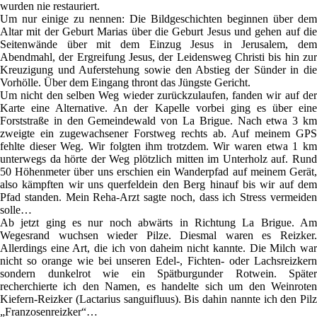
wurden nie restauriert.
Um nur einige zu nennen: Die Bildgeschichten beginnen über dem
Altar mit der Geburt Marias über die Geburt Jesus und gehen auf die
Seitenwände über mit dem Einzug Jesus in Jerusalem, dem
Abendmahl, der Ergreifung Jesus, der Leidensweg Christi bis hin zur
Kreuzigung und Auferstehung sowie den Abstieg der Sünder in die
Vorhölle. Über dem Eingang thront das Jüngste Gericht.
Um nicht den selben Weg wieder zurückzulaufen, fanden wir auf der
Karte eine Alternative. An der Kapelle vorbei ging es über eine
Forststraße in den Gemeindewald von La Brigue. Nach etwa 3 km
zweigte ein zugewachsener Forstweg rechts ab. Auf meinem GPS
fehlte dieser Weg. Wir folgten ihm trotzdem. Wir waren etwa 1 km
unterwegs da hörte der Weg plötzlich mitten im Unterholz auf. Rund
50 Höhenmeter über uns erschien ein Wanderpfad auf meinem Gerät,
also kämpften wir uns querfeldein den Berg hinauf bis wir auf dem
Pfad standen. Mein Reha-Arzt sagte noch, dass ich Stress vermeiden
solle…
Ab jetzt ging es nur noch abwärts in Richtung La Brigue. Am
Wegesrand wuchsen wieder Pilze. Diesmal waren es Reizker.
Allerdings eine Art, die ich von daheim nicht kannte. Die Milch war
nicht so orange wie bei unseren Edel-, Fichten- oder Lachsreizkern
sondern dunkelrot wie ein Spätburgunder Rotwein. Später
recherchierte ich den Namen, es handelte sich um den Weinroten
Kiefern-Reizker (Lactarius sanguifluus). Bis dahin nannte ich den Pilz
„Franzosenreizker“…