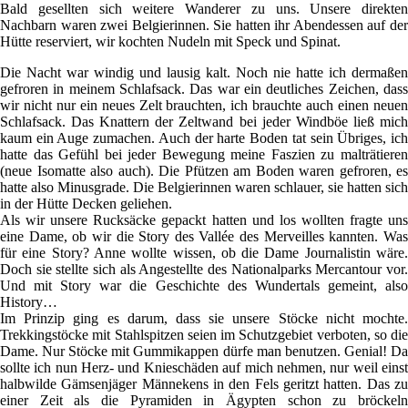
Bald gesellten sich weitere Wanderer zu uns. Unsere direkten
Nachbarn waren zwei Belgierinnen. Sie hatten ihr Abendessen auf der
Hütte reserviert, wir kochten Nudeln mit Speck und Spinat.
Die Nacht war windig und lausig kalt. Noch nie hatte ich dermaßen
gefroren in meinem Schlafsack. Das war ein deutliches Zeichen, dass
wir nicht nur ein neues Zelt brauchten, ich brauchte auch einen neuen
Schlafsack. Das Knattern der Zeltwand bei jeder Windböe ließ mich
kaum ein Auge zumachen. Auch der harte Boden tat sein Übriges, ich
hatte das Gefühl bei jeder Bewegung meine Faszien zu malträtieren
(neue Isomatte also auch). Die Pfützen am Boden waren gefroren, es
hatte also Minusgrade. Die Belgierinnen waren schlauer, sie hatten sich
in der Hütte Decken geliehen.
Als wir unsere Rucksäcke gepackt hatten und los wollten fragte uns
eine Dame, ob wir die Story des Vallée des Merveilles kannten. Was
für eine Story? Anne wollte wissen, ob die Dame Journalistin wäre.
Doch sie stellte sich als Angestellte des Nationalparks Mercantour vor.
Und mit Story war die Geschichte des Wundertals gemeint, also
History…
Im Prinzip ging es darum, dass sie unsere Stöcke nicht mochte.
Trekkingstöcke mit Stahlspitzen seien im Schutzgebiet verboten, so die
Dame. Nur Stöcke mit Gummikappen dürfe man benutzen. Genial! Da
sollte ich nun Herz- und Knieschäden auf mich nehmen, nur weil einst
halbwilde Gämsenjäger Männekens in den Fels geritzt hatten. Das zu
einer Zeit als die Pyramiden in Ägypten schon zu bröckeln