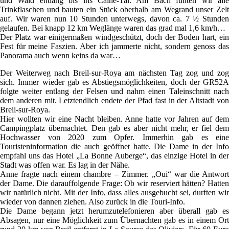
und Wald entlang bis ins Caïné-Tal. Am Bach füllten wir alle
Trinkflaschen und bauten ein Stück oberhalb am Wegrand unser Zelt
auf. Wir waren nun 10 Stunden unterwegs, davon ca. 7 ½ Stunden
gelaufen. Bei knapp 12 km Weglänge waren das grad mal 1,6 km/h…
Der Platz war einigermaßen windgeschützt, doch der Boden hart, ein
Fest für meine Faszien. Aber ich jammerte nicht, sondern genoss das
Panorama auch wenn keins da war…
Der Weiterweg nach Breil-sur-Roya am nächsten Tag zog und zog
sich. Immer wieder gab es Abstiegsmöglichkeiten, doch der GR52A
folgte weiter entlang der Felsen und nahm einen Taleinschnitt nach
dem anderen mit. Letztendlich endete der Pfad fast in der Altstadt von
Breil-sur-Roya.
Hier wollten wir eine Nacht bleiben. Anne hatte vor Jahren auf dem
Campingplatz übernachtet. Den gab es aber nicht mehr, er fiel dem
Hochwasser von 2020 zum Opfer. Immerhin gab es eine
Touristeninformation die auch geöffnet hatte. Die Dame in der Info
empfahl uns das Hotel „La Bonne Auberge“, das einzige Hotel in der
Stadt was offen war. Es lag in der Nähe.
Anne fragte nach einem chambre – Zimmer. „Oui“ war die Antwort
der Dame. Die darauffolgende Frage: Ob wir reserviert hätten? Hatten
wir natürlich nicht. Mit der Info, dass alles ausgebucht sei, durften wir
wieder von dannen ziehen. Also zurück in die Touri-Info.
Die Dame begann jetzt herumzutelefonieren aber überall gab es
Absagen, nur eine Möglichkeit zum Übernachten gab es in einem Ort