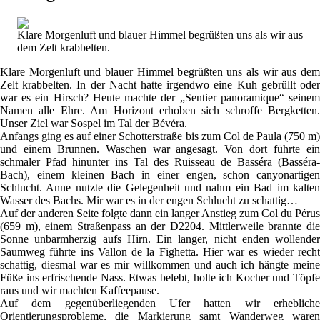
Klare Morgenluft und blauer Himmel begrüßten uns als wir aus
dem Zelt krabbelten.
Klare Morgenluft und blauer Himmel begrüßten uns als wir aus dem
Zelt krabbelten. In der Nacht hatte irgendwo eine Kuh gebrüllt oder
war es ein Hirsch? Heute machte der „Sentier panoramique“ seinem
Namen alle Ehre. Am Horizont erhoben sich schroffe Bergketten.
Unser Ziel war Sospel im Tal der Bévéra.
Anfangs ging es auf einer Schotterstraße bis zum Col de Paula (750 m)
und einem Brunnen. Waschen war angesagt. Von dort führte ein
schmaler Pfad hinunter ins Tal des Ruisseau de Basséra (Basséra-
Bach), einem kleinen Bach in einer engen, schon canyonartigen
Schlucht. Anne nutzte die Gelegenheit und nahm ein Bad im kalten
Wasser des Bachs. Mir war es in der engen Schlucht zu schattig…
Auf der anderen Seite folgte dann ein langer Anstieg zum Col du Pérus
(659 m), einem Straßenpass an der D2204. Mittlerweile brannte die
Sonne unbarmherzig aufs Hirn. Ein langer, nicht enden wollender
Saumweg führte ins Vallon de la Fighetta. Hier war es wieder recht
schattig, diesmal war es mir willkommen und auch ich hängte meine
Füße ins erfrischende Nass. Etwas belebt, holte ich Kocher und Töpfe
raus und wir machten Kaffeepause.
Auf dem gegenüberliegenden Ufer hatten wir erhebliche
Orientierungsprobleme, die Markierung samt Wanderweg waren