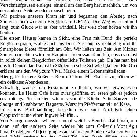
Verschnaufpausen einlegte, einmal um den Berg herumschlich, um von
der anderen Seite wieder zuzuschlagen.
Wir packten unseren Kram ein und begannen den Abstieg nach
Saorge, einem weiteren Bergdorf am GR52A. Der Weg war steil und
lang, zum Glück war es aber windstill. Nur weit oben hörten wir ihn
heulen.
Die ersten Häuser kamen in Sicht, eine Frau mit Hund, die perfekt
Englisch sprach, wollte auch ins Dorf. Sie hatte es recht eilig und ihr
Smartphone klebte förmlich am Ohr. Wir ließen uns Zeit. Am Kloster
Saorge erreichten wir den Hauptort. Interessant fand ich, dass es selbst
in solch kleinen Bergdörfern öffentliche Toiletten gab. Da hat man bei
uns in Deutschland selbst in Städten so seine Schwierigkeiten. Ein Opa
erklärte uns den Weg zum Vival-Markt, einem Lebensmittelladen.
Hier gab’s leckere Soßen – Beurre Citron. Mit Fisch dazu, hätten wir
ein delikates Abendessen.
Schwierig war es ein Restaurant zu finden, wo wir etwas essen
konnten. Le Heinz Café hatte zwar geöffnet, zu essen gab es jedoch
erst mittags. So hockten wir uns vor die Kirche Saint-Sauveur de
Saorge und knabberten Baguette, Wurst im Pfeffermantel und Käse.
In Caïros Buchhandlung bestellten wir zum Nachtisch einen
Cappuccino und einen Ingwer-Muffin…
Von Saorge mussten wir erst einmal weit ins Bendola-Tal hinab, um
dann auf der anderen Seite wieder bis zum Collet-du-Mont-Agu
hinaufzusteigen. Ab jetzt ging es auf schmalen Pfaden zwischen Felsen