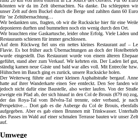
rund 20 km von Breil entfernt in La Source des Oliviers. Für 60 Euro
könnten wir da im Zelt übernachten. Na danke. Da schleppten wir
unser Zelt auf dem Buckel durch die Berge und zahlten dann 60 Euro
für ’ne Zeltübernachtung…
Wir bedankten uns, fragten, ob wir die Rucksäcke hier für eine Weile
deponieren durften und bummelten noch ein wenig durch den Ort.
Wir brauchten eine Gaskartusche, leider ohne Erfolg. Viele Läden und
Restaurants schienen für immer geschlossen.
Auf dem Rückweg fiel uns ein nettes kleines Restaurant auf – Le
Flavie. Es bot früher auch Übernachtungen an doch der Hotelbetrieb
wurde eingestellt. Das Restaurant wurde von einem älteren Ehepaar
geführt, stand aber zum Verkauf. Wir kehrten ein. Der Laden lief gut,
ständig kamen neue Gäste und bald war alles voll. Mit Entrecôte bzw.
Hühnchen im Bauch ging es zurück, unsere Rucksäcke holen.
Der Weiterweg führte auf einer kleinen Asphaltstraße bergauf. Anne
hatte auf ihrer Wanderkarte einen See entdeckt. Den See fanden wir
jedoch nicht dafür eine Baustelle, also weiter laufen. Von der Straße
zweigte ein Pfad ab, der sich hinauf in den Col de Brouis (879 m) zog,
der das Roya-Tal vom Bévéra-Tal trennte, oder verband, je nach
Perspektive… Dort gab es die Auberge du Col de Brouis, ebenfalls
aufgegeben. Aber es gab einen Brunnen mit Trinkwasser. Unterhalb
des Passes im Wald auf einer schmalen Terrasse bauten wir unser Zelt
auf.
Umwege