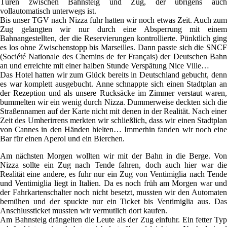
Türen zwischen Bahnsteig und Zug, der übrigens auch
vollautomatisch unterwegs ist.
Bis unser TGV nach Nizza fuhr hatten wir noch etwas Zeit. Auch zum
Zug gelangten wir nur durch eine Absperrung mit einem
Bahnangestellten, der die Reservierungen kontrollierte. Pünktlich ging
es los ohne Zwischenstopp bis Marseilles. Dann passte sich die SNCF
(Société Nationale des Chemins de fer Français) der Deutschen Bahn
an und erreichte mit einer halben Stunde Verspätung Nice Ville…
Das Hotel hatten wir zum Glück bereits in Deutschland gebucht, denn
es war komplett ausgebucht. Anne schnappte sich einen Stadtplan an
der Rezeption und als unsere Rucksäcke im Zimmer verstaut waren,
bummelten wir ein wenig durch Nizza. Dummerweise deckten sich die
Straßennamen auf der Karte nicht mit denen in der Realität. Nach einer
Zeit des Umherirrens merkten wir schließlich, dass wir einen Stadtplan
von Cannes in den Händen hielten… Immerhin fanden wir noch eine
Bar für einen Aperol und ein Bierchen.
Am nächsten Morgen wollten wir mit der Bahn in die Berge. Von
Nizza sollte ein Zug nach Tende fahren, doch auch hier war die
Realität eine andere, es fuhr nur ein Zug von Ventimiglia nach Tende
und Ventimiglia liegt in Italien. Da es noch früh am Morgen war und
der Fahrkartenschalter noch nicht besetzt, mussten wir den Automaten
bemühen und der spuckte nur ein Ticket bis Ventimiglia aus. Das
Anschlussticket mussten wir vermutlich dort kaufen.
Am Bahnsteig drängelten die Leute als der Zug einfuhr. Ein fetter Typ