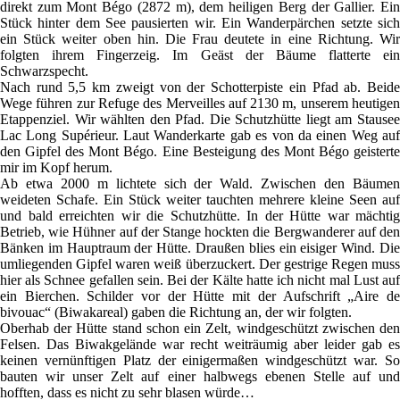
direkt zum Mont Bégo (2872 m), dem heiligen Berg der Gallier. Ein
Stück hinter dem See pausierten wir. Ein Wanderpärchen setzte sich
ein Stück weiter oben hin. Die Frau deutete in eine Richtung. Wir
folgten ihrem Fingerzeig. Im Geäst der Bäume flatterte ein
Schwarzspecht.
Nach rund 5,5 km zweigt von der Schotterpiste ein Pfad ab. Beide
Wege führen zur Refuge des Merveilles auf 2130 m, unserem heutigen
Etappenziel. Wir wählten den Pfad. Die Schutzhütte liegt am Stausee
Lac Long Supérieur. Laut Wanderkarte gab es von da einen Weg auf
den Gipfel des Mont Bégo. Eine Besteigung des Mont Bégo geisterte
mir im Kopf herum.
Ab etwa 2000 m lichtete sich der Wald. Zwischen den Bäumen
weideten Schafe. Ein Stück weiter tauchten mehrere kleine Seen auf
und bald erreichten wir die Schutzhütte. In der Hütte war mächtig
Betrieb, wie Hühner auf der Stange hockten die Bergwanderer auf den
Bänken im Hauptraum der Hütte. Draußen blies ein eisiger Wind. Die
umliegenden Gipfel waren weiß überzuckert. Der gestrige Regen muss
hier als Schnee gefallen sein. Bei der Kälte hatte ich nicht mal Lust auf
ein Bierchen. Schilder vor der Hütte mit der Aufschrift „Aire de
bivouac“ (Biwakareal) gaben die Richtung an, der wir folgten.
Oberhab der Hütte stand schon ein Zelt, windgeschützt zwischen den
Felsen. Das Biwakgelände war recht weiträumig aber leider gab es
keinen vernünftigen Platz der einigermaßen windgeschützt war. So
bauten wir unser Zelt auf einer halbwegs ebenen Stelle auf und
hofften, dass es nicht zu sehr blasen würde…