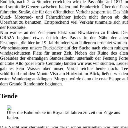
Endlich, nach 2 ¼ Stunden erreichten wir die Passhöhe auf 1871 m
und somit die Grenze zwischen Italien und Frankreich. Über den Pass
führt eine Straße, die für den öffentlichen Verkehr gesperrt ist. Das hält
Quad- Motorrad- und Fahrradfahrer jedoch nicht davon ab die
Überfahrt zu benutzen. Entsprechend viel Verkehr tummelte sich auf
der Passstraße.
Nun war es an der Zeit einen Platz zum Biwakieren zu finden. Der
GR52A beginnt etwas östlich des Passes in der Nähe der alten
Festungen, die hier im 19. Jahrhundert von Italienern errichtet wurden.
Wir schnappten unsere Rucksäcke auf der Suche nach einem ruhigen
windgeschützten Platz für unser Zelt. Neben der Ruine des alten
Gebäudes der ehemaligen Standseilbahn unterhalb der Festung Forte
di Colle Alto (oder Forte Centrale) fanden wir was wir suchten. Leider
gab es kein Wasser aber unser Vorrat reichte heute noch. Tee
schlürfend und den Monte Viso am Horizont im Blick, ließen wir den
ersten Wandertag ausklingen. Morgen würde dann die erste Etappe auf
dem Grande Randonnée beginnen.
Tende
Über die Bahnbrücke im Roya-Tal fahren zurzeit nur Züge aus
Italien.
Die Nacht war sternenklar, was zwar schön anzusehen war, mir aber