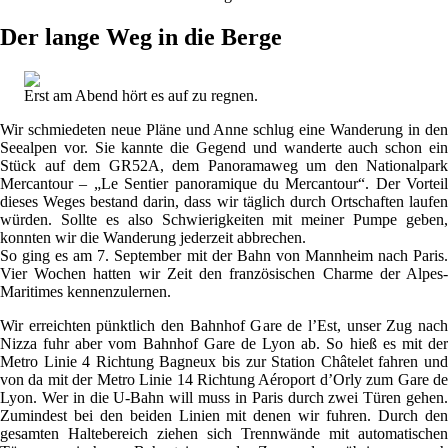
Der lange Weg in die Berge
Erst am Abend hört es auf zu regnen.
Wir schmiedeten neue Pläne und Anne schlug eine Wanderung in den
Seealpen vor. Sie kannte die Gegend und wanderte auch schon ein
Stück auf dem GR52A, dem Panoramaweg um den Nationalpark
Mercantour – „Le Sentier panoramique du Mercantour“. Der Vorteil
dieses Weges bestand darin, dass wir täglich durch Ortschaften laufen
würden. Sollte es also Schwierigkeiten mit meiner Pumpe geben,
konnten wir die Wanderung jederzeit abbrechen.
So ging es am 7. September mit der Bahn von Mannheim nach Paris.
Vier Wochen hatten wir Zeit den französischen Charme der Alpes-
Maritimes kennenzulernen.
Wir erreichten pünktlich den Bahnhof Gare de l’Est, unser Zug nach
Nizza fuhr aber vom Bahnhof Gare de Lyon ab. So hieß es mit der
Metro Linie 4 Richtung Bagneux bis zur Station Châtelet fahren und
von da mit der Metro Linie 14 Richtung Aéroport d’Orly zum Gare de
Lyon. Wer in die U-Bahn will muss in Paris durch zwei Türen gehen.
Zumindest bei den beiden Linien mit denen wir fuhren. Durch den
gesamten Haltebereich ziehen sich Trennwände mit automatischen