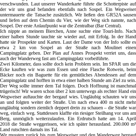
verschwunden. Laut unserer Wanderkarte führte die Schotterpiste auf
der wir uns grad befanden ebenfalls nach Sospel. Ein Wegweiser
untermauerte die Tatsache zusätzlich. Wir ließen den GR52A sausen
und liefen auf dem Chemin du Vier, wie der Weg sich nannte, nach
Sospel. Der erste Anlaufpunkt war die Zentralbar (Bar Central).
Ich nippte an meinem Bierchen, Anne suchte eine Touri-Info. Nach
einer halben Stunde tauchte sie wieder auf, mit Erfolg. In der Hand
hatte sie Prospekte und Karten. Laut der Dame von der Info sollte es
etwa 2 km von Sospel an der Straße nach Moulinet einen
Campingplatz geben. Der Plan auf Annes Prospekt verriet uns, dass
auch der Wanderweg fast am Campingplatz vorbeiführte.
Zwei Kilometer, dass sollte doch kein Problem sein. Im SPAR um die
Ecke kauften wir was zum Essen und eine Flasche Rotwein, beim
Bäcker noch ein Baguette für ein gemütliches Abendessen auf dem
Campingplatz und hofften in etwa einer halben Stunde am Ziel zu sein.
Der Weg sollte immer dem Tal folgen. Doch Hoffnung ist manchmal
trügerisch! Wir waren schon über 2 km unterwegs als rechter Hand ein
Wegweiser auftauchte der bergauf wies. Ungläubig schauten wir uns
an und folgten weiter der Straße. Um nach etwa 400 m nicht mehr
ungläubig sondern ziemlich deppert drein zu schauen – die Straße war
weg, einfach weg. Stattdessen klaffte ein riesiger Steilhang vor uns am
Berg, unmöglich weiterzulaufen. Ein Erdrutsch hatte am 14. April
2018 die Straße weggerissen, wie ich später herausfand. 200.000 m³
Land rutschten damals ins Tal.
Wir mussten zurück bis zum Wegweiser und den Wanderweg bergauf