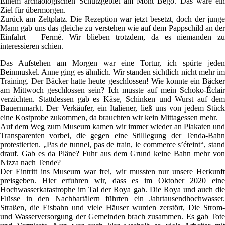
Einem archäologischen Schutzgebiet am Mont Bégo. Das wäre ein
Ziel für übermorgen.
Zurück am Zeltplatz. Die Rezeption war jetzt besetzt, doch der junge
Mann gab uns das gleiche zu verstehen wie auf dem Pappschild an der
Einfahrt – Fermé. Wir blieben trotzdem, da es niemanden zu
interessieren schien.
Das Aufstehen am Morgen war eine Tortur, ich spürte jeden
Beinmuskel. Anne ging es ähnlich. Wir standen sichtlich nicht mehr im
Training. Der Bäcker hatte heute geschlossen! Wie konnte ein Bäcker
am Mittwoch geschlossen sein? Ich musste auf mein Schoko-Éclair
verzichten. Stattdessen gab es Käse, Schinken und Wurst auf dem
Bauernmarkt. Der Verkäufer, ein Italiener, ließ uns von jedem Stück
eine Kostprobe zukommen, da brauchten wir kein Mittagessen mehr.
Auf dem Weg zum Museum kamen wir immer wieder an Plakaten und
Transparenten vorbei, die gegen eine Stilllegung der Tenda-Bahn
protestierten. „Pas de tunnel, pas de train, le commerce s’éteint“, stand
drauf. Gab es da Pläne? Fuhr aus dem Grund keine Bahn mehr von
Nizza nach Tende?
Der Eintritt ins Museum war frei, wir mussten nur unsere Herkunft
preisgeben. Hier erfuhren wir, dass es im Oktober 2020 eine
Hochwasserkatastrophe im Tal der Roya gab. Die Roya und auch die
Flüsse in den Nachbartälern führten ein Jahrtausendhochwasser.
Straßen, die Eisbahn und viele Häuser wurden zerstört, Die Strom-
und Wasserversorgung der Gemeinden brach zusammen. Es gab Tote