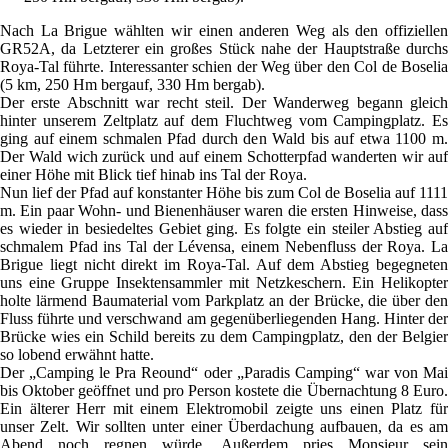
Nach La Brigue wählten wir einen anderen Weg als den offiziellen
GR52A, da Letzterer ein großes Stück nahe der Hauptstraße durchs
Roya-Tal führte. Interessanter schien der Weg über den Col de Boselia
(5 km, 250 Hm bergauf, 330 Hm bergab).
Der erste Abschnitt war recht steil. Der Wanderweg begann gleich
hinter unserem Zeltplatz auf dem Fluchtweg vom Campingplatz. Es
ging auf einem schmalen Pfad durch den Wald bis auf etwa 1100 m.
Der Wald wich zurück und auf einem Schotterpfad wanderten wir auf
einer Höhe mit Blick tief hinab ins Tal der Roya.
Nun lief der Pfad auf konstanter Höhe bis zum Col de Boselia auf 1111
m. Ein paar Wohn- und Bienenhäuser waren die ersten Hinweise, dass
es wieder in besiedeltes Gebiet ging. Es folgte ein steiler Abstieg auf
schmalem Pfad ins Tal der Lévensa, einem Nebenfluss der Roya. La
Brigue liegt nicht direkt im Roya-Tal. Auf dem Abstieg begegneten
uns eine Gruppe Insektensammler mit Netzkeschern. Ein Helikopter
holte lärmend Baumaterial vom Parkplatz an der Brücke, die über den
Fluss führte und verschwand am gegenüberliegenden Hang. Hinter der
Brücke wies ein Schild bereits zu dem Campingplatz, den der Belgier
so lobend erwähnt hatte.
Der „Camping le Pra Reound“ oder „Paradis Camping“ war von Mai
bis Oktober geöffnet und pro Person kostete die Übernachtung 8 Euro.
Ein älterer Herr mit einem Elektromobil zeigte uns einen Platz für
unser Zelt. Wir sollten unter einer Überdachung aufbauen, da es am
Abend noch regnen würde. Außerdem pries Monsieur sein