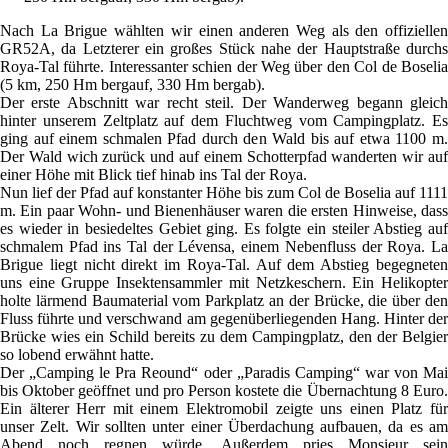
Nach La Brigue wählten wir einen anderen Weg als den offiziellen
GR52A, da Letzterer ein großes Stück nahe der Hauptstraße durchs
Roya-Tal führte. Interessanter schien der Weg über den Col de Boselia
(5 km, 250 Hm bergauf, 330 Hm bergab).
Der erste Abschnitt war recht steil. Der Wanderweg begann gleich
hinter unserem Zeltplatz auf dem Fluchtweg vom Campingplatz. Es
ging auf einem schmalen Pfad durch den Wald bis auf etwa 1100 m.
Der Wald wich zurück und auf einem Schotterpfad wanderten wir auf
einer Höhe mit Blick tief hinab ins Tal der Roya.
Nun lief der Pfad auf konstanter Höhe bis zum Col de Boselia auf 1111
m. Ein paar Wohn- und Bienenhäuser waren die ersten Hinweise, dass
es wieder in besiedeltes Gebiet ging. Es folgte ein steiler Abstieg auf
schmalem Pfad ins Tal der Lévensa, einem Nebenfluss der Roya. La
Brigue liegt nicht direkt im Roya-Tal. Auf dem Abstieg begegneten
uns eine Gruppe Insektensammler mit Netzkeschern. Ein Helikopter
holte lärmend Baumaterial vom Parkplatz an der Brücke, die über den
Fluss führte und verschwand am gegenüberliegenden Hang. Hinter der
Brücke wies ein Schild bereits zu dem Campingplatz, den der Belgier
so lobend erwähnt hatte.
Der „Camping le Pra Reound“ oder „Paradis Camping“ war von Mai
bis Oktober geöffnet und pro Person kostete die Übernachtung 8 Euro.
Ein älterer Herr mit einem Elektromobil zeigte uns einen Platz für
unser Zelt. Wir sollten unter einer Überdachung aufbauen, da es am
Abend noch regnen würde. Außerdem pries Monsieur sein