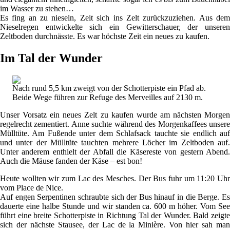
im Wasser zu stehen…
Es fing an zu nieseln, Zeit sich ins Zelt zurückzuziehen. Aus dem
Nieselregen entwickelte sich ein Gewitterschauer, der unseren
Zeltboden durchnässte. Es war höchste Zeit ein neues zu kaufen.
Im Tal der Wunder
Nach rund 5,5 km zweigt von der Schotterpiste ein Pfad ab.
Beide Wege führen zur Refuge des Merveilles auf 2130 m.
Unser Vorsatz ein neues Zelt zu kaufen wurde am nächsten Morgen
regelrecht zementiert. Anne suchte während des Morgenkaffees unsere
Mülltüte. Am Fußende unter dem Schlafsack tauchte sie endlich auf
und unter der Mülltüte tauchten mehrere Löcher im Zeltboden auf.
Unter anderem enthielt der Abfall die Käsereste von gestern Abend.
Auch die Mäuse fanden der Käse – est bon!
Heute wollten wir zum Lac des Mesches. Der Bus fuhr um 11:20 Uhr
vom Place de Nice.
Auf engen Serpentinen schraubte sich der Bus hinauf in die Berge. Es
dauerte eine halbe Stunde und wir standen ca. 600 m höher. Vom See
führt eine breite Schotterpiste in Richtung Tal der Wunder. Bald zeigte
sich der nächste Stausee, der Lac de la Minière. Von hier sah man