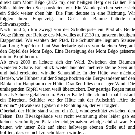
direkt zum Mont Bégo (2872 m), dem heiligen Berg der Gallier. Ein
Stück hinter dem See pausierten wir. Ein Wanderpärchen setzte sich
ein Stück weiter oben hin. Die Frau deutete in eine Richtung. Wir
folgten ihrem Fingerzeig. Im Geäst der Bäume flatterte ein
Schwarzspecht.
Nach rund 5,5 km zweigt von der Schotterpiste ein Pfad ab. Beide
Wege führen zur Refuge des Merveilles auf 2130 m, unserem heutigen
Etappenziel. Wir wählten den Pfad. Die Schutzhütte liegt am Stausee
Lac Long Supérieur. Laut Wanderkarte gab es von da einen Weg auf
den Gipfel des Mont Bégo. Eine Besteigung des Mont Bégo geisterte
mir im Kopf herum.
Ab etwa 2000 m lichtete sich der Wald. Zwischen den Bäumen
weideten Schafe. Ein Stück weiter tauchten mehrere kleine Seen auf
und bald erreichten wir die Schutzhütte. In der Hütte war mächtig
Betrieb, wie Hühner auf der Stange hockten die Bergwanderer auf den
Bänken im Hauptraum der Hütte. Draußen blies ein eisiger Wind. Die
umliegenden Gipfel waren weiß überzuckert. Der gestrige Regen muss
hier als Schnee gefallen sein. Bei der Kälte hatte ich nicht mal Lust auf
ein Bierchen. Schilder vor der Hütte mit der Aufschrift „Aire de
bivouac“ (Biwakareal) gaben die Richtung an, der wir folgten.
Oberhab der Hütte stand schon ein Zelt, windgeschützt zwischen den
Felsen. Das Biwakgelände war recht weiträumig aber leider gab es
keinen vernünftigen Platz der einigermaßen windgeschützt war. So
bauten wir unser Zelt auf einer halbwegs ebenen Stelle auf und
hofften, dass es nicht zu sehr blasen würde…