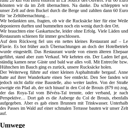
rund 20 km von Breil entfernt in La Source des Oliviers. Für 60 Euro
könnten wir da im Zelt übernachten. Na danke. Da schleppten wir
unser Zelt auf dem Buckel durch die Berge und zahlten dann 60 Euro
für ’ne Zeltübernachtung…
Wir bedankten uns, fragten, ob wir die Rucksäcke hier für eine Weile
deponieren durften und bummelten noch ein wenig durch den Ort.
Wir brauchten eine Gaskartusche, leider ohne Erfolg. Viele Läden und
Restaurants schienen für immer geschlossen.
Auf dem Rückweg fiel uns ein nettes kleines Restaurant auf – Le
Flavie. Es bot früher auch Übernachtungen an doch der Hotelbetrieb
wurde eingestellt. Das Restaurant wurde von einem älteren Ehepaar
geführt, stand aber zum Verkauf. Wir kehrten ein. Der Laden lief gut,
ständig kamen neue Gäste und bald war alles voll. Mit Entrecôte bzw.
Hühnchen im Bauch ging es zurück, unsere Rucksäcke holen.
Der Weiterweg führte auf einer kleinen Asphaltstraße bergauf. Anne
hatte auf ihrer Wanderkarte einen See entdeckt. Den See fanden wir
jedoch nicht dafür eine Baustelle, also weiter laufen. Von der Straße
zweigte ein Pfad ab, der sich hinauf in den Col de Brouis (879 m) zog,
der das Roya-Tal vom Bévéra-Tal trennte, oder verband, je nach
Perspektive… Dort gab es die Auberge du Col de Brouis, ebenfalls
aufgegeben. Aber es gab einen Brunnen mit Trinkwasser. Unterhalb
des Passes im Wald auf einer schmalen Terrasse bauten wir unser Zelt
auf.
Umwege