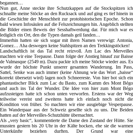
begannen…
Nun gut, Anne steckte ihre Schutzkappen auf die Stockspitzen ich
schnallte meine Stöcke an den Rucksack und auf ging es tief hinein in
die Geschichte der Menschheit zur protohistorischen Epoche. Schon
bald wiesen Infosäulen auf die Felszeichnungen hin. Angeblich stellten
die Bilder einen Beweis der Sesshaftwerdung dar. Für mich war es
lediglich ein Ort, den die Typen damals geil fanden…
Immerhin hatten sie sich sogar mit ihren Namen verewigt: Antonia,
Gomez… Aha deswegen keine Stahlspitzen an den Trekkingstöcken!
Landschaftlich ist das Tal recht reizvoll. Am Lac des Merveilles
machten wir eine Teepause. Dann folgte der Anstieg hinauf zur Baisse
de Valmasque (2549 m). Dazu packte ich meine Stöcke wieder aus. Es
wurde der höchste Punkt unserer gesamten Wanderung. Im Pass,
Sattel, Senke was auch immer (keine Ahnung wie das Wort „baisse“
korrekt übersetzt wird) lagen noch Schneereste. Von hier bot sich ein
phantastischer Blick zum Lac du Basto, zum Kamm des Mont Bégo
und auch ins Tal der Wunder. Die Idee von hier zum Mont Bégo
aufzusteigen hatte ich schon unten verworfen. Erstens war der Weg
teilweise vereist und zweitens hatte ich einfach noch nicht die
Kondition von früher. So machten wir eine ausgiebige Vesperpause.
Ein Wanderpaar aus der Schweiz gesellte sich zu uns. Die Beiden
hatten auf der Merveilles-Schutzhütte übernachtet.
Als „very basic“, kommentierte die Dame den Zustand der Hütte. Sie
mussten gestern bis 20 Uhr in der Kälte hocken, ehe sie die warmen
Unterkünfte beziehen durften. Der Grund war eine