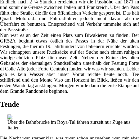
Endlich, nach 2 ¼ Stunden erreichten wir die Passhöhe auf 1871 m
und somit die Grenze zwischen Italien und Frankreich. Über den Pass
führt eine Straße, die für den öffentlichen Verkehr gesperrt ist. Das hält
Quad- Motorrad- und Fahrradfahrer jedoch nicht davon ab die
Überfahrt zu benutzen. Entsprechend viel Verkehr tummelte sich auf
der Passstraße.
Nun war es an der Zeit einen Platz zum Biwakieren zu finden. Der
GR52A beginnt etwas östlich des Passes in der Nähe der alten
Festungen, die hier im 19. Jahrhundert von Italienern errichtet wurden.
Wir schnappten unsere Rucksäcke auf der Suche nach einem ruhigen
windgeschützten Platz für unser Zelt. Neben der Ruine des alten
Gebäudes der ehemaligen Standseilbahn unterhalb der Festung Forte
di Colle Alto (oder Forte Centrale) fanden wir was wir suchten. Leider
gab es kein Wasser aber unser Vorrat reichte heute noch. Tee
schlürfend und den Monte Viso am Horizont im Blick, ließen wir den
ersten Wandertag ausklingen. Morgen würde dann die erste Etappe auf
dem Grande Randonnée beginnen.
Tende
Über die Bahnbrücke im Roya-Tal fahren zurzeit nur Züge aus
Italien.
Die Nacht war sternenklar, was zwar schön anzusehen war, mir aber