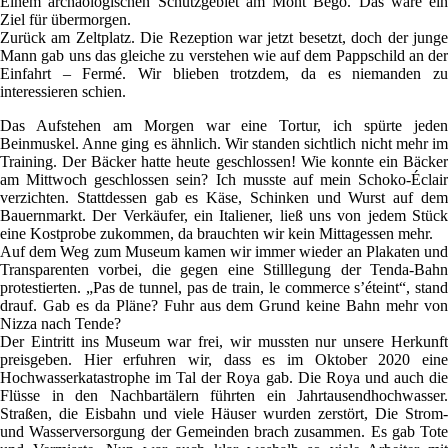
Einem archäologischen Schutzgebiet am Mont Bégo. Das wäre ein
Ziel für übermorgen.
Zurück am Zeltplatz. Die Rezeption war jetzt besetzt, doch der junge
Mann gab uns das gleiche zu verstehen wie auf dem Pappschild an der
Einfahrt – Fermé. Wir blieben trotzdem, da es niemanden zu
interessieren schien.
Das Aufstehen am Morgen war eine Tortur, ich spürte jeden
Beinmuskel. Anne ging es ähnlich. Wir standen sichtlich nicht mehr im
Training. Der Bäcker hatte heute geschlossen! Wie konnte ein Bäcker
am Mittwoch geschlossen sein? Ich musste auf mein Schoko-Éclair
verzichten. Stattdessen gab es Käse, Schinken und Wurst auf dem
Bauernmarkt. Der Verkäufer, ein Italiener, ließ uns von jedem Stück
eine Kostprobe zukommen, da brauchten wir kein Mittagessen mehr.
Auf dem Weg zum Museum kamen wir immer wieder an Plakaten und
Transparenten vorbei, die gegen eine Stilllegung der Tenda-Bahn
protestierten. „Pas de tunnel, pas de train, le commerce s’éteint“, stand
drauf. Gab es da Pläne? Fuhr aus dem Grund keine Bahn mehr von
Nizza nach Tende?
Der Eintritt ins Museum war frei, wir mussten nur unsere Herkunft
preisgeben. Hier erfuhren wir, dass es im Oktober 2020 eine
Hochwasserkatastrophe im Tal der Roya gab. Die Roya und auch die
Flüsse in den Nachbartälern führten ein Jahrtausendhochwasser.
Straßen, die Eisbahn und viele Häuser wurden zerstört, Die Strom-
und Wasserversorgung der Gemeinden brach zusammen. Es gab Tote