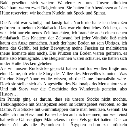
Bald gesellten sich weitere Wanderer zu uns. Unsere direkten
Nachbarn waren zwei Belgierinnen. Sie hatten ihr Abendessen auf der
Hütte reserviert, wir kochten Nudeln mit Speck und Spinat.
Die Nacht war windig und lausig kalt. Noch nie hatte ich dermaßen
gefroren in meinem Schlafsack. Das war ein deutliches Zeichen, dass
wir nicht nur ein neues Zelt brauchten, ich brauchte auch einen neuen
Schlafsack. Das Knattern der Zeltwand bei jeder Windböe ließ mich
kaum ein Auge zumachen. Auch der harte Boden tat sein Übriges, ich
hatte das Gefühl bei jeder Bewegung meine Faszien zu malträtieren
(neue Isomatte also auch). Die Pfützen am Boden waren gefroren, es
hatte also Minusgrade. Die Belgierinnen waren schlauer, sie hatten sich
in der Hütte Decken geliehen.
Als wir unsere Rucksäcke gepackt hatten und los wollten fragte uns
eine Dame, ob wir die Story des Vallée des Merveilles kannten. Was
für eine Story? Anne wollte wissen, ob die Dame Journalistin wäre.
Doch sie stellte sich als Angestellte des Nationalparks Mercantour vor.
Und mit Story war die Geschichte des Wundertals gemeint, also
History…
Im Prinzip ging es darum, dass sie unsere Stöcke nicht mochte.
Trekkingstöcke mit Stahlspitzen seien im Schutzgebiet verboten, so die
Dame. Nur Stöcke mit Gummikappen dürfe man benutzen. Genial! Da
sollte ich nun Herz- und Knieschäden auf mich nehmen, nur weil einst
halbwilde Gämsenjäger Männekens in den Fels geritzt hatten. Das zu
einer Zeit als die Pyramiden in Ägypten schon zu bröckeln