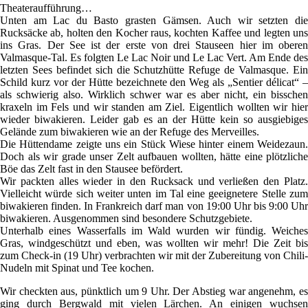
Theateraufführung…
Unten am Lac du Basto grasten Gämsen. Auch wir setzten die
Rucksäcke ab, holten den Kocher raus, kochten Kaffee und legten uns
ins Gras. Der See ist der erste von drei Stauseen hier im oberen
Valmasque-Tal. Es folgten Le Lac Noir und Le Lac Vert. Am Ende des
letzten Sees befindet sich die Schutzhütte Refuge de Valmasque. Ein
Schild kurz vor der Hütte bezeichnete den Weg als „Sentier délicat“ –
als schwierig also. Wirklich schwer war es aber nicht, ein bisschen
kraxeln im Fels und wir standen am Ziel. Eigentlich wollten wir hier
wieder biwakieren. Leider gab es an der Hütte kein so ausgiebiges
Gelände zum biwakieren wie an der Refuge des Merveilles.
Die Hüttendame zeigte uns ein Stück Wiese hinter einem Weidezaun.
Doch als wir grade unser Zelt aufbauen wollten, hätte eine plötzliche
Böe das Zelt fast in den Stausee befördert.
Wir packten alles wieder in den Rucksack und verließen den Platz.
Vielleicht würde sich weiter unten im Tal eine geeignetere Stelle zum
biwakieren finden. In Frankreich darf man von 19:00 Uhr bis 9:00 Uhr
biwakieren. Ausgenommen sind besondere Schutzgebiete.
Unterhalb eines Wasserfalls im Wald wurden wir fündig. Weiches
Gras, windgeschützt und eben, was wollten wir mehr! Die Zeit bis
zum Check-in (19 Uhr) verbrachten wir mit der Zubereitung von Chili-
Nudeln mit Spinat und Tee kochen.
Wir checkten aus, pünktlich um 9 Uhr. Der Abstieg war angenehm, es
ging durch Bergwald mit vielen Lärchen. An einigen wuchsen