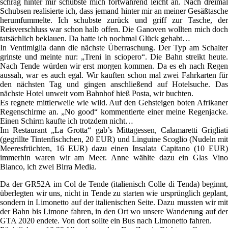
schräg hinter mir schubste mich fortwährend leicht an. Nach dreimal
Schubsen realisierte ich, dass jemand hinter mir an meiner Gesäßtasche
herumfummelte. Ich schubste zurück und griff zur Tasche, der
Reisverschluss war schon halb offen. Die Ganoven wollten mich doch
tatsächlich beklauen. Da hatte ich nochmal Glück gehabt…
In Ventimiglia dann die nächste Überraschung. Der Typ am Schalter
grinste und meinte nur: „Treni in sciopero“. Die Bahn streikt heute.
Nach Tende würden wir erst morgen kommen. Da es eh nach Regen
aussah, war es auch egal. Wir kauften schon mal zwei Fahrkarten für
den nächsten Tag und gingen anschließend auf Hotelsuche. Das
nächste Hotel unweit vom Bahnhof hieß Posta, wir buchten.
Es regnete mittlerweile wie wild. Auf den Gehsteigen boten Afrikaner
Regenschirme an. „No good“ kommentierte einer meine Regenjacke.
Einen Schirm kaufte ich trotzdem nicht…
Im Restaurant „La Grotta“ gab’s Mittagessen, Calamaretti Grigliati
(gegrillte Tintenfischchen, 20 EUR) und Linguine Scoglio (Nudeln mit
Meeresfrüchten, 16 EUR) dazu einen Insalata Capitano (10 EUR)
immerhin waren wir am Meer. Anne wählte dazu ein Glas Vino
Bianco, ich zwei Birra Media.
Da der GR52A im Col de Tende (italienisch Colle di Tenda) beginnt,
überlegten wir uns, nicht in Tende zu starten wie ursprünglich geplant,
sondern in Limonetto auf der italienischen Seite. Dazu mussten wir mit
der Bahn bis Limone fahren, in den Ort wo unsere Wanderung auf der
GTA 2020 endete. Von dort sollte ein Bus nach Limonetto fahren.