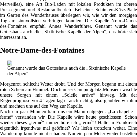
Merveilles), eine Art Bio-Laden mit lokalen Produkten im oberen
Preissegment und Restaurantbetrieb. Bei einer Schinken-Käse-Platte
im Garten des Wunderhauses überlegten wir, wie wir den morgigen
Tag am sinnvollsten verbringen konnten. Die Kapelle Notre-Dame-
des-Fontaines empfahl Annes Wanderführer. Genannt wurde das
Gotteshaus auch die „Sixtinische Kapelle der Alpen“, das hörte sich
interessant an.
Notre-Dame-des-Fontaines
Genannt wurde das Gotteshaus auch die „Sixtinische Kapelle
der Alpen“.
Morgenrot, schlecht Wetter droht. Und der Morgen begann mit einem
roten Schein am Himmel. Doch unser Campingplatz-Monsieur wischte
unsere Sorgen mit einem „Soleile arrivé“ hinweg. Mit der
Regenprognose vor 4 Tagen lag er auch richtig, also glaubten wir ihm
und machten uns auf den Weg zur Kapelle.
Nach ein paar Minuten kam uns ein Mann entgegen. „La chapelle –
fermé“ verstanden wir. Die Kapelle wäre heute geschlossen. Schon
wieder dieses „fermé“ immer höre ich „fermé“! Hatte in Frankreich
eigentlich irgendwas mal geöffnet? Wir liefen trotzdem weiter. Eine
Wanderung konnte nicht schaden. Nur ein paar Meter weiter bastelten