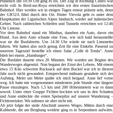
Pünktlich um 10:39 Uhr ging es los. Der Zug in Richtung Cuneo war
recht voll. In Breil-sur-Roya erreichten wir den ersten französischen
Bahnhof. Hier werden wir in einigen Tagen erneut präsent sein, denn
der GR52A führt durch den Ort. Hinter Vievola geht es unter dem
Hauptkamm der Ligurischen Alpen hindurch, wieder auf italienisches
Gebiet. Nach zahlreichen Schleifen und Tunneln erreichten wir 12:46
Uhr Limone.
Vor dem Bahnhof stand ein Minibus, daneben ein Auto, davor ein
Hund. Aus dem Auto schaute eine Frau, wie sich bald herausstellte
war sie die Busfahrerin. Um 14:30 Uhr würde sie nach Limonetto
fahren. Wir hatten also noch genug Zeit für eine Einkehr. Passend zu
unserem Tagesziel bestellte ich einen Salat „Colle di Tenda“. Anne
blieb bei einem „Hamburger“.
Die Busfahrt dauerte etwa 20 Minuten. Wir wurden am Beginn des
Wanderweges abgesetzt. Nun begann der Ernst des Lebens. Mit einem
etwa 15 Kilo schweren Rucksack auf dem Buckel war ich in diesem
Jahr noch nicht gewandert. Entsprechend mühsam gestaltete sich der
Aufstieg. Meter um Meter quälte ich mich bergauf. Anne lief vorne
weg. Ich hatte mir vorgenommen mindestens jede Stunde eine längere
Pause einzulegen. Nach 1,5 km und 200 Höhenmetern war es dann
soweit. Unter einer Gruppe Fichten hockten wir uns in den Schatten
und Anne entdeckte die ersten Speisepilze auf unserer Wanderung –
Fichtenreizker. Wir nahmen sie aber nicht mit.
Ab jetzt folgte der steile Abschnitt unseres Weges. Mitten durch eine
Kuhherde, die am Berghang weidete ging es in Serpentinen aufwärts.