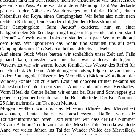
gestern zum Pass. Anne war da anderer Meinung. Laut Wanderkarte
gab es in der Nähe des Wanderweges im Tal des Réfréi, einem
Nebenfluss der Roya, einen Campingplatz. Wir liefen also nicht nach
rechts in Richtung Tende sondern folgten dem Fluss stromauf.
Der Campingplatz „Saint Jaques“ existierte, nur an einer
halbgeöffneten Straßenabsperrung hing ein Pappschild auf dem stand
„Fermé“ – Geschlossen. Trotzdem standen ein paar Wohnmobile auf
dem Platz. Wir ignorierten das Schild und schauten uns auf dem
Campingplatz um. Das Zeltareal befand sich etwas abseits.
Auf einem Stück Wiese bauten wir schließlich unser Zelt auf. Falls
jemand kam, mussten wir uns halt was anderes überlegen…
Verschwitzt wie wir waren, lockte förmlich das Wasser des Réfréi für
ein Flussbad. Und einer Abkühlung von außen, folgte eine von Innen.
In der Boulangerie Pâtisserie des Merveilles (Bäckerei-Konditorei der
Wunder) konnte ich zu einem Éclair au chocolat (früher bekannt als
Liebesknochen) nicht nein sagen. Anne stand auf etwas Herzhaftes.
Vorm Hôtel du Centre ließen wir es uns bei Bier und Schweppes gut
gehen. Gegenüber befindet sich die Bushaltestelle. Der Bus Nummer
25 fährt mehrmals am Tag nach Menton.
Morgen wollten wir uns das Museum (Musée des Merveilles)
anschauen, heute hatte es geschlossen. Dafür war die
Touristeninformation offen. Dort erfuhren wir, dass der Bus Nummer
23 vom Bahnhof Tende zum Lac des Mesches fuhr. Von da wanderte
Anne vor vielen Jahren ins Tal der Wunder (Vallée des Merveilles).