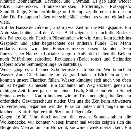
Kräuter: Bohnenkraut, Lavendel und Thymian. Es gab auch wieder
Pilze: Edelreizker, Franzosenreizker, Pfifferlinge, Rotkappen,
Sandröhrlinge, Schmierröhrlinge und Steinpilze, die ersten in diesem
Jahr. Die Rotkappen ließen wir schließlich stehen, es waren einfach zu
viele.
Auf der Baisse de Géréon (1252 m) war Zeit für die Mittagspause. Ein
Auto stand mitten auf der Wiese. Bald zeigten sich auch die Besitzer
des Fahrzeugs, ein Pärchen Pilzsammler wie wir. Anne kam gleich ins
Gespräch und jeder begutachtete des anderen Funde. Der Mann
erklärte, dass wir den Franzosenreizker essen konnten. Sein
französischer Name ist Lactaire sanguin. Außerdem hatten die Beiden
noch Pfifferlinge (girolles), Rotkappen (Bolet roux) und Steinpilze
(cèpes) sowie Semmelporlinge (Albatrellus).
Weiter ging es auf einer Schotterpiste nach Süden. Wir brauchten
Wasser. Zum Glück tauchte am Wegrand bald ein Bächlein auf, wir
konnten unsere Flaschen füllen. Wasser kündigte sich auch von oben
an, es begann zu nieseln. Ein Container am Weg erschien genau zu
richtigen Zeit. Innen gab es nur einen Tisch, Stühle und einen Stapel
Schnapsbecher… Kaum hockten wir im Trocknen ging draußen ein
ordentliche Gewitterschauer nieder. Um uns die Zeit beim Abwettern
zu vertreiben, begannen wir die Pilze zu putzen und fingen an zu
kochen – Kartoffelpüree mit Pilzen und Jägersoße.
Gegen 16:30 Uhr durchbrachen die ersten Sonnenstrahlen die
Wolkendecke, wir konnten weiter. Immer mal wieder zeigten sich die
Berge des Mercantour am Horizont, sie waren weiß überzuckert. Ein