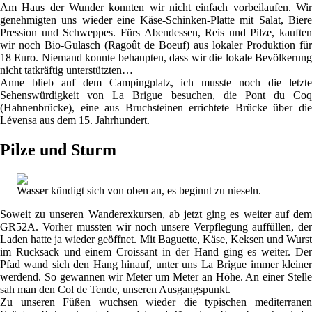
Am Haus der Wunder konnten wir nicht einfach vorbeilaufen. Wir
genehmigten uns wieder eine Käse-Schinken-Platte mit Salat, Biere
Pression und Schweppes. Fürs Abendessen, Reis und Pilze, kauften
wir noch Bio-Gulasch (Ragoût de Boeuf) aus lokaler Produktion für
18 Euro. Niemand konnte behaupten, dass wir die lokale Bevölkerung
nicht tatkräftig unterstützten…
Anne blieb auf dem Campingplatz, ich musste noch die letzte
Sehenswürdigkeit von La Brigue besuchen, die Pont du Coq
(Hahnenbrücke), eine aus Bruchsteinen errichtete Brücke über die
Lévensa aus dem 15. Jahrhundert.
Pilze und Sturm
Wasser kündigt sich von oben an, es beginnt zu nieseln.
Soweit zu unseren Wanderexkursen, ab jetzt ging es weiter auf dem
GR52A. Vorher mussten wir noch unsere Verpflegung auffüllen, der
Laden hatte ja wieder geöffnet. Mit Baguette, Käse, Keksen und Wurst
im Rucksack und einem Croissant in der Hand ging es weiter. Der
Pfad wand sich den Hang hinauf, unter uns La Brigue immer kleiner
werdend. So gewannen wir Meter um Meter an Höhe. An einer Stelle
sah man den Col de Tende, unseren Ausgangspunkt.
Zu unseren Füßen wuchsen wieder die typischen mediterranen