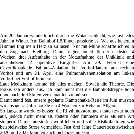
Am 20. Januar wanderte ich durch die Wutachschlucht, wie fast jedes
Jahr im Winter. Am Bahnhof Löffingen passierte es. Wie aus heiterem
Himmel fing mein Herz an zu rasen. Nur mit Mühe schaffte ich es in
den Zug nach Freiburg. Dann folgten innerhalb der nächsten 4
Wochen drei Aufenthalte in der Notaufnahme der Uniklinik und
anschließend 2 operative Eingriffe. Am 29. Februar eine
Cavotrikuspidale Isthmus-Ablation bei Vorhofflattern am rechten
Vorhof und am 24. April eine Pulmonalvenenisolation am linken
Vorhof bei Vorhofflimmern.
Laut Medizinern konnte ich alles machen. Soweit die Theorie. Die
Praxis sah anders aus. Ich kam nicht mal die Bahnhofstreppe hoch
ohne nach drei Stufen verschnaufen zu müssen.
Damit stand fest, unsere geplante Kamtschatka-Reise im Juni mussten
wir absagen. Dafür hockte ich 4 Wochen zur Reha im Allgäu.
So langsam wurde es besser, die Rhythmusstörungen traten zwar noch
auf, jedoch nicht mehr als flattern oder flimmern eher als eine Art
stolpern. Damit musste ich wohl leben und sollte Risikofaktoren wie
beispielsweise Stress vermeiden. Fast drei Jahre Dauerstress zwischen
2020 und 2022 konnten auch nicht gesund sein!