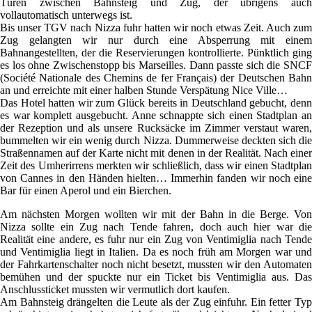
Türen zwischen Bahnsteig und Zug, der übrigens auch
vollautomatisch unterwegs ist.
Bis unser TGV nach Nizza fuhr hatten wir noch etwas Zeit. Auch zum
Zug gelangten wir nur durch eine Absperrung mit einem
Bahnangestellten, der die Reservierungen kontrollierte. Pünktlich ging
es los ohne Zwischenstopp bis Marseilles. Dann passte sich die SNCF
(Société Nationale des Chemins de fer Français) der Deutschen Bahn
an und erreichte mit einer halben Stunde Verspätung Nice Ville…
Das Hotel hatten wir zum Glück bereits in Deutschland gebucht, denn
es war komplett ausgebucht. Anne schnappte sich einen Stadtplan an
der Rezeption und als unsere Rucksäcke im Zimmer verstaut waren,
bummelten wir ein wenig durch Nizza. Dummerweise deckten sich die
Straßennamen auf der Karte nicht mit denen in der Realität. Nach einer
Zeit des Umherirrens merkten wir schließlich, dass wir einen Stadtplan
von Cannes in den Händen hielten… Immerhin fanden wir noch eine
Bar für einen Aperol und ein Bierchen.
Am nächsten Morgen wollten wir mit der Bahn in die Berge. Von
Nizza sollte ein Zug nach Tende fahren, doch auch hier war die
Realität eine andere, es fuhr nur ein Zug von Ventimiglia nach Tende
und Ventimiglia liegt in Italien. Da es noch früh am Morgen war und
der Fahrkartenschalter noch nicht besetzt, mussten wir den Automaten
bemühen und der spuckte nur ein Ticket bis Ventimiglia aus. Das
Anschlussticket mussten wir vermutlich dort kaufen.
Am Bahnsteig drängelten die Leute als der Zug einfuhr. Ein fetter Typ