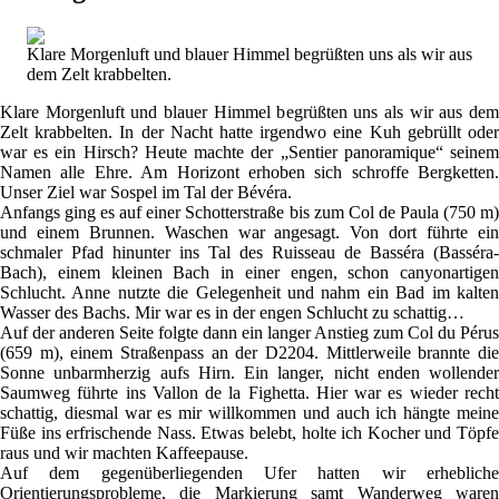
Klare Morgenluft und blauer Himmel begrüßten uns als wir aus
dem Zelt krabbelten.
Klare Morgenluft und blauer Himmel begrüßten uns als wir aus dem
Zelt krabbelten. In der Nacht hatte irgendwo eine Kuh gebrüllt oder
war es ein Hirsch? Heute machte der „Sentier panoramique“ seinem
Namen alle Ehre. Am Horizont erhoben sich schroffe Bergketten.
Unser Ziel war Sospel im Tal der Bévéra.
Anfangs ging es auf einer Schotterstraße bis zum Col de Paula (750 m)
und einem Brunnen. Waschen war angesagt. Von dort führte ein
schmaler Pfad hinunter ins Tal des Ruisseau de Basséra (Basséra-
Bach), einem kleinen Bach in einer engen, schon canyonartigen
Schlucht. Anne nutzte die Gelegenheit und nahm ein Bad im kalten
Wasser des Bachs. Mir war es in der engen Schlucht zu schattig…
Auf der anderen Seite folgte dann ein langer Anstieg zum Col du Pérus
(659 m), einem Straßenpass an der D2204. Mittlerweile brannte die
Sonne unbarmherzig aufs Hirn. Ein langer, nicht enden wollender
Saumweg führte ins Vallon de la Fighetta. Hier war es wieder recht
schattig, diesmal war es mir willkommen und auch ich hängte meine
Füße ins erfrischende Nass. Etwas belebt, holte ich Kocher und Töpfe
raus und wir machten Kaffeepause.
Auf dem gegenüberliegenden Ufer hatten wir erhebliche
Orientierungsprobleme, die Markierung samt Wanderweg waren