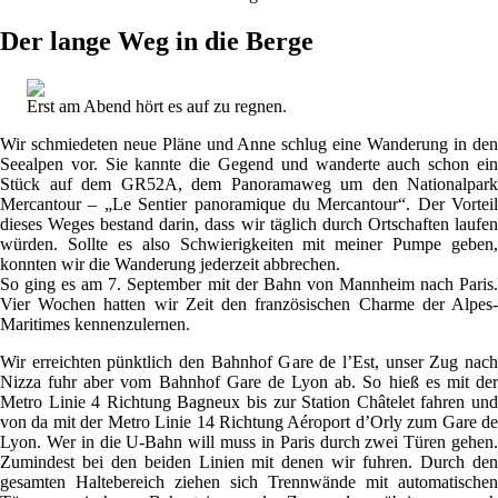
Der lange Weg in die Berge
Erst am Abend hört es auf zu regnen.
Wir schmiedeten neue Pläne und Anne schlug eine Wanderung in den
Seealpen vor. Sie kannte die Gegend und wanderte auch schon ein
Stück auf dem GR52A, dem Panoramaweg um den Nationalpark
Mercantour – „Le Sentier panoramique du Mercantour“. Der Vorteil
dieses Weges bestand darin, dass wir täglich durch Ortschaften laufen
würden. Sollte es also Schwierigkeiten mit meiner Pumpe geben,
konnten wir die Wanderung jederzeit abbrechen.
So ging es am 7. September mit der Bahn von Mannheim nach Paris.
Vier Wochen hatten wir Zeit den französischen Charme der Alpes-
Maritimes kennenzulernen.
Wir erreichten pünktlich den Bahnhof Gare de l’Est, unser Zug nach
Nizza fuhr aber vom Bahnhof Gare de Lyon ab. So hieß es mit der
Metro Linie 4 Richtung Bagneux bis zur Station Châtelet fahren und
von da mit der Metro Linie 14 Richtung Aéroport d’Orly zum Gare de
Lyon. Wer in die U-Bahn will muss in Paris durch zwei Türen gehen.
Zumindest bei den beiden Linien mit denen wir fuhren. Durch den
gesamten Haltebereich ziehen sich Trennwände mit automatischen