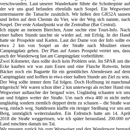
verschwunden. Laut unserer Wanderkarte führte die Schotterpiste auf
der wir uns grad befanden ebenfalls nach Sospel. Ein Wegweiser
untermauerte die Tatsache zusätzlich. Wir ließen den GR52A sausen
und liefen auf dem Chemin du Vier, wie der Weg sich nannte, nach
Sospel. Der erste Anlaufpunkt war die Zentralbar (Bar Central).
Ich nippte an meinem Bierchen, Anne suchte eine Touri-Info. Nach
einer halben Stunde tauchte sie wieder auf, mit Erfolg. In der Hand
hatte sie Prospekte und Karten. Laut der Dame von der Info sollte es
etwa 2 km von Sospel an der Straße nach Moulinet einen
Campingplatz geben. Der Plan auf Annes Prospekt verriet uns, dass
auch der Wanderweg fast am Campingplatz vorbeiführte.
Zwei Kilometer, dass sollte doch kein Problem sein. Im SPAR um die
Ecke kauften wir was zum Essen und eine Flasche Rotwein, beim
Bäcker noch ein Baguette für ein gemütliches Abendessen auf dem
Campingplatz und hofften in etwa einer halben Stunde am Ziel zu sein.
Der Weg sollte immer dem Tal folgen. Doch Hoffnung ist manchmal
trügerisch! Wir waren schon über 2 km unterwegs als rechter Hand ein
Wegweiser auftauchte der bergauf wies. Ungläubig schauten wir uns
an und folgten weiter der Straße. Um nach etwa 400 m nicht mehr
ungläubig sondern ziemlich deppert drein zu schauen – die Straße war
weg, einfach weg. Stattdessen klaffte ein riesiger Steilhang vor uns am
Berg, unmöglich weiterzulaufen. Ein Erdrutsch hatte am 14. April
2018 die Straße weggerissen, wie ich später herausfand. 200.000 m³
Land rutschten damals ins Tal.
Wir mussten zurück bis zum Wegweiser und den Wanderweg bergauf