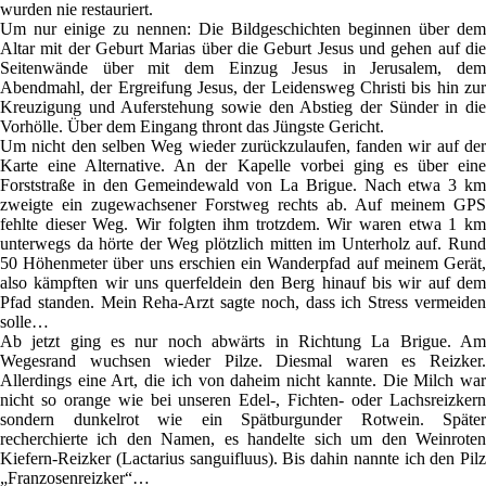
wurden nie restauriert.
Um nur einige zu nennen: Die Bildgeschichten beginnen über dem
Altar mit der Geburt Marias über die Geburt Jesus und gehen auf die
Seitenwände über mit dem Einzug Jesus in Jerusalem, dem
Abendmahl, der Ergreifung Jesus, der Leidensweg Christi bis hin zur
Kreuzigung und Auferstehung sowie den Abstieg der Sünder in die
Vorhölle. Über dem Eingang thront das Jüngste Gericht.
Um nicht den selben Weg wieder zurückzulaufen, fanden wir auf der
Karte eine Alternative. An der Kapelle vorbei ging es über eine
Forststraße in den Gemeindewald von La Brigue. Nach etwa 3 km
zweigte ein zugewachsener Forstweg rechts ab. Auf meinem GPS
fehlte dieser Weg. Wir folgten ihm trotzdem. Wir waren etwa 1 km
unterwegs da hörte der Weg plötzlich mitten im Unterholz auf. Rund
50 Höhenmeter über uns erschien ein Wanderpfad auf meinem Gerät,
also kämpften wir uns querfeldein den Berg hinauf bis wir auf dem
Pfad standen. Mein Reha-Arzt sagte noch, dass ich Stress vermeiden
solle…
Ab jetzt ging es nur noch abwärts in Richtung La Brigue. Am
Wegesrand wuchsen wieder Pilze. Diesmal waren es Reizker.
Allerdings eine Art, die ich von daheim nicht kannte. Die Milch war
nicht so orange wie bei unseren Edel-, Fichten- oder Lachsreizkern
sondern dunkelrot wie ein Spätburgunder Rotwein. Später
recherchierte ich den Namen, es handelte sich um den Weinroten
Kiefern-Reizker (Lactarius sanguifluus). Bis dahin nannte ich den Pilz
„Franzosenreizker“…