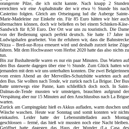
orangerote Pilze, die ich nicht kannte. Nach knapp 2 Stunden
erreichten wir eine Asphaltstraße der wir etwa ½ Stunde bis nach
Casterino folgten. Gleich am Ortseingang lud die Auberge Sainte-
Marie-Madeleine zur Einkehr ein. Für 85 Euro hätten wir hier auch
übernachten können, doch wir beließen es bei einem Schinken-Käse-
Sandwich für 8,50 Euro. Der Ort war uns zu touristisch. Die Dame
von der Bedienung sprach perfekt deutsch. Sie hatte 17 Jahre in
Ludwigshafen gearbeitet. Von ihr erfuhren wir, dass die Bahnstrecke
Nizza – Breil-sur-Roya erneuert wird und deshalb zurzeit keine Züge
fahren. Mit dem Hochwasser vom Herbst 2020 hatte das also nichts zu
tun.
Bis zur Bushaltestelle waren es nur ein paar Minuten. Das Warten auf
den Bus dauerte dagegen über eine ½ Stunde. Zum Glück hatten wir
jemanden mit dem wir uns unterhalten konnten. Die zwei Belgierinnen
vom ersten Abend an der Merveilles-Schutzhütte warteten auch auf
den Bus. Sie wollten nach Tende, wir zurück nach La Brigue. Der Bus
hatte unterwegs eine Panne, kam schließlich doch noch. In Saint-
Dalmas-de-Tende mussten wir umsteigen, brauchten aufgrund der
Verspätung aber nur 15 Minuten auf den Anschlussbus nach La Brigue
warten.
Zurück am Campingplatz hieß es Akkus aufladen, warm duschen und
Wäsche waschen. Heute war Sonntag und somit konnten wir nichts
einkaufen. Leider hatte der Lebensmittelladen auch Montag
geschlossen – fermé, das hieß wir mussten noch eine Nacht bleiben.
Geöffnet hatte dagegen das Haus der Wunder (La Casa des