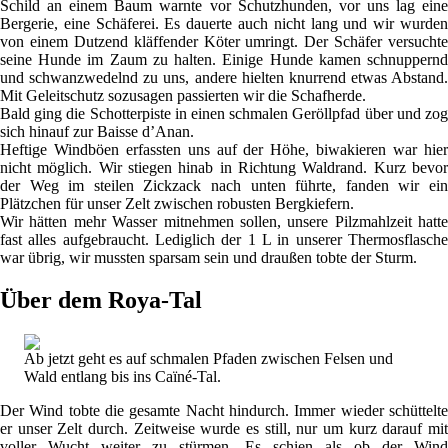
Schild an einem Baum warnte vor Schutzhunden, vor uns lag eine
Bergerie, eine Schäferei. Es dauerte auch nicht lang und wir wurden
von einem Dutzend kläffender Köter umringt. Der Schäfer versuchte
seine Hunde im Zaum zu halten. Einige Hunde kamen schnuppernd
und schwanzwedelnd zu uns, andere hielten knurrend etwas Abstand.
Mit Geleitschutz sozusagen passierten wir die Schafherde.
Bald ging die Schotterpiste in einen schmalen Geröllpfad über und zog
sich hinauf zur Baisse d’Anan.
Heftige Windböen erfassten uns auf der Höhe, biwakieren war hier
nicht möglich. Wir stiegen hinab in Richtung Waldrand. Kurz bevor
der Weg im steilen Zickzack nach unten führte, fanden wir ein
Plätzchen für unser Zelt zwischen robusten Bergkiefern.
Wir hätten mehr Wasser mitnehmen sollen, unsere Pilzmahlzeit hatte
fast alles aufgebraucht. Lediglich der 1 L in unserer Thermosflasche
war übrig, wir mussten sparsam sein und draußen tobte der Sturm.
Über dem Roya-Tal
Ab jetzt geht es auf schmalen Pfaden zwischen Felsen und
Wald entlang bis ins Caïné-Tal.
Der Wind tobte die gesamte Nacht hindurch. Immer wieder schüttelte
er unser Zelt durch. Zeitweise wurde es still, nur um kurz darauf mit
voller Wucht weiter zu stürmen. Es schien als ob der Wind