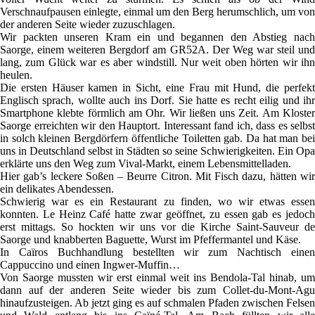
Verschnaufpausen einlegte, einmal um den Berg herumschlich, um von
der anderen Seite wieder zuzuschlagen.
Wir packten unseren Kram ein und begannen den Abstieg nach
Saorge, einem weiteren Bergdorf am GR52A. Der Weg war steil und
lang, zum Glück war es aber windstill. Nur weit oben hörten wir ihn
heulen.
Die ersten Häuser kamen in Sicht, eine Frau mit Hund, die perfekt
Englisch sprach, wollte auch ins Dorf. Sie hatte es recht eilig und ihr
Smartphone klebte förmlich am Ohr. Wir ließen uns Zeit. Am Kloster
Saorge erreichten wir den Hauptort. Interessant fand ich, dass es selbst
in solch kleinen Bergdörfern öffentliche Toiletten gab. Da hat man bei
uns in Deutschland selbst in Städten so seine Schwierigkeiten. Ein Opa
erklärte uns den Weg zum Vival-Markt, einem Lebensmittelladen.
Hier gab’s leckere Soßen – Beurre Citron. Mit Fisch dazu, hätten wir
ein delikates Abendessen.
Schwierig war es ein Restaurant zu finden, wo wir etwas essen
konnten. Le Heinz Café hatte zwar geöffnet, zu essen gab es jedoch
erst mittags. So hockten wir uns vor die Kirche Saint-Sauveur de
Saorge und knabberten Baguette, Wurst im Pfeffermantel und Käse.
In Caïros Buchhandlung bestellten wir zum Nachtisch einen
Cappuccino und einen Ingwer-Muffin…
Von Saorge mussten wir erst einmal weit ins Bendola-Tal hinab, um
dann auf der anderen Seite wieder bis zum Collet-du-Mont-Agu
hinaufzusteigen. Ab jetzt ging es auf schmalen Pfaden zwischen Felsen