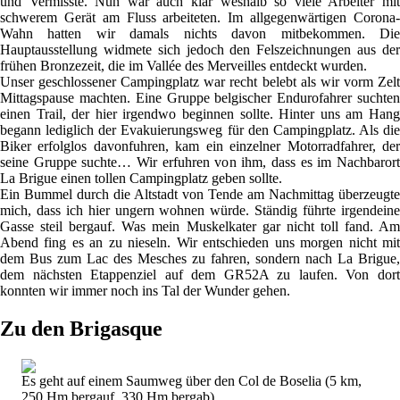
und Vermisste. Nun war auch klar weshalb so viele Arbeiter mit
schwerem Gerät am Fluss arbeiteten. Im allgegenwärtigen Corona-
Wahn hatten wir damals nichts davon mitbekommen. Die
Hauptausstellung widmete sich jedoch den Felszeichnungen aus der
frühen Bronzezeit, die im Vallée des Merveilles entdeckt wurden.
Unser geschlossener Campingplatz war recht belebt als wir vorm Zelt
Mittagspause machten. Eine Gruppe belgischer Endurofahrer suchten
einen Trail, der hier irgendwo beginnen sollte. Hinter uns am Hang
begann lediglich der Evakuierungsweg für den Campingplatz. Als die
Biker erfolglos davonfuhren, kam ein einzelner Motorradfahrer, der
seine Gruppe suchte… Wir erfuhren von ihm, dass es im Nachbarort
La Brigue einen tollen Campingplatz geben sollte.
Ein Bummel durch die Altstadt von Tende am Nachmittag überzeugte
mich, dass ich hier ungern wohnen würde. Ständig führte irgendeine
Gasse steil bergauf. Was mein Muskelkater gar nicht toll fand. Am
Abend fing es an zu nieseln. Wir entschieden uns morgen nicht mit
dem Bus zum Lac des Mesches zu fahren, sondern nach La Brigue,
dem nächsten Etappenziel auf dem GR52A zu laufen. Von dort
konnten wir immer noch ins Tal der Wunder gehen.
Zu den Brigasque
Es geht auf einem Saumweg über den Col de Boselia (5 km,
250 Hm bergauf, 330 Hm bergab).