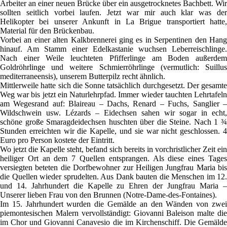
Arbeiter an einer neuen Brücke über ein ausgetrocknetes Bachbett. Wir
sollten seitlich vorbei laufen. Jetzt war mir auch klar was der
Helikopter bei unserer Ankunft in La Brigue transportiert hatte,
Material für den Brückenbau.
Vorbei an einer alten Kalkbrennerei ging es in Serpentinen den Hang
hinauf. Am Stamm einer Edelkastanie wuchsen Leberreischlinge.
Nach einer Weile leuchteten Pfifferlinge am Boden außerdem
Goldröhrlinge und weitere Schmierröhrlinge (vermutlich: Suillus
mediterraneensis), unserem Butterpilz recht ähnlich.
Mittlerweile hatte sich die Sonne tatsächlich durchgesetzt. Der gesamte
Weg war bis jetzt ein Naturlehrpfad. Immer wieder tauchten Lehrtafeln
am Wegesrand auf: Blaireau – Dachs, Renard – Fuchs, Sanglier –
Wildschwein usw. Lézards – Eidechsen sahen wir sogar in echt,
schöne große Smaragdeidechsen huschten über die Steine. Nach 1 ¾
Stunden erreichten wir die Kapelle, und sie war nicht geschlossen. 4
Euro pro Person kostete der Eintritt.
Wo jetzt die Kapelle steht, befand sich bereits in vorchristlicher Zeit ein
heiliger Ort an dem 7 Quellen entsprangen. Als diese eines Tages
versiegten beteten die Dorfbewohner zur Heiligen Jungfrau Maria bis
die Quellen wieder sprudelten. Aus Dank bauten die Menschen im 12.
und 14. Jahrhundert die Kapelle zu Ehren der Jungfrau Maria –
Unserer lieben Frau von den Brunnen (Notre-Dame-des-Fontaines).
Im 15. Jahrhundert wurden die Gemälde an den Wänden von zwei
piemontesischen Malern vervollständigt: Giovanni Baleison malte die
im Chor und Giovanni Canavesio die im Kirchenschiff. Die Gemälde