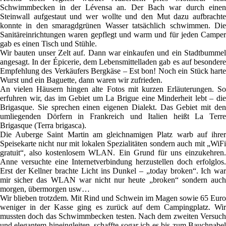
Schwimmbecken in der Lévensa an. Der Bach war durch einen
Steinwall aufgestaut und wer wollte und den Mut dazu aufbrachte
konnte in den smaragdgrünen Wasser tatsächlich schwimmen. Die
Sanitäreinrichtungen waren gepflegt und warm und für jeden Camper
gab es einen Tisch und Stühle.
Wir bauten unser Zelt auf. Dann war einkaufen und ein Stadtbummel
angesagt. In der Épicerie, dem Lebensmittelladen gab es auf besondere
Empfehlung des Verkäufers Bergkäse – Est bon! Noch ein Stück harte
Wurst und ein Baguette, dann waren wir zufrieden.
An vielen Häusern hingen alte Fotos mit kurzen Erläuterungen. So
erfuhren wir, das im Gebiet um La Brigue eine Minderheit lebt – die
Brigasque. Sie sprechen einen eigenen Dialekt. Das Gebiet mit den
umliegenden Dörfern in Frankreich und Italien heißt La Terre
Brigasque (Terra brigasca).
Die Auberge Saint Martin am gleichnamigen Platz warb auf ihrer
Speisekarte nicht nur mit lokalen Spezialitäten sondern auch mit „WiFi
gratuit“, also kostenlosem WLAN. Ein Grund für uns einzukehren.
Anne versuchte eine Internetverbindung herzustellen doch erfolglos.
Erst der Kellner brachte Licht ins Dunkel – „today broken“. Ich war
mir sicher das WLAN war nicht nur heute „broken“ sondern auch
morgen, übermorgen usw…
Wir blieben trotzdem. Mit Rind und Schwein im Magen sowie 65 Euro
weniger in der Kasse ging es zurück auf dem Campingplatz. Wir
mussten doch das Schwimmbecken testen. Nach dem zweiten Versuch
und elegantem hineingleiten, schaffte sogar ich es bis zum Bauchnabel