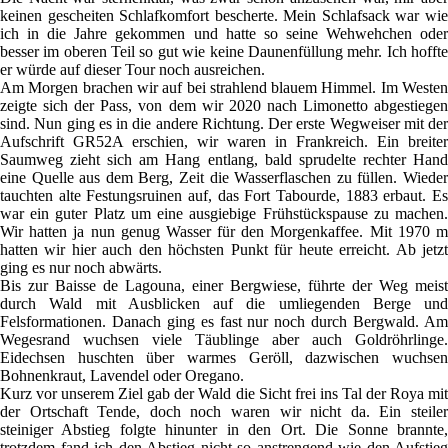
keinen gescheiten Schlafkomfort bescherte. Mein Schlafsack war wie
ich in die Jahre gekommen und hatte so seine Wehwehchen oder
besser im oberen Teil so gut wie keine Daunenfüllung mehr. Ich hoffte
er würde auf dieser Tour noch ausreichen.
Am Morgen brachen wir auf bei strahlend blauem Himmel. Im Westen
zeigte sich der Pass, von dem wir 2020 nach Limonetto abgestiegen
sind. Nun ging es in die andere Richtung. Der erste Wegweiser mit der
Aufschrift GR52A erschien, wir waren in Frankreich. Ein breiter
Saumweg zieht sich am Hang entlang, bald sprudelte rechter Hand
eine Quelle aus dem Berg, Zeit die Wasserflaschen zu füllen. Wieder
tauchten alte Festungsruinen auf, das Fort Tabourde, 1883 erbaut. Es
war ein guter Platz um eine ausgiebige Frühstückspause zu machen.
Wir hatten ja nun genug Wasser für den Morgenkaffee. Mit 1970 m
hatten wir hier auch den höchsten Punkt für heute erreicht. Ab jetzt
ging es nur noch abwärts.
Bis zur Baisse de Lagouna, einer Bergwiese, führte der Weg meist
durch Wald mit Ausblicken auf die umliegenden Berge und
Felsformationen. Danach ging es fast nur noch durch Bergwald. Am
Wegesrand wuchsen viele Täublinge aber auch Goldröhrlinge.
Eidechsen huschten über warmes Geröll, dazwischen wuchsen
Bohnenkraut, Lavendel oder Oregano.
Kurz vor unserem Ziel gab der Wald die Sicht frei ins Tal der Roya mit
der Ortschaft Tende, doch noch waren wir nicht da. Ein steiler
steiniger Abstieg folgte hinunter in den Ort. Die Sonne brannte,
trotzdem fand ich den Abstieg nicht so anstrengend wie den Aufstieg