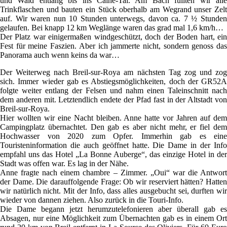
und Wald entlang bis ins Caïné-Tal. Am Bach füllten wir alle
Trinkflaschen und bauten ein Stück oberhalb am Wegrand unser Zelt
auf. Wir waren nun 10 Stunden unterwegs, davon ca. 7 ½ Stunden
gelaufen. Bei knapp 12 km Weglänge waren das grad mal 1,6 km/h…
Der Platz war einigermaßen windgeschützt, doch der Boden hart, ein
Fest für meine Faszien. Aber ich jammerte nicht, sondern genoss das
Panorama auch wenn keins da war…
Der Weiterweg nach Breil-sur-Roya am nächsten Tag zog und zog
sich. Immer wieder gab es Abstiegsmöglichkeiten, doch der GR52A
folgte weiter entlang der Felsen und nahm einen Taleinschnitt nach
dem anderen mit. Letztendlich endete der Pfad fast in der Altstadt von
Breil-sur-Roya.
Hier wollten wir eine Nacht bleiben. Anne hatte vor Jahren auf dem
Campingplatz übernachtet. Den gab es aber nicht mehr, er fiel dem
Hochwasser von 2020 zum Opfer. Immerhin gab es eine
Touristeninformation die auch geöffnet hatte. Die Dame in der Info
empfahl uns das Hotel „La Bonne Auberge“, das einzige Hotel in der
Stadt was offen war. Es lag in der Nähe.
Anne fragte nach einem chambre – Zimmer. „Oui“ war die Antwort
der Dame. Die darauffolgende Frage: Ob wir reserviert hätten? Hatten
wir natürlich nicht. Mit der Info, dass alles ausgebucht sei, durften wir
wieder von dannen ziehen. Also zurück in die Touri-Info.
Die Dame begann jetzt herumzutelefonieren aber überall gab es
Absagen, nur eine Möglichkeit zum Übernachten gab es in einem Ort