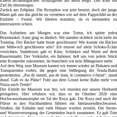
Einem archäologischen Schutzgebiet am Mont Bégo. Das wäre ein
Ziel für übermorgen.
Zurück am Zeltplatz. Die Rezeption war jetzt besetzt, doch der junge
Mann gab uns das gleiche zu verstehen wie auf dem Pappschild an der
Einfahrt – Fermé. Wir blieben trotzdem, da es niemanden zu
interessieren schien.
Das Aufstehen am Morgen war eine Tortur, ich spürte jeden
Beinmuskel. Anne ging es ähnlich. Wir standen sichtlich nicht mehr im
Training. Der Bäcker hatte heute geschlossen! Wie konnte ein Bäcker
am Mittwoch geschlossen sein? Ich musste auf mein Schoko-Éclair
verzichten. Stattdessen gab es Käse, Schinken und Wurst auf dem
Bauernmarkt. Der Verkäufer, ein Italiener, ließ uns von jedem Stück
eine Kostprobe zukommen, da brauchten wir kein Mittagessen mehr.
Auf dem Weg zum Museum kamen wir immer wieder an Plakaten und
Transparenten vorbei, die gegen eine Stilllegung der Tenda-Bahn
protestierten. „Pas de tunnel, pas de train, le commerce s’éteint“, stand
drauf. Gab es da Pläne? Fuhr aus dem Grund keine Bahn mehr von
Nizza nach Tende?
Der Eintritt ins Museum war frei, wir mussten nur unsere Herkunft
preisgeben. Hier erfuhren wir, dass es im Oktober 2020 eine
Hochwasserkatastrophe im Tal der Roya gab. Die Roya und auch die
Flüsse in den Nachbartälern führten ein Jahrtausendhochwasser.
Straßen, die Eisbahn und viele Häuser wurden zerstört, Die Strom-
und Wasserversorgung der Gemeinden brach zusammen. Es gab Tote