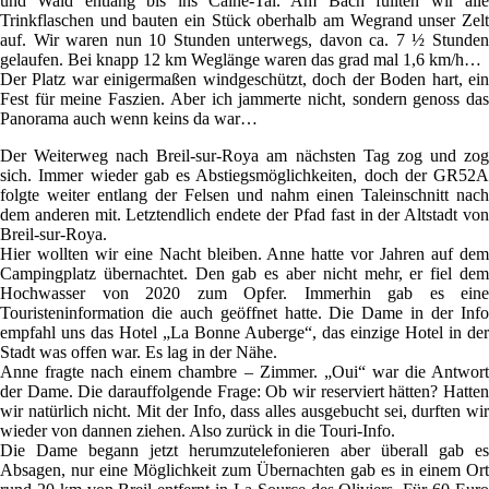
und Wald entlang bis ins Caïné-Tal. Am Bach füllten wir alle
Trinkflaschen und bauten ein Stück oberhalb am Wegrand unser Zelt
auf. Wir waren nun 10 Stunden unterwegs, davon ca. 7 ½ Stunden
gelaufen. Bei knapp 12 km Weglänge waren das grad mal 1,6 km/h…
Der Platz war einigermaßen windgeschützt, doch der Boden hart, ein
Fest für meine Faszien. Aber ich jammerte nicht, sondern genoss das
Panorama auch wenn keins da war…
Der Weiterweg nach Breil-sur-Roya am nächsten Tag zog und zog
sich. Immer wieder gab es Abstiegsmöglichkeiten, doch der GR52A
folgte weiter entlang der Felsen und nahm einen Taleinschnitt nach
dem anderen mit. Letztendlich endete der Pfad fast in der Altstadt von
Breil-sur-Roya.
Hier wollten wir eine Nacht bleiben. Anne hatte vor Jahren auf dem
Campingplatz übernachtet. Den gab es aber nicht mehr, er fiel dem
Hochwasser von 2020 zum Opfer. Immerhin gab es eine
Touristeninformation die auch geöffnet hatte. Die Dame in der Info
empfahl uns das Hotel „La Bonne Auberge“, das einzige Hotel in der
Stadt was offen war. Es lag in der Nähe.
Anne fragte nach einem chambre – Zimmer. „Oui“ war die Antwort
der Dame. Die darauffolgende Frage: Ob wir reserviert hätten? Hatten
wir natürlich nicht. Mit der Info, dass alles ausgebucht sei, durften wir
wieder von dannen ziehen. Also zurück in die Touri-Info.
Die Dame begann jetzt herumzutelefonieren aber überall gab es
Absagen, nur eine Möglichkeit zum Übernachten gab es in einem Ort