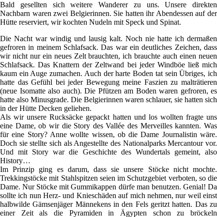
Bald gesellten sich weitere Wanderer zu uns. Unsere direkten
Nachbarn waren zwei Belgierinnen. Sie hatten ihr Abendessen auf der
Hütte reserviert, wir kochten Nudeln mit Speck und Spinat.
Die Nacht war windig und lausig kalt. Noch nie hatte ich dermaßen
gefroren in meinem Schlafsack. Das war ein deutliches Zeichen, dass
wir nicht nur ein neues Zelt brauchten, ich brauchte auch einen neuen
Schlafsack. Das Knattern der Zeltwand bei jeder Windböe ließ mich
kaum ein Auge zumachen. Auch der harte Boden tat sein Übriges, ich
hatte das Gefühl bei jeder Bewegung meine Faszien zu malträtieren
(neue Isomatte also auch). Die Pfützen am Boden waren gefroren, es
hatte also Minusgrade. Die Belgierinnen waren schlauer, sie hatten sich
in der Hütte Decken geliehen.
Als wir unsere Rucksäcke gepackt hatten und los wollten fragte uns
eine Dame, ob wir die Story des Vallée des Merveilles kannten. Was
für eine Story? Anne wollte wissen, ob die Dame Journalistin wäre.
Doch sie stellte sich als Angestellte des Nationalparks Mercantour vor.
Und mit Story war die Geschichte des Wundertals gemeint, also
History…
Im Prinzip ging es darum, dass sie unsere Stöcke nicht mochte.
Trekkingstöcke mit Stahlspitzen seien im Schutzgebiet verboten, so die
Dame. Nur Stöcke mit Gummikappen dürfe man benutzen. Genial! Da
sollte ich nun Herz- und Knieschäden auf mich nehmen, nur weil einst
halbwilde Gämsenjäger Männekens in den Fels geritzt hatten. Das zu
einer Zeit als die Pyramiden in Ägypten schon zu bröckeln