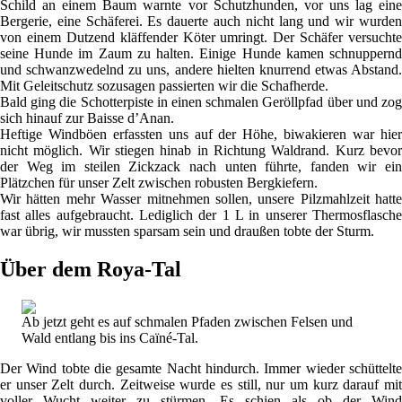
Schild an einem Baum warnte vor Schutzhunden, vor uns lag eine
Bergerie, eine Schäferei. Es dauerte auch nicht lang und wir wurden
von einem Dutzend kläffender Köter umringt. Der Schäfer versuchte
seine Hunde im Zaum zu halten. Einige Hunde kamen schnuppernd
und schwanzwedelnd zu uns, andere hielten knurrend etwas Abstand.
Mit Geleitschutz sozusagen passierten wir die Schafherde.
Bald ging die Schotterpiste in einen schmalen Geröllpfad über und zog
sich hinauf zur Baisse d’Anan.
Heftige Windböen erfassten uns auf der Höhe, biwakieren war hier
nicht möglich. Wir stiegen hinab in Richtung Waldrand. Kurz bevor
der Weg im steilen Zickzack nach unten führte, fanden wir ein
Plätzchen für unser Zelt zwischen robusten Bergkiefern.
Wir hätten mehr Wasser mitnehmen sollen, unsere Pilzmahlzeit hatte
fast alles aufgebraucht. Lediglich der 1 L in unserer Thermosflasche
war übrig, wir mussten sparsam sein und draußen tobte der Sturm.
Über dem Roya-Tal
Ab jetzt geht es auf schmalen Pfaden zwischen Felsen und
Wald entlang bis ins Caïné-Tal.
Der Wind tobte die gesamte Nacht hindurch. Immer wieder schüttelte
er unser Zelt durch. Zeitweise wurde es still, nur um kurz darauf mit
voller Wucht weiter zu stürmen. Es schien als ob der Wind