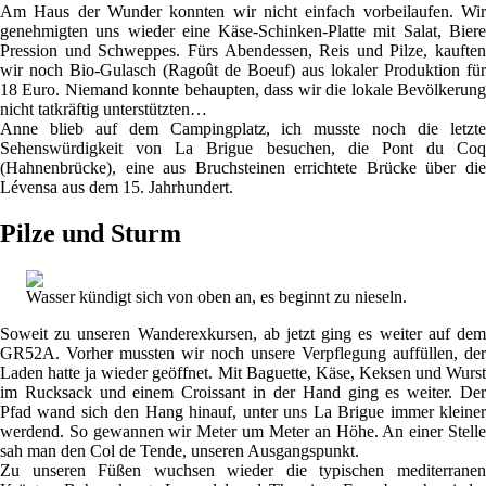
Am Haus der Wunder konnten wir nicht einfach vorbeilaufen. Wir
genehmigten uns wieder eine Käse-Schinken-Platte mit Salat, Biere
Pression und Schweppes. Fürs Abendessen, Reis und Pilze, kauften
wir noch Bio-Gulasch (Ragoût de Boeuf) aus lokaler Produktion für
18 Euro. Niemand konnte behaupten, dass wir die lokale Bevölkerung
nicht tatkräftig unterstützten…
Anne blieb auf dem Campingplatz, ich musste noch die letzte
Sehenswürdigkeit von La Brigue besuchen, die Pont du Coq
(Hahnenbrücke), eine aus Bruchsteinen errichtete Brücke über die
Lévensa aus dem 15. Jahrhundert.
Pilze und Sturm
Wasser kündigt sich von oben an, es beginnt zu nieseln.
Soweit zu unseren Wanderexkursen, ab jetzt ging es weiter auf dem
GR52A. Vorher mussten wir noch unsere Verpflegung auffüllen, der
Laden hatte ja wieder geöffnet. Mit Baguette, Käse, Keksen und Wurst
im Rucksack und einem Croissant in der Hand ging es weiter. Der
Pfad wand sich den Hang hinauf, unter uns La Brigue immer kleiner
werdend. So gewannen wir Meter um Meter an Höhe. An einer Stelle
sah man den Col de Tende, unseren Ausgangspunkt.
Zu unseren Füßen wuchsen wieder die typischen mediterranen