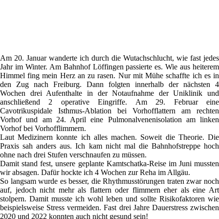
Am 20. Januar wanderte ich durch die Wutachschlucht, wie fast jedes
Jahr im Winter. Am Bahnhof Löffingen passierte es. Wie aus heiterem
Himmel fing mein Herz an zu rasen. Nur mit Mühe schaffte ich es in
den Zug nach Freiburg. Dann folgten innerhalb der nächsten 4
Wochen drei Aufenthalte in der Notaufnahme der Uniklinik und
anschließend 2 operative Eingriffe. Am 29. Februar eine
Cavotrikuspidale Isthmus-Ablation bei Vorhofflattern am rechten
Vorhof und am 24. April eine Pulmonalvenenisolation am linken
Vorhof bei Vorhofflimmern.
Laut Medizinern konnte ich alles machen. Soweit die Theorie. Die
Praxis sah anders aus. Ich kam nicht mal die Bahnhofstreppe hoch
ohne nach drei Stufen verschnaufen zu müssen.
Damit stand fest, unsere geplante Kamtschatka-Reise im Juni mussten
wir absagen. Dafür hockte ich 4 Wochen zur Reha im Allgäu.
So langsam wurde es besser, die Rhythmusstörungen traten zwar noch
auf, jedoch nicht mehr als flattern oder flimmern eher als eine Art
stolpern. Damit musste ich wohl leben und sollte Risikofaktoren wie
beispielsweise Stress vermeiden. Fast drei Jahre Dauerstress zwischen
2020 und 2022 konnten auch nicht gesund sein!