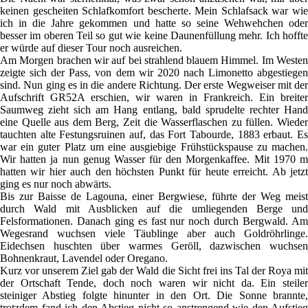
keinen gescheiten Schlafkomfort bescherte. Mein Schlafsack war wie
ich in die Jahre gekommen und hatte so seine Wehwehchen oder
besser im oberen Teil so gut wie keine Daunenfüllung mehr. Ich hoffte
er würde auf dieser Tour noch ausreichen.
Am Morgen brachen wir auf bei strahlend blauem Himmel. Im Westen
zeigte sich der Pass, von dem wir 2020 nach Limonetto abgestiegen
sind. Nun ging es in die andere Richtung. Der erste Wegweiser mit der
Aufschrift GR52A erschien, wir waren in Frankreich. Ein breiter
Saumweg zieht sich am Hang entlang, bald sprudelte rechter Hand
eine Quelle aus dem Berg, Zeit die Wasserflaschen zu füllen. Wieder
tauchten alte Festungsruinen auf, das Fort Tabourde, 1883 erbaut. Es
war ein guter Platz um eine ausgiebige Frühstückspause zu machen.
Wir hatten ja nun genug Wasser für den Morgenkaffee. Mit 1970 m
hatten wir hier auch den höchsten Punkt für heute erreicht. Ab jetzt
ging es nur noch abwärts.
Bis zur Baisse de Lagouna, einer Bergwiese, führte der Weg meist
durch Wald mit Ausblicken auf die umliegenden Berge und
Felsformationen. Danach ging es fast nur noch durch Bergwald. Am
Wegesrand wuchsen viele Täublinge aber auch Goldröhrlinge.
Eidechsen huschten über warmes Geröll, dazwischen wuchsen
Bohnenkraut, Lavendel oder Oregano.
Kurz vor unserem Ziel gab der Wald die Sicht frei ins Tal der Roya mit
der Ortschaft Tende, doch noch waren wir nicht da. Ein steiler
steiniger Abstieg folgte hinunter in den Ort. Die Sonne brannte,
trotzdem fand ich den Abstieg nicht so anstrengend wie den Aufstieg