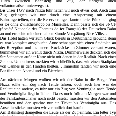
Türen zwischen Bahnsteig und Zug, der übrigens auch
vollautomatisch unterwegs ist.
Bis unser TGV nach Nizza fuhr hatten wir noch etwas Zeit. Auch zum
Zug gelangten wir nur durch eine Absperrung mit einem
Bahnangestellten, der die Reservierungen kontrollierte. Pünktlich ging
es los ohne Zwischenstopp bis Marseilles. Dann passte sich die SNCF
(Société Nationale des Chemins de fer Français) der Deutschen Bahn
an und erreichte mit einer halben Stunde Verspätung Nice Ville…
Das Hotel hatten wir zum Glück bereits in Deutschland gebucht, denn
es war komplett ausgebucht. Anne schnappte sich einen Stadtplan an
der Rezeption und als unsere Rucksäcke im Zimmer verstaut waren,
bummelten wir ein wenig durch Nizza. Dummerweise deckten sich die
Straßennamen auf der Karte nicht mit denen in der Realität. Nach einer
Zeit des Umherirrens merkten wir schließlich, dass wir einen Stadtplan
von Cannes in den Händen hielten… Immerhin fanden wir noch eine
Bar für einen Aperol und ein Bierchen.
Am nächsten Morgen wollten wir mit der Bahn in die Berge. Von
Nizza sollte ein Zug nach Tende fahren, doch auch hier war die
Realität eine andere, es fuhr nur ein Zug von Ventimiglia nach Tende
und Ventimiglia liegt in Italien. Da es noch früh am Morgen war und
der Fahrkartenschalter noch nicht besetzt, mussten wir den Automaten
bemühen und der spuckte nur ein Ticket bis Ventimiglia aus. Das
Anschlussticket mussten wir vermutlich dort kaufen.
Am Bahnsteig drängelten die Leute als der Zug einfuhr. Ein fetter Typ