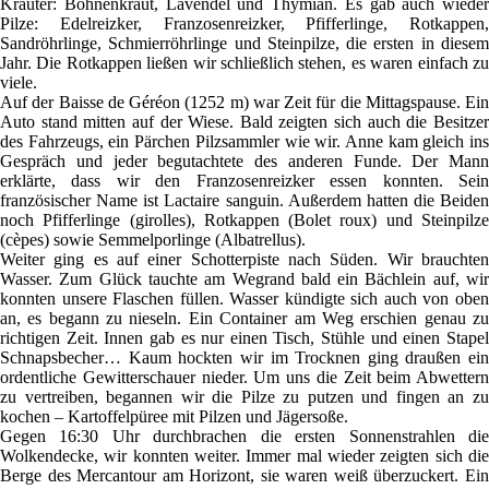
Kräuter: Bohnenkraut, Lavendel und Thymian. Es gab auch wieder
Pilze: Edelreizker, Franzosenreizker, Pfifferlinge, Rotkappen,
Sandröhrlinge, Schmierröhrlinge und Steinpilze, die ersten in diesem
Jahr. Die Rotkappen ließen wir schließlich stehen, es waren einfach zu
viele.
Auf der Baisse de Géréon (1252 m) war Zeit für die Mittagspause. Ein
Auto stand mitten auf der Wiese. Bald zeigten sich auch die Besitzer
des Fahrzeugs, ein Pärchen Pilzsammler wie wir. Anne kam gleich ins
Gespräch und jeder begutachtete des anderen Funde. Der Mann
erklärte, dass wir den Franzosenreizker essen konnten. Sein
französischer Name ist Lactaire sanguin. Außerdem hatten die Beiden
noch Pfifferlinge (girolles), Rotkappen (Bolet roux) und Steinpilze
(cèpes) sowie Semmelporlinge (Albatrellus).
Weiter ging es auf einer Schotterpiste nach Süden. Wir brauchten
Wasser. Zum Glück tauchte am Wegrand bald ein Bächlein auf, wir
konnten unsere Flaschen füllen. Wasser kündigte sich auch von oben
an, es begann zu nieseln. Ein Container am Weg erschien genau zu
richtigen Zeit. Innen gab es nur einen Tisch, Stühle und einen Stapel
Schnapsbecher… Kaum hockten wir im Trocknen ging draußen ein
ordentliche Gewitterschauer nieder. Um uns die Zeit beim Abwettern
zu vertreiben, begannen wir die Pilze zu putzen und fingen an zu
kochen – Kartoffelpüree mit Pilzen und Jägersoße.
Gegen 16:30 Uhr durchbrachen die ersten Sonnenstrahlen die
Wolkendecke, wir konnten weiter. Immer mal wieder zeigten sich die
Berge des Mercantour am Horizont, sie waren weiß überzuckert. Ein