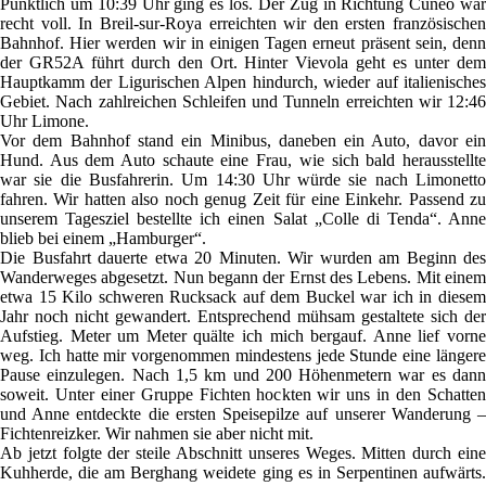
Pünktlich um 10:39 Uhr ging es los. Der Zug in Richtung Cuneo war
recht voll. In Breil-sur-Roya erreichten wir den ersten französischen
Bahnhof. Hier werden wir in einigen Tagen erneut präsent sein, denn
der GR52A führt durch den Ort. Hinter Vievola geht es unter dem
Hauptkamm der Ligurischen Alpen hindurch, wieder auf italienisches
Gebiet. Nach zahlreichen Schleifen und Tunneln erreichten wir 12:46
Uhr Limone.
Vor dem Bahnhof stand ein Minibus, daneben ein Auto, davor ein
Hund. Aus dem Auto schaute eine Frau, wie sich bald herausstellte
war sie die Busfahrerin. Um 14:30 Uhr würde sie nach Limonetto
fahren. Wir hatten also noch genug Zeit für eine Einkehr. Passend zu
unserem Tagesziel bestellte ich einen Salat „Colle di Tenda“. Anne
blieb bei einem „Hamburger“.
Die Busfahrt dauerte etwa 20 Minuten. Wir wurden am Beginn des
Wanderweges abgesetzt. Nun begann der Ernst des Lebens. Mit einem
etwa 15 Kilo schweren Rucksack auf dem Buckel war ich in diesem
Jahr noch nicht gewandert. Entsprechend mühsam gestaltete sich der
Aufstieg. Meter um Meter quälte ich mich bergauf. Anne lief vorne
weg. Ich hatte mir vorgenommen mindestens jede Stunde eine längere
Pause einzulegen. Nach 1,5 km und 200 Höhenmetern war es dann
soweit. Unter einer Gruppe Fichten hockten wir uns in den Schatten
und Anne entdeckte die ersten Speisepilze auf unserer Wanderung –
Fichtenreizker. Wir nahmen sie aber nicht mit.
Ab jetzt folgte der steile Abschnitt unseres Weges. Mitten durch eine
Kuhherde, die am Berghang weidete ging es in Serpentinen aufwärts.