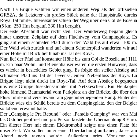
Nach La Brigue wählten wir einen anderen Weg als den offiziellen
GR52A, da Letzterer ein großes Stück nahe der Hauptstraße durchs
Roya-Tal führte. Interessanter schien der Weg über den Col de Boselia
(5 km, 250 Hm bergauf, 330 Hm bergab).
Der erste Abschnitt war recht steil. Der Wanderweg begann gleich
hinter unserem Zeltplatz auf dem Fluchtweg vom Campingplatz. Es
ging auf einem schmalen Pfad durch den Wald bis auf etwa 1100 m.
Der Wald wich zurück und auf einem Schotterpfad wanderten wir auf
einer Höhe mit Blick tief hinab ins Tal der Roya.
Nun lief der Pfad auf konstanter Höhe bis zum Col de Boselia auf 1111
m. Ein paar Wohn- und Bienenhäuser waren die ersten Hinweise, dass
es wieder in besiedeltes Gebiet ging. Es folgte ein steiler Abstieg auf
schmalem Pfad ins Tal der Lévensa, einem Nebenfluss der Roya. La
Brigue liegt nicht direkt im Roya-Tal. Auf dem Abstieg begegneten
uns eine Gruppe Insektensammler mit Netzkeschern. Ein Helikopter
holte lärmend Baumaterial vom Parkplatz an der Brücke, die über den
Fluss führte und verschwand am gegenüberliegenden Hang. Hinter der
Brücke wies ein Schild bereits zu dem Campingplatz, den der Belgier
so lobend erwähnt hatte.
Der „Camping le Pra Reound“ oder „Paradis Camping“ war von Mai
bis Oktober geöffnet und pro Person kostete die Übernachtung 8 Euro.
Ein älterer Herr mit einem Elektromobil zeigte uns einen Platz für
unser Zelt. Wir sollten unter einer Überdachung aufbauen, da es am
Abend noch regnen würde. Außerdem pries Monsieur sein