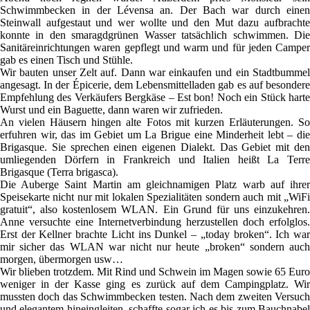
Schwimmbecken in der Lévensa an. Der Bach war durch einen
Steinwall aufgestaut und wer wollte und den Mut dazu aufbrachte
konnte in den smaragdgrünen Wasser tatsächlich schwimmen. Die
Sanitäreinrichtungen waren gepflegt und warm und für jeden Camper
gab es einen Tisch und Stühle.
Wir bauten unser Zelt auf. Dann war einkaufen und ein Stadtbummel
angesagt. In der Épicerie, dem Lebensmittelladen gab es auf besondere
Empfehlung des Verkäufers Bergkäse – Est bon! Noch ein Stück harte
Wurst und ein Baguette, dann waren wir zufrieden.
An vielen Häusern hingen alte Fotos mit kurzen Erläuterungen. So
erfuhren wir, das im Gebiet um La Brigue eine Minderheit lebt – die
Brigasque. Sie sprechen einen eigenen Dialekt. Das Gebiet mit den
umliegenden Dörfern in Frankreich und Italien heißt La Terre
Brigasque (Terra brigasca).
Die Auberge Saint Martin am gleichnamigen Platz warb auf ihrer
Speisekarte nicht nur mit lokalen Spezialitäten sondern auch mit „WiFi
gratuit“, also kostenlosem WLAN. Ein Grund für uns einzukehren.
Anne versuchte eine Internetverbindung herzustellen doch erfolglos.
Erst der Kellner brachte Licht ins Dunkel – „today broken“. Ich war
mir sicher das WLAN war nicht nur heute „broken“ sondern auch
morgen, übermorgen usw…
Wir blieben trotzdem. Mit Rind und Schwein im Magen sowie 65 Euro
weniger in der Kasse ging es zurück auf dem Campingplatz. Wir
mussten doch das Schwimmbecken testen. Nach dem zweiten Versuch
und elegantem hineingleiten, schaffte sogar ich es bis zum Bauchnabel