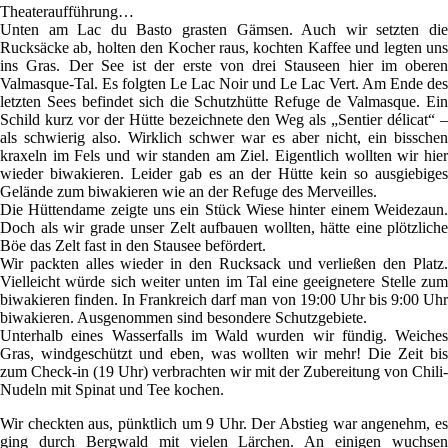
Theateraufführung…
Unten am Lac du Basto grasten Gämsen. Auch wir setzten die
Rucksäcke ab, holten den Kocher raus, kochten Kaffee und legten uns
ins Gras. Der See ist der erste von drei Stauseen hier im oberen
Valmasque-Tal. Es folgten Le Lac Noir und Le Lac Vert. Am Ende des
letzten Sees befindet sich die Schutzhütte Refuge de Valmasque. Ein
Schild kurz vor der Hütte bezeichnete den Weg als „Sentier délicat“ –
als schwierig also. Wirklich schwer war es aber nicht, ein bisschen
kraxeln im Fels und wir standen am Ziel. Eigentlich wollten wir hier
wieder biwakieren. Leider gab es an der Hütte kein so ausgiebiges
Gelände zum biwakieren wie an der Refuge des Merveilles.
Die Hüttendame zeigte uns ein Stück Wiese hinter einem Weidezaun.
Doch als wir grade unser Zelt aufbauen wollten, hätte eine plötzliche
Böe das Zelt fast in den Stausee befördert.
Wir packten alles wieder in den Rucksack und verließen den Platz.
Vielleicht würde sich weiter unten im Tal eine geeignetere Stelle zum
biwakieren finden. In Frankreich darf man von 19:00 Uhr bis 9:00 Uhr
biwakieren. Ausgenommen sind besondere Schutzgebiete.
Unterhalb eines Wasserfalls im Wald wurden wir fündig. Weiches
Gras, windgeschützt und eben, was wollten wir mehr! Die Zeit bis
zum Check-in (19 Uhr) verbrachten wir mit der Zubereitung von Chili-
Nudeln mit Spinat und Tee kochen.
Wir checkten aus, pünktlich um 9 Uhr. Der Abstieg war angenehm, es
ging durch Bergwald mit vielen Lärchen. An einigen wuchsen