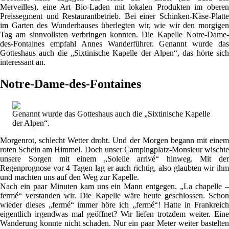
Merveilles), eine Art Bio-Laden mit lokalen Produkten im oberen
Preissegment und Restaurantbetrieb. Bei einer Schinken-Käse-Platte
im Garten des Wunderhauses überlegten wir, wie wir den morgigen
Tag am sinnvollsten verbringen konnten. Die Kapelle Notre-Dame-
des-Fontaines empfahl Annes Wanderführer. Genannt wurde das
Gotteshaus auch die „Sixtinische Kapelle der Alpen“, das hörte sich
interessant an.
Notre-Dame-des-Fontaines
Genannt wurde das Gotteshaus auch die „Sixtinische Kapelle
der Alpen“.
Morgenrot, schlecht Wetter droht. Und der Morgen begann mit einem
roten Schein am Himmel. Doch unser Campingplatz-Monsieur wischte
unsere Sorgen mit einem „Soleile arrivé“ hinweg. Mit der
Regenprognose vor 4 Tagen lag er auch richtig, also glaubten wir ihm
und machten uns auf den Weg zur Kapelle.
Nach ein paar Minuten kam uns ein Mann entgegen. „La chapelle –
fermé“ verstanden wir. Die Kapelle wäre heute geschlossen. Schon
wieder dieses „fermé“ immer höre ich „fermé“! Hatte in Frankreich
eigentlich irgendwas mal geöffnet? Wir liefen trotzdem weiter. Eine
Wanderung konnte nicht schaden. Nur ein paar Meter weiter bastelten