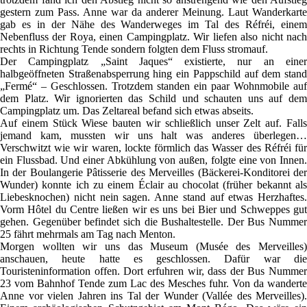
gestern zum Pass. Anne war da anderer Meinung. Laut Wanderkarte
gab es in der Nähe des Wanderweges im Tal des Réfréi, einem
Nebenfluss der Roya, einen Campingplatz. Wir liefen also nicht nach
rechts in Richtung Tende sondern folgten dem Fluss stromauf.
Der Campingplatz „Saint Jaques“ existierte, nur an einer
halbgeöffneten Straßenabsperrung hing ein Pappschild auf dem stand
„Fermé“ – Geschlossen. Trotzdem standen ein paar Wohnmobile auf
dem Platz. Wir ignorierten das Schild und schauten uns auf dem
Campingplatz um. Das Zeltareal befand sich etwas abseits.
Auf einem Stück Wiese bauten wir schließlich unser Zelt auf. Falls
jemand kam, mussten wir uns halt was anderes überlegen…
Verschwitzt wie wir waren, lockte förmlich das Wasser des Réfréi für
ein Flussbad. Und einer Abkühlung von außen, folgte eine von Innen.
In der Boulangerie Pâtisserie des Merveilles (Bäckerei-Konditorei der
Wunder) konnte ich zu einem Éclair au chocolat (früher bekannt als
Liebesknochen) nicht nein sagen. Anne stand auf etwas Herzhaftes.
Vorm Hôtel du Centre ließen wir es uns bei Bier und Schweppes gut
gehen. Gegenüber befindet sich die Bushaltestelle. Der Bus Nummer
25 fährt mehrmals am Tag nach Menton.
Morgen wollten wir uns das Museum (Musée des Merveilles)
anschauen, heute hatte es geschlossen. Dafür war die
Touristeninformation offen. Dort erfuhren wir, dass der Bus Nummer
23 vom Bahnhof Tende zum Lac des Mesches fuhr. Von da wanderte
Anne vor vielen Jahren ins Tal der Wunder (Vallée des Merveilles).