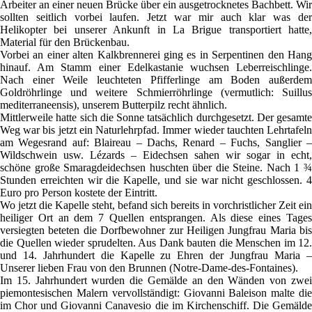
Arbeiter an einer neuen Brücke über ein ausgetrocknetes Bachbett. Wir
sollten seitlich vorbei laufen. Jetzt war mir auch klar was der
Helikopter bei unserer Ankunft in La Brigue transportiert hatte,
Material für den Brückenbau.
Vorbei an einer alten Kalkbrennerei ging es in Serpentinen den Hang
hinauf. Am Stamm einer Edelkastanie wuchsen Leberreischlinge.
Nach einer Weile leuchteten Pfifferlinge am Boden außerdem
Goldröhrlinge und weitere Schmierröhrlinge (vermutlich: Suillus
mediterraneensis), unserem Butterpilz recht ähnlich.
Mittlerweile hatte sich die Sonne tatsächlich durchgesetzt. Der gesamte
Weg war bis jetzt ein Naturlehrpfad. Immer wieder tauchten Lehrtafeln
am Wegesrand auf: Blaireau – Dachs, Renard – Fuchs, Sanglier –
Wildschwein usw. Lézards – Eidechsen sahen wir sogar in echt,
schöne große Smaragdeidechsen huschten über die Steine. Nach 1 ¾
Stunden erreichten wir die Kapelle, und sie war nicht geschlossen. 4
Euro pro Person kostete der Eintritt.
Wo jetzt die Kapelle steht, befand sich bereits in vorchristlicher Zeit ein
heiliger Ort an dem 7 Quellen entsprangen. Als diese eines Tages
versiegten beteten die Dorfbewohner zur Heiligen Jungfrau Maria bis
die Quellen wieder sprudelten. Aus Dank bauten die Menschen im 12.
und 14. Jahrhundert die Kapelle zu Ehren der Jungfrau Maria –
Unserer lieben Frau von den Brunnen (Notre-Dame-des-Fontaines).
Im 15. Jahrhundert wurden die Gemälde an den Wänden von zwei
piemontesischen Malern vervollständigt: Giovanni Baleison malte die
im Chor und Giovanni Canavesio die im Kirchenschiff. Die Gemälde