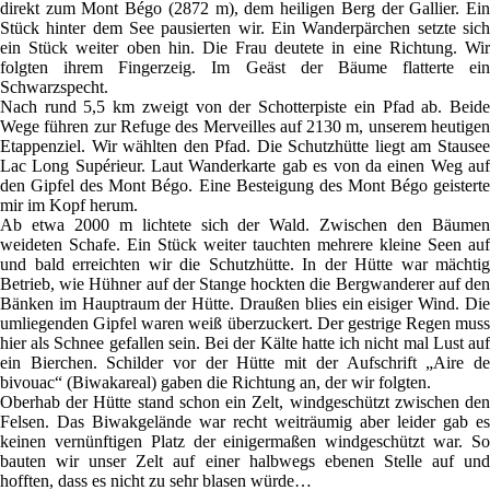
direkt zum Mont Bégo (2872 m), dem heiligen Berg der Gallier. Ein
Stück hinter dem See pausierten wir. Ein Wanderpärchen setzte sich
ein Stück weiter oben hin. Die Frau deutete in eine Richtung. Wir
folgten ihrem Fingerzeig. Im Geäst der Bäume flatterte ein
Schwarzspecht.
Nach rund 5,5 km zweigt von der Schotterpiste ein Pfad ab. Beide
Wege führen zur Refuge des Merveilles auf 2130 m, unserem heutigen
Etappenziel. Wir wählten den Pfad. Die Schutzhütte liegt am Stausee
Lac Long Supérieur. Laut Wanderkarte gab es von da einen Weg auf
den Gipfel des Mont Bégo. Eine Besteigung des Mont Bégo geisterte
mir im Kopf herum.
Ab etwa 2000 m lichtete sich der Wald. Zwischen den Bäumen
weideten Schafe. Ein Stück weiter tauchten mehrere kleine Seen auf
und bald erreichten wir die Schutzhütte. In der Hütte war mächtig
Betrieb, wie Hühner auf der Stange hockten die Bergwanderer auf den
Bänken im Hauptraum der Hütte. Draußen blies ein eisiger Wind. Die
umliegenden Gipfel waren weiß überzuckert. Der gestrige Regen muss
hier als Schnee gefallen sein. Bei der Kälte hatte ich nicht mal Lust auf
ein Bierchen. Schilder vor der Hütte mit der Aufschrift „Aire de
bivouac“ (Biwakareal) gaben die Richtung an, der wir folgten.
Oberhab der Hütte stand schon ein Zelt, windgeschützt zwischen den
Felsen. Das Biwakgelände war recht weiträumig aber leider gab es
keinen vernünftigen Platz der einigermaßen windgeschützt war. So
bauten wir unser Zelt auf einer halbwegs ebenen Stelle auf und
hofften, dass es nicht zu sehr blasen würde…