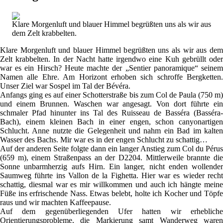
Klare Morgenluft und blauer Himmel begrüßten uns als wir aus
dem Zelt krabbelten.
Klare Morgenluft und blauer Himmel begrüßten uns als wir aus dem
Zelt krabbelten. In der Nacht hatte irgendwo eine Kuh gebrüllt oder
war es ein Hirsch? Heute machte der „Sentier panoramique“ seinem
Namen alle Ehre. Am Horizont erhoben sich schroffe Bergketten.
Unser Ziel war Sospel im Tal der Bévéra.
Anfangs ging es auf einer Schotterstraße bis zum Col de Paula (750 m)
und einem Brunnen. Waschen war angesagt. Von dort führte ein
schmaler Pfad hinunter ins Tal des Ruisseau de Basséra (Basséra-
Bach), einem kleinen Bach in einer engen, schon canyonartigen
Schlucht. Anne nutzte die Gelegenheit und nahm ein Bad im kalten
Wasser des Bachs. Mir war es in der engen Schlucht zu schattig…
Auf der anderen Seite folgte dann ein langer Anstieg zum Col du Pérus
(659 m), einem Straßenpass an der D2204. Mittlerweile brannte die
Sonne unbarmherzig aufs Hirn. Ein langer, nicht enden wollender
Saumweg führte ins Vallon de la Fighetta. Hier war es wieder recht
schattig, diesmal war es mir willkommen und auch ich hängte meine
Füße ins erfrischende Nass. Etwas belebt, holte ich Kocher und Töpfe
raus und wir machten Kaffeepause.
Auf dem gegenüberliegenden Ufer hatten wir erhebliche
Orientierungsprobleme, die Markierung samt Wanderweg waren