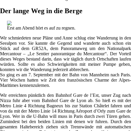
Der lange Weg in die Berge
Erst am Abend hört es auf zu regnen.
Wir schmiedeten neue Pläne und Anne schlug eine Wanderung in den
Seealpen vor. Sie kannte die Gegend und wanderte auch schon ein
Stück auf dem GR52A, dem Panoramaweg um den Nationalpark
Mercantour – „Le Sentier panoramique du Mercantour“. Der Vorteil
dieses Weges bestand darin, dass wir täglich durch Ortschaften laufen
würden. Sollte es also Schwierigkeiten mit meiner Pumpe geben,
konnten wir die Wanderung jederzeit abbrechen.
So ging es am 7. September mit der Bahn von Mannheim nach Paris.
Vier Wochen hatten wir Zeit den französischen Charme der Alpes-
Maritimes kennenzulernen.
Wir erreichten pünktlich den Bahnhof Gare de l’Est, unser Zug nach
Nizza fuhr aber vom Bahnhof Gare de Lyon ab. So hieß es mit der
Metro Linie 4 Richtung Bagneux bis zur Station Châtelet fahren und
von da mit der Metro Linie 14 Richtung Aéroport d’Orly zum Gare de
Lyon. Wer in die U-Bahn will muss in Paris durch zwei Türen gehen.
Zumindest bei den beiden Linien mit denen wir fuhren. Durch den
gesamten Haltebereich ziehen sich Trennwände mit automatischen