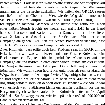
verschwunden. Laut unserer Wanderkarte führte die Schotterpiste auf
der wir uns grad befanden ebenfalls nach Sospel. Ein Wegweiser
untermauerte die Tatsache zusätzlich. Wir ließen den GR52A sausen
und liefen auf dem Chemin du Vier, wie der Weg sich nannte, nach
Sospel. Der erste Anlaufpunkt war die Zentralbar (Bar Central).
Ich nippte an meinem Bierchen, Anne suchte eine Touri-Info. Nach
einer halben Stunde tauchte sie wieder auf, mit Erfolg. In der Hand
hatte sie Prospekte und Karten. Laut der Dame von der Info sollte es
etwa 2 km von Sospel an der Straße nach Moulinet einen
Campingplatz geben. Der Plan auf Annes Prospekt verriet uns, dass
auch der Wanderweg fast am Campingplatz vorbeiführte.
Zwei Kilometer, dass sollte doch kein Problem sein. Im SPAR um die
Ecke kauften wir was zum Essen und eine Flasche Rotwein, beim
Bäcker noch ein Baguette für ein gemütliches Abendessen auf dem
Campingplatz und hofften in etwa einer halben Stunde am Ziel zu sein.
Der Weg sollte immer dem Tal folgen. Doch Hoffnung ist manchmal
trügerisch! Wir waren schon über 2 km unterwegs als rechter Hand ein
Wegweiser auftauchte der bergauf wies. Ungläubig schauten wir uns
an und folgten weiter der Straße. Um nach etwa 400 m nicht mehr
ungläubig sondern ziemlich deppert drein zu schauen – die Straße war
weg, einfach weg. Stattdessen klaffte ein riesiger Steilhang vor uns am
Berg, unmöglich weiterzulaufen. Ein Erdrutsch hatte am 14. April
2018 die Straße weggerissen, wie ich später herausfand. 200.000 m³
Land rutschten damals ins Tal.
Wir mussten zurück bis zum Wegweiser und den Wanderweg bergauf