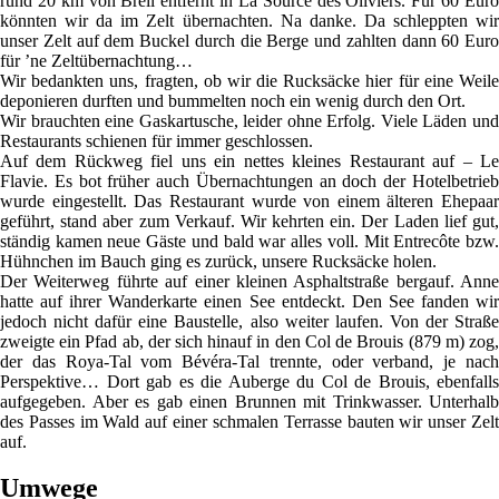
rund 20 km von Breil entfernt in La Source des Oliviers. Für 60 Euro
könnten wir da im Zelt übernachten. Na danke. Da schleppten wir
unser Zelt auf dem Buckel durch die Berge und zahlten dann 60 Euro
für ’ne Zeltübernachtung…
Wir bedankten uns, fragten, ob wir die Rucksäcke hier für eine Weile
deponieren durften und bummelten noch ein wenig durch den Ort.
Wir brauchten eine Gaskartusche, leider ohne Erfolg. Viele Läden und
Restaurants schienen für immer geschlossen.
Auf dem Rückweg fiel uns ein nettes kleines Restaurant auf – Le
Flavie. Es bot früher auch Übernachtungen an doch der Hotelbetrieb
wurde eingestellt. Das Restaurant wurde von einem älteren Ehepaar
geführt, stand aber zum Verkauf. Wir kehrten ein. Der Laden lief gut,
ständig kamen neue Gäste und bald war alles voll. Mit Entrecôte bzw.
Hühnchen im Bauch ging es zurück, unsere Rucksäcke holen.
Der Weiterweg führte auf einer kleinen Asphaltstraße bergauf. Anne
hatte auf ihrer Wanderkarte einen See entdeckt. Den See fanden wir
jedoch nicht dafür eine Baustelle, also weiter laufen. Von der Straße
zweigte ein Pfad ab, der sich hinauf in den Col de Brouis (879 m) zog,
der das Roya-Tal vom Bévéra-Tal trennte, oder verband, je nach
Perspektive… Dort gab es die Auberge du Col de Brouis, ebenfalls
aufgegeben. Aber es gab einen Brunnen mit Trinkwasser. Unterhalb
des Passes im Wald auf einer schmalen Terrasse bauten wir unser Zelt
auf.
Umwege