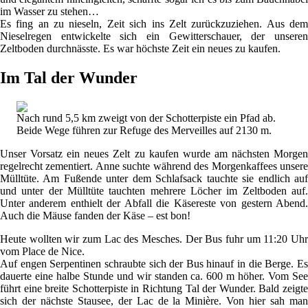
im Wasser zu stehen…
Es fing an zu nieseln, Zeit sich ins Zelt zurückzuziehen. Aus dem
Nieselregen entwickelte sich ein Gewitterschauer, der unseren
Zeltboden durchnässte. Es war höchste Zeit ein neues zu kaufen.
Im Tal der Wunder
Nach rund 5,5 km zweigt von der Schotterpiste ein Pfad ab.
Beide Wege führen zur Refuge des Merveilles auf 2130 m.
Unser Vorsatz ein neues Zelt zu kaufen wurde am nächsten Morgen
regelrecht zementiert. Anne suchte während des Morgenkaffees unsere
Mülltüte. Am Fußende unter dem Schlafsack tauchte sie endlich auf
und unter der Mülltüte tauchten mehrere Löcher im Zeltboden auf.
Unter anderem enthielt der Abfall die Käsereste von gestern Abend.
Auch die Mäuse fanden der Käse – est bon!
Heute wollten wir zum Lac des Mesches. Der Bus fuhr um 11:20 Uhr
vom Place de Nice.
Auf engen Serpentinen schraubte sich der Bus hinauf in die Berge. Es
dauerte eine halbe Stunde und wir standen ca. 600 m höher. Vom See
führt eine breite Schotterpiste in Richtung Tal der Wunder. Bald zeigte
sich der nächste Stausee, der Lac de la Minière. Von hier sah man