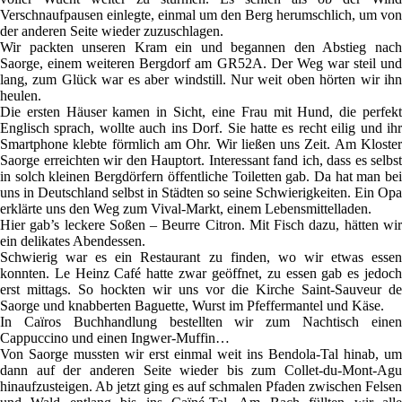
Verschnaufpausen einlegte, einmal um den Berg herumschlich, um von
der anderen Seite wieder zuzuschlagen.
Wir packten unseren Kram ein und begannen den Abstieg nach
Saorge, einem weiteren Bergdorf am GR52A. Der Weg war steil und
lang, zum Glück war es aber windstill. Nur weit oben hörten wir ihn
heulen.
Die ersten Häuser kamen in Sicht, eine Frau mit Hund, die perfekt
Englisch sprach, wollte auch ins Dorf. Sie hatte es recht eilig und ihr
Smartphone klebte förmlich am Ohr. Wir ließen uns Zeit. Am Kloster
Saorge erreichten wir den Hauptort. Interessant fand ich, dass es selbst
in solch kleinen Bergdörfern öffentliche Toiletten gab. Da hat man bei
uns in Deutschland selbst in Städten so seine Schwierigkeiten. Ein Opa
erklärte uns den Weg zum Vival-Markt, einem Lebensmittelladen.
Hier gab’s leckere Soßen – Beurre Citron. Mit Fisch dazu, hätten wir
ein delikates Abendessen.
Schwierig war es ein Restaurant zu finden, wo wir etwas essen
konnten. Le Heinz Café hatte zwar geöffnet, zu essen gab es jedoch
erst mittags. So hockten wir uns vor die Kirche Saint-Sauveur de
Saorge und knabberten Baguette, Wurst im Pfeffermantel und Käse.
In Caïros Buchhandlung bestellten wir zum Nachtisch einen
Cappuccino und einen Ingwer-Muffin…
Von Saorge mussten wir erst einmal weit ins Bendola-Tal hinab, um
dann auf der anderen Seite wieder bis zum Collet-du-Mont-Agu
hinaufzusteigen. Ab jetzt ging es auf schmalen Pfaden zwischen Felsen