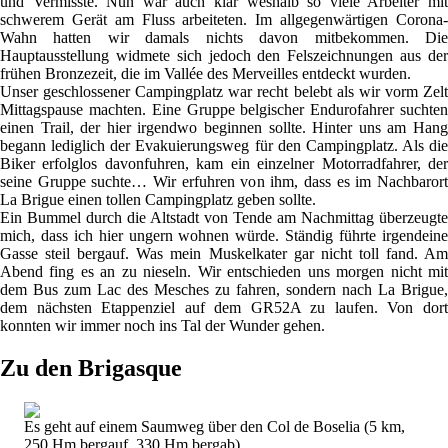
und Vermisste. Nun war auch klar weshalb so viele Arbeiter mit
schwerem Gerät am Fluss arbeiteten. Im allgegenwärtigen Corona-
Wahn hatten wir damals nichts davon mitbekommen. Die
Hauptausstellung widmete sich jedoch den Felszeichnungen aus der
frühen Bronzezeit, die im Vallée des Merveilles entdeckt wurden.
Unser geschlossener Campingplatz war recht belebt als wir vorm Zelt
Mittagspause machten. Eine Gruppe belgischer Endurofahrer suchten
einen Trail, der hier irgendwo beginnen sollte. Hinter uns am Hang
begann lediglich der Evakuierungsweg für den Campingplatz. Als die
Biker erfolglos davonfuhren, kam ein einzelner Motorradfahrer, der
seine Gruppe suchte… Wir erfuhren von ihm, dass es im Nachbarort
La Brigue einen tollen Campingplatz geben sollte.
Ein Bummel durch die Altstadt von Tende am Nachmittag überzeugte
mich, dass ich hier ungern wohnen würde. Ständig führte irgendeine
Gasse steil bergauf. Was mein Muskelkater gar nicht toll fand. Am
Abend fing es an zu nieseln. Wir entschieden uns morgen nicht mit
dem Bus zum Lac des Mesches zu fahren, sondern nach La Brigue,
dem nächsten Etappenziel auf dem GR52A zu laufen. Von dort
konnten wir immer noch ins Tal der Wunder gehen.
Zu den Brigasque
Es geht auf einem Saumweg über den Col de Boselia (5 km,
250 Hm bergauf, 330 Hm bergab).