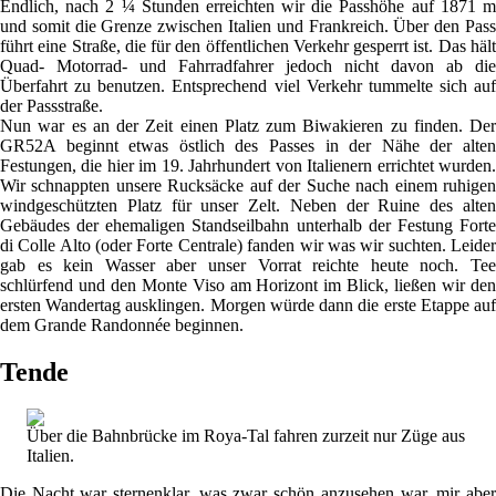
Endlich, nach 2 ¼ Stunden erreichten wir die Passhöhe auf 1871 m
und somit die Grenze zwischen Italien und Frankreich. Über den Pass
führt eine Straße, die für den öffentlichen Verkehr gesperrt ist. Das hält
Quad- Motorrad- und Fahrradfahrer jedoch nicht davon ab die
Überfahrt zu benutzen. Entsprechend viel Verkehr tummelte sich auf
der Passstraße.
Nun war es an der Zeit einen Platz zum Biwakieren zu finden. Der
GR52A beginnt etwas östlich des Passes in der Nähe der alten
Festungen, die hier im 19. Jahrhundert von Italienern errichtet wurden.
Wir schnappten unsere Rucksäcke auf der Suche nach einem ruhigen
windgeschützten Platz für unser Zelt. Neben der Ruine des alten
Gebäudes der ehemaligen Standseilbahn unterhalb der Festung Forte
di Colle Alto (oder Forte Centrale) fanden wir was wir suchten. Leider
gab es kein Wasser aber unser Vorrat reichte heute noch. Tee
schlürfend und den Monte Viso am Horizont im Blick, ließen wir den
ersten Wandertag ausklingen. Morgen würde dann die erste Etappe auf
dem Grande Randonnée beginnen.
Tende
Über die Bahnbrücke im Roya-Tal fahren zurzeit nur Züge aus
Italien.
Die Nacht war sternenklar, was zwar schön anzusehen war, mir aber