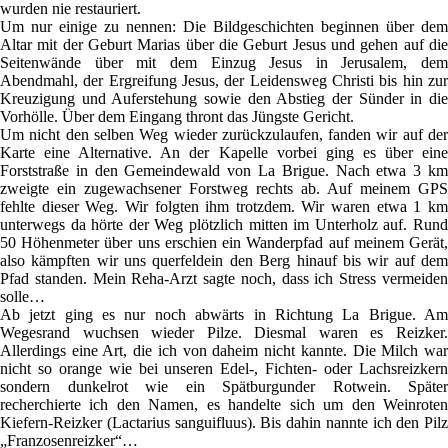
wurden nie restauriert.
Um nur einige zu nennen: Die Bildgeschichten beginnen über dem
Altar mit der Geburt Marias über die Geburt Jesus und gehen auf die
Seitenwände über mit dem Einzug Jesus in Jerusalem, dem
Abendmahl, der Ergreifung Jesus, der Leidensweg Christi bis hin zur
Kreuzigung und Auferstehung sowie den Abstieg der Sünder in die
Vorhölle. Über dem Eingang thront das Jüngste Gericht.
Um nicht den selben Weg wieder zurückzulaufen, fanden wir auf der
Karte eine Alternative. An der Kapelle vorbei ging es über eine
Forststraße in den Gemeindewald von La Brigue. Nach etwa 3 km
zweigte ein zugewachsener Forstweg rechts ab. Auf meinem GPS
fehlte dieser Weg. Wir folgten ihm trotzdem. Wir waren etwa 1 km
unterwegs da hörte der Weg plötzlich mitten im Unterholz auf. Rund
50 Höhenmeter über uns erschien ein Wanderpfad auf meinem Gerät,
also kämpften wir uns querfeldein den Berg hinauf bis wir auf dem
Pfad standen. Mein Reha-Arzt sagte noch, dass ich Stress vermeiden
solle…
Ab jetzt ging es nur noch abwärts in Richtung La Brigue. Am
Wegesrand wuchsen wieder Pilze. Diesmal waren es Reizker.
Allerdings eine Art, die ich von daheim nicht kannte. Die Milch war
nicht so orange wie bei unseren Edel-, Fichten- oder Lachsreizkern
sondern dunkelrot wie ein Spätburgunder Rotwein. Später
recherchierte ich den Namen, es handelte sich um den Weinroten
Kiefern-Reizker (Lactarius sanguifluus). Bis dahin nannte ich den Pilz
„Franzosenreizker“…