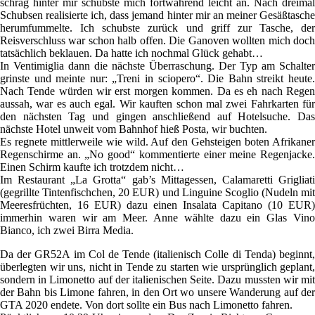
schräg hinter mir schubste mich fortwährend leicht an. Nach dreimal
Schubsen realisierte ich, dass jemand hinter mir an meiner Gesäßtasche
herumfummelte. Ich schubste zurück und griff zur Tasche, der
Reisverschluss war schon halb offen. Die Ganoven wollten mich doch
tatsächlich beklauen. Da hatte ich nochmal Glück gehabt…
In Ventimiglia dann die nächste Überraschung. Der Typ am Schalter
grinste und meinte nur: „Treni in sciopero“. Die Bahn streikt heute.
Nach Tende würden wir erst morgen kommen. Da es eh nach Regen
aussah, war es auch egal. Wir kauften schon mal zwei Fahrkarten für
den nächsten Tag und gingen anschließend auf Hotelsuche. Das
nächste Hotel unweit vom Bahnhof hieß Posta, wir buchten.
Es regnete mittlerweile wie wild. Auf den Gehsteigen boten Afrikaner
Regenschirme an. „No good“ kommentierte einer meine Regenjacke.
Einen Schirm kaufte ich trotzdem nicht…
Im Restaurant „La Grotta“ gab’s Mittagessen, Calamaretti Grigliati
(gegrillte Tintenfischchen, 20 EUR) und Linguine Scoglio (Nudeln mit
Meeresfrüchten, 16 EUR) dazu einen Insalata Capitano (10 EUR)
immerhin waren wir am Meer. Anne wählte dazu ein Glas Vino
Bianco, ich zwei Birra Media.
Da der GR52A im Col de Tende (italienisch Colle di Tenda) beginnt,
überlegten wir uns, nicht in Tende zu starten wie ursprünglich geplant,
sondern in Limonetto auf der italienischen Seite. Dazu mussten wir mit
der Bahn bis Limone fahren, in den Ort wo unsere Wanderung auf der
GTA 2020 endete. Von dort sollte ein Bus nach Limonetto fahren.