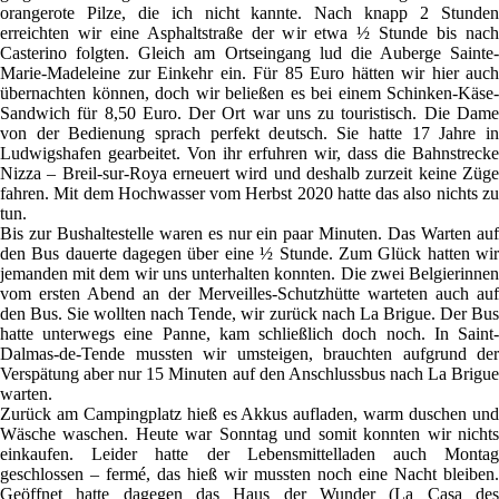
orangerote Pilze, die ich nicht kannte. Nach knapp 2 Stunden
erreichten wir eine Asphaltstraße der wir etwa ½ Stunde bis nach
Casterino folgten. Gleich am Ortseingang lud die Auberge Sainte-
Marie-Madeleine zur Einkehr ein. Für 85 Euro hätten wir hier auch
übernachten können, doch wir beließen es bei einem Schinken-Käse-
Sandwich für 8,50 Euro. Der Ort war uns zu touristisch. Die Dame
von der Bedienung sprach perfekt deutsch. Sie hatte 17 Jahre in
Ludwigshafen gearbeitet. Von ihr erfuhren wir, dass die Bahnstrecke
Nizza – Breil-sur-Roya erneuert wird und deshalb zurzeit keine Züge
fahren. Mit dem Hochwasser vom Herbst 2020 hatte das also nichts zu
tun.
Bis zur Bushaltestelle waren es nur ein paar Minuten. Das Warten auf
den Bus dauerte dagegen über eine ½ Stunde. Zum Glück hatten wir
jemanden mit dem wir uns unterhalten konnten. Die zwei Belgierinnen
vom ersten Abend an der Merveilles-Schutzhütte warteten auch auf
den Bus. Sie wollten nach Tende, wir zurück nach La Brigue. Der Bus
hatte unterwegs eine Panne, kam schließlich doch noch. In Saint-
Dalmas-de-Tende mussten wir umsteigen, brauchten aufgrund der
Verspätung aber nur 15 Minuten auf den Anschlussbus nach La Brigue
warten.
Zurück am Campingplatz hieß es Akkus aufladen, warm duschen und
Wäsche waschen. Heute war Sonntag und somit konnten wir nichts
einkaufen. Leider hatte der Lebensmittelladen auch Montag
geschlossen – fermé, das hieß wir mussten noch eine Nacht bleiben.
Geöffnet hatte dagegen das Haus der Wunder (La Casa des