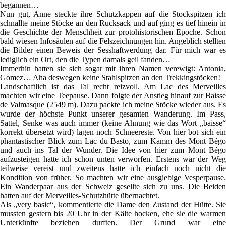
begannen…
Nun gut, Anne steckte ihre Schutzkappen auf die Stockspitzen ich
schnallte meine Stöcke an den Rucksack und auf ging es tief hinein in
die Geschichte der Menschheit zur protohistorischen Epoche. Schon
bald wiesen Infosäulen auf die Felszeichnungen hin. Angeblich stellten
die Bilder einen Beweis der Sesshaftwerdung dar. Für mich war es
lediglich ein Ort, den die Typen damals geil fanden…
Immerhin hatten sie sich sogar mit ihren Namen verewigt: Antonia,
Gomez… Aha deswegen keine Stahlspitzen an den Trekkingstöcken!
Landschaftlich ist das Tal recht reizvoll. Am Lac des Merveilles
machten wir eine Teepause. Dann folgte der Anstieg hinauf zur Baisse
de Valmasque (2549 m). Dazu packte ich meine Stöcke wieder aus. Es
wurde der höchste Punkt unserer gesamten Wanderung. Im Pass,
Sattel, Senke was auch immer (keine Ahnung wie das Wort „baisse“
korrekt übersetzt wird) lagen noch Schneereste. Von hier bot sich ein
phantastischer Blick zum Lac du Basto, zum Kamm des Mont Bégo
und auch ins Tal der Wunder. Die Idee von hier zum Mont Bégo
aufzusteigen hatte ich schon unten verworfen. Erstens war der Weg
teilweise vereist und zweitens hatte ich einfach noch nicht die
Kondition von früher. So machten wir eine ausgiebige Vesperpause.
Ein Wanderpaar aus der Schweiz gesellte sich zu uns. Die Beiden
hatten auf der Merveilles-Schutzhütte übernachtet.
Als „very basic“, kommentierte die Dame den Zustand der Hütte. Sie
mussten gestern bis 20 Uhr in der Kälte hocken, ehe sie die warmen
Unterkünfte beziehen durften. Der Grund war eine