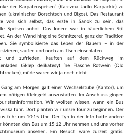
nke der Karpatenspeisen“ (Karczma Jadlo Karpackie) zu
en (ukrainischer Borschtsch und Bigos). Das Restaurant
te von sich selbst, das erste in Sanok zu sein, das
elle Speisen anbot. Das Innere war in bäuerlichem Stil
tet. An der Wand hing eine Schnitzerei, ganz der Tradition
ben. Sie symbolisierte das Leben der Bauern – in der
sizieren, saufen und noch am Tisch einschlafen…
tt und zufrieden, kauften auf dem Rückweg im
senladen (Sklep delikatesy) ’ne Flasche Rotwein (Old
albtrocken), müde waren wir ja noch nicht.
 Gang am Morgen galt einer Wechselstube (Kantor), um
em nötigen Kleingeld auszustatten. Im Anschluss gingen
ouristeninformation. Wir wollten wissen, wann ein Bus
wiska fuhr. Dort planten wir unsre Tour zu beginnen. Der
us fuhr um 10:15 Uhr. Der Typ in der Info hatte andere
r könnten den Bus um 15:12 Uhr nehmen und uns vorher
lichtmuseum ansehen. Ein Besuch wäre zurzeit gratis.