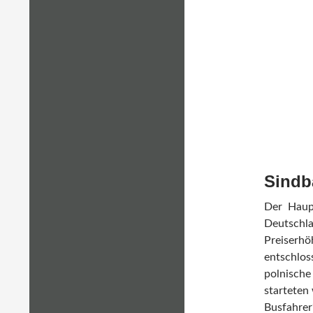
Sindb
Der Haup
Deutschl
Preiserhö
entschlo
polnisch
starteten
Busfahrer