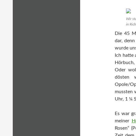
Wir st
in Ric
Die 45 Mi
dar, denn
wurde uns
Ich hatte
Hörbuch,
Oder woll
dösten 
Opole/Opp
mussten w
Uhr, 1 ¼ 
Es war gr
meiner
H
Rosen“ (P
Zeit dem 