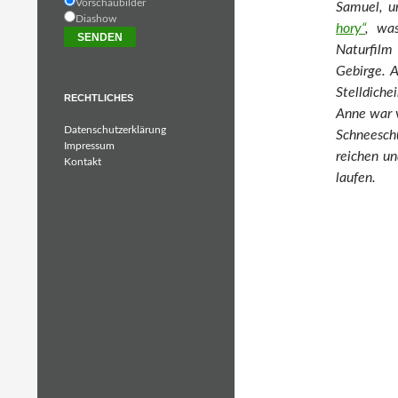
Vorschaubilder
Samuel, u
Diashow
hory“
, was
Naturfilm
Gebirge. A
Stelldichei
RECHTLICHES
Anne war v
Datenschutzerklärung
Schneesch
Impressum
reichen un
Kontakt
laufen.