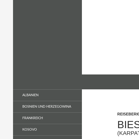
Zum
Inhalt
springen
Suchen
Wandern & Flanieren
Neues entdecken durch
ALBANIEN
Langsamkeit
BOSNIEN UND HERZEGOWINA
REISEBERI
FRANKREICH
BIE
KOSOVO
(KARPA