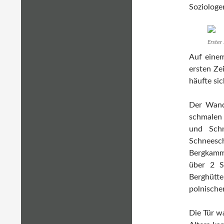
Soziologe
Erster
Auf einem
ersten Ze
häufte si
Der Wand
schmalen 
und Sch
Schneesc
Bergkamm,
über 2 S
Berghütt
polnische
Die Tür wa