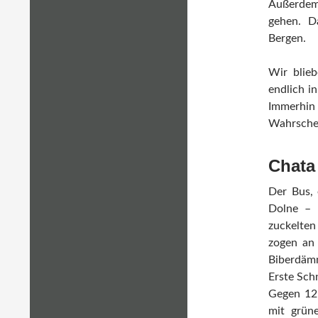
Außerdem 
gehen. D
Bergen.
Wir blie
endlich i
Immerhi
Wahrschei
Chata
Der Bus, 
Dolne – 
zuckelten
zogen an 
Biberdäm
Erste Sch
Gegen 12 
mit grün