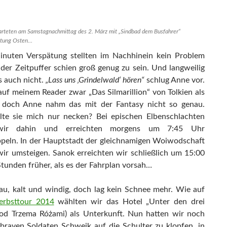
arteten am Samstagnachmittag des 2. März mit „Sindbad dem Busfahrer“
htung Osten…
nuten Verspätung stellten im Nachhinein kein Problem
 der Zeitpuffer schien groß genug zu sein. Und langweilig
 auch nicht.
„Lass uns ‚Grindelwald‘ hören“
schlug Anne vor.
 auf meinem Reader zwar „Das Silmarillion“ von Tolkien als
 doch Anne nahm das mit der Fantasy nicht so genau.
te sie mich nur necken? Bei epischen Elbenschlachten
wir dahin und erreichten morgens um 7:45 Uhr
eln. In der Hauptstadt der gleichnamigen Woiwodschaft
ir umsteigen. Sanok erreichten wir schließlich um 15:00
Stunden früher, als es der Fahrplan vorsah…
au, kalt und windig, doch lag kein Schnee mehr. Wie auf
erbsttour 2014
wählten wir das Hotel „Unter den drei
od Trzema Różami) als Unterkunft. Nun hatten wir noch
braven Soldaten Schwejk auf die Schulter zu klopfen, in