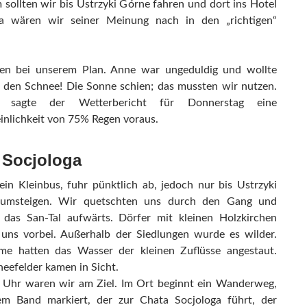
sollten wir bis Ustrzyki Górne fahren und dort ins Hotel
a wären wir seiner Meinung nach in den „richtigen“
ben bei unserem Plan. Anne war ungeduldig und wollte
n den Schnee! Die Sonne schien; das mussten wir nutzen.
n sagte der Wetterbericht für Donnerstag eine
nlichkeit von 75% Regen voraus.
 Socjologa
ein Kleinbus, fuhr pünktlich ab, jedoch nur bis Ustrzyki
umsteigen. Wir quetschten uns durch den Gang und
 das San-Tal aufwärts. Dörfer mit kleinen Holzkirchen
uns vorbei. Außerhalb der Siedlungen wurde es wilder.
me hatten das Wasser der kleinen Zuflüsse angestaut.
neefelder kamen in Sicht.
Uhr waren wir am Ziel. Im Ort beginnt ein Wanderweg,
em Band markiert, der zur Chata Socjologa führt, der