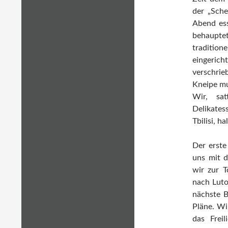
der „Sche
Abend ess
behaupte
tradition
eingerich
verschrie
Kneipe mu
Wir, sa
Delikates
Tbilisi, h
Der erste
uns mit d
wir zur T
nach Luto
nächste B
Pläne. Wi
das Frei