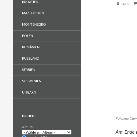
KROATIEN
FALK
MAZEDONIEN
MONTENEGRO
POLEN
RUMÄNIEN
RUSSLAND
SERBIEN
SLOWENIEN
UNGARN
BILDER
Połonina Car
Album:
Am Ende 